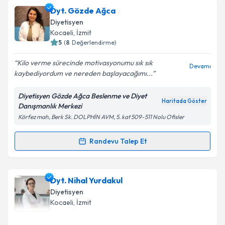
Dyt. Sinem Fidanoğlu
için randevu takvimi talebi
Dyt. Gözde Ağca
oluşturun. Size bu uzmandan randevu almanız için bir
Diyetisyen
takvim hazırlandığında e-posta ile bilgilendireceğiz.
Kocaeli
, İzmit
5
(
8
Değerlendirme)
E-posta Adresiniz
Kilo verme sürecinde motivasyonumu sık sık
Devamı
kaybediyordum ve nereden başlayacağımı...
Diyetisyen Gözde Ağca Beslenme ve Diyet
Kişisel verilerimin işlenmesine ilişkin
Aydınlatma
Haritada Göster
Danışmanlık Merkezi
Metni
'ni okudum ve kişisel verilerimin belirtilen
Körfez mah, Berk Sk. DOLPHİN AVM, 5. kat 509-511 Nolu Ofisler
kapsamda işlenmesini kabul ediyorum.
Randevu Talep Et
Randevu Takvimi Talebi
Takvim Talebini Gönder
Dyt. Gözde Ağca
için randevu takvimi talebi
Dyt. Nihal Yurdakul
oluşturun. Size bu uzmandan randevu almanız için bir
Diyetisyen
takvim hazırlandığında e-posta ile bilgilendireceğiz.
Kocaeli
, İzmit
E-posta Adresiniz