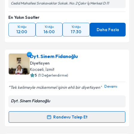
Cedid Mahallesi Sırakavaklar Sokak. No: 2 Çakır İş Merkezi D:11
En Yakın Saatler
10 Ağu
10 Ağu
10 Ağu
Daha Fazla
12:00
16:00
17:30
Dyt. Sinem Fidanoğlu
Diyetisyen
Kocaeli
, İzmit
5
(
1
Değerlendirme)
Devamı
Tek kelimeyle mükemmel işinin ehli bir diyetisyen
Dyt. Sinem Fidanoğlu
Randevu Talep Et
Randevu Takvimi Talebi