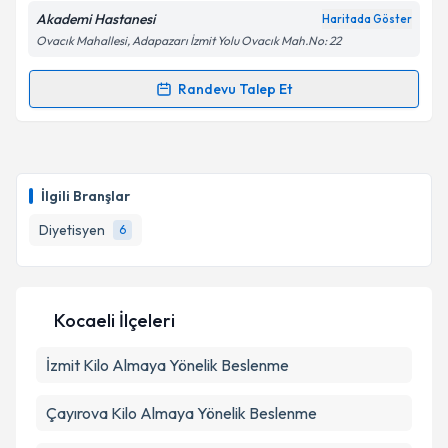
Akademi Hastanesi
Haritada Göster
Ovacık Mahallesi, Adapazarı İzmit Yolu Ovacık Mah.No: 22
Kişisel verilerimin işlenmesine ilişkin
Aydınlatma
Randevu Talep Et
Randevu Takvimi Talebi
Metni
'ni okudum ve kişisel verilerimin belirtilen
kapsamda işlenmesini kabul ediyorum.
Dyt. Nihal Yurdakul
için randevu takvimi talebi
oluşturun. Size bu uzmandan randevu almanız için bir
Takvim Talebini Gönder
İlgili Branşlar
takvim hazırlandığında e-posta ile bilgilendireceğiz.
Diyetisyen
6
E-posta Adresiniz
Kocaeli İlçeleri
Kişisel verilerimin işlenmesine ilişkin
Aydınlatma
İzmit
Kilo Almaya Yönelik Beslenme
Metni
'ni okudum ve kişisel verilerimin belirtilen
kapsamda işlenmesini kabul ediyorum.
Çayırova
Kilo Almaya Yönelik Beslenme
Takvim Talebini Gönder