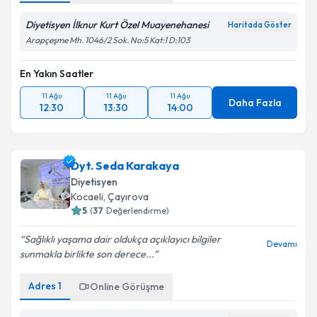
Diyetisyen İlknur Kurt Özel Muayenehanesi
Haritada Göster
Arapçeşme Mh. 1046/2 Sok. No:5 Kat:1 D:103
En Yakın Saatler
11 Ağu
11 Ağu
11 Ağu
Daha Fazla
12:30
13:30
14:00
Dyt. Seda Karakaya
Diyetisyen
Kocaeli
, Çayırova
5
(
37
Değerlendirme)
Sağlıklı yaşama dair oldukça açıklayıcı bilgiler
Devamı
sunmakla birlikte son derece...
Adres
1
Online Görüşme