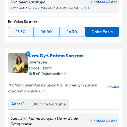
Dyt. Seda Karakaya
Haritada Göster
AKSE MAH. VEYSEL KARANİ CAD. NO: 66 KAT: 2 D: 4
En Yakın Saatler
15:30
16:00
16:30
Daha Fazla
Uzm. Dyt. Fatma Sarıçam
Diyetisyen
Kocaeli
, İzmit
5
(
41
Değerlendirme)
Fatma hanımdan bir aydır kilo vermek için yardım
Devamı
alıyorum önceden...
Adres
1
Online Görüşme
Uzm. Dyt. Fatma Sarıçam Demir Zinde
Haritada Göster
Danışmanlık