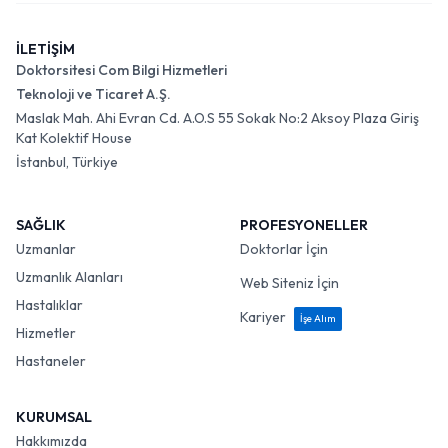
İLETİŞİM
Doktorsitesi Com Bilgi Hizmetleri
Teknoloji ve Ticaret A.Ş.
Maslak Mah. Ahi Evran Cd. A.O.S 55 Sokak No:2 Aksoy Plaza Giriş
Kat Kolektif House
İstanbul, Türkiye
SAĞLIK
PROFESYONELLER
Uzmanlar
Doktorlar İçin
Uzmanlık Alanları
Web Siteniz İçin
Hastalıklar
Kariyer
İşe Alım
Hizmetler
Hastaneler
KURUMSAL
Hakkımızda