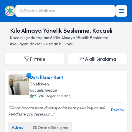
Doktor, klinik ara...
Kilo Almaya Yönelik Beslenme, Kocaeli
Kocaeli
içinde toplam
6
Kilo Almaya Yönelik Beslenme
uygulayan doktor - uzman bulundu
Filtrele
Akıllı Sıralama
Dyt. İlknur Kurt
Diyetisyen
Kocaeli
, Gebze
5
(
281
Değerlendirme)
İlknur hocam hem diyetisyenim hem psikoloğum oldu
Devamı
kendisine çok teşekkür...
Adres
1
Online Görüşme