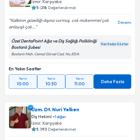
İzmir
, Karşıyaka
5
(
218
Değerlendirme)
Kalbinin güzelliği dışına vurmuş. cok mükemmel çok
Devamı
anlayışlı çok...
Özel DentaPoint Ağız ve Diş Sağlığı Polikliniği
Haritada Göster
Bostanlı Şubesi
Bostanlı Mah. Cemal Gürsel Cad. No.85/A
En Yakın Saatler
Yarın
Yarın
Yarın
Daha Fazla
10:00
10:30
11:00
Uzm. Dt. Nuri Yelken
Diş Hekimi
+
1
diğer
İzmir
, Karşıyaka
5
(
193
Değerlendirme)