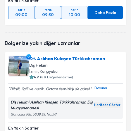
En Yakın Saatler
Yarın
Yarın
Yarın
Daha Fazla
09:00
09:30
10:00
Bölgenize yakın diğer uzmanlar
Dt. Aslıhan Kulaşen Türkkahraman
Diş Hekimi
İzmir
, Karşıyaka
4.9
(
88
Değerlendirme)
Devamı
Bilgili, ilgili ve nazik. Ortam temizliği de güzel.
Diş Hekimi Aslıhan Kulaşen Türkkahraman Diş
Haritada Göster
Muayenehanesi
Goncalar Mh. 6038 Sk. No:5/A
En Yakın Saatler