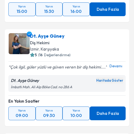
Yarın
Yarın
Yarın
Daha Fazla
15:00
15:30
16:00
Dt. Ayşe Güney
Diş Hekimi
İzmir
, Karşıyaka
5
(
16
Değerlendirme)
Devamı
Çok ilgil, güler yüzlü ve güven veren bir diş hekimi....
Dt. Ayşe Güney
Haritada Göster
İmbatlı Mah. Ali Alp Böke Cad. no 286 A
En Yakın Saatler
Yarın
Yarın
Yarın
Daha Fazla
09:00
09:30
10:00