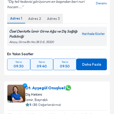
Diş teli tedavisi görüyorum en başından beri nuri
Devamı
hocam ...
Adres
1
Adres
2
Adres
3
Özel Dentafix İzmir Girne Ağız ve Diş Sağlığı
Haritada Göster
Polikliniği
Aksoy, Girne Blv No:38 D:E, 35320
En Yakın Saatler
Yarın
Yarın
Yarın
Daha Fazla
09:30
09:40
09:50
Dt. Ayşegül Onuşluel
Diş Hekimi
İzmir
, Bayraklı
5
(
30
Değerlendirme)