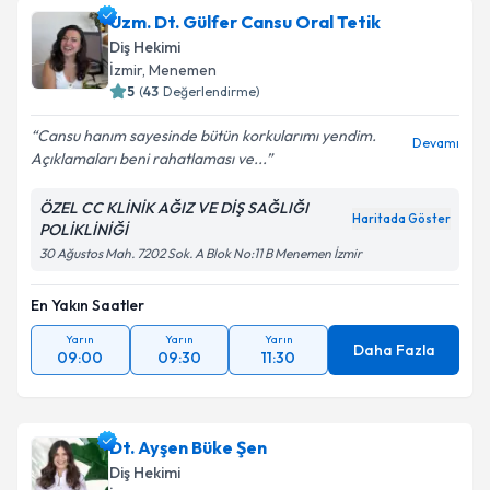
Uzm. Dt. Gülfer Cansu Oral Tetik
Diş Hekimi
İzmir
, Menemen
5
(
43
Değerlendirme)
Cansu hanım sayesinde bütün korkularımı yendim.
Devamı
Açıklamaları beni rahatlaması ve...
ÖZEL CC KLİNİK AĞIZ VE DİŞ SAĞLIĞI
Haritada Göster
POLİKLİNİĞİ
30 Ağustos Mah. 7202 Sok. A Blok No:11 B Menemen İzmir
En Yakın Saatler
Yarın
Yarın
Yarın
Daha Fazla
09:00
09:30
11:30
Dt. Ayşen Büke Şen
Diş Hekimi