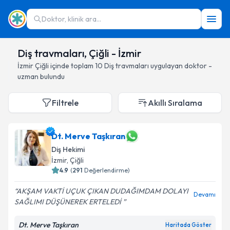
Doktor, klinik ara...
Diş travmaları, Çiğli - İzmir
İzmir
Çiğli
içinde toplam
10
Diş travmaları
uygulayan doktor -
uzman bulundu
Filtrele
Akıllı Sıralama
Dt. Merve Taşkıran
Diş Hekimi
İzmir
, Çiğli
4.9
(
291
Değerlendirme)
AKŞAM VAKTİ UÇUK ÇIKAN DUDAĞIMDAM DOLAYI
Devamı
SAĞLIMI DÜŞÜNEREK ERTELEDİ
Dt. Merve Taşkıran
Haritada Göster