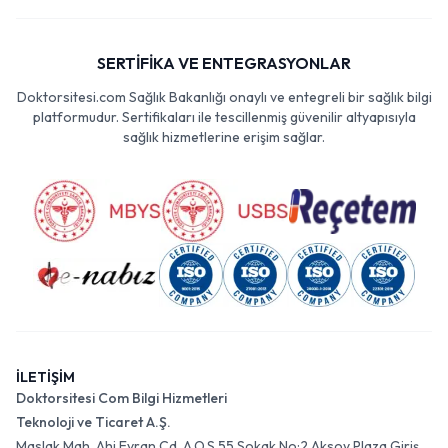
SERTİFİKA VE ENTEGRASYONLAR
Doktorsitesi.com Sağlık Bakanlığı onaylı ve entegreli bir sağlık bilgi
platformudur. Sertifikaları ile tescillenmiş güvenilir altyapısıyla
sağlık hizmetlerine erişim sağlar.
İLETİŞİM
Doktorsitesi Com Bilgi Hizmetleri
Teknoloji ve Ticaret A.Ş.
Maslak Mah. Ahi Evran Cd. A.O.S 55 Sokak No:2 Aksoy Plaza Giriş