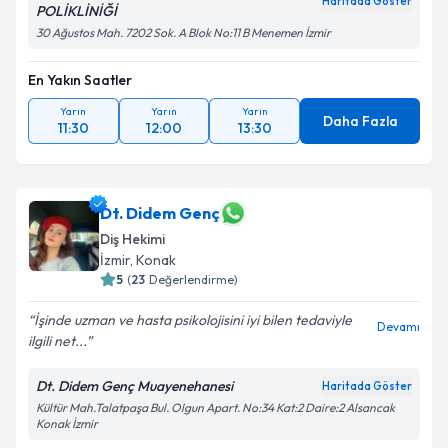
Haritada Göster
POLİKLİNİĞİ
30 Ağustos Mah. 7202 Sok. A Blok No:11 B Menemen İzmir
En Yakın Saatler
Yarın
Yarın
Yarın
Daha Fazla
11:30
12:00
13:30
Dt. Didem Genç
Diş Hekimi
İzmir
, Konak
5
(
23
Değerlendirme)
İşinde uzman ve hasta psikolojisini iyi bilen tedaviyle
Devamı
ilgili net...
Dt. Didem Genç Muayenehanesi
Haritada Göster
Kültür Mah.Talatpaşa Bul. Olgun Apart. No:34 Kat:2 Daire:2 Alsancak
Konak İzmir