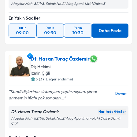
Ataşehir Mah. 8211/8. Sokak No:21 Ataç Apart. Kat:1 Daire:3
En Yakın Saatler
Yarın
Yarın
Yarın
Daha Fazla
09:00
09:30
10:30
Dt. Hasan Turaç Özdemir
Diş Hekimi
İzmir
, Çiğli
5
(
37
Değerlendirme)
Kendi dişlerime zirkonyum yaptırmıştım, şimdi
Devamı
anmemin iflahı çok zor olan...
Dt. Hasan Turaç Özdemir
Haritada Göster
Ataşehir Mah. 8211/8. Sokak No:21 Ataç Apartmanı Kat:1 Daire:3 İzmir
Çiğli