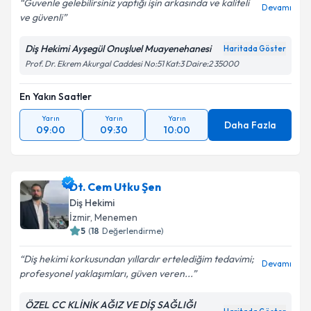
Guvenle gelebilirsiniz yaptığı işin arkasında ve kaliteli
Devamı
ve güvenli
Diş Hekimi Ayşegül Onuşluel Muayenehanesi
Haritada Göster
Prof. Dr. Ekrem Akurgal Caddesi No:51 Kat:3 Daire:2 35000
En Yakın Saatler
Yarın
Yarın
Yarın
Daha Fazla
09:00
09:30
10:00
Dt. Cem Utku Şen
Diş Hekimi
İzmir
, Menemen
5
(
18
Değerlendirme)
Diş hekimi korkusundan yıllardır ertelediğim tedavimi;
Devamı
profesyonel yaklaşımları, güven veren...
ÖZEL CC KLİNİK AĞIZ VE DİŞ SAĞLIĞI