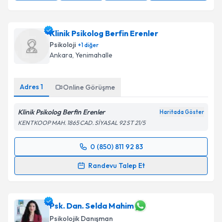
Klinik Psikolog Berfin Erenler
Psikoloji
+
1
diğer
Ankara
, Yenimahalle
Adres
1
Online Görüşme
Klinik Psikolog Berfin Erenler
Haritada Göster
KENTKOOP MAH. 1865 CAD. SİYASAL 92 ST 21/5
0 (850) 811 92 83
Randevu Takvimi Talebi
Randevu Talep Et
Klinik Psikolog Berfin Erenler
için randevu takvimi
talebi oluşturun. Size bu uzmandan randevu almanız
için bir takvim hazırlandığında e-posta ile
Psk. Dan. Selda Mahim
bilgilendireceğiz.
Psikolojik Danışman