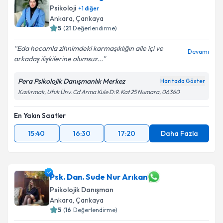
Psikoloji
+
1
diğer
Ankara
, Çankaya
5
(
21
Değerlendirme)
Eda hocamla zihnimdeki karmaşıklığın aile içi ve
Devamı
arkadaş ilişkilerine olumsuz...
Pera Psikolojik Danışmanlık Merkez
Haritada Göster
Kızılırmak, Ufuk Ünv. Cd Arma Kule D:9. Kat 25 Numara, 06360
En Yakın Saatler
15:40
16:30
17:20
Daha Fazla
Psk. Dan. Sude Nur Arıkan
Psikolojik Danışman
Ankara
, Çankaya
5
(
16
Değerlendirme)