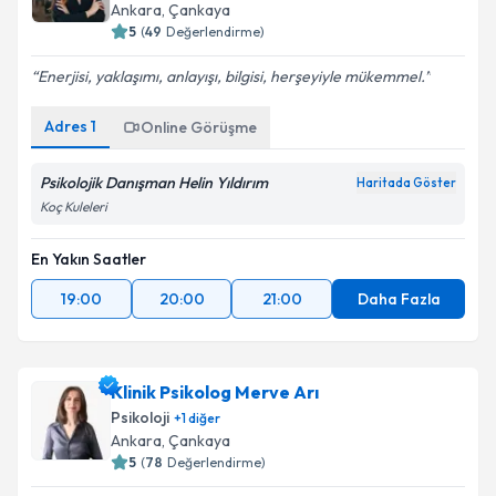
Ankara
, Çankaya
5
(
49
Değerlendirme)
Enerjisi, yaklaşımı, anlayışı, bilgisi, herşeyiyle mükemmel.
Adres
1
Online Görüşme
Psikolojik Danışman Helin Yıldırım
Haritada Göster
Koç Kuleleri
En Yakın Saatler
19:00
20:00
21:00
Daha Fazla
Klinik Psikolog Merve Arı
Psikoloji
+
1
diğer
Ankara
, Çankaya
5
(
78
Değerlendirme)