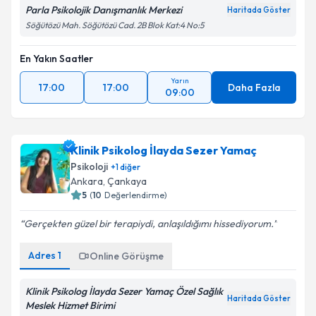
Parla Psikolojik Danışmanlık Merkezi
Haritada Göster
Söğütözü Mah. Söğütözü Cad. 2B Blok Kat:4 No:5
En Yakın Saatler
Yarın
17:00
17:00
Daha Fazla
09:00
Klinik Psikolog İlayda Sezer Yamaç
Psikoloji
+
1
diğer
Ankara
, Çankaya
5
(
10
Değerlendirme)
Gerçekten güzel bir terapiydi, anlaşıldığımı hissediyorum.
Adres
1
Online Görüşme
Klinik Psikolog İlayda Sezer Yamaç Özel Sağlık
Haritada Göster
Meslek Hizmet Birimi