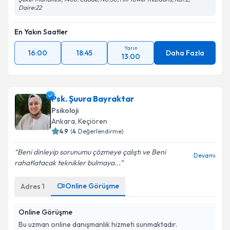
Daire:22
En Yakın Saatler
Yarın
16:00
18:45
Daha Fazla
13:00
Psk. Şuura Bayraktar
Psikoloji
Ankara
, Keçiören
4.9
(
4
Değerlendirme)
Beni dinleyip sorunumu çözmeye çalıştı ve Beni
Devamı
rahatlatacak teknikler bulmaya...
Online Görüşme
Adres
1
Online Görüşme
Bu uzman online danışmanlık hizmeti sunmaktadır.