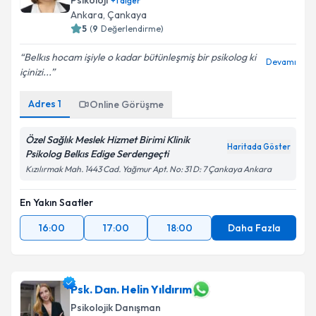
Psikoloji
+
1
diğer
Ankara
, Çankaya
5
(
9
Değerlendirme)
Belkıs hocam işiyle o kadar bütünleşmiş bir psikolog ki
Devamı
içinizi...
Adres
1
Online Görüşme
Özel Sağlık Meslek Hizmet Birimi Klinik
Haritada Göster
Psikolog Belkıs Edige Serdengeçti
Kızılırmak Mah. 1443 Cad. Yağmur Apt. No: 31 D: 7 Çankaya Ankara
En Yakın Saatler
16:00
17:00
18:00
Daha Fazla
Psk. Dan. Helin Yıldırım
Psikolojik Danışman