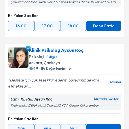
Çukurambar Mah. 1424. Sok 6/1 Cubes Ankara Plaza B1 Blok Kat: 5 D:91
En Yakın Saatler
16:00
17:00
18:00
Daha Fazla
Klinik Psikolog Aysun Koç
Psikoloji
+
1
diğer
Ankara
, Çankaya
4.9
(
114
Değerlendirme)
Desteği için çok teşekkür ederiz. Sürecimiz devam
Devamı
etmektedir…
Uzm. Kl. Psk. Aysun Koç
Haritada Göster
Kızılırmak A2 Blok Kat:5 Daire:152 YDA Center Çukurambar
En Yakın Saatler
Yarın
Yarın
Yarın