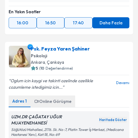
En Yakın Saatler
16:00
16:50
17:40
Daha Fazla
Psk. Feyza Yaren Şahiner
Psikoloji
Ankara
, Çankaya
5
(
10
Değerlendirme)
Oglum icin kaygi ve takinti ozelinde ozellikle
Devamı
cozumleme istedigimiz icin...
Adres
1
Online Görüşme
UZM.DR ÇAĞATAY UĞUR
Haritada Göster
MUAYENEHANESİ
Söğütözü Mahallesi, 2176. Sk. No :7, Platin Tower İş Merkezi, (Medicana
Hastanesi Yanı), Kat:18, No: 69