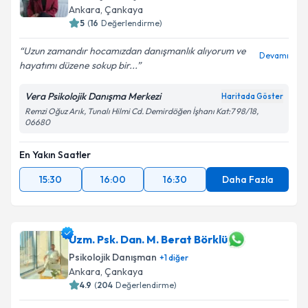
Ankara
, Çankaya
E-posta Adresiniz
5
(
16
Değerlendirme)
Uzun zamandır hocamızdan danışmanlık alıyorum ve
Devamı
hayatımı düzene sokup bir...
Kişisel verilerimin işlenmesine ilişkin
Aydınlatma
Vera Psikolojik Danışma Merkezi
Haritada Göster
Metni
'ni okudum ve kişisel verilerimin belirtilen
Remzi Oğuz Arık, Tunalı Hilmi Cd. Demirdöğen İşhanı Kat:7 98/18,
kapsamda işlenmesini kabul ediyorum.
06680
Takvim Talebini Gönder
En Yakın Saatler
15:30
16:00
16:30
Daha Fazla
Uzm. Psk. Dan. M. Berat Börklü
Psikolojik Danışman
+
1
diğer
Ankara
, Çankaya
4.9
(
204
Değerlendirme)