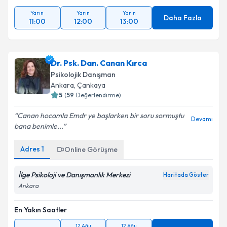
Yarın
Yarın
Yarın
Daha Fazla
11:00
12:00
13:00
Dr. Psk. Dan. Canan Kırca
Psikolojik Danışman
Ankara
, Çankaya
5
(
59
Değerlendirme)
Canan hocamla Emdr ye başlarken bir soru sormuştu
Devamı
bana benimle...
Adres
1
Online Görüşme
İlge Psikoloji ve Danışmanlık Merkezi
Haritada Göster
Ankara
En Yakın Saatler
12 Ağu
12 Ağu