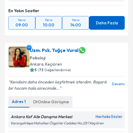
En Yakın Saatler
Yarın
Yarın
Yarın
Daha Fazla
09:00
10:00
14:00
Uzm. Psk. Tuğçe Vural
Psikoloji
Ankara
, Keçiören
5
(
73
Değerlendirme)
Kendisini daha önceden keşfetmek isterdim. Başarılı
Devamı
bir hocam hala sürecimde...
Adres
1
Online Görüşme
Ankara Kaf Aile Danışma Merkezi
Haritada Göster
Karargahtepe Mahallesi Özgürler Caddesi No:23/1 Keçiören