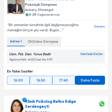
Psikolojik Danışman
Ankara
, Etimesgut
5
(
39
Değerlendirme)
Bir zamanlar kendimle ilgili değişmeyeceğine
Devamı
inandığım birçok şey vardı. Bugün...
Adres
1
Online Görüşme
Uzm. Psk. Dan. Yunus Bedir
Haritada Göster
Yeşilova Mah. 4023.Cad. No:1/93
En Yakın Saatler
16:00
16:50
17:40
Daha Fazla
Klinik Psikolog Belkıs Edige
Serdengeçti