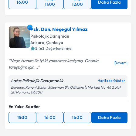
16:00
Daha Fazla
11:00
12:00
Psk. Dan. Neşegül Yılmaz
Psikolojik Danışman
Ankara
, Çankaya
5
(
62
Değerlendirme)
Neşe Hanım ile iyi ki yollarımız kesişmiş. Onunla
Devamı
tanıştığım için...
Lotus Psikolojik Danışmanlık
Haritada Göster
Beytepe, Kanuni Sultan Süleyman Blv Officium İş Merkezi No: 46 2. Kat
20 Numara, 06800
En Yakın Saatler
15:30
16:00
16:30
Daha Fazla