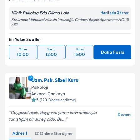
Klinik Psikolog Eda Dilara Lale
Haritada Göster
Kızılırmak Mahallesi Muhsin Yazıcıoğlu Caddesi Başak Apartmanı NO: 31
/ 32
En Yakın Saatler
Yarın
Yarın
Yarın
Daha Fazla
10:00
12:00
15:00
Uzm. Psk. Sibel Kuru
Psikoloji
Ankara
, Çankaya
5
(
120
Değerlendirme)
Duygusal açlık, duygusal yeme kavramlarıyla
Devamı
tanıştığım bir süreç oldu. Bu...
Adres
1
Online Görüşme