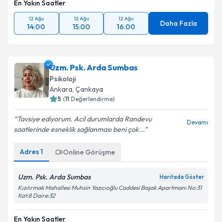
En Yakın Saatler
12 Ağu
12 Ağu
12 Ağu
Daha Fazla
14:00
15:00
16:00
Uzm. Psk. Arda Sumbas
Psikoloji
Ankara
, Çankaya
5
(
11
Değerlendirme)
Tavsiye ediyorum. Acil durumlarda Randevu
Devamı
saatlerinde esneklik sağlanması beni çok...
Adres
1
Online Görüşme
Uzm. Psk. Arda Sumbas
Haritada Göster
Kızılırmak Mahallesi Muhsin Yazıcıoğlu Caddesi Başak Apartmanı No:31
Kat:8 Daire:32
En Yakın Saatler