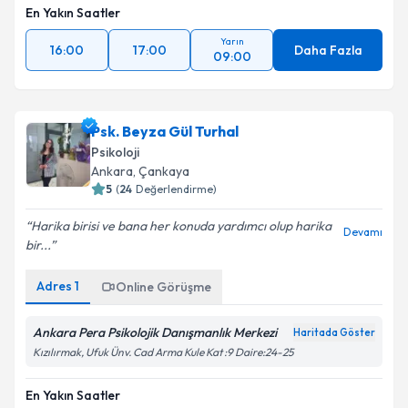
En Yakın Saatler
Yarın
16:00
17:00
Daha Fazla
09:00
Psk. Beyza Gül Turhal
Psikoloji
Ankara
, Çankaya
5
(
24
Değerlendirme)
Harika birisi ve bana her konuda yardımcı olup harika
Devamı
bir...
Adres
1
Online Görüşme
Ankara Pera Psikolojik Danışmanlık Merkezi
Haritada Göster
Kızılırmak, Ufuk Ünv. Cad Arma Kule Kat :9 Daire:24-25
En Yakın Saatler