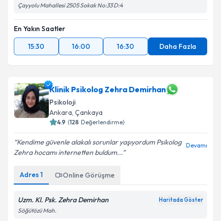
Çayyolu Mahallesi 2505 Sokak No:33 D:4
En Yakın Saatler
15:30
16:00
16:30
Daha Fazla
Klinik Psikolog Zehra Demirhan
Psikoloji
Ankara
, Çankaya
4.9
(
128
Değerlendirme)
Kendime güvenle alakalı sorunlar yaşıyordum Psikolog
Devamı
Zehra hocamı internetten buldum...
Adres
1
Online Görüşme
Uzm. Kl. Psk. Zehra Demirhan
Haritada Göster
Söğütözü Mah.