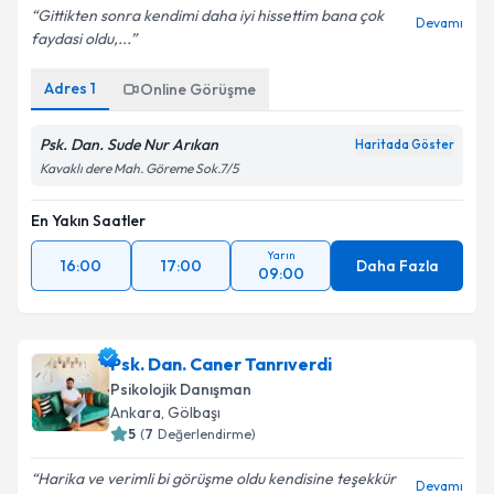
Gittikten sonra kendimi daha iyi hissettim bana çok
Devamı
faydasi oldu,...
Adres
1
Online Görüşme
Psk. Dan. Sude Nur Arıkan
Haritada Göster
Kavaklı dere Mah. Göreme Sok.7/5
En Yakın Saatler
Yarın
16:00
17:00
Daha Fazla
09:00
Psk. Dan. Caner Tanrıverdi
Psikolojik Danışman
Ankara
, Gölbaşı
5
(
7
Değerlendirme)
Harika ve verimli bi görüşme oldu kendisine teşekkür
Devamı