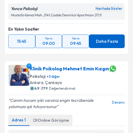
Yonca Psikoloji
Haritada Göster
Mustafa Kemal Mah. 2141.Cadde Demirkol Apartmanı 37/5
En Yakın Saatler
Yarın
Yarın
15:45
Daha Fazla
09:00
09:45
Klinik Psikolog Mehmet Emin Kızgın
Psikoloji
+
3
diğer
Ankara
, Çankaya
4.9
(
179
Değerlendirme)
Canim hocam iyiki varsiniz engin tecrübenizle
Devamı
yolumuza ışık tutuyorsunuz
Adres
1
Online Görüşme