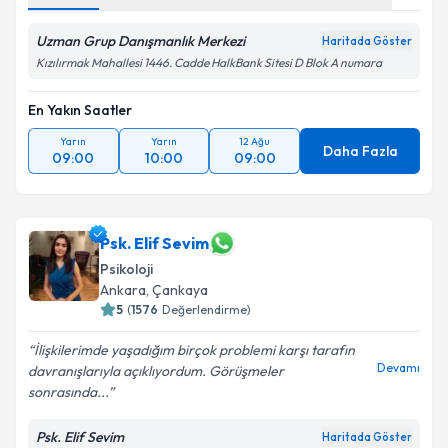
Uzman Grup Danışmanlık Merkezi
Haritada Göster
Kızılırmak Mahallesi 1446. Cadde HalkBank Sitesi D Blok A numara
En Yakın Saatler
Yarın
Yarın
12 Ağu
Daha Fazla
09:00
10:00
09:00
Psk. Elif Sevim
Psikoloji
Ankara
, Çankaya
5
(
1576
Değerlendirme)
İlişkilerimde yaşadığım birçok problemi karşı tarafın
Devamı
davranışlarıyla açıklıyordum. Görüşmeler
sonrasında...
Psk. Elif Sevim
Haritada Göster