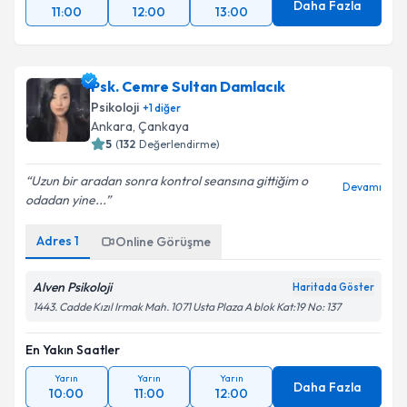
Daha Fazla
11:00
12:00
13:00
Psk. Cemre Sultan Damlacık
Psikoloji
+
1
diğer
Ankara
, Çankaya
5
(
132
Değerlendirme)
Uzun bir aradan sonra kontrol seansına gittiğim o
Devamı
odadan yine...
Adres
1
Online Görüşme
Alven Psikoloji
Haritada Göster
1443. Cadde Kızıl Irmak Mah. 1071 Usta Plaza A blok Kat:19 No: 137
En Yakın Saatler
Yarın
Yarın
Yarın
Daha Fazla
10:00
11:00
12:00