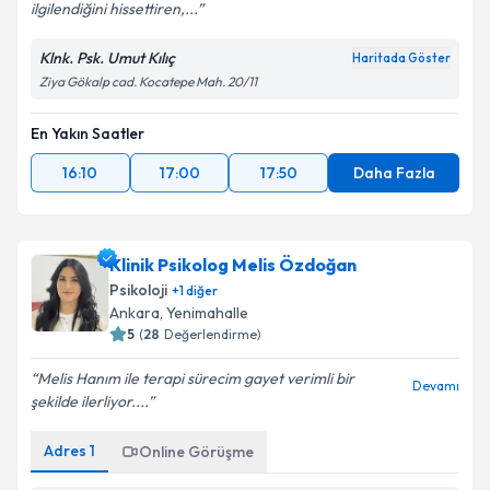
ilgilendiğini hissettiren,...
Klnk. Psk. Umut Kılıç
Haritada Göster
Ziya Gökalp cad. Kocatepe Mah. 20/11
En Yakın Saatler
16:10
17:00
17:50
Daha Fazla
Klinik Psikolog Melis Özdoğan
Psikoloji
+
1
diğer
Ankara
, Yenimahalle
5
(
28
Değerlendirme)
Melis Hanım ile terapi sürecim gayet verimli bir
Devamı
şekilde ilerliyor....
Adres
1
Online Görüşme