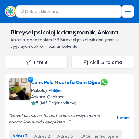
Doktor, klinik ara...
Bireysel psikolojik danışmanlık, Ankara
Ankara
içinde toplam
133
Bireysel psikolojik danışmanlık
uygulayan doktor - uzman bulundu
Filtrele
Akıllı Sıralama
Uzm. Psk. Mustafa Cem Oğuz
Psikoloji
+
1
diğer
Ankara
, Çankaya
5
(
465
Değerlendirme)
Gayet olumlu bir terapi herkese tavsiye ederim
Devamı
hocam konusunda gerçekten...
Adres
1
Adres
2
Adres
3
Online Görüşme