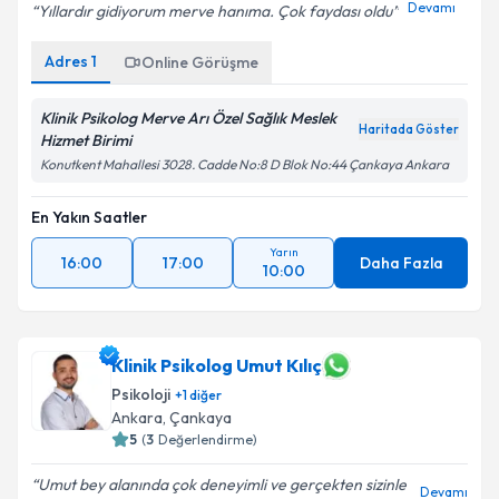
Devamı
Yıllardır gidiyorum merve hanıma. Çok faydası oldu
Adres
1
Online Görüşme
Klinik Psikolog Merve Arı Özel Sağlık Meslek
Haritada Göster
Hizmet Birimi
Konutkent Mahallesi 3028. Cadde No:8 D Blok No:44 Çankaya Ankara
En Yakın Saatler
Yarın
16:00
17:00
Daha Fazla
10:00
Klinik Psikolog Umut Kılıç
Psikoloji
+
1
diğer
Ankara
, Çankaya
5
(
3
Değerlendirme)
Umut bey alanında çok deneyimli ve gerçekten sizinle
Devamı