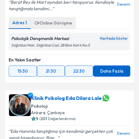
Berat Bey ile Mart ayından beri tanışıyoruz. Kendisiyle
Devamı
tanıştığımda kendimi...
Adres
1
Online Görüşme
Psikolojik Danışmanlık Merkezi
Haritada Göster
Söğütözü Mah. Söğütözü Cad. 2B Blok Kat:4 No:5
En Yakın Saatler
15:30
21:30
22:30
Daha Fazla
Klinik Psikolog Eda Dilara Lale
Psikoloji
Ankara
, Çankaya
5
(
201
Değerlendirme)
Eda Hanımla tanıştığımız için kendimizi gerçekten çok
Devamı
şanslı hissediyoruz. Bize...