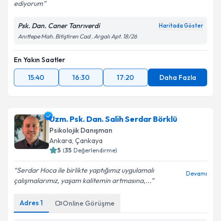
ediyorum
Psk. Dan. Caner Tanrıverdi
Haritada Göster
Anıttepe Mah. Bitiştiren Cad . Argalı Apt. 18/26
En Yakın Saatler
15:40
16:30
17:20
Daha Fazla
Uzm. Psk. Dan. Salih Serdar Börklü
Psikolojik Danışman
Ankara
, Çankaya
5
(
35
Değerlendirme)
Serdar Hoca ile birlikte yaptığımız uygulamalı
Devamı
çalışmalarımız, yaşam kalitemin artmasına,...
Adres
1
Online Görüşme