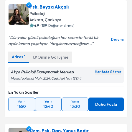
Psk. Beyza Akçalı
Psikoloji
Ankara
, Çankaya
4.9
(
139
Değerlendirme)
Dünyalar güzeli psikoloğum her seansta farklı bir
Devamı
aydınlanma yaşatıyor. Yargılanmayacağınızı...
Adres
1
Online Görüşme
Akça Psikoloji Danışmanlık Merkezi
Haritada Göster
Mustafa Kemal Mah. 2124. Cad. Apt No : 12 D: 1
En Yakın Saatler
Yarın
Yarın
Yarın
Daha Fazla
11:50
12:40
13:30
Uzm. Psk. Dan. Yunus Bedir