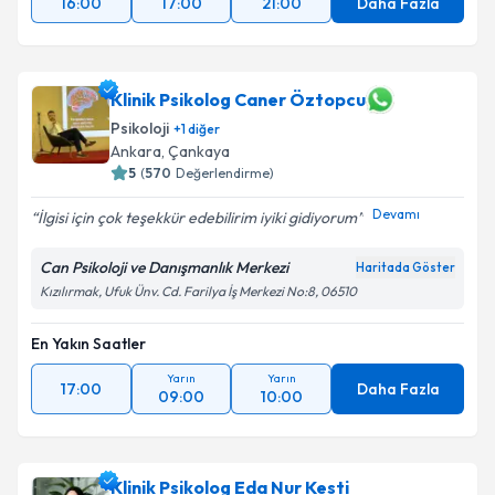
16:00
17:00
21:00
Daha Fazla
Klinik Psikolog Caner Öztopcu
Psikoloji
+
1
diğer
Ankara
, Çankaya
5
(
570
Değerlendirme)
Devamı
İlgisi için çok teşekkür edebilirim iyiki gidiyorum
Can Psikoloji ve Danışmanlık Merkezi
Haritada Göster
Kızılırmak, Ufuk Ünv. Cd. Farilya İş Merkezi No:8, 06510
En Yakın Saatler
Yarın
Yarın
17:00
Daha Fazla
09:00
10:00
Klinik Psikolog Eda Nur Kesti