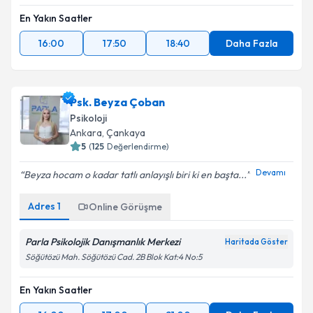
En Yakın Saatler
16:00
17:50
18:40
Daha Fazla
Psk. Beyza Çoban
Psikoloji
Ankara
, Çankaya
5
(
125
Değerlendirme)
Devamı
Beyza hocam o kadar tatlı anlayışlı biri ki en başta...
Adres
1
Online Görüşme
Parla Psikolojik Danışmanlık Merkezi
Haritada Göster
Söğütözü Mah. Söğütözü Cad. 2B Blok Kat:4 No:5
En Yakın Saatler