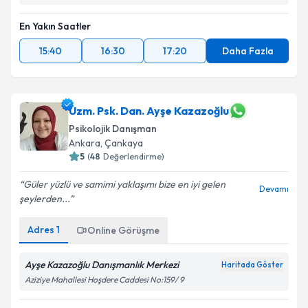
En Yakın Saatler
15:40
16:30
17:20
Daha Fazla
Uzm. Psk. Dan. Ayşe Kazazoğlu
Psikolojik Danışman
Ankara
, Çankaya
5
(
48
Değerlendirme)
Güler yüzlü ve samimi yaklaşımı bize en iyi gelen
Devamı
şeylerden...
Adres
1
Online Görüşme
Ayşe Kazazoğlu Danışmanlık Merkezi
Haritada Göster
Aziziye Mahallesi Hoşdere Caddesi No:159/ 9