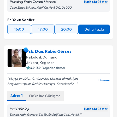
Psikolog Emin Terapi Merkezi
Haritada Göster
Çetin Emeç Bulvarı, Kabil Cd No:3 D:2, 06000
En Yakın Saatler
16:00
17:00
20:00
Daha Fazla
Psk. Dan. Rabia Gürses
Psikolojik Danışman
Ankara
, Keçiören
4.9
(
59
Değerlendirme)
Kaygı problemim üzerine destek almak için
Devamı
başvurmuştum Rabia Hocaya. Senelerdir...
Adres
1
Online Görüşme
İnci Psikoloji
Haritada Göster
Emrah Mah. General Dr. Tevfik Sağlam Cad. No:66/9