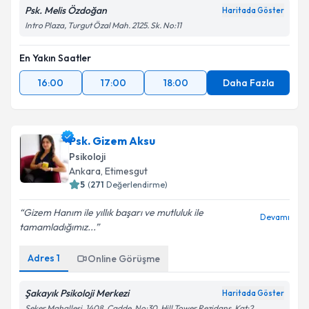
Psk. Melis Özdoğan
Haritada Göster
Intro Plaza, Turgut Özal Mah. 2125. Sk. No:11
En Yakın Saatler
16:00
17:00
18:00
Daha Fazla
Psk. Gizem Aksu
Psikoloji
Ankara
, Etimesgut
5
(
271
Değerlendirme)
Gizem Hanım ile yıllık başarı ve mutluluk ile
Devamı
tamamladığımız...
Adres
1
Online Görüşme
Şakayık Psikoloji Merkezi
Haritada Göster
Şeker Mahallesi, 1408. Cadde, No:30, Hill Tower Rezidans, Kat:2,