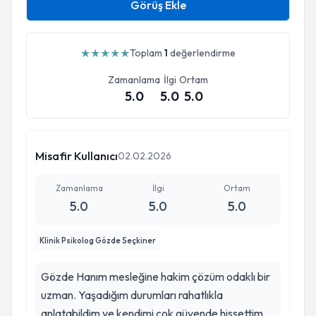
Görüş Ekle
★
★
★
★
★
Toplam
1
değerlendirme
Zamanlama
İlgi
Ortam
5.0
5.0
5.0
Misafir Kullanıcı
02.02.2026
Zamanlama
İlgi
Ortam
5.0
5.0
5.0
Klinik Psikolog Gözde Seçkiner
Gözde Hanım mesleğine hakim çözüm odaklı bir
uzman. Yaşadığım durumları rahatlıkla
anlatabildim ve kendimi çok güvende hissettim