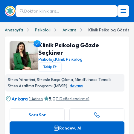
Doktor, klinik ara...
Anasayfa
Psikoloji
Ankara
Klinik Psikolog Gözde S
Klinik Psikolog Gözde
Seçkiner
Psikoloji
,
Klinik Psikolog
Takip Et
Klinik Psikolog Gözde Seçkiner Profil Fotoğrafı
Stres Yönetimi, Stresle Başa Çıkma, Mindfulness Temelli
Stres Azaltma Programı (MBSR)
devamı
Ankara
5.0
1 Adres
(
1
Değerlendirme)
Soru Sor
Randevu Al