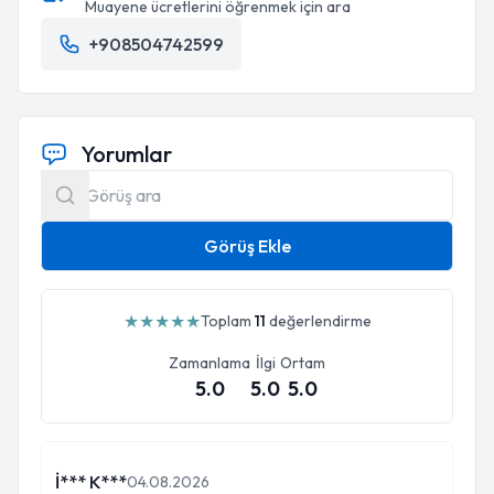
Muayene ücretlerini öğrenmek için ara
+908504742599
Yorumlar
Görüş Ekle
★
★
★
★
★
Toplam
11
değerlendirme
Zamanlama
İlgi
Ortam
5.0
5.0
5.0
İ*** K***
04.08.2026