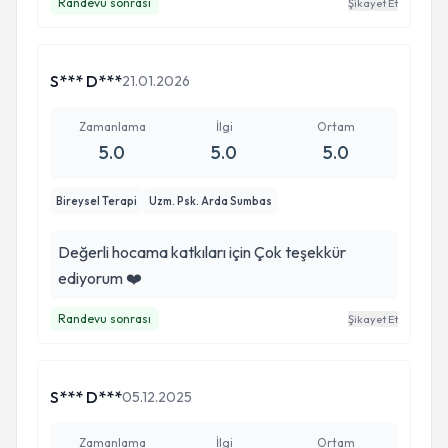
Randevu sonrası
Şikayet Et
S*** D***
21.01.2026
Zamanlama
İlgi
Ortam
5.0
5.0
5.0
Bireysel Terapi
Uzm. Psk. Arda Sumbas
Değerli hocama katkıları için Çok teşekkür
ediyorum ❤️
Randevu sonrası
Şikayet Et
S*** D***
05.12.2025
Zamanlama
İlgi
Ortam