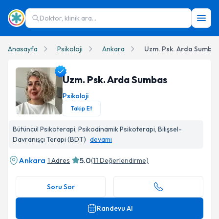
Doktor, klinik ara...
Anasayfa
Psikoloji
Ankara
Uzm. Psk. Arda Sumba
Uzm. Psk. Arda Sumbas
Psikoloji
Takip Et
Uzm. Psk. Arda Sumbas Profil Fotoğrafı
Bütüncül Psikoterapi, Psikodinamik Psikoterapi, Bilişsel-
Davranışçı Terapi (BDT)
devamı
Ankara
5.0
1 Adres
(
11
Değerlendirme)
Soru Sor
Randevu Al