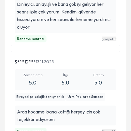
Dinleyici, anlayışlı ve bana çok iyi geliyor her
seansı iple çekiyorum. Kendimi güvende
hissediyorum ve her seans ilerlememe yardımcı
oluyor.
Randevu sonrası
Şikayet Et
S*** D***
13.11.2025
Zamanlama
İlgi
Ortam
5.0
5.0
5.0
Bireysel psikolojik danışmanlık
Uzm. Psk. Arda Sumbas
Arda hocama, bana kattığı herşey için çok
teşekkür ediyorum