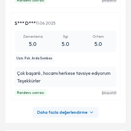
Randevu sonrası
Şikayet Et
S*** D***
11.06.2025
Zamanlama
İlgi
Ortam
5.0
5.0
5.0
Uzm. Psk. Arda Sumbas
Çok başarılı , hocamı herkese tavsiye ediyorum
Teşekkürler
Randevu sonrası
Şikayet Et
Daha fazla değerlendirme