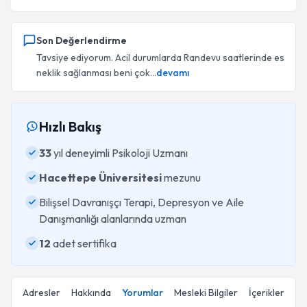
Son Değerlendirme
Tavsiye ediyorum. Acil durumlarda Randevu saatlerinde es
neklik sağlanması beni çok...
devamı
Hızlı Bakış
33
yıl deneyimli Psikoloji Uzmanı
Hacettepe Üniversitesi
mezunu
Bilişsel Davranışçı Terapi, Depresyon ve Aile
Danışmanlığı alanlarında uzman
12
adet sertifika
Adresler
Hakkında
Yorumlar
Mesleki Bilgiler
İçerikler