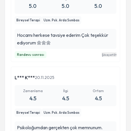
5.0
5.0
5.0
Bireysel Terapi
Uzm. Psk. Arda Sumbas
Hocamı herkese tavsiye ederim Çok teşekkür
ediyorum 🌼🌼🌼
Randevu sonrası
Şikayet Et
L*** K***
20.11.2025
Zamanlama
İlgi
Ortam
4.5
4.5
4.5
Bireysel Terapi
Uzm. Psk. Arda Sumbas
Psikoloğumdan gerçekten çok memnunum.