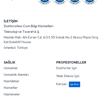
İLETİŞİM
Doktorsitesi Com Bilgi Hizmetleri
Teknoloji ve Ticaret A.Ş.
Maslak Mah. Ahi Evran Cd. A.O.S 55 Sokak No:2 Aksoy Plaza Giriş
Kat Kolektif House
İstanbul, Türkiye
SAĞLIK
PROFESYONELLER
Uzmanlar
Doktorlar İçin
Uzmanlık Alanları
Web Siteniz İçin
Hastalıklar
Kariyer
İşe Alım
Hizmetler
Hastaneler