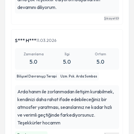
devamını diliyorum.
Şikayet Et
S*** H***
11.03.2026
Zamanlama
İlgi
Ortam
5.0
5.0
5.0
Bilişsel Davranışçı Terapi
Uzm. Psk. Arda Sumbas
Arda hanım ile zorlanmadan iletişim kurabilmek,
kendinizi daha rahat ifade edebileceğiniz bir
atmosfer yaratması, seanslarınız ne kadar hızlı
ve verimli geçtiğinde farkediyorsunuz.
Teşekkürler hocamm