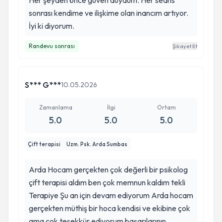
Her şeyden önce güven duydum. Her seans
sonrası kendime ve ilişkime olan inancım artıyor.
İyi ki diyorum.
Randevu sonrası
Şikayet Et
S*** G***
10.05.2026
Zamanlama
İlgi
Ortam
5.0
5.0
5.0
Çift terapisi
Uzm. Psk. Arda Sumbas
Arda Hocam gerçekten çok değerli bir psikolog
çift terapisi aldım ben çok memnun kaldım tekli
Terapiye Şu an için devam ediyorum Arda hocam
gerçekten müthiş bir hoca kendisi ve ekibine çok
ama çok teşekkür ediyorum başarılarının