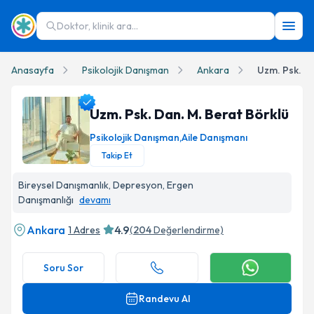
Doktor, klinik ara...
Anasayfa
Psikolojik Danışman
Ankara
Uzm. Psk. Da
Uzm. Psk. Dan. M. Berat Börklü
Psikolojik Danışman
,
Aile Danışmanı
Takip Et
Uzm. Psk. Dan. M. Berat Börklü Profil Fotoğrafı
Bireysel Danışmanlık, Depresyon, Ergen
Danışmanlığı
devamı
Ankara
4.9
1 Adres
(
204
Değerlendirme)
Soru Sor
Randevu Al