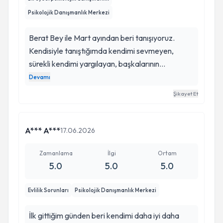
Psikolojik Danışmanlık Merkezi
Berat Bey ile Mart ayından beri tanışıyoruz.
Kendisiyle tanıştığımda kendimi sevmeyen,
sürekli kendimi yargılayan, başkalarının
düşüncelerine ve yargılarına fazlasıyla önem
Devamı
veren, değer görmek için sürekli çabalayan ve bu
Şikayet Et
uğurda kendimden çok fazla ödün veren
biriydim. Berat Hoca ile yaklaşık 5 ay boyunca
gerçekleştirdiğimiz verimli seansların sonunda
A*** A***
17.06.2026
bugün geldiğim noktada; her koşulda kendime
teşekkür edebilmeyi, kendimi koşulsuz
Zamanlama
İlgi
Ortam
5.0
5.0
5.0
sevebilmeyi ve sevilebilmeyi öğrendim.
Yaşadığımız olayların çoğunun o an yaşandığını
Evlilik Sorunları
Psikolojik Danışmanlık Merkezi
ve yaşadığımız duygusal zorlukların, çoğu zaman
olaylara yüklediğimiz anlamlarla derinleştiğini
İlk gittiğim günden beri kendimi daha iyi daha
fark ettim. Bu farkındalık hayatıma çok önemli