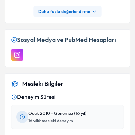
ve deneyimli. Herkese hiç düşünmeden tavsiye
ediyorum. Teşekkürler parla psikoloji,
Daha fazla değerlendirme
teşekkürler Berat hocam.
Sosyal Medya ve PubMed Hesapları
Mesleki Bilgiler
Deneyim Süresi
Ocak 2010 - Günümüz (16 yıl)
16 yıllık mesleki deneyim