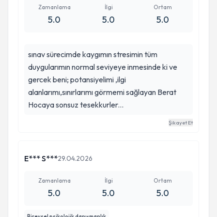
Zamanlama
İlgi
Ortam
5.0
5.0
5.0
sınav sürecimde kaygımın stresimin tüm
duygularımın normal seviyeye inmesinde ki ve
gercek beni; potansiyelimi ,ilgi
alanlarımı,sınırlarımı görmemi sağlayan Berat
Hocaya sonsuz tesekkurler...
Şikayet Et
E*** S***
29.04.2026
Zamanlama
İlgi
Ortam
5.0
5.0
5.0
Bireysel psikolojik danışmanlık