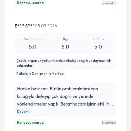
Randevu sonrası
Şikayet Et
çözüm odaklı olduğunu gösteriyor. Kendisine
bana ilişkilerde asıl olması ve hiç olmaması
gerekenin ne olduğunu kafamda
E*** S***
05.03.2026
resmedebilmemde çok etkisi olan, uzun süredir
gördüğüm o kabustan uyandıran akıl dolu
Zamanlama
İlgi
Ortam
rehberliği için minnettarım. Yardıma, rehberliğe
5.0
5.0
5.0
ve anlaşılmaya ihtiyaç duyan ve gördükleri
kabustan uyanmak isteyen herkese iyi
Çocuk, ergen ve yetişkinlerde psikolojik sağlık ve dayanıklılık
çalışmaları
geleceğinin kaçınılmaz olduğunu düşünüyorum.
Psikolojik Danışmanlık Merkezi
Sevgiler
Harika bir insan. Bütün problemlerimi can
kulağıyla dinleyip çok doğru ve yerinde
yönlendirmeler yaptı. Berat hocam işinin ehli. Her
zaman parla psikolojiyi tercih ediyorum ve asla
Devamı
pişman olmadım. Çok ilgili, temiz, sistemli,
Randevu sonrası
Şikayet Et
disiplinli bir yer. Hocam da aynı şekilde çok bilgili