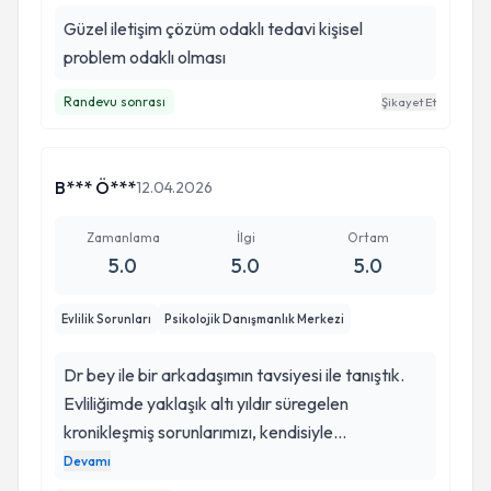
Güzel iletişim çözüm odaklı tedavi kişisel
problem odaklı olması
Randevu sonrası
Şikayet Et
B*** Ö***
12.04.2026
Zamanlama
İlgi
Ortam
5.0
5.0
5.0
Evlilik Sorunları
Psikolojik Danışmanlık Merkezi
Dr bey ile bir arkadaşımın tavsiyesi ile tanıştık.
Evliliğimde yaklaşık altı yıldır süregelen
kronikleşmiş sorunlarımızı, kendisiyle
tanışmamdan itibaren sadece bir ayda nihayete
Devamı
ermesi, gerçekten ne kadar yapıcı, realist ve