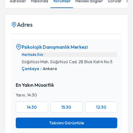
Adresler
Hakkında
Yorumlar
Mesleki Bilgiler
Sorular
İçe
Adres
Psikolojik Danışmanlık Merkezi
Haritada Gör
Söğütözü Mah. Söğütözü Cad. 2B Blok Kat:4 No:5
Çankaya
Ankara
/
En Yakın Müsaitlik
Yarın, 14:30
14:30
15:30
12:30
Takvimi Görüntüle