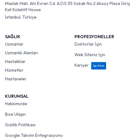
Maslak Mah. Ahi Evran Cd. A.O.S 55 Sokak No:2 Aksoy Plaza Giriş
Kat Kolektif House
İstanbul, Türkiye
SAĞLIK
PROFESYONELLER
Uzmanlar
Doktorlar İçin
Uzmanlık Alanları
Web Siteniz İçin
Hastalıklar
Kariyer
İşe Alım
Hizmetler
Hastaneler
KURUMSAL
Hakkımızda
Bize Ulaşın
Gizlilik Politikası
Google Takvim Entegrasyonu