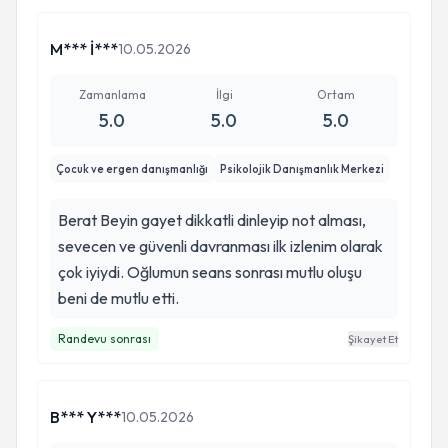
M*** İ***
10.05.2026
Zamanlama
İlgi
Ortam
5.0
5.0
5.0
Çocuk ve ergen danışmanlığı
Psikolojik Danışmanlık Merkezi
Berat Beyin gayet dikkatli dinleyip not alması,
sevecen ve güvenli davranması ilk izlenim olarak
çok iyiydi. Oğlumun seans sonrası mutlu oluşu
beni de mutlu etti.
Randevu sonrası
Şikayet Et
B*** Y***
10.05.2026