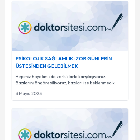
PSİKOLOJİK SAĞLAMLIK: ZOR GÜNLERİN ÜSTESİNDEN
PSİKOLOJİK SAĞLAMLIK: ZOR GÜNLERİN
ÜSTESİNDEN GELEBİLMEK
Hepimiz hayatımızda zorluklarla karşılaşıyoruz.
Bazılarını öngörebiliyoruz, bazıları ise beklenmedik
...
3 Mayıs 2023
Beynin Davetsiz Misafiri: Takıntı (Obsesif kompulsif bozukluk