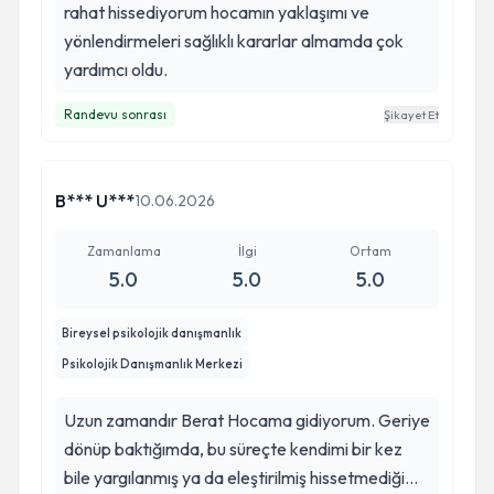
rahat hissediyorum hocamın yaklaşımı ve
bir bakış açısı kazandırdı. Özgüvenimin
yönlendirmeleri sağlıklı kararlar almamda çok
artmasına, kendi değerimi kendi gözlerimle
yardımcı oldu.
görebilmeme ve kendimi daha iyi tanımama
büyük katkı sağladı. Beni her zaman koşulsuz ve
Randevu sonrası
Şikayet Et
yargısız bir şekilde dinledi; akılcı, objektif ve yol
gösterici yaklaşımı sayesinde hayatımda önemli
bir değişim yaşadım. Şeridini kaybetmiş ruhumun
B*** U***
10.06.2026
aracını yeniden kendi yoluna sokabildim. Artık
yolculuğum çok daha keyifli ve manzara
Zamanlama
İlgi
Ortam
gerçekten müthiş. Hayat yolunda kendini
5.0
5.0
5.0
kaybolmuş hisseden herkese gönülden tavsiye
ederim. Berat Hocam, iyi ki varsınız.
Bireysel psikolojik danışmanlık
Psikolojik Danışmanlık Merkezi
Uzun zamandır Berat Hocama gidiyorum. Geriye
dönüp baktığımda, bu süreçte kendimi bir kez
bile yargılanmış ya da eleştirilmiş hissetmediğimi