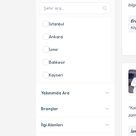
bilg
Erc
İstanbul
Köş
Ankara
İzmir
Balıkesir
Kayseri
Adana
Yakınımda Ara
Antalya
Ka
Branşlar
Konumuma yakın uzmanları
zam
göster
İlgi Alanları
İz