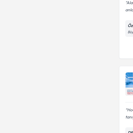
Ala
anla
Öz
Büy
Ho
tanı
DR