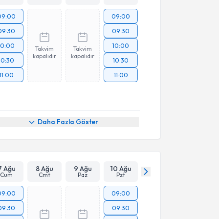
09:00
09:00
09:30
09:30
10:00
10:00
Takvim
Takvim
kapalıdır
kapalıdır
10:30
10:30
11:00
11:00
Daha Fazla Göster
7 Ağu
8 Ağu
9 Ağu
10 Ağu
Cum
Cmt
Paz
Pzt
09:00
09:00
09:30
09:30