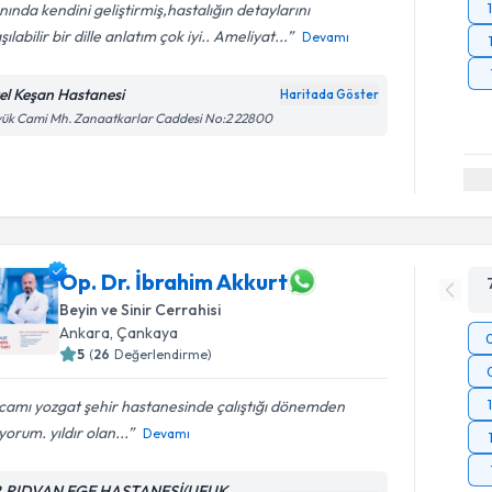
nında kendini geliştirmiş,hastalığın detaylarını
şılabilir bir dille anlatım çok iyi.. Ameliyat...
Devamı
el Keşan Hastanesi
Haritada Göster
ük Cami Mh. Zanaatkarlar Caddesi No:2 22800
Op. Dr. İbrahim Akkurt
Beyin ve Sinir Cerrahisi
Ankara
,
Çankaya
5
(
26
Değerlendirme)
camı yozgat şehir hastanesinde çalıştığı dönemden
yorum. yıldır olan...
Devamı
.RIDVAN EGE HASTANESİ(UFUK