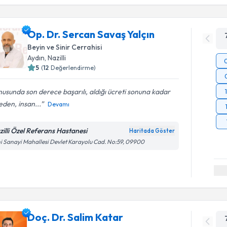
Op. Dr. Sercan Savaş Yalçın
Beyin ve Sinir Cerrahisi
Aydın
,
Nazilli
5
(
12
Değerlendirme)
usunda son derece başarılı, aldığı ücreti sonuna kadar
den, insan...
Devamı
zilli Özel Referans Hastanesi
Haritada Göster
i Sanayi Mahallesi Devlet Karayolu Cad. No:59, 09900
Doç. Dr. Salim Katar