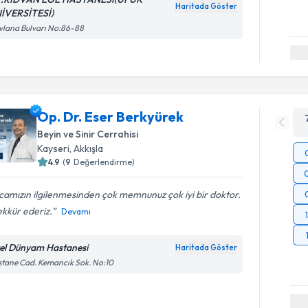
Haritada Göster
İVERSİTESİ)
lana Bulvarı No:86-88
Op. Dr. Eser Berkyürek
Beyin ve Sinir Cerrahisi
Kayseri
,
Akkışla
4.9
(
9
Değerlendirme)
amızın ilgilenmesinden çok memnunuz çok iyi bir doktor.
kkür ederiz.
Devamı
el Dünyam Hastanesi
Haritada Göster
tane Cad. Kemancık Sok. No:10