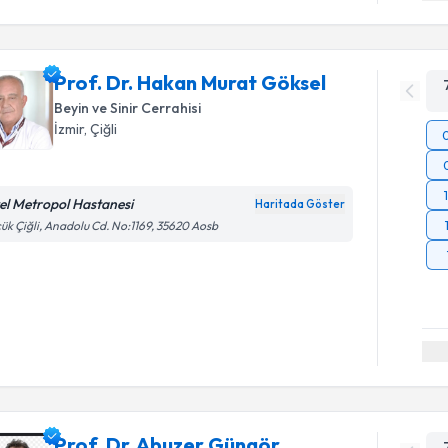
Prof. Dr. Hakan Murat Göksel
Beyin ve Sinir Cerrahisi
İzmir
,
Çiğli
el Metropol Hastanesi
Haritada Göster
ük Çiğli, Anadolu Cd. No:1169, 35620 Aosb
Prof. Dr. Abuzer Güngör