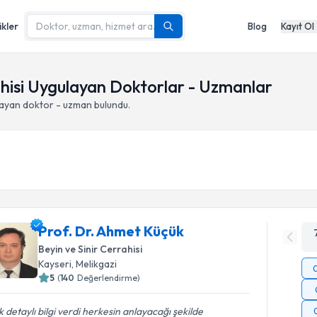
ikler
Blog
Kayıt Ol
hisi Uygulayan Doktorlar - Uzmanlar
ayan doktor - uzman bulundu.
Prof. Dr. Ahmet Küçük
Beyin ve Sinir Cerrahisi
Kayseri
,
Melikgazi
5
(
140
Değerlendirme)
 detaylı bilgi verdi herkesin anlayacağı şekilde