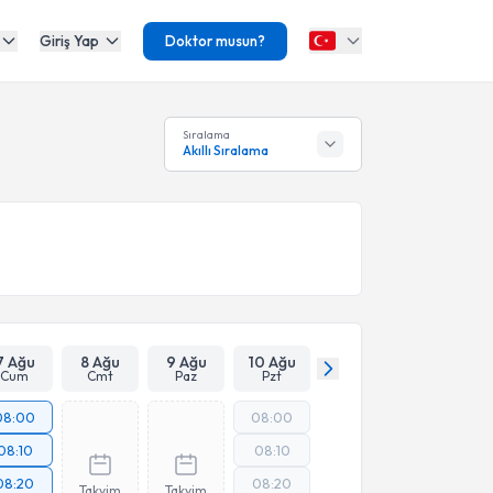
Giriş Yap
Doktor musun?
Sıralama
Akıllı Sıralama
7 Ağu
8 Ağu
9 Ağu
10 Ağu
Cum
Cmt
Paz
Pzt
08:00
08:00
08:10
08:10
08:20
08:20
Takvim
Takvim