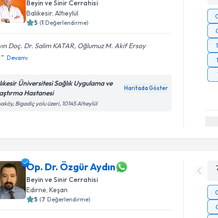
Beyin ve Sinir Cerrahisi
Balıkesir
,
Altıeylül
5
(
1
Değerlendirme)
ın Doç. Dr. Salim KATAR, Oğlumuz M. Akif Ersoy
.
Devamı
lıkesir Üniversitesi Sağlık Uygulama ve
Haritada Göster
aştırma Hastanesi
aköy, Bigadiç yolu üzeri, 10145 Altıeylül
Op. Dr. Özgür Aydın
Beyin ve Sinir Cerrahisi
Edirne
,
Keşan
5
(
7
Değerlendirme)