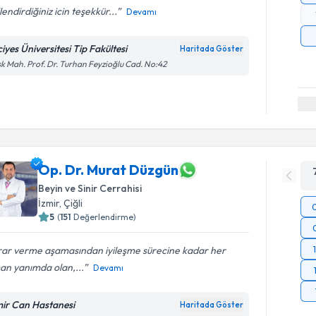
ilendirdiğiniz icin teşekkür...
Devamı
iyes Üniversitesi Tip Fakültesi
Haritada Göster
k Mah. Prof. Dr. Turhan Feyzioğlu Cad. No:42
Op. Dr. Murat Düzgün
Beyin ve Sinir Cerrahisi
İzmir
,
Çiğli
5
(
151
Değerlendirme)
rar verme aşamasından iyileşme sürecine kadar her
an yanımda olan,...
Devamı
mir Can Hastanesi
Haritada Göster