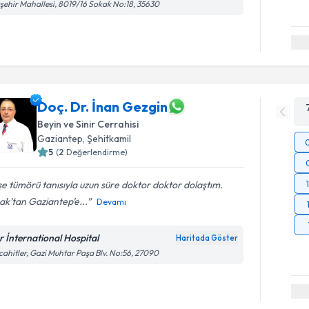
şehir Mahallesi, 8019/16 Sokak No:18, 35630
Doç. Dr. İnan Gezgin
Beyin ve Sinir Cerrahisi
Gaziantep
,
Şehitkamil
5
(
2
Değerlendirme)
e tümörü tanısıyla uzun süre doktor doktor dolaştım.
ak’tan Gaziantep’e...
Devamı
r İnternational Hospital
Haritada Göster
ahitler, Gazi Muhtar Paşa Blv. No:56, 27090