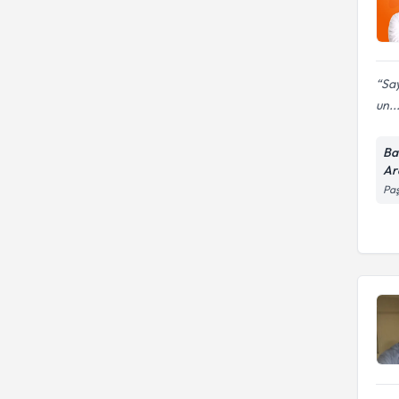
Say
un..
Ba
Ar
Paş