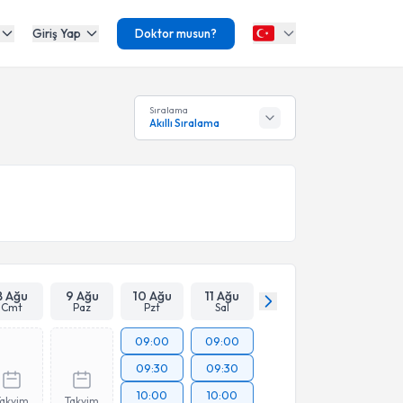
Giriş Yap
Doktor musun?
Sıralama
Akıllı Sıralama
8 Ağu
9 Ağu
10 Ağu
11 Ağu
Cmt
Paz
Pzt
Sal
09:00
09:00
09:30
09:30
10:00
10:00
Takvim
Takvim