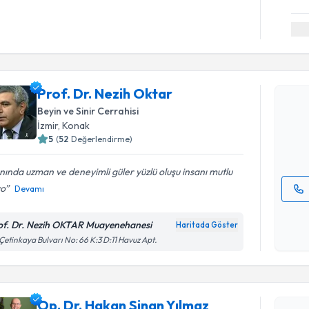
Randevu T
Prof. Dr. 
Prof. Dr. Nezih Oktar
Size bu uzm
Beyin ve Sinir Cerrahisi
hazırlandığ
İzmir
, Konak
5
(
52
Değerlendirme)
E-posta Ad
nında uzman ve deneyimli güler yüzlü oluşu insanı mutlu
yo
Devamı
Kişisel
okudum
of. Dr. Nezih OKTAR Muayenehanesi
Haritada Göster
işlenm
 Çetinkaya Bulvarı No: 66 K:3 D:11 Havuz Apt.
Randevu T
Op. Dr. H
Op. Dr. Hakan Sinan Yılmaz