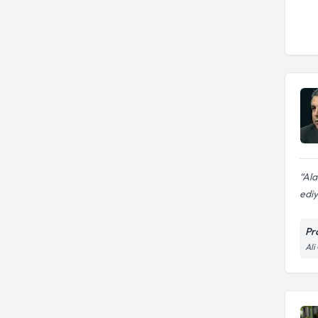
Ala
edi
Pr
Ali