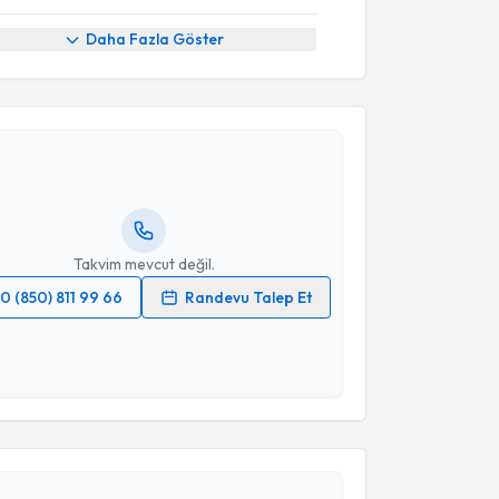
Daha Fazla Göster
akvimi Talebi
mrah Yılmaz
için randevu takvimi talebi oluşturun.
andan randevu almanız için bir takvim
ında e-posta ile bilgilendireceğiz.
resiniz
Takvim mevcut değil.
0 (850) 811 99 66
Randevu Talep Et
 verilerimin işlenmesine ilişkin
Aydınlatma Metni
'ni
 ve kişisel verilerimin belirtilen kapsamda
esini kabul ediyorum.
akvimi Talebi
Takvim Talebini Gönder
tekin Koçyiğit
için randevu takvimi talebi oluşturun.
andan randevu almanız için bir takvim