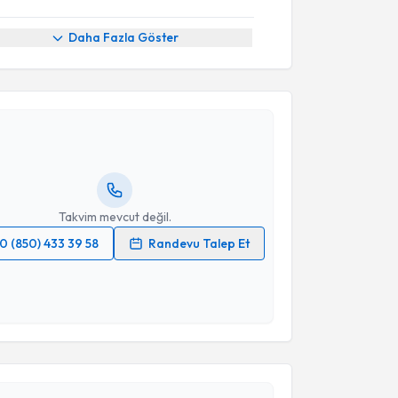
Daha Fazla Göster
akvimi Talebi
Nezih Oktar
için randevu takvimi talebi oluşturun.
andan randevu almanız için bir takvim
ında e-posta ile bilgilendireceğiz.
resiniz
Takvim mevcut değil.
0 (850) 433 39 58
Randevu Talep Et
 verilerimin işlenmesine ilişkin
Aydınlatma Metni
'ni
 ve kişisel verilerimin belirtilen kapsamda
esini kabul ediyorum.
akvimi Talebi
Takvim Talebini Gönder
akan Sinan Yılmaz
için randevu takvimi talebi