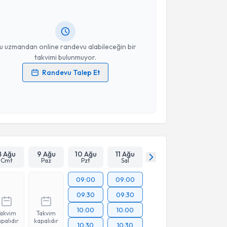
Size bu uzmandan randevu almanız için bir takvim
ında e-posta ile bilgilendireceğiz.
resiniz
u uzmandan online randevu alabileceğin bir
takvimi bulunmuyor.
Randevu Talep Et
 verilerimin işlenmesine ilişkin
Aydınlatma Metni
'ni
 ve kişisel verilerimin belirtilen kapsamda
esini kabul ediyorum.
Takvim Talebini Gönder
8 Ağu
9 Ağu
10 Ağu
11 Ağu
Cmt
Paz
Pzt
Sal
09:00
09:00
09:30
09:30
10:00
10:00
Takvim
Takvim
palıdır
kapalıdır
10:30
10:30