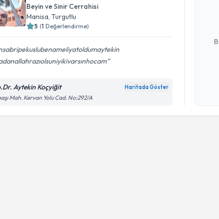
Beyin ve Sinir Cerrahisi
hazırlandığ
Manisa
, Turgutlu
5
(
1
Değerlendirme)
E-posta Ad
B
nsabripekuslubenameliyatoldumaytekin
adanallahrazıolsuniyikivarsınhocam
Kişisel
okudum
.Dr. Aytekin Koçyiğit
Haritada Göster
işlenm
aşı Mah. Kervan Yolu Cad. No:292/A