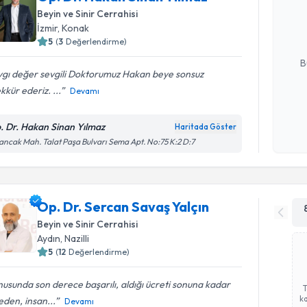
oluşturun. 
Beyin ve Sinir Cerrahisi
hazırlandığ
İzmir
, Konak
5
(
3
Değerlendirme)
E-posta Ad
B
ygı değer sevgili Doktorumuz Hakan beye sonsuz
kkür ederiz. ...
Devamı
Kişisel
okudum
. Dr. Hakan Sinan Yılmaz
Haritada Göster
işlenm
ancak Mah. Talat Paşa Bulvarı Sema Apt. No:75 K:2 D:7
Op. Dr. Sercan Savaş Yalçın
Beyin ve Sinir Cerrahisi
Aydın
, Nazilli
5
(
12
Değerlendirme)
usunda son derece başarılı, aldığı ücreti sonuna kadar
ka
den, insan...
Devamı