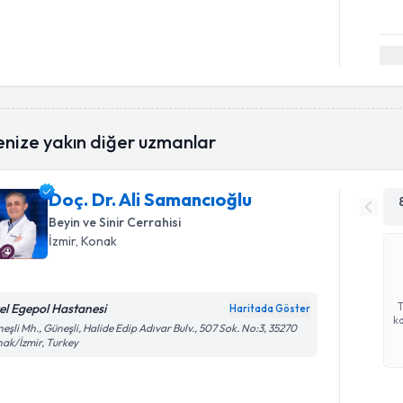
enize yakın diğer uzmanlar
Doç. Dr. Ali Samancıoğlu
Beyin ve Sinir Cerrahisi
İzmir
, Konak
el Egepol Hastanesi
Haritada Göster
ka
eşli Mh., Güneşli, Halide Edip Adıvar Bulv., 507 Sok. No:3, 35270
ak/İzmir, Turkey