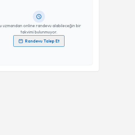
ında e-posta ile bilgilendireceğiz.
resiniz
u uzmandan online randevu alabileceğin bir
takvimi bulunmuyor.
Randevu Talep Et
 verilerimin işlenmesine ilişkin
Aydınlatma Metni
'ni
 ve kişisel verilerimin belirtilen kapsamda
esini kabul ediyorum.
Takvim Talebini Gönder