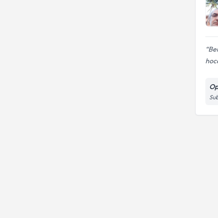
Be
hoc
Op
Sub