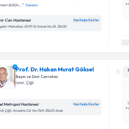
ka
lenen bütün...
Devamı
mir Can Hastanesi
Haritada Göster
şehir Mahallesi, 8019/16 Sokak No:18, 35630
Prof. Dr. Hakan Murat Göksel
Beyin ve Sinir Cerrahisi
İzmir
, Çiğli
el Metropol Hastanesi
Haritada Göster
ka
ük Çiğli, Anadolu Cd. No:1169, 35620 Aosb