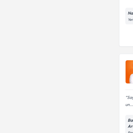
Na
Yen
Say
un..
Ba
Ar
Paş