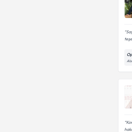
Sa
teşe
Op
Als
Kon
hake