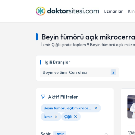
Uzmanlar
Klin
Beyin tümörü açık mikrocerrahi
İzmir
Çiğli
içinde toplam
9
Beyin tümörü açık mikro
İlgili Branşlar
Beyin ve Sinir Cerrahisi
2
Aktif Filtreler
Beyin tümörü açık mikrocerrahisi
İzmir
Çiğli
Bil
Şehir
İzmir