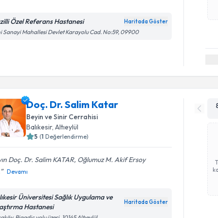
zilli Özel Referans Hastanesi
Haritada Göster
i Sanayi Mahallesi Devlet Karayolu Cad. No:59, 09900
Doç. Dr. Salim Katar
Beyin ve Sinir Cerrahisi
Balıkesir
, Altıeylül
5
(
1
Değerlendirme)
ın Doç. Dr. Salim KATAR, Oğlumuz M. Akif Ersoy
ka
.
Devamı
lıkesir Üniversitesi Sağlık Uygulama ve
Haritada Göster
aştırma Hastanesi
aköy, Bigadiç yolu üzeri, 10145 Altıeylül