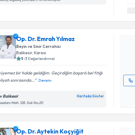
Randevu T
Op. Dr. E
Op. Dr. Emrah Yılmaz
Size bu uzm
Beyin ve Sinir Cerrahisi
hazırlandığ
Balıkesir
, Karesi
5
(
1
Değerlendirme)
E-posta Ad
üyemez bir halde geldiğim. Geçirdiğim başarılı bel fıtığı
iyatı sonrasında...
Devamı
Kişisel
okudum
v Balıkesir
Haritada Göster
işlenm
aalanı Mah. 128. Sok No:20
Randevu T
Op. Dr. Ay
Op. Dr. Aytekin Koçyiğit
Size bu uzm