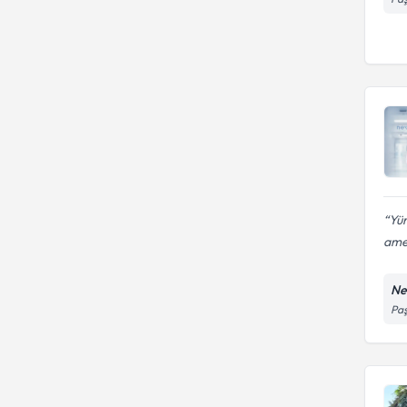
Yür
amel
Ne
Paş