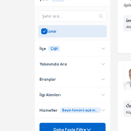
ilgi
İz
Ata
İzmir
İlçe
Çiğli
Yakınımda Ara
Branşlar
Konumuma yakın uzmanları
Konak
göster
Çiğli
İlgi Alanları
Öz
Hizmetler
Beyin tümörü açık mikrocerrahisi
Beyin ve Sinir Cerrahisi
Küç
Mezuniyet
Ameliyatsız bel- boyun fıtığı
Daha Fazla Filtre