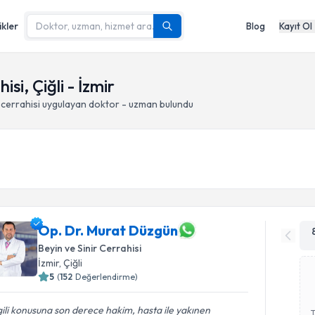
ikler
Blog
Kayıt Ol
si, Çiğli - İzmir
cerrahisi
uygulayan doktor - uzman bulundu
Op. Dr. Murat Düzgün
Beyin ve Sinir Cerrahisi
İzmir
, Çiğli
5
(
152
Değerlendirme)
gili konusuna son derece hakim, hasta ile yakınen