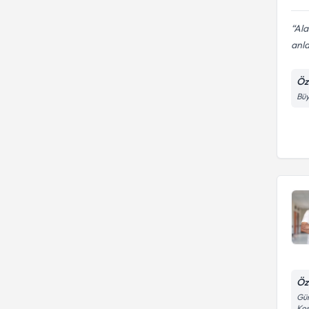
Ala
anla
Öz
Büy
Öz
Gün
Kon