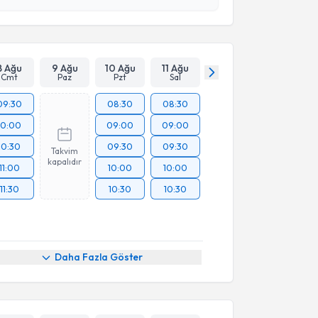
 ve kişisel verilerimin belirtilen kapsamda
esini kabul ediyorum.
Takvim Talebini Gönder
8 Ağu
9 Ağu
10 Ağu
11 Ağu
Cmt
Paz
Pzt
Sal
09:30
08:30
08:30
10:00
09:00
09:00
10:30
09:30
09:30
Takvim
kapalıdır
11:00
10:00
10:00
11:30
10:30
10:30
Daha Fazla Göster