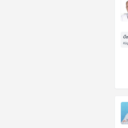
Öz
Küç