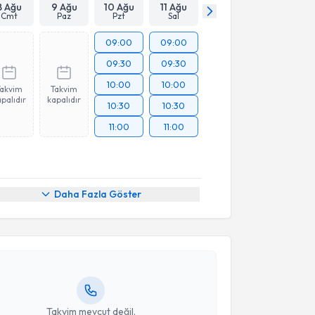
8 Ağu
9 Ağu
10 Ağu
11 Ağu
Cmt
Paz
Pzt
Sal
09:00
09:00
09:30
09:30
10:00
10:00
Takvim
Takvim
palıdır
kapalıdır
10:30
10:30
11:00
11:00
akvimi Talebi
Daha Fazla Göster
brahim Tutkan
için randevu takvimi talebi oluşturun.
andan randevu almanız için bir takvim
ında e-posta ile bilgilendireceğiz.
resiniz
Takvim mevcut değil.