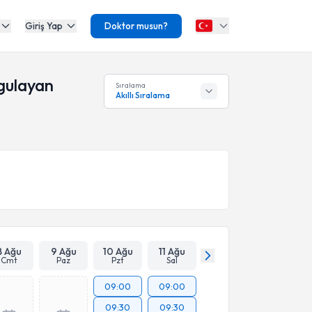
Giriş Yap
Doktor musun?
gulayan
Sıralama
Akıllı Sıralama
8 Ağu
9 Ağu
10 Ağu
11 Ağu
Cmt
Paz
Pzt
Sal
09:00
09:00
09:30
09:30