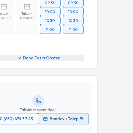
09:30
09:30
10:00
10:00
Takvim
Takvim
palıdır
kapalıdır
10:30
10:30
11:00
11:00
akvimi Talebi
Daha Fazla Göster
rsal Acarbaş
için randevu takvimi talebi oluşturun.
andan randevu almanız için bir takvim
ında e-posta ile bilgilendireceğiz.
resiniz
Takvim mevcut değil.
0 (850) 474 37 43
Randevu Talep Et
 verilerimin işlenmesine ilişkin
Aydınlatma Metni
'ni