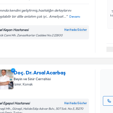
nında kendini geliştirmiş,hastalığın detaylarını
ka
şılabilir bir dille anlatım çok iyi.. Ameliyat...
Devamı
el Keşan Hastanesi
Haritada Göster
ük Cami Mh. Zanaatkarlar Caddesi No:2 22800
Randevu T
Doç. Dr. A
Size bu uzm
Doç. Dr. Arsal Acarbaş
hazırlandığ
Beyin ve Sinir Cerrahisi
E-posta Ad
İzmir
,
Konak
el Egepol Hastanesi
Haritada Göster
Kişisel
eşli Mh., Güneşli, Halide Edip Adıvar Bulv., 507 Sok. No:3, 35270
ak/İzmir, Turkey