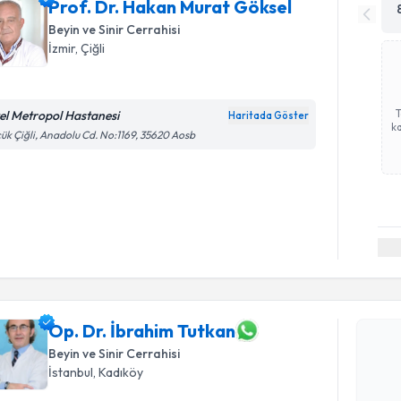
Prof. Dr. Hakan Murat Göksel
Beyin ve Sinir Cerrahisi
İzmir
,
Çiğli
el Metropol Hastanesi
Haritada Göster
ka
ük Çiğli, Anadolu Cd. No:1169, 35620 Aosb
Randevu T
Op. Dr. İ
Size bu uzm
hazırlandığ
Op. Dr. İbrahim Tutkan
Beyin ve Sinir Cerrahisi
E-posta Ad
İstanbul
,
Kadıköy