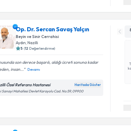
Op. Dr. Sercan Savaş Yalçın
Beyin ve Sinir Cerrahisi
Aydın
,
Nazilli
5
(
12
Değerlendirme)
usunda son derece başarılı, aldığı ücreti sonuna kadar
ka
den, insan...
Devamı
zilli Özel Referans Hastanesi
Haritada Göster
i Sanayi Mahallesi Devlet Karayolu Cad. No:59, 09900