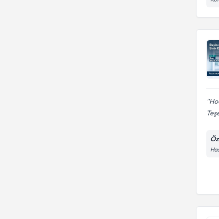
Hoc
Teşe
Öz
Has