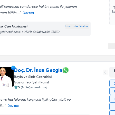
gili konusuna son derece hakim, hasta ile yakınen
ka
lenen bütün...
Devamı
mir Can Hastanesi
Haritada Göster
şehir Mahallesi, 8019/16 Sokak No:18, 35630
Doç. Dr. İnan Gezgin
Beyin ve Sinir Cerrahisi
Gaziantep
,
Şehitkamil
5
(
4
Değerlendirme)
ne ve hastalarına karşı çok ilgili, güler yüzlü ve
i...
Devamı