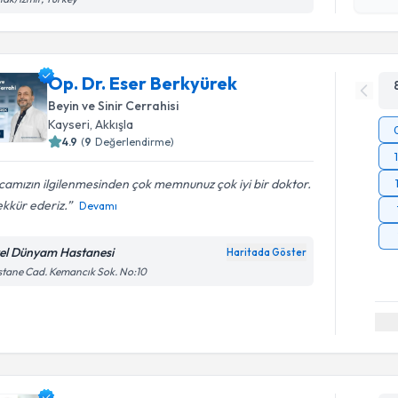
okudum
işlenm
Op. Dr. Eser Berkyürek
Beyin ve Sinir Cerrahisi
Kayseri
,
Akkışla
4.9
(
9
Değerlendirme)
amızın ilgilenmesinden çok memnunuz çok iyi bir doktor.
kkür ederiz.
Devamı
el Dünyam Hastanesi
Haritada Göster
tane Cad. Kemancık Sok. No:10