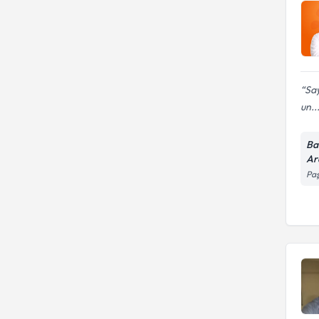
Say
un..
Ba
Ar
Paş