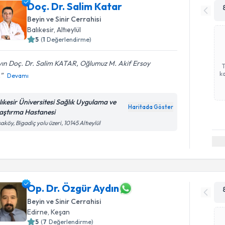
Doç. Dr. Salim Katar
Beyin ve Sinir Cerrahisi
Balıkesir
,
Altıeylül
5
(
1
Değerlendirme)
ın Doç. Dr. Salim KATAR, Oğlumuz M. Akif Ersoy
ka
.
Devamı
lıkesir Üniversitesi Sağlık Uygulama ve
Haritada Göster
aştırma Hastanesi
aköy, Bigadiç yolu üzeri, 10145 Altıeylül
Op. Dr. Özgür Aydın
Beyin ve Sinir Cerrahisi
Edirne
,
Keşan
5
(
7
Değerlendirme)