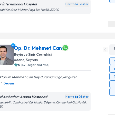
r İnternational Hospital
Haritada Göster
ahitler, Gazi Muhtar Paşa Blv. No:56, 27090
Op. Dr. Mehmet Can
Beyin ve Sinir Cerrahisi
Adana
,
Seyhan
5
(
37
Değerlendirme)
ktorum Mehmet Can bey durumumu gayet güzel
.
Devamı
el Acıbadem Adana Hastanesi
Haritada Göster
eme Mh. Cumhuriyet Cd. No:66, Döşeme, Cumhuriyet Cd. No:66,
130