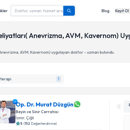
ikler
Blog
Kayıt Ol
eliyatları( Anevrizma, AVM, Kavernom) Uy
( Anevrizma, AVM, Kavernom)
uygulayan doktor - uzman bulundu.
terapi
1
Op. Dr. Murat Düzgün
Beyin ve Sinir Cerrahisi
İzmir
,
Çiğli
5
(
152
Değerlendirme)