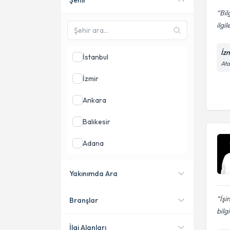
Şehir
Bil
ilgi
İz
İstanbul
Ata
İzmir
Ankara
Balıkesir
Adana
Antalya
Yakınımda Ara
Aydın
İşi
Branşlar
Konumuma yakın uzmanları
bilgil
göster
İlgi Alanları