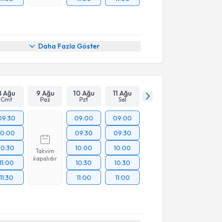
Daha Fazla Göster
8 Ağu
9 Ağu
10 Ağu
11 Ağu
Cmt
Paz
Pzt
Sal
09:30
09:00
09:00
10:00
09:30
09:30
10:30
10:00
10:00
Takvim
kapalıdır
11:00
10:30
10:30
11:30
11:00
11:00