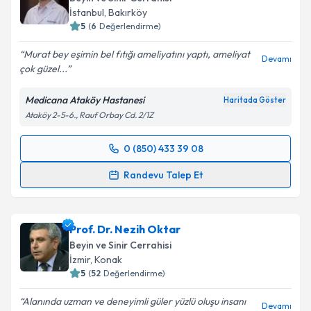
E-posta Adresiniz
İstanbul
,
Bakırköy
5
(
6
Değerlendirme)
Murat bey eşimin bel fıtığı ameliyatını yaptı, ameliyat
Devamı
çok güzel...
Kişisel verilerimin işlenmesine ilişkin
Aydınlatma
Metni
'ni okudum ve kişisel verilerimin belirtilen
Medicana Ataköy Hastanesi
Haritada Göster
kapsamda işlenmesini kabul ediyorum.
Ataköy 2-5-6., Rauf Orbay Cd. 2/1Z
Takvim Talebini Gönder
0 (850) 433 39 08
Randevu Takvimi Talebi
Randevu Talep Et
Doç. Dr. Murad Asiltürk
için randevu takvimi talebi
oluşturun. Size bu uzmandan randevu almanız için bir
Prof. Dr. Nezih Oktar
takvim hazırlandığında e-posta ile bilgilendireceğiz.
Beyin ve Sinir Cerrahisi
E-posta Adresiniz
İzmir
,
Konak
5
(
52
Değerlendirme)
Alanında uzman ve deneyimli güler yüzlü oluşu insanı
Devamı