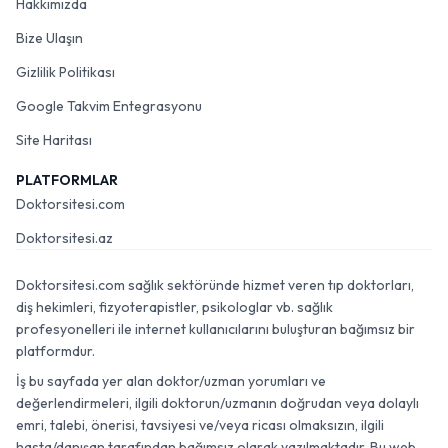
Hakkımızda
Bize Ulaşın
Gizlilik Politikası
Google Takvim Entegrasyonu
Site Haritası
PLATFORMLAR
Doktorsitesi.com
Doktorsitesi.az
Doktorsitesi.com sağlık sektöründe hizmet veren tıp doktorları,
diş hekimleri, fizyoterapistler, psikologlar vb. sağlık
profesyonelleri ile internet kullanıcılarını buluşturan bağımsız bir
platformdur.
İş bu sayfada yer alan doktor/uzman yorumları ve
değerlendirmeleri, ilgili doktorun/uzmanın doğrudan veya dolaylı
emri, talebi, önerisi, tavsiyesi ve/veya ricası olmaksızın, ilgili
hasta/danışan tarafından bağımsız olarak yazılmaktadır. Bu web