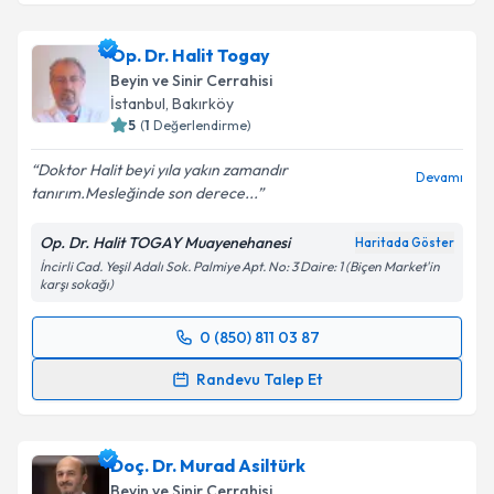
Prof. Dr. Osman Tayfun Dalbastı
için randevu
takvimi talebi oluşturun. Size bu uzmandan randevu
Op. Dr. Halit Togay
almanız için bir takvim hazırlandığında e-posta ile
bilgilendireceğiz.
Beyin ve Sinir Cerrahisi
İstanbul
,
Bakırköy
E-posta Adresiniz
5
(
1
Değerlendirme)
Doktor Halit beyi yıla yakın zamandır
Devamı
tanırım.Mesleğinde son derece...
Kişisel verilerimin işlenmesine ilişkin
Aydınlatma
Op. Dr. Halit TOGAY Muayenehanesi
Haritada Göster
Metni
'ni okudum ve kişisel verilerimin belirtilen
İncirli Cad. Yeşil Adalı Sok. Palmiye Apt. No: 3 Daire: 1 (Biçen Market'in
kapsamda işlenmesini kabul ediyorum.
karşı sokağı)
0 (850) 811 03 87
Takvim Talebini Gönder
Randevu Takvimi Talebi
Randevu Talep Et
Op. Dr. Halit Togay
için randevu takvimi talebi
oluşturun. Size bu uzmandan randevu almanız için bir
Doç. Dr. Murad Asiltürk
takvim hazırlandığında e-posta ile bilgilendireceğiz.
Beyin ve Sinir Cerrahisi