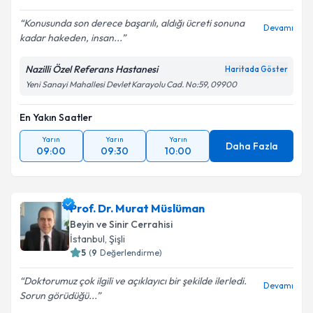
Konusunda son derece başarılı, aldığı ücreti sonuna
Devamı
kadar hakeden, insan...
Nazilli Özel Referans Hastanesi
Haritada Göster
Yeni Sanayi Mahallesi Devlet Karayolu Cad. No:59, 09900
En Yakın Saatler
Yarın
Yarın
Yarın
Daha Fazla
09:00
09:30
10:00
Prof. Dr. Murat Müslüman
Beyin ve Sinir Cerrahisi
İstanbul
,
Şişli
5
(
9
Değerlendirme)
Doktorumuz çok ilgili ve açıklayıcı bir şekilde ilerledi.
Devamı
Sorun görüdüğü...