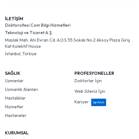
İLETİŞİM
Doktorsitesi Com Bilgi Hizmetleri
Teknoloji ve Ticaret A.Ş.
Maslak Mah. Ahi Evran Cd. A.O.S 55 Sokak No:2 Aksoy Plaza Giriş
Kat Kolektif House
İstanbul, Türkiye
SAĞLIK
PROFESYONELLER
Uzmanlar
Doktorlar İçin
Uzmanlık Alanları
Web Siteniz İçin
Hastalıklar
Kariyer
İşe Alım
Hizmetler
Hastaneler
KURUMSAL