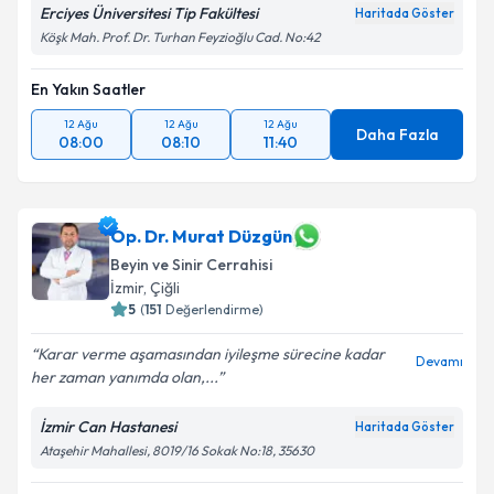
Erciyes Üniversitesi Tip Fakültesi
Haritada Göster
Köşk Mah. Prof. Dr. Turhan Feyzioğlu Cad. No:42
En Yakın Saatler
12 Ağu
12 Ağu
12 Ağu
Daha Fazla
08:00
08:10
11:40
Op. Dr. Murat Düzgün
Beyin ve Sinir Cerrahisi
İzmir
,
Çiğli
5
(
151
Değerlendirme)
Karar verme aşamasından iyileşme sürecine kadar
Devamı
her zaman yanımda olan,...
İzmir Can Hastanesi
Haritada Göster
Ataşehir Mahallesi, 8019/16 Sokak No:18, 35630