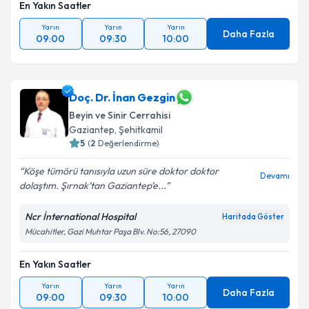
En Yakın Saatler
Yarın
Yarın
Yarın
Daha Fazla
09:00
09:30
10:00
Doç. Dr. İnan Gezgin
Beyin ve Sinir Cerrahisi
Gaziantep
,
Şehitkamil
5
(
2
Değerlendirme)
Köşe tümörü tanısıyla uzun süre doktor doktor
Devamı
dolaştım. Şırnak’tan Gaziantep’e...
Ncr İnternational Hospital
Haritada Göster
Mücahitler, Gazi Muhtar Paşa Blv. No:56, 27090
En Yakın Saatler
Yarın
Yarın
Yarın
Daha Fazla
09:00
09:30
10:00