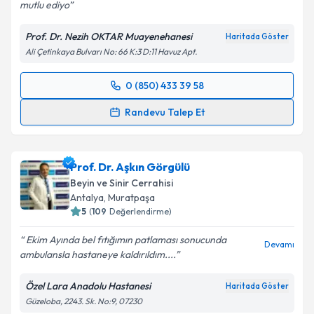
mutlu ediyo
Kişisel verilerimin işlenmesine ilişkin
Aydınlatma
Metni
'ni okudum ve kişisel verilerimin belirtilen
Prof. Dr. Nezih OKTAR Muayenehanesi
Haritada Göster
kapsamda işlenmesini kabul ediyorum.
Ali Çetinkaya Bulvarı No: 66 K:3 D:11 Havuz Apt.
Takvim Talebini Gönder
0 (850) 433 39 58
Randevu Takvimi Talebi
Randevu Talep Et
Prof. Dr. Nezih Oktar
için randevu takvimi talebi
oluşturun. Size bu uzmandan randevu almanız için bir
Prof. Dr. Aşkın Görgülü
takvim hazırlandığında e-posta ile bilgilendireceğiz.
Beyin ve Sinir Cerrahisi
E-posta Adresiniz
Antalya
,
Muratpaşa
5
(
109
Değerlendirme)
Ekim Ayında bel fıtığımın patlaması sonucunda
Devamı
ambulansla hastaneye kaldırıldım....
Kişisel verilerimin işlenmesine ilişkin
Aydınlatma
Metni
'ni okudum ve kişisel verilerimin belirtilen
Özel Lara Anadolu Hastanesi
Haritada Göster
kapsamda işlenmesini kabul ediyorum.
Güzeloba, 2243. Sk. No:9, 07230