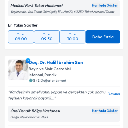
Metni
'ni okudum ve kişisel verilerimin belirtilen
Medical Park Tokat Hastanesi
Haritada Göster
kapsamda işlenmesini kabul ediyorum.
Yeşilırmak, Vali Zekai Gümüşdiş Blv. No:29, 60230 Tokat Merkez/Tokat
En Yakın Saatler
Takvim Talebini Gönder
Yarın
Yarın
Yarın
Daha Fazla
09:00
09:30
10:00
Doç. Dr. Halil İbrahim Sun
Beyin ve Sinir Cerrahisi
İstanbul
,
Pendik
5
(
2
Değerlendirme)
Kardesimin ameliyatını yapan ve gerçekten çok dogru
Devamı
teşisleri koyarak başarili...
Özel Pendik Bölge Hastanesi
Haritada Göster
Doğu, Nevbahar Sk. No:1