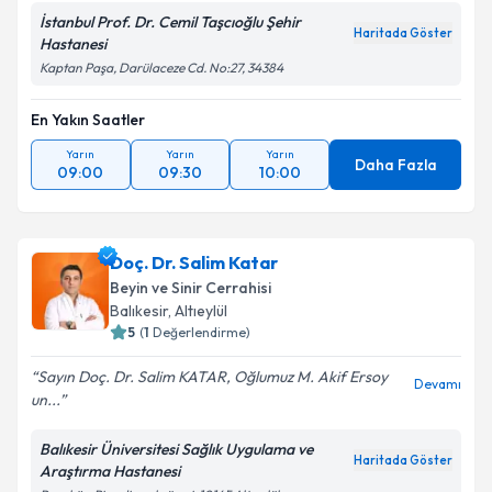
İstanbul Prof. Dr. Cemil Taşcıoğlu Şehir
Haritada Göster
Hastanesi
Kaptan Paşa, Darülaceze Cd. No:27, 34384
En Yakın Saatler
Yarın
Yarın
Yarın
Daha Fazla
09:00
09:30
10:00
Doç. Dr. Salim Katar
Beyin ve Sinir Cerrahisi
Balıkesir
,
Altıeylül
5
(
1
Değerlendirme)
Sayın Doç. Dr. Salim KATAR, Oğlumuz M. Akif Ersoy
Devamı
un...
Balıkesir Üniversitesi Sağlık Uygulama ve
Haritada Göster
Araştırma Hastanesi