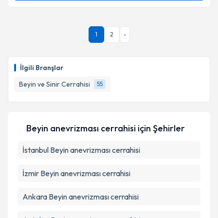
Prof. Dr. Necati Tatarlı
için randevu takvimi talebi
oluşturun. Size bu uzmandan randevu almanız için bir
takvim hazırlandığında e-posta ile bilgilendireceğiz.
1
2
›
E-posta Adresiniz
İlgili Branşlar
Beyin ve Sinir Cerrahisi
55
Kişisel verilerimin işlenmesine ilişkin
Aydınlatma
Metni
'ni okudum ve kişisel verilerimin belirtilen
kapsamda işlenmesini kabul ediyorum.
Beyin anevrizması cerrahisi
için Şehirler
Takvim Talebini Gönder
İstanbul
Beyin anevrizması cerrahisi
İzmir
Beyin anevrizması cerrahisi
Ankara
Beyin anevrizması cerrahisi