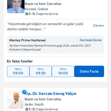
Beyin ve Sinir Cerrahisi
Kocaeli
,
Gebze
5
(
14
Değerlendirme)
Hayatımda gördüğüm en sempatik ve güler yüzlü
Devamı
doktor olabilir herşeyi...
Merkez Prime Hastanesi
Haritada Göster
Yenikent mahallesi Merkez Prime Kavşağı 2424. sokak NO: 25/2
Mutlukent Gebze Kocaeli
En Yakın Saatler
Yarın
Yarın
Yarın
Daha Fazla
09:00
09:30
10:00
Op. Dr. Sercan Savaş Yalçın
Beyin ve Sinir Cerrahisi
Aydın
,
Nazilli
5
(
12
Değerlendirme)