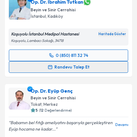
Op. Dr. İbrahim Tutkan
Beyin ve Sinir Cerrahisi
İstanbul
,
Kadıköy
Koşuyolu İstanbul Medipol Hastanesi
Haritada Göster
Koşuyolu, Lambacı Sokağı, 34718
0 (850) 811 32 74
Randevu Takvimi Talebi
Randevu Talep Et
Op. Dr. İbrahim Tutkan
için randevu takvimi talebi
oluşturun. Size bu uzmandan randevu almanız için bir
Op. Dr. Eyüp Genç
takvim hazırlandığında e-posta ile bilgilendireceğiz.
Beyin ve Sinir Cerrahisi
E-posta Adresiniz
Tokat
,
Merkez
5
(
12
Değerlendirme)
Babamın bel fıtığı ameliyatını başarıyla gerçekleştiren
Devamı
Eyüp hocama ne kadar...
Kişisel verilerimin işlenmesine ilişkin
Aydınlatma