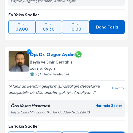
Paşaköy, Bigadiç yolu üzeri, 10145 Altıeylül
En Yakın Saatler
Yarın
Yarın
Yarın
Daha Fazla
09:00
09:30
10:00
Op. Dr. Özgür Aydın
Beyin ve Sinir Cerrahisi
Edirne
,
Keşan
5
(
7
Değerlendirme)
Alanında kendini geliştirmiş,hastalığın detaylarını
Devamı
anlaşılabilir bir dille anlatım çok iyi.. Ameliyat...
Özel Keşan Hastanesi
Haritada Göster
Büyük Cami Mh. Zanaatkarlar Caddesi No:2 22800
En Yakın Saatler