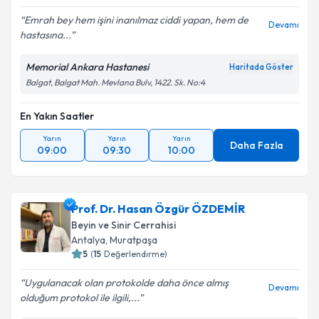
Emrah bey hem işini inanılmaz ciddi yapan, hem de
Devamı
hastasına...
Memorial Ankara Hastanesi
Haritada Göster
Balgat, Balgat Mah. Mevlana Bulv, 1422. Sk. No:4
En Yakın Saatler
Yarın
Yarın
Yarın
Daha Fazla
09:00
09:30
10:00
Prof. Dr. Hasan Özgür ÖZDEMİR
Beyin ve Sinir Cerrahisi
Antalya
,
Muratpaşa
5
(
15
Değerlendirme)
Uygulanacak olan protokolde daha önce almış
Devamı
olduğum protokol ile ilgili,...