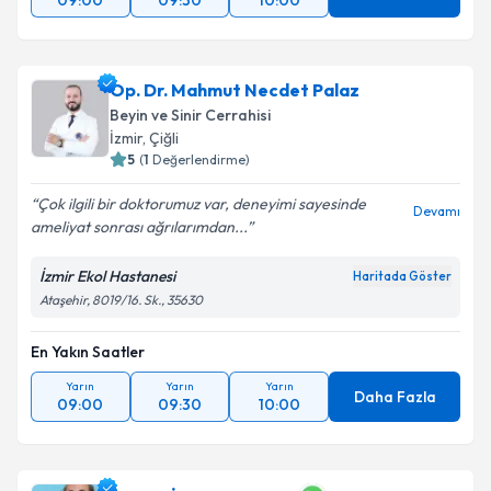
09:00
09:30
10:00
Op. Dr. Mahmut Necdet Palaz
Beyin ve Sinir Cerrahisi
İzmir
,
Çiğli
5
(
1
Değerlendirme)
Çok ilgili bir doktorumuz var, deneyimi sayesinde
Devamı
ameliyat sonrası ağrılarımdan...
İzmir Ekol Hastanesi
Haritada Göster
Ataşehir, 8019/16. Sk., 35630
En Yakın Saatler
Yarın
Yarın
Yarın
Daha Fazla
09:00
09:30
10:00