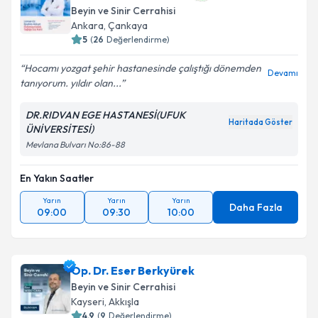
Beyin ve Sinir Cerrahisi
Ankara
,
Çankaya
5
(
26
Değerlendirme)
Hocamı yozgat şehir hastanesinde çalıştığı dönemden
Devamı
tanıyorum. yıldır olan...
DR.RIDVAN EGE HASTANESİ(UFUK
Haritada Göster
ÜNİVERSİTESİ)
Mevlana Bulvarı No:86-88
En Yakın Saatler
Yarın
Yarın
Yarın
Daha Fazla
09:00
09:30
10:00
Op. Dr. Eser Berkyürek
Beyin ve Sinir Cerrahisi
Kayseri
,
Akkışla
4.9
(
9
Değerlendirme)