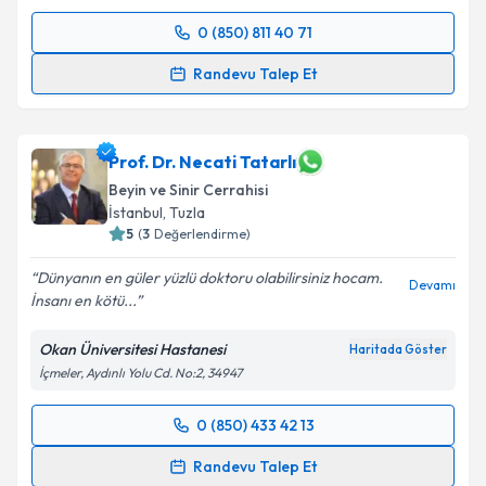
Takvim Talebini Gönder
0 (850) 811 40 71
Randevu Takvimi Talebi
Randevu Talep Et
Prof. Dr. Aşkın Görgülü
için randevu takvimi talebi
oluşturun. Size bu uzmandan randevu almanız için bir
takvim hazırlandığında e-posta ile bilgilendireceğiz.
Prof. Dr. Necati Tatarlı
Beyin ve Sinir Cerrahisi
E-posta Adresiniz
İstanbul
,
Tuzla
5
(
3
Değerlendirme)
Dünyanın en güler yüzlü doktoru olabilirsiniz hocam.
Devamı
İnsanı en kötü...
Kişisel verilerimin işlenmesine ilişkin
Aydınlatma
Metni
'ni okudum ve kişisel verilerimin belirtilen
Okan Üniversitesi Hastanesi
Haritada Göster
kapsamda işlenmesini kabul ediyorum.
İçmeler, Aydınlı Yolu Cd. No:2, 34947
Takvim Talebini Gönder
0 (850) 433 42 13
Randevu Takvimi Talebi
Randevu Talep Et