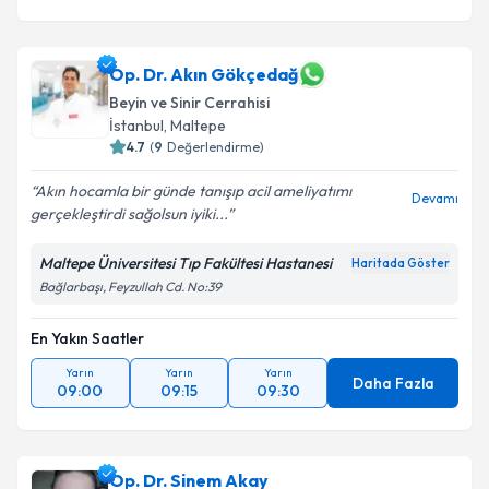
Op. Dr. Akın Gökçedağ
Beyin ve Sinir Cerrahisi
İstanbul
,
Maltepe
4.7
(
9
Değerlendirme)
Akın hocamla bir günde tanışıp acil ameliyatımı
Devamı
gerçekleştirdi sağolsun iyiki...
Maltepe Üniversitesi Tıp Fakültesi Hastanesi
Haritada Göster
Bağlarbaşı, Feyzullah Cd. No:39
En Yakın Saatler
Yarın
Yarın
Yarın
Daha Fazla
09:00
09:15
09:30
Op. Dr. Sinem Akay