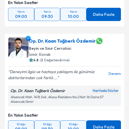
En Yakın Saatler
Yarın
Yarın
Yarın
Daha Fazla
09:00
09:30
10:00
Op. Dr. Kaan Tuğberk Özdemir
Beyin ve Sinir Cerrahisi
İzmir
,
Konak
4.8
(
2
Değerlendirme)
Deneyimi ilgisi ve hastaya yaklaşımı ile günümüz
Devamı
doktorlarindan cok farkli....
Op. Dr. Kaan Tuğberk Özdemir
Haritada Göster
Alsancak Mah. 1476 Sok. Aksoy Rezidans No:2 Kat :16 Daire:57
Alsancak/İzmir
En Yakın Saatler
10 Ağu
10 Ağu
10 Ağu
Daha Fazla