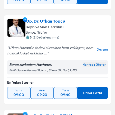
09:00
09:30
10:00
Op. Dr. Utkan Topçu
Beyin ve Sinir Cerrahisi
Bursa
,
Nilüfer
5
(
2
Değerlendirme)
Utkan Hocam'ın tedavi süresince hem yaklaşımı, hem
Devamı
hastalıkla ilgili noktaları...
Bursa Acıbadem Hastanesi
Haritada Göster
Fatih Sultan Mehmet Bulvarı, Sümer Sk. No:1, 16110
En Yakın Saatler
Yarın
Yarın
Yarın
Daha Fazla
09:00
09:20
09:40