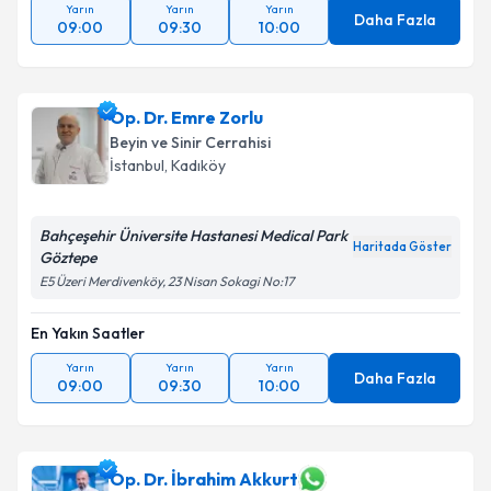
Yarın
Yarın
Yarın
Daha Fazla
09:00
09:30
10:00
Op. Dr. Emre Zorlu
Beyin ve Sinir Cerrahisi
İstanbul
,
Kadıköy
Bahçeşehir Üniversite Hastanesi Medical Park
Haritada Göster
Göztepe
E5 Üzeri Merdivenköy, 23 Nisan Sokagi No:17
En Yakın Saatler
Yarın
Yarın
Yarın
Daha Fazla
09:00
09:30
10:00
Op. Dr. İbrahim Akkurt