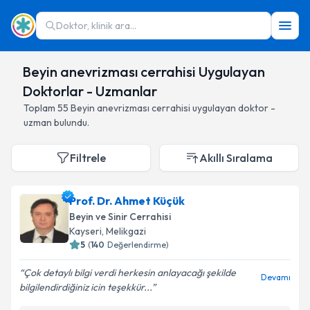
Doktor, klinik ara...
Beyin anevrizması cerrahisi Uygulayan
Doktorlar - Uzmanlar
Toplam
55
Beyin anevrizması cerrahisi
uygulayan doktor -
uzman bulundu.
Filtrele
Akıllı Sıralama
Prof. Dr. Ahmet Küçük
Beyin ve Sinir Cerrahisi
Kayseri
,
Melikgazi
5
(
140
Değerlendirme)
Çok detaylı bilgi verdi herkesin anlayacağı şekilde
Devamı
bilgilendirdiğiniz icin teşekkür...