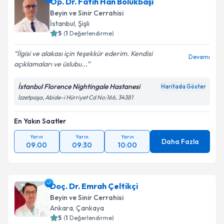
Op. Dr. Fatih Han Bölükbaşı
Beyin ve Sinir Cerrahisi
İstanbul
,
Şişli
5
(
1
Değerlendirme)
İlgisi ve alakası için teşekkür ederim. Kendisi
Devamı
açıklamaları ve üslubu...
İstanbul Florence Nightingale Hastanesi
Haritada Göster
İzzetpaşa, Abide-i Hürriyet Cd No:166, 34381
En Yakın Saatler
Yarın
Yarın
Yarın
Daha Fazla
09:00
09:30
10:00
Doç. Dr. Emrah Çeltikçi
Beyin ve Sinir Cerrahisi
Ankara
,
Çankaya
5
(
1
Değerlendirme)