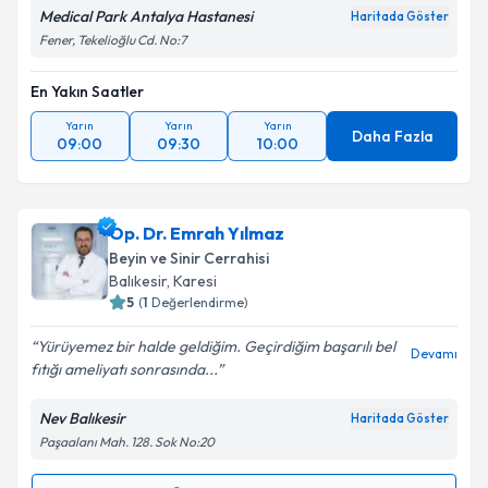
Medical Park Antalya Hastanesi
Haritada Göster
Fener, Tekelioğlu Cd. No:7
En Yakın Saatler
Yarın
Yarın
Yarın
Daha Fazla
09:00
09:30
10:00
Op. Dr. Emrah Yılmaz
Beyin ve Sinir Cerrahisi
Balıkesir
,
Karesi
5
(
1
Değerlendirme)
Yürüyemez bir halde geldiğim. Geçirdiğim başarılı bel
Devamı
fıtığı ameliyatı sonrasında...
Nev Balıkesir
Haritada Göster
Paşaalanı Mah. 128. Sok No:20