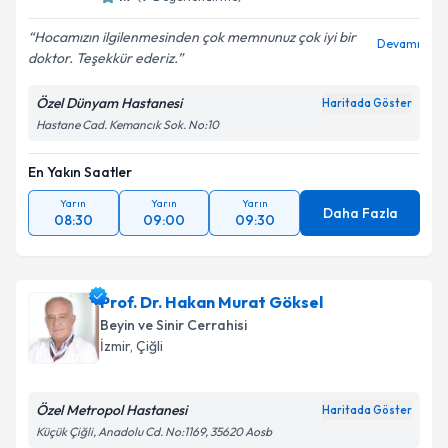
Hocamızın ilgilenmesinden çok memnunuz çok iyi bir
Devamı
doktor. Teşekkür ederiz.
Özel Dünyam Hastanesi
Haritada Göster
Hastane Cad. Kemancık Sok. No:10
En Yakın Saatler
Yarın
Yarın
Yarın
Daha Fazla
08:30
09:00
09:30
Prof. Dr. Hakan Murat Göksel
Beyin ve Sinir Cerrahisi
İzmir
,
Çiğli
Özel Metropol Hastanesi
Haritada Göster
Küçük Çiğli, Anadolu Cd. No:1169, 35620 Aosb