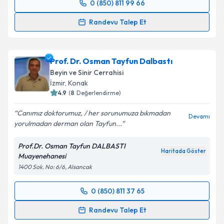
0 (850) 811 99 66
Randevu Takvimi Talebi
Randevu Talep Et
Op. Dr. Emrah Yılmaz
için randevu takvimi talebi
oluşturun. Size bu uzmandan randevu almanız için bir
Prof. Dr. Osman Tayfun Dalbastı
takvim hazırlandığında e-posta ile bilgilendireceğiz.
Beyin ve Sinir Cerrahisi
E-posta Adresiniz
İzmir
,
Konak
4.9
(
8
Değerlendirme)
Canımız doktorumuz, / her sorunumuza bıkmadan
Devamı
yorulmadan derman olan Tayfun...
Kişisel verilerimin işlenmesine ilişkin
Aydınlatma
Metni
'ni okudum ve kişisel verilerimin belirtilen
Prof.Dr. Osman Tayfun DALBASTI
kapsamda işlenmesini kabul ediyorum.
Haritada Göster
Muayenehanesi
1400 Sok. No: 6/6, Alsancak
Takvim Talebini Gönder
0 (850) 811 37 65
Randevu Takvimi Talebi
Randevu Talep Et