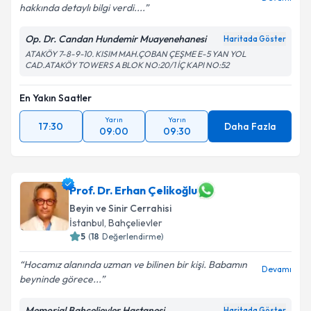
hakkında detaylı bilgi verdi....
Op. Dr. Candan Hundemir Muayenehanesi
Haritada Göster
ATAKÖY 7-8-9-10. KISIM MAH.ÇOBAN ÇEŞME E-5 YAN YOL
CAD.ATAKÖY TOWERS A BLOK NO:20/1 İÇ KAPI NO:52
En Yakın Saatler
Yarın
Yarın
17:30
Daha Fazla
09:00
09:30
Prof. Dr. Erhan Çelikoğlu
Beyin ve Sinir Cerrahisi
İstanbul
, Bahçelievler
5
(
18
Değerlendirme)
Hocamız alanında uzman ve bilinen bir kişi. Babamın
Devamı
beyninde görece...
Memorial Bahçelievler Hastanesi
Haritada Göster