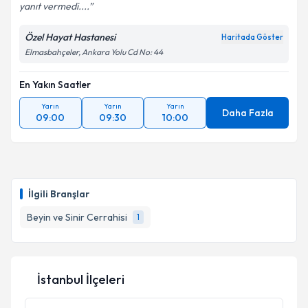
yanıt vermedi....
Özel Hayat Hastanesi
Haritada Göster
Elmasbahçeler, Ankara Yolu Cd No: 44
En Yakın Saatler
Yarın
Yarın
Yarın
Daha Fazla
09:00
09:30
10:00
İlgili Branşlar
Beyin ve Sinir Cerrahisi
1
İstanbul İlçeleri