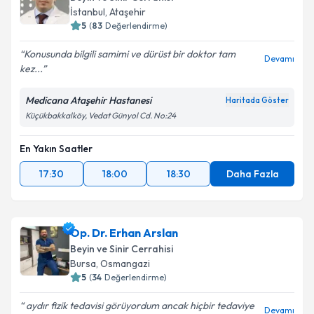
İstanbul
, Ataşehir
5
(
83
Değerlendirme)
Konusunda bilgili samimi ve dürüst bir doktor tam
Devamı
kez...
Medicana Ataşehir Hastanesi
Haritada Göster
Küçükbakkalköy, Vedat Günyol Cd. No:24
En Yakın Saatler
17:30
18:00
18:30
Daha Fazla
Op. Dr. Erhan Arslan
Beyin ve Sinir Cerrahisi
Bursa
, Osmangazi
5
(
34
Değerlendirme)
aydır fizik tedavisi görüyordum ancak hiçbir tedaviye
Devamı