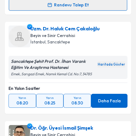
Randevu Talep Et
Randevu Takvimi Talebi
Takvim Talebini Gönder
Op. Dr. Halil Olgün Peker
için randevu takvimi talebi
Uzm. Dr. Haluk Cem Çakaloğlu
oluşturun. Size bu uzmandan randevu almanız için bir
Beyin ve Sinir Cerrahisi
takvim hazırlandığında e-posta ile bilgilendireceğiz.
İstanbul
, Sancaktepe
E-posta Adresiniz
Sancaktepe Şehit Prof. Dr. İlhan Varank
Haritada Göster
Eğitim Ve Araştırma Hastanesi
Emek, Sarıgazi Emek, Namık Kemal Cd. No:7, 34785
Kişisel verilerimin işlenmesine ilişkin
Aydınlatma
En Yakın Saatler
Metni
'ni okudum ve kişisel verilerimin belirtilen
kapsamda işlenmesini kabul ediyorum.
Yarın
Yarın
Yarın
Daha Fazla
08:20
08:25
08:30
Takvim Talebini Gönder
Dr. Öğr. Üyesi İsmail Şimşek
Beyin ve Sinir Cerrahisi