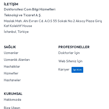
İLETİŞİM
Doktorsitesi Com Bilgi Hizmetleri
Teknoloji ve Ticaret A.Ş.
Maslak Mah. Ahi Evran Cd. A.O.S 55 Sokak No:2 Aksoy Plaza Giriş
Kat Kolektif House
İstanbul, Türkiye
SAĞLIK
PROFESYONELLER
Uzmanlar
Doktorlar İçin
Uzmanlık Alanları
Web Siteniz İçin
Hastalıklar
Kariyer
İşe Alım
Hizmetler
Hastaneler
KURUMSAL
Hakkımızda
Bize Ulaşın