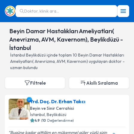
Doktor, klinik ara...
Beyin Damar Hastalıkları Ameliyatları(
Anevrizma, AVM, Kavernom), Beylikdüzü -
İstanbul
İstanbul
Beylikdüzü
içinde toplam
10
Beyin Damar Hastalıkları
Ameliyatları( Anevrizma, AVM, Kavernom)
uygulayan doktor -
uzman bulundu
Filtrele
Akıllı Sıralama
Yrd. Doç. Dr. Erhan Takcı
Beyin ve Sinir Cerrahisi
İstanbul
, Beylikdüzü
4.9
(
10
Değerlendirme)
Bugüne kadar gittiğim en mükemmel güler yüzlü sizin