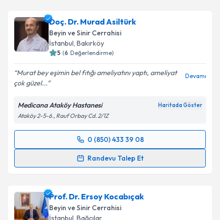
Op. Dr. İbrahim Tutkan
için randevu takvimi talebi
oluşturun. Size bu uzmandan randevu almanız için bir
Doç. Dr. Murad Asiltürk
takvim hazırlandığında e-posta ile bilgilendireceğiz.
Beyin ve Sinir Cerrahisi
E-posta Adresiniz
İstanbul
, Bakırköy
5
(
6
Değerlendirme)
Murat bey eşimin bel fıtığı ameliyatını yaptı, ameliyat
Devamı
çok güzel...
Kişisel verilerimin işlenmesine ilişkin
Aydınlatma
Metni
'ni okudum ve kişisel verilerimin belirtilen
Medicana Ataköy Hastanesi
Haritada Göster
kapsamda işlenmesini kabul ediyorum.
Ataköy 2-5-6., Rauf Orbay Cd. 2/1Z
Takvim Talebini Gönder
0 (850) 433 39 08
Randevu Takvimi Talebi
Randevu Talep Et
Doç. Dr. Murad Asiltürk
için randevu takvimi talebi
oluşturun. Size bu uzmandan randevu almanız için bir
Prof. Dr. Ersoy Kocabıçak
takvim hazırlandığında e-posta ile bilgilendireceğiz.
Beyin ve Sinir Cerrahisi
E-posta Adresiniz
İstanbul
, Bağcılar