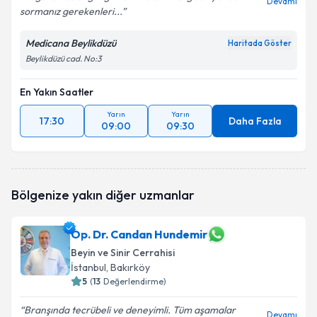
Devamı
sormanız gerekenleri...
Medicana Beylikdüzü
Haritada Göster
Beylikdüzü cad. No:3
En Yakın Saatler
Yarın
Yarın
17:30
Daha Fazla
09:00
09:30
Bölgenize yakın diğer uzmanlar
Op. Dr. Candan Hundemir
Beyin ve Sinir Cerrahisi
İstanbul
, Bakırköy
5
(
13
Değerlendirme)
Branşında tecrübeli ve deneyimli. Tüm aşamalar
Devamı