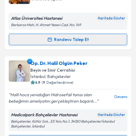
Atlas Üniversitesi Hastanesi
Haritada Göster
Barbaros Mah, H. Ahmet Yesevi Cad, No: 149
Kişisel verilerimin işlenmesine ilişkin
Aydınlatma
Metni
'ni okudum ve kişisel verilerimin belirtilen
Randevu Talep Et
kapsamda işlenmesini kabul ediyorum.
Randevu Takvimi Talebi
Takvim Talebini Gönder
Prof. Dr. Ersoy Kocabıçak
için randevu takvimi
Op. Dr. Halil Olgün Peker
talebi oluşturun. Size bu uzmandan randevu almanız
Beyin ve Sinir Cerrahisi
için bir takvim hazırlandığında e-posta ile
İstanbul
, Bahçelievler
bilgilendireceğiz.
4.9
(
9
Değerlendirme)
E-posta Adresiniz
Halil hoca yenidoğan Hidrosefali tanısı olan
Devamı
bebeğimin ameliyatını gerçekleştiren başarılı...
Medicalpark Bahçelievler Hastanesi
Haritada Göster
Bahçelievler, Kültür Sok., E5 Yolu No:1, 34180 Bahçelievler/İstanbul
Kişisel verilerimin işlenmesine ilişkin
Aydınlatma
Bahçelievler, İstanbul
Metni
'ni okudum ve kişisel verilerimin belirtilen
kapsamda işlenmesini kabul ediyorum.