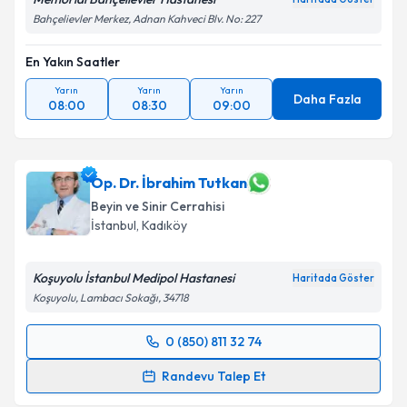
Bahçelievler Merkez, Adnan Kahveci Blv. No: 227
En Yakın Saatler
Yarın
Yarın
Yarın
Daha Fazla
08:00
08:30
09:00
Op. Dr. İbrahim Tutkan
Beyin ve Sinir Cerrahisi
İstanbul
, Kadıköy
Koşuyolu İstanbul Medipol Hastanesi
Haritada Göster
Koşuyolu, Lambacı Sokağı, 34718
0 (850) 811 32 74
Randevu Takvimi Talebi
Randevu Talep Et