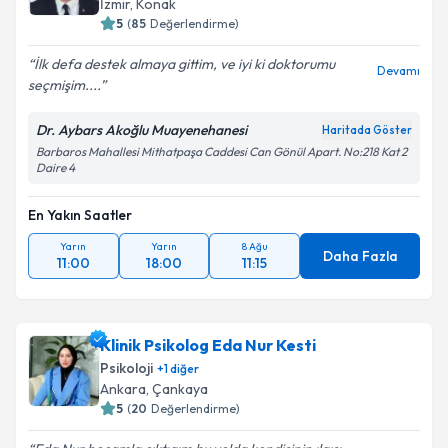
İzmir
,
Konak
5
(
85
Değerlendirme)
İlk defa destek almaya gittim, ve iyi ki doktorumu
Devamı
seçmişim....
Dr. Aybars Akoğlu Muayenehanesi
Haritada Göster
Barbaros Mahallesi Mithatpaşa Caddesi Can Gönül Apart. No:218 Kat 2
Daire 4
En Yakın Saatler
Yarın
Yarın
8 Ağu
Daha Fazla
11:00
18:00
11:15
Klinik Psikolog Eda Nur Kesti
Psikoloji
+
1
diğer
Ankara
,
Çankaya
5
(
20
Değerlendirme)