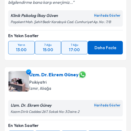
bilgilendirme bana karşı enerjimiz...
Klinik Psikolog İlkay Güven
Haritada Göster
Paşakent Mah. Şehit Bedir Karabıyık Cad. Cumhuriyet Ap. No : 7/B
En Yakın Saatler
Yarın
7 Ağu
7 Ağu
Daha Fazla
13:00
15:00
17:00
Uzm. Dr. Ekrem Güney
Psikiyatri
İzmir
,
Aliağa
Uzm. Dr. Ekrem Güney
Haritada Göster
Kazım Dirik Caddesi 267. Sokak No: 3 Daire: 2
En Yakın Saatler