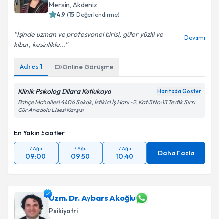
Mersin
,
Akdeniz
4.9
(
15
Değerlendirme)
İşinde uzman ve profesyonel birisi, güler yüzlü ve
Devamı
kibar, kesinlikle...
Adres
1
Online Görüşme
Klinik Psikolog Dilara Kutlukaya
Haritada Göster
Bahçe Mahallesi 4606 Sokak, İstiklal İş Hanı -2. Kat:5 No:13 Tevfik Sırrı
Gür Anadolu Lisesi Karşısı
En Yakın Saatler
7 Ağu
7 Ağu
7 Ağu
Daha Fazla
09:00
09:50
10:40
Uzm. Dr. Aybars Akoğlu
Psikiyatri