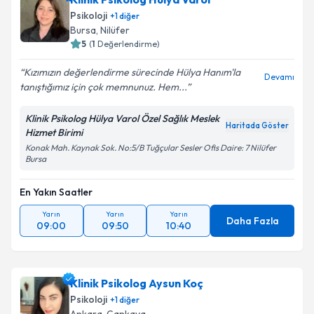
Psikoloji
+
1
diğer
Bursa
,
Nilüfer
5
(
1
Değerlendirme)
Kızımızın değerlendirme sürecinde Hülya Hanım'la
Devamı
tanıştığımız için çok memnunuz. Hem...
Klinik Psikolog Hülya Varol Özel Sağlık Meslek
Haritada Göster
Hizmet Birimi
Konak Mah. Kaynak Sok. No:5/B Tuğçular Sesler Ofis Daire: 7 Nilüfer
Bursa
En Yakın Saatler
Yarın
Yarın
Yarın
Daha Fazla
09:00
09:50
10:40
Klinik Psikolog Aysun Koç
Psikoloji
+
1
diğer