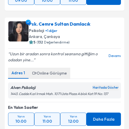
09:00
10:00
11:00
Psk. Cemre Sultan Damlacık
Psikoloji
+
1
diğer
Ankara
,
Çankaya
5
(
132
Değerlendirme)
Uzun bir aradan sonra kontrol seansına gittiğim o
Devamı
odadan yine...
Adres
1
Online Görüşme
Alven Psikoloji
Haritada Göster
1443. Cadde Kızıl Irmak Mah. 1071 Usta Plaza A blok Kat:19 No: 137
En Yakın Saatler
Yarın
Yarın
Yarın
Daha Fazla
10:00
11:00
12:00