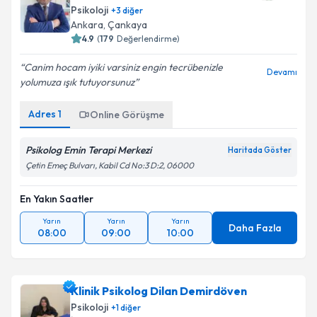
Psikoloji
+
3
diğer
Ankara
,
Çankaya
4.9
(
179
Değerlendirme)
Canim hocam iyiki varsiniz engin tecrübenizle
Devamı
yolumuza ışık tutuyorsunuz
Adres
1
Online Görüşme
Psikolog Emin Terapi Merkezi
Haritada Göster
Çetin Emeç Bulvarı, Kabil Cd No:3 D:2, 06000
En Yakın Saatler
Yarın
Yarın
Yarın
Daha Fazla
08:00
09:00
10:00
Klinik Psikolog Dilan Demirdöven
Psikoloji
+
1
diğer