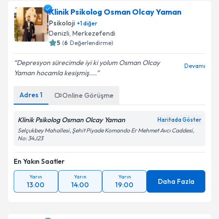
Klinik Psikolog Osman Olcay Yaman
Psikoloji
+
1
diğer
Denizli
,
Merkezefendi
5
(
6
Değerlendirme)
Depresyon sürecimde iyi ki yolum Osman Olcay
Devamı
Yaman hocamla kesişmiş....
Adres
1
Online Görüşme
Klinik Psikolog Osman Olcay Yaman
Haritada Göster
Selçukbey Mahallesi, Şehit Piyade Komando Er Mehmet Avcı Caddesi,
No: 34J23
En Yakın Saatler
Yarın
Yarın
Yarın
Daha Fazla
13:00
14:00
19:00