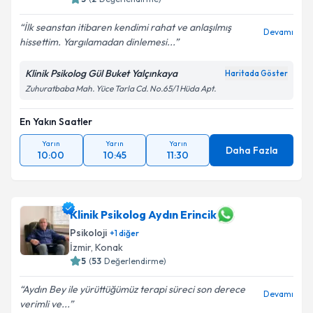
İlk seanstan itibaren kendimi rahat ve anlaşılmış
Devamı
hissettim. Yargılamadan dinlemesi...
Klinik Psikolog Gül Buket Yalçınkaya
Haritada Göster
Zuhuratbaba Mah. Yüce Tarla Cd. No.65/1 Hüda Apt.
En Yakın Saatler
Yarın
Yarın
Yarın
Daha Fazla
10:00
10:45
11:30
Klinik Psikolog Aydın Erincik
Psikoloji
+
1
diğer
İzmir
,
Konak
5
(
53
Değerlendirme)
Aydın Bey ile yürüttüğümüz terapi süreci son derece
Devamı
verimli ve...