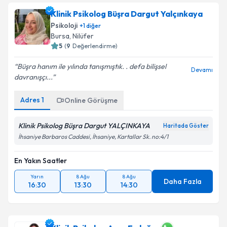
Klinik Psikolog Büşra Dargut Yalçınkaya
Psikoloji
+
1
diğer
Bursa
,
Nilüfer
5
(
9
Değerlendirme)
Büşra hanım ile yılında tanışmıştık. . defa bilişsel
Devamı
davranışçı...
Adres
1
Online Görüşme
Klinik Psikolog Büşra Dargut YALÇINKAYA
Haritada Göster
İhsaniye Barbaros Caddesi, İhsaniye, Kartallar Sk. no:4/1
En Yakın Saatler
Yarın
8 Ağu
8 Ağu
Daha Fazla
16:30
13:30
14:30