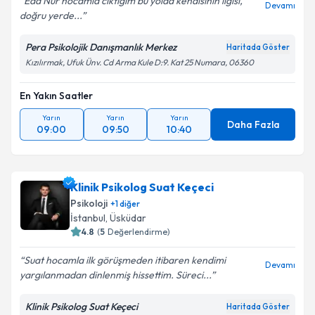
Eda Nur hocamla cıktıgım bu yolda kendisinin ılgısı,
Devamı
doğru yerde...
Pera Psikolojik Danışmanlık Merkez
Haritada Göster
Kızılırmak, Ufuk Ünv. Cd Arma Kule D:9. Kat 25 Numara, 06360
En Yakın Saatler
Yarın
Yarın
Yarın
Daha Fazla
09:00
09:50
10:40
Klinik Psikolog Suat Keçeci
Psikoloji
+
1
diğer
İstanbul
,
Üsküdar
4.8
(
5
Değerlendirme)
Suat hocamla ilk görüşmeden itibaren kendimi
Devamı
yargılanmadan dinlenmiş hissettim. Süreci...
Klinik Psikolog Suat Keçeci
Haritada Göster