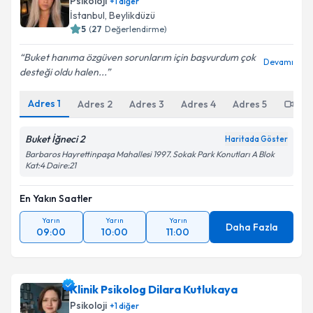
Psikoloji
+
1
diğer
İstanbul
,
Beylikdüzü
5
(
27
Değerlendirme)
Buket hanıma özgüven sorunlarım için başvurdum çok
Devamı
desteği oldu halen...
Adres
1
Adres
2
Adres
3
Adres
4
Adres
5
Onl
Buket İğneci 2
Haritada Göster
Barbaros Hayrettinpaşa Mahallesi 1997. Sokak Park Konutları A Blok
Kat:4 Daire:21
En Yakın Saatler
Yarın
Yarın
Yarın
Daha Fazla
09:00
10:00
11:00
Klinik Psikolog Dilara Kutlukaya
Psikoloji
+
1
diğer