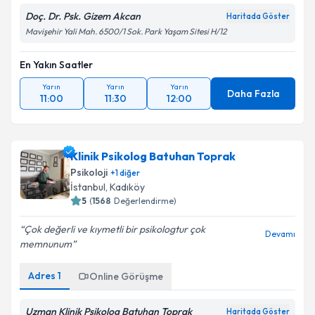
Doç. Dr. Psk. Gizem Akcan
Haritada Göster
Mavişehir Yali Mah. 6500/1 Sok. Park Yaşam Sitesi H/12
En Yakın Saatler
Yarın
Yarın
Yarın
Daha Fazla
11:00
11:30
12:00
Klinik Psikolog Batuhan Toprak
Psikoloji
+
1
diğer
İstanbul
,
Kadıköy
5
(
1568
Değerlendirme)
Çok değerli ve kıymetli bir psikologtur çok
Devamı
memnunum
Adres
1
Online Görüşme
Uzman Klinik Psikolog Batuhan Toprak
Haritada Göster