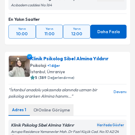
Acıbadem caddesi No:164
En Yakın Saatler
Yarın
Yarın
Yarın
Daha Fazla
10:00
11:00
12:00
Klinik Psikolog Sibel Almina Yıldırır
Psikoloji
+
1
diğer
İstanbul
,
Ümraniye
5
(
389
Değerlendirme)
İstanbul anadolu yakasında alanında uzman bir
Devamı
psikolog ararken Almina hanımı...
Adres
1
Online Görüşme
Klinik Psikolog Sibel Almina Yıldırır
Haritada Göster
Avrupa Residence Yamanevler Mah. Dr Fazıl Küçük Cad. No:10 A2/24