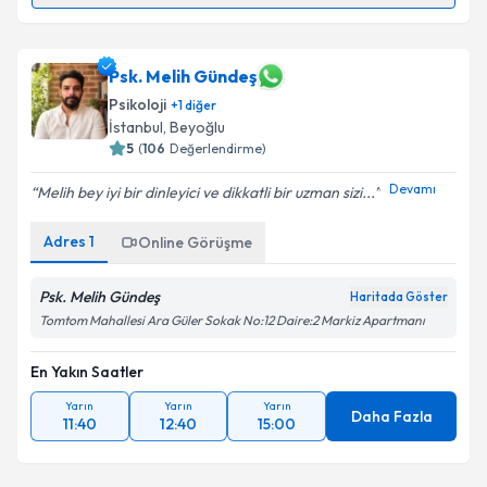
Klinik Psikolog Atila Tunçel
için randevu takvimi
talebi oluşturun. Size bu uzmandan randevu almanız
için bir takvim hazırlandığında e-posta ile
Psk. Melih Gündeş
bilgilendireceğiz.
Psikoloji
+
1
diğer
İstanbul
,
Beyoğlu
E-posta Adresiniz
5
(
106
Değerlendirme)
Devamı
Melih bey iyi bir dinleyici ve dikkatli bir uzman sizi...
Adres
1
Online Görüşme
Kişisel verilerimin işlenmesine ilişkin
Aydınlatma
Metni
'ni okudum ve kişisel verilerimin belirtilen
kapsamda işlenmesini kabul ediyorum.
Psk. Melih Gündeş
Haritada Göster
Tomtom Mahallesi Ara Güler Sokak No:12 Daire:2 Markiz Apartmanı
Takvim Talebini Gönder
En Yakın Saatler
Yarın
Yarın
Yarın
Daha Fazla
11:40
12:40
15:00