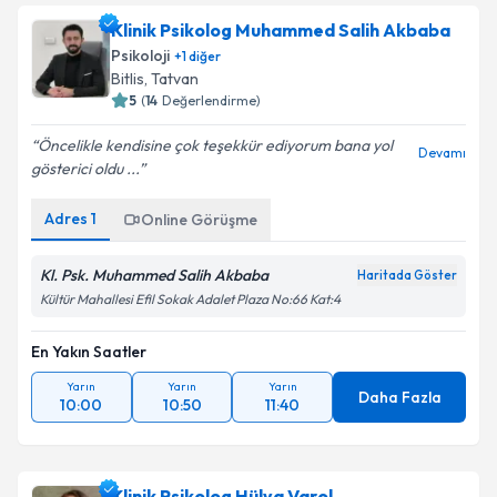
Klinik Psikolog Muhammed Salih Akbaba
Psikoloji
+
1
diğer
Bitlis
,
Tatvan
5
(
14
Değerlendirme)
Öncelikle kendisine çok teşekkür ediyorum bana yol
Devamı
gösterici oldu ...
Adres
1
Online Görüşme
Kl. Psk. Muhammed Salih Akbaba
Haritada Göster
Kültür Mahallesi Efil Sokak Adalet Plaza No:66 Kat:4
En Yakın Saatler
Yarın
Yarın
Yarın
Daha Fazla
10:00
10:50
11:40
Klinik Psikolog Hülya Varol