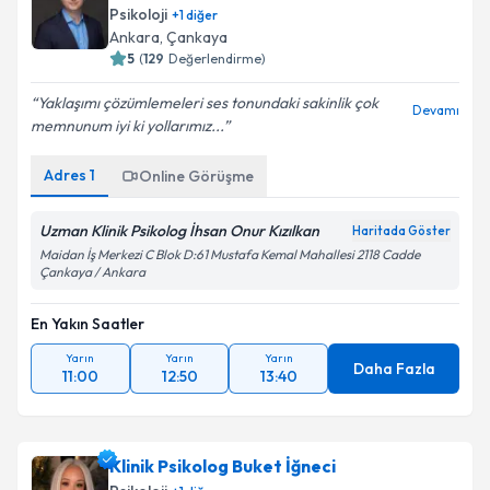
Psikoloji
+
1
diğer
Ankara
,
Çankaya
5
(
129
Değerlendirme)
Yaklaşımı çözümlemeleri ses tonundaki sakinlik çok
Devamı
memnunum iyi ki yollarımız...
Adres
1
Online Görüşme
Uzman Klinik Psikolog İhsan Onur Kızılkan
Haritada Göster
Maidan İş Merkezi C Blok D:61 Mustafa Kemal Mahallesi 2118 Cadde
Çankaya / Ankara
En Yakın Saatler
Yarın
Yarın
Yarın
Daha Fazla
11:00
12:50
13:40
Klinik Psikolog Buket İğneci