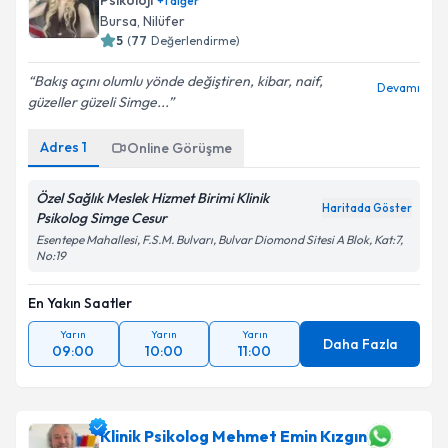
Psikoloji
+
1
diğer
Bursa
,
Nilüfer
5
(
77
Değerlendirme)
Bakış açını olumlu yönde değiştiren, kibar, naif,
Devamı
güzeller güzeli Simge...
Adres
1
Online Görüşme
Özel Sağlık Meslek Hizmet Birimi Klinik
Haritada Göster
Psikolog Simge Cesur
Esentepe Mahallesi, F.S.M. Bulvarı, Bulvar Diomond Sitesi A Blok, Kat:7,
No:19
En Yakın Saatler
Yarın
Yarın
Yarın
Daha Fazla
09:00
10:00
11:00
Klinik Psikolog Mehmet Emin Kızgın