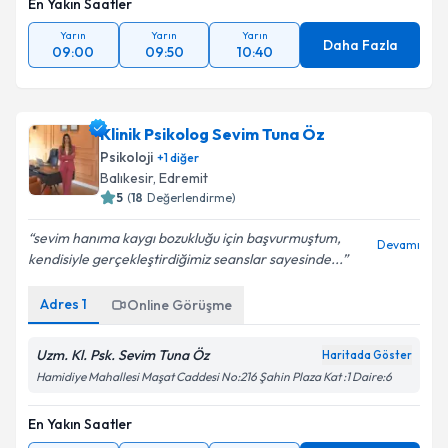
En Yakın Saatler
Yarın
Yarın
Yarın
Daha Fazla
09:00
09:50
10:40
Klinik Psikolog Sevim Tuna Öz
Psikoloji
+
1
diğer
Balıkesir
,
Edremit
5
(
18
Değerlendirme)
sevim hanıma kaygı bozukluğu için başvurmuştum,
Devamı
kendisiyle gerçekleştirdiğimiz seanslar sayesinde...
Adres
1
Online Görüşme
Uzm. Kl. Psk. Sevim Tuna Öz
Haritada Göster
Hamidiye Mahallesi Maşat Caddesi No:216 Şahin Plaza Kat :1 Daire:6
En Yakın Saatler