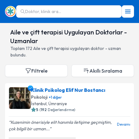
Doktor, klinik ara...
Aile ve çift terapisi Uygulayan Doktorlar -
Uzmanlar
Toplam
172
Aile ve çift terapisi
uygulayan doktor - uzman
bulundu.
Filtrele
Akıllı Sıralama
Klinik Psikolog Elif Nur Bostancı
Psikoloji
+
1
diğer
İstanbul
,
Ümraniye
5
(
192
Değerlendirme)
Kuzenimin önerisiyle elit hanımla iletişime geçmiştim,
Devamı
çok bilgili bir uzman...