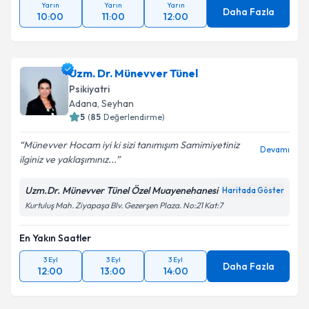
Yarın
Yarın
Yarın
Daha Fazla
10:00
11:00
12:00
Uzm. Dr. Münevver Tünel
Psikiyatri
Adana
,
Seyhan
5
(
85
Değerlendirme)
Münevver Hocam iyi ki sizi tanımışım Samimiyetiniz
Devamı
ilginiz ve yaklaşımınız...
Uzm.Dr. Münevver Tünel Özel Muayenehanesi
Haritada Göster
Kurtuluş Mah. Ziyapaşa Blv. Gezerşen Plaza. No:21 Kat:7
En Yakın Saatler
3 Eyl
3 Eyl
3 Eyl
Daha Fazla
12:00
13:00
14:00