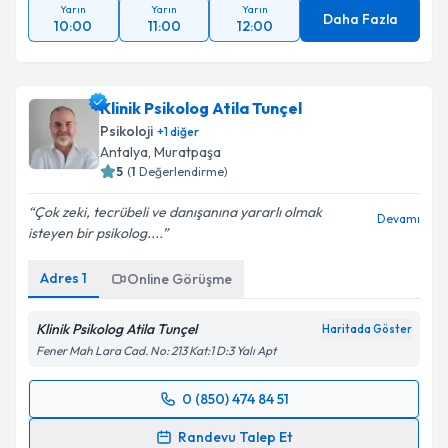
Yarın
Yarın
Yarın
Daha Fazla
10:00
11:00
12:00
Klinik Psikolog Atila Tunçel
Psikoloji
+
1
diğer
Antalya
,
Muratpaşa
5
(
1
Değerlendirme)
Çok zeki, tecrübeli ve danışanına yararlı olmak
Devamı
isteyen bir psikolog....
Adres
1
Online Görüşme
Klinik Psikolog Atila Tunçel
Haritada Göster
Fener Mah Lara Cad. No: 213 Kat:1 D:3 Yalı Apt
0 (850) 474 84 51
Randevu Takvimi Talebi
Randevu Talep Et