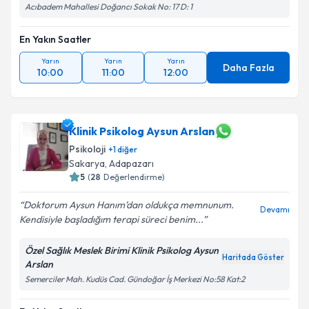
Acıbadem Mahallesi Doğancı Sokak No: 17 D: 1
En Yakın Saatler
Yarın
Yarın
Yarın
Daha Fazla
10:00
11:00
12:00
Klinik Psikolog Aysun Arslan
Psikoloji
+
1
diğer
Sakarya
,
Adapazarı
5
(
28
Değerlendirme)
Doktorum Aysun Hanım’dan oldukça memnunum.
Devamı
Kendisiyle başladığım terapi süreci benim...
Özel Sağlık Meslek Birimi Klinik Psikolog Aysun
Haritada Göster
Arslan
Semerciler Mah. Kudüs Cad. Gündoğar İş Merkezi No:58 Kat:2