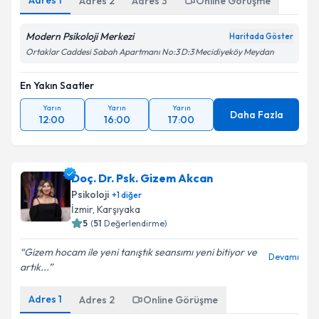
Adres
1
Adres
2
Adres
3
Online Görüşme
Modern Psikoloji Merkezi
Haritada Göster
Ortaklar Caddesi Sabah Apartmanı No:3 D:3 Mecidiyeköy Meydan
En Yakın Saatler
Yarın
Yarın
Yarın
Daha Fazla
12:00
16:00
17:00
Doç. Dr. Psk. Gizem Akcan
Psikoloji
+
1
diğer
İzmir
,
Karşıyaka
5
(
51
Değerlendirme)
Gizem hocam ile yeni tanıştık seansımı yeni bitiyor ve
Devamı
artık...
Adres
1
Adres
2
Online Görüşme