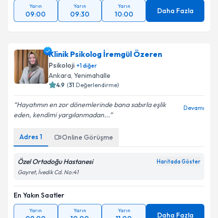
Yarın
Yarın
Yarın
Daha Fazla
09:00
09:30
10:00
Klinik Psikolog İremgül Özeren
Psikoloji
+
1
diğer
Ankara
,
Yenimahalle
4.9
(
31
Değerlendirme)
Hayatımın en zor dönemlerinde bana sabırla eşlik
Devamı
eden, kendimi yargılanmadan...
Adres
1
Online Görüşme
Özel Ortadoğu Hastanesi
Haritada Göster
Gayret, İvedik Cd. No:41
En Yakın Saatler
Yarın
Yarın
Yarın
Daha Fazla