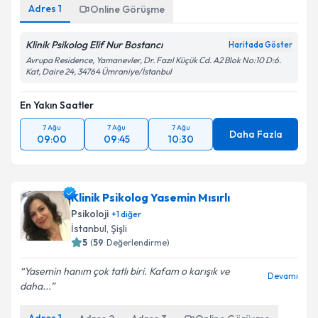
Adres
1
Online Görüşme
Klinik Psikolog Elif Nur Bostancı
Haritada Göster
Avrupa Residence, Yamanevler, Dr. Fazıl Küçük Cd. A2 Blok No:10 D:6.
Kat, Daire 24, 34764 Ümraniye/İstanbul
En Yakın Saatler
7 Ağu
7 Ağu
7 Ağu
Daha Fazla
09:00
09:45
10:30
Klinik Psikolog Yasemin Mısırlı
Psikoloji
+
1
diğer
İstanbul
,
Şişli
5
(
59
Değerlendirme)
Yasemin hanım çok tatlı biri. Kafam o karışık ve
Devamı
daha...