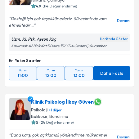
Ankara
,
Çankaya
4.9
(
114
Değerlendirme)
Desteği için çok teşekkür ederiz. Sürecimiz devam
Devamı
etmektedir…
Uzm. Kl. Psk. Aysun Koç
Haritada Göster
Kızılırmak A2 Blok Kat:5 Daire:152 YDA Center Çukurambar
En Yakın Saatler
Yarın
Yarın
Yarın
Daha Fazla
11:00
12:00
13:00
Klinik Psikolog İlkay Güven
Psikoloji
+
1
diğer
Balıkesir
,
Bandırma
5
(
24
Değerlendirme)
Bana karşı çok açıklamalı yönlendirme mükemmel
Devamı