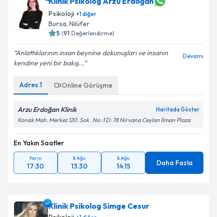
Klinik Psikolog Arzu Erdoğan
Psikoloji
+
1
diğer
Bursa
,
Nilüfer
5
(
91
Değerlendirme)
Anlattıklarının insan beynine dokunuşları ve insanın
Devamı
kendine yeni bir bakış...
Adres
1
Online Görüşme
Arzu Erdoğan Klinik
Haritada Göster
Konak Mah. Merkez 120. Sok . No :1 D: 78 Nirvana Ceylan İlman Plaza
En Yakın Saatler
Yarın
8 Ağu
8 Ağu
Daha Fazla
17:30
13:30
14:15
Klinik Psikolog Simge Cesur