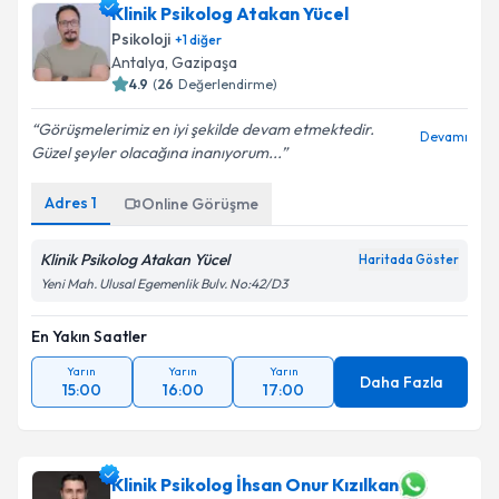
Klinik Psikolog Atakan Yücel
Psikoloji
+
1
diğer
Antalya
,
Gazipaşa
4.9
(
26
Değerlendirme)
Görüşmelerimiz en iyi şekilde devam etmektedir.
Devamı
Güzel şeyler olacağına inanıyorum...
Adres
1
Online Görüşme
Klinik Psikolog Atakan Yücel
Haritada Göster
Yeni Mah. Ulusal Egemenlik Bulv. No:42/D3
En Yakın Saatler
Yarın
Yarın
Yarın
Daha Fazla
15:00
16:00
17:00
Klinik Psikolog İhsan Onur Kızılkan