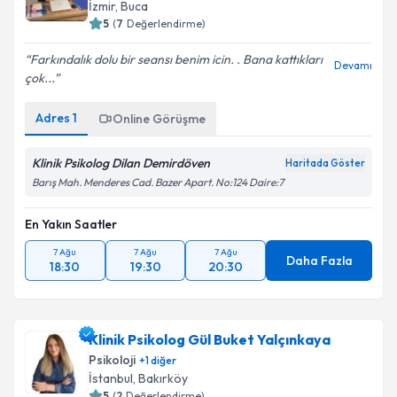
İzmir
,
Buca
5
(
7
Değerlendirme)
Farkındalık dolu bir seansı benim icin. . Bana kattıkları
Devamı
çok...
Adres
1
Online Görüşme
Klinik Psikolog Dilan Demirdöven
Haritada Göster
Barış Mah. Menderes Cad. Bazer Apart. No:124 Daire:7
En Yakın Saatler
7 Ağu
7 Ağu
7 Ağu
Daha Fazla
18:30
19:30
20:30
Klinik Psikolog Gül Buket Yalçınkaya
Psikoloji
+
1
diğer
İstanbul
,
Bakırköy
5
(
2
Değerlendirme)