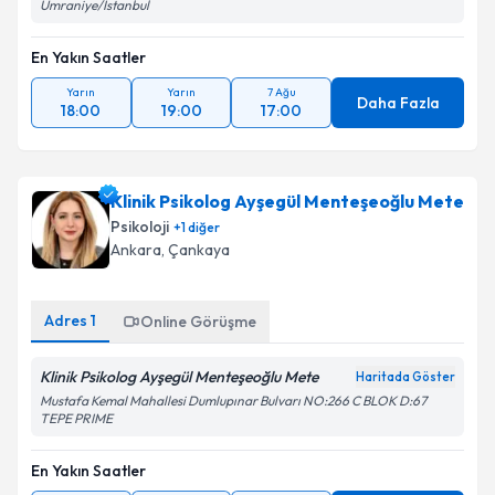
Ümraniye/İstanbul
En Yakın Saatler
Yarın
Yarın
7 Ağu
Daha Fazla
18:00
19:00
17:00
Klinik Psikolog Ayşegül Menteşeoğlu Mete
Psikoloji
+
1
diğer
Ankara
,
Çankaya
Adres
1
Online Görüşme
Klinik Psikolog Ayşegül Menteşeoğlu Mete
Haritada Göster
Mustafa Kemal Mahallesi Dumlupınar Bulvarı NO:266 C BLOK D:67
TEPE PRIME
En Yakın Saatler