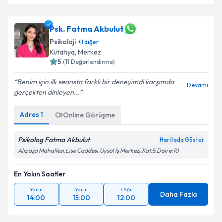
Psk. Fatma Akbulut
Psikoloji
+
1
diğer
Kütahya
,
Merkez
5
(
11
Değerlendirme)
Benim için ilk seansta farklı bir deneyimdi karşımda
Devamı
gerçekten dinleyen...
Adres
1
Online Görüşme
Psikolog Fatma Akbulut
Haritada Göster
Alipaşa Mahallesi.Lise Caddesi.Uysal İş Merkezi.Kat:5.Daire:10
En Yakın Saatler
Yarın
Yarın
7 Ağu
Daha Fazla
14:00
15:00
12:00