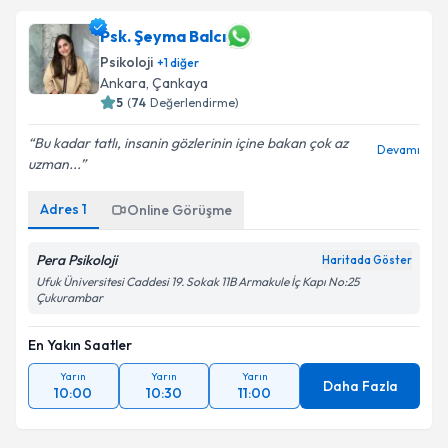
Psk. Şeyma Balcı
Psikoloji
+
1
diğer
Ankara
,
Çankaya
5
(
74
Değerlendirme)
Bu kadar tatlı, insanin gözlerinin içine bakan çok az
Devamı
uzman...
Adres
1
Online Görüşme
Pera Psikoloji
Haritada Göster
Ufuk Üniversitesi Caddesi 19. Sokak 11B Armakule İç Kapı No:25
Çukurambar
En Yakın Saatler
Yarın
Yarın
Yarın
Daha Fazla
10:00
10:30
11:00