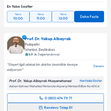
En Yakın Saatler
Yarın
Yarın
Yarın
Daha Fazla
10:00
11:00
12:00
Prof. Dr. Yakup Albayrak
Psikiyatri
İstanbul
,
Beylikdüzü
4.9
(
4
Değerlendirme)
Gayet ilgili alakalı bir doktor kesinlikle tavsiye
Devamı
ediyorum
Prof. Dr. Yakup Albayrak Muayenehanesi
Haritada Göster
Adnan Kahveci Mahallesi Perlavista Alışveriş Merkezi B Blok No:45 K:6
0 (850) 474 79 71
Randevu Takvimi Talebi
Randevu Talep Et