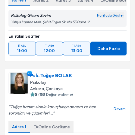
Adres
1
Adres
2
Adres
3
Adres
4
Online Görüşm
Psikolog Gizem Sevim
Haritada Göster
Yahya Kaptan Mah. Şehit Ergün Sk. No:53 Daire :9
En Yakın Saatler
11 Ağu
11 Ağu
11 Ağu
Daha Fazla
11:00
12:00
13:00
Psk. Tuğçe BOLAK
Psikoloji
Ankara
,
Çankaya
5
(
153
Değerlendirme)
Tuğçe hanım sizinle konuştukça annem ve ben
Devamı
sorunları ve çözümleri...
Adres
1
Online Görüşme