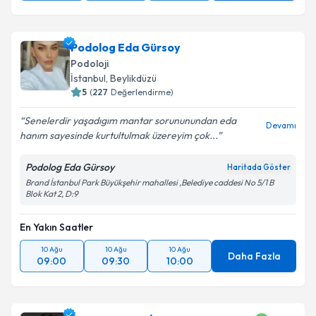
Podolog Eda Gürsoy
Podoloji
İstanbul
,
Beylikdüzü
5
(
227
Değerlendirme)
Senelerdir yaşadıgım mantar sorununundan eda
Devamı
hanım sayesinde kurtultulmak üzereyim çok...
Podolog Eda Gürsoy
Haritada Göster
Brand İstanbul Park Büyükşehir mahallesi ,Belediye caddesi No 5/1 B
Blok Kat 2, D:9
En Yakın Saatler
10 Ağu
10 Ağu
10 Ağu
Daha Fazla
09:00
09:30
10:00