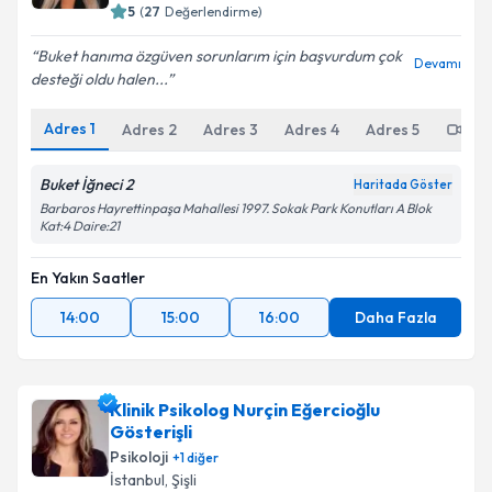
E-posta Adresiniz
5
(
27
Değerlendirme)
Buket hanıma özgüven sorunlarım için başvurdum çok
Devamı
desteği oldu halen...
Kişisel verilerimin işlenmesine ilişkin
Aydınlatma
Adres
1
Adres
2
Adres
3
Adres
4
Adres
5
Onl
Metni
'ni okudum ve kişisel verilerimin belirtilen
kapsamda işlenmesini kabul ediyorum.
Buket İğneci 2
Haritada Göster
Barbaros Hayrettinpaşa Mahallesi 1997. Sokak Park Konutları A Blok
Kat:4 Daire:21
Takvim Talebini Gönder
En Yakın Saatler
14:00
15:00
16:00
Daha Fazla
Klinik Psikolog Nurçin Eğercioğlu
Gösterişli
Psikoloji
+
1
diğer
İstanbul
,
Şişli