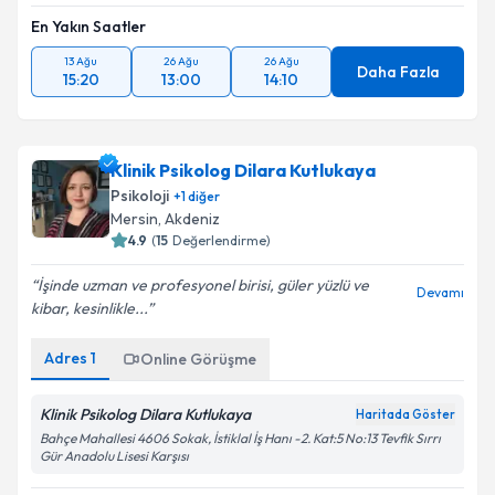
En Yakın Saatler
13 Ağu
26 Ağu
26 Ağu
Daha Fazla
15:20
13:00
14:10
Klinik Psikolog Dilara Kutlukaya
Psikoloji
+
1
diğer
Mersin
,
Akdeniz
4.9
(
15
Değerlendirme)
İşinde uzman ve profesyonel birisi, güler yüzlü ve
Devamı
kibar, kesinlikle...
Adres
1
Online Görüşme
Klinik Psikolog Dilara Kutlukaya
Haritada Göster
Bahçe Mahallesi 4606 Sokak, İstiklal İş Hanı -2. Kat:5 No:13 Tevfik Sırrı
Gür Anadolu Lisesi Karşısı