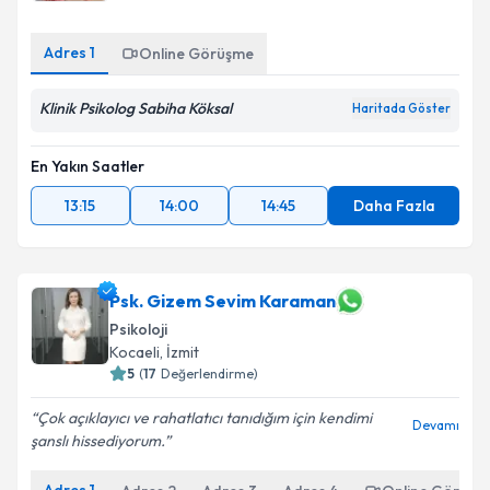
Adres
1
Online Görüşme
Klinik Psikolog Sabiha Köksal
Haritada Göster
En Yakın Saatler
13:15
14:00
14:45
Daha Fazla
Psk. Gizem Sevim Karaman
Psikoloji
Kocaeli
,
İzmit
5
(
17
Değerlendirme)
Çok açıklayıcı ve rahatlatıcı tanıdığım için kendimi
Devamı
şanslı hissediyorum.