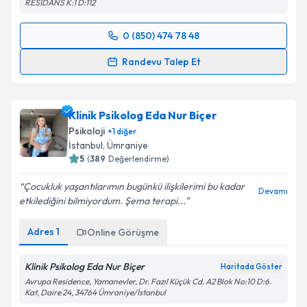
RESIDANS K:1 D:112
0 (850) 474 78 48
Randevu Takvimi Talebi
Randevu Talep Et
Klinik Psikolog Gonca Raslayan
için randevu
takvimi talebi oluşturun. Size bu uzmandan randevu
Klinik Psikolog Eda Nur Biçer
almanız için bir takvim hazırlandığında e-posta ile
bilgilendireceğiz.
Psikoloji
+
1
diğer
İstanbul
,
Ümraniye
E-posta Adresiniz
5
(
389
Değerlendirme)
Çocukluk yaşantılarımın bugünkü ilişkilerimi bu kadar
Devamı
etkilediğini bilmiyordum. Şema terapi...
Kişisel verilerimin işlenmesine ilişkin
Aydınlatma
Adres
1
Online Görüşme
Metni
'ni okudum ve kişisel verilerimin belirtilen
kapsamda işlenmesini kabul ediyorum.
Klinik Psikolog Eda Nur Biçer
Haritada Göster
Avrupa Residence, Yamanevler, Dr. Fazıl Küçük Cd. A2 Blok No:10 D:6.
Kat, Daire 24, 34764 Ümraniye/İstanbul
Takvim Talebini Gönder