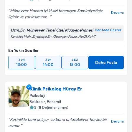
Münevver Hocam iyi ki sizi tanımışım Samimiyetiniz
Devamı
ilginiz ve yaklaşımınız...
Uzm.Dr. Münevver Tünel Özel Muayenehanesi
Haritada Göster
Kurtuluş Mah. Ziyapaşa Blv. Gezerşen Plaza. No:21 Kat:7
En Yakın Saatler
3 Eyl
3 Eyl
3 Eyl
Daha Fazla
13:00
14:00
15:00
Klinik Psikolog Hüray Er
Psikoloji
Balıkesir
,
Edremit
5
(
11
Değerlendirme)
Kesinlikle beni anlıyor ve bana anlatabiliyor harika bir
Devamı
uzman