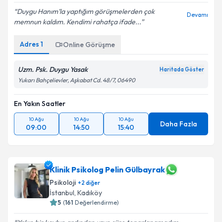
Duygu Hanım’la yaptığım görüşmelerden çok
Devamı
memnun kaldım. Kendimi rahatça ifade...
Kişisel verilerimin işlenmesine ilişkin
Aydınlatma
Adres
1
Online Görüşme
Metni
'ni okudum ve kişisel verilerimin belirtilen
kapsamda işlenmesini kabul ediyorum.
Uzm. Psk. Duygu Yasak
Haritada Göster
Yukarı Bahçelievler, Aşkabat Cd. 48/7, 06490
Takvim Talebini Gönder
En Yakın Saatler
10 Ağu
10 Ağu
10 Ağu
Daha Fazla
09:00
14:50
15:40
Klinik Psikolog Pelin Gülbayrak
Psikoloji
+
2
diğer
İstanbul
,
Kadıköy
5
(
161
Değerlendirme)