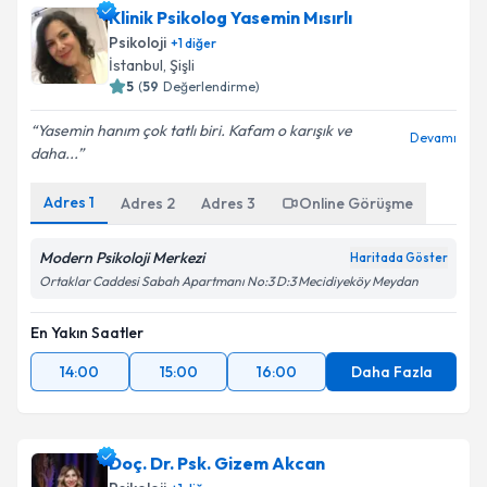
Klinik Psikolog Yasemin Mısırlı
Psikoloji
+
1
diğer
İstanbul
,
Şişli
5
(
59
Değerlendirme)
Yasemin hanım çok tatlı biri. Kafam o karışık ve
Devamı
daha...
Adres
1
Adres
2
Adres
3
Online Görüşme
Modern Psikoloji Merkezi
Haritada Göster
Ortaklar Caddesi Sabah Apartmanı No:3 D:3 Mecidiyeköy Meydan
En Yakın Saatler
14:00
15:00
16:00
Daha Fazla
Doç. Dr. Psk. Gizem Akcan