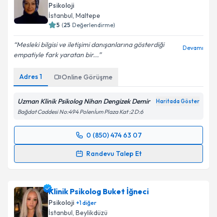
Psikoloji
İstanbul
,
Maltepe
5
(
25
Değerlendirme)
Mesleki bilgisi ve iletişimi danışanlarına gösterdiği
Devamı
empatiyle fark yaratan bir...
Adres
1
Online Görüşme
Uzman Klinik Psikolog Nihan Dengizek Demir
Haritada Göster
Bağdat Caddesi No:494 Polenİum Plaza Kat :2 D:6
0 (850) 474 63 07
Randevu Takvimi Talebi
Randevu Talep Et
Klinik Psikolog Nihan Dengizek Demir
için
randevu takvimi talebi oluşturun. Size bu uzmandan
Klinik Psikolog Buket İğneci
randevu almanız için bir takvim hazırlandığında e-
posta ile bilgilendireceğiz.
Psikoloji
+
1
diğer
İstanbul
,
Beylikdüzü