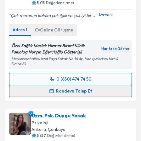
5
(
15
Değerlendirme)
Devamı
Çok memnun kaldım çok ilgili ve çok iyi bir...
Adres
1
Online Görüşme
Özel Sağlık Meslek Hizmet Birimi Klinik
Haritada Göster
Psikolog Nurçin Eğercioğlu Gözterişli
Merkez Mahallesi İzzet Paşa Sokak No:14 Ay-Han İş Merkezi Kat :4
Daire:23
0 (850) 474 74 50
Randevu Takvimi Talebi
Randevu Talep Et
Klinik Psikolog Nurçin Eğercioğlu Gösterişli
için
randevu takvimi talebi oluşturun. Size bu uzmandan
Uzm. Psk. Duygu Yasak
randevu almanız için bir takvim hazırlandığında e-
posta ile bilgilendireceğiz.
Psikoloji
Ankara
,
Çankaya
E-posta Adresiniz
5
(
57
Değerlendirme)