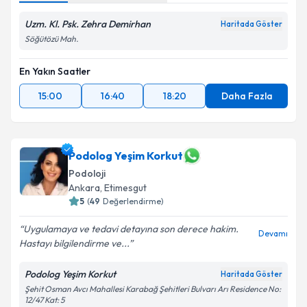
Uzm. Kl. Psk. Zehra Demirhan
Haritada Göster
Söğütözü Mah.
En Yakın Saatler
15:00
16:40
18:20
Daha Fazla
Podolog Yeşim Korkut
Podoloji
Ankara
,
Etimesgut
5
(
49
Değerlendirme)
Uygulamaya ve tedavi detayına son derece hakim.
Devamı
Hastayı bilgilendirme ve...
Podolog Yeşim Korkut
Haritada Göster
Şehit Osman Avcı Mahallesi Karabağ Şehitleri Bulvarı Arı Residence No:
12/47 Kat: 5