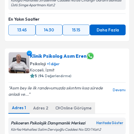
Kuloğlu Mahallesi Sıraselviler Caddesi No:68 Cihangir Garanti Bankası
Üstü Simge Apartmanı Kat:2
En Yakın Saatler
13:45
14:30
15:15
Daha Fazla
Klinik Psikolog Asım Eren
Psikoloji
+
1
diğer
Kocaeli
,
İzmit
5
(
94
Değerlendirme)
Asım bey ile ilk randevumuzda sıkıntımı kısa sürede
Devamı
anladı ve...
Adres
1
Adres
2
Online Görüşme
Psikoeren Psikolojik Danışmanlık Merkezi
Haritada Göster
Körfez Mahallesi Salim Dervişoğlu Caddesi No:120/1 Kat:2