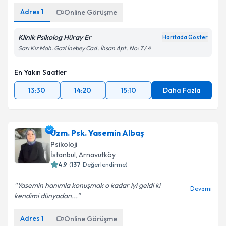
Adres
1
Online Görüşme
Klinik Psikolog Hüray Er
Haritada Göster
Sarı Kız Mah. Gazi İnebey Cad . İhsan Apt . No: 7 / 4
En Yakın Saatler
13:30
14:20
15:10
Daha Fazla
Uzm. Psk. Yasemin Albaş
Psikoloji
İstanbul
,
Arnavutköy
4.9
(
137
Değerlendirme)
Yasemin hanımla konuşmak o kadar iyi geldi ki
Devamı
kendimi dünyadan...
Adres
1
Online Görüşme