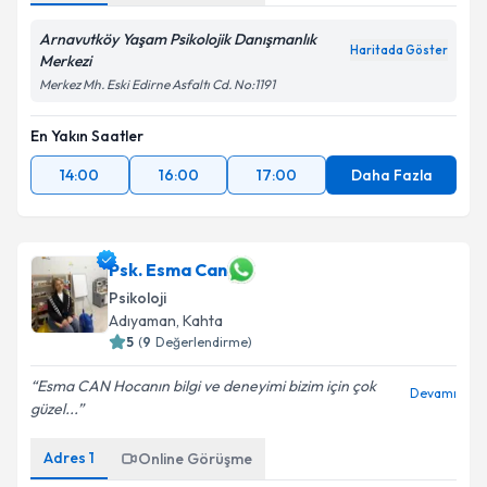
Arnavutköy Yaşam Psikolojik Danışmanlık
Haritada Göster
Merkezi
Merkez Mh. Eski Edirne Asfaltı Cd. No:1191
En Yakın Saatler
14:00
16:00
17:00
Daha Fazla
Psk. Esma Can
Psikoloji
Adıyaman
,
Kahta
5
(
9
Değerlendirme)
Esma CAN Hocanın bilgi ve deneyimi bizim için çok
Devamı
güzel...
Adres
1
Online Görüşme