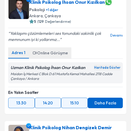
Klinik Psikolog İhsan Onur Kızılkan
Psikoloji
+
1
diğer
Ankara
,
Çankaya
5
(
129
Değerlendirme)
Yaklaşımı çözümlemeleri ses tonundaki sakinlik çok
Devamı
memnunum iyi ki yollarımız...
Adres
1
Online Görüşme
Uzman Klinik Psikolog İhsan Onur Kızılkan
Haritada Göster
Maidan İş Merkezi C Blok D:61 Mustafa Kemal Mahallesi 2118 Cadde
Çankaya / Ankara
En Yakın Saatler
13:30
14:20
15:10
Daha Fazla
Klinik Psikolog Nihan Dengizek Demir