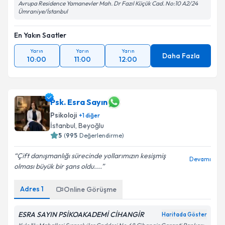
Avrupa Residence Yamanevler Mah. Dr Fazıl Küçük Cad. No:10 A2/24
Ümraniye/İstanbul
En Yakın Saatler
Yarın
Yarın
Yarın
Daha Fazla
10:00
11:00
12:00
Psk. Esra Sayın
Psikoloji
+
1
diğer
İstanbul
,
Beyoğlu
5
(
995
Değerlendirme)
Çift danışmanlığı sürecinde yollarımızın kesişmiş
Devamı
olması büyük bir şans oldu....
Adres
1
Online Görüşme
ESRA SAYIN PSİKOAKADEMİ CİHANGİR
Haritada Göster