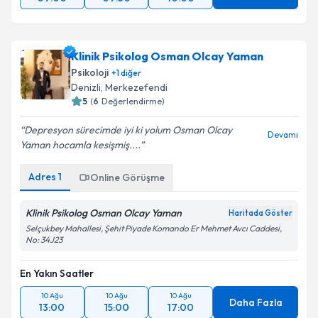
Klinik Psikolog Osman Olcay Yaman
Psikoloji
+
1
diğer
Denizli
,
Merkezefendi
5
(
6
Değerlendirme)
Depresyon sürecimde iyi ki yolum Osman Olcay
Devamı
Yaman hocamla kesişmiş....
Adres
1
Online Görüşme
Klinik Psikolog Osman Olcay Yaman
Haritada Göster
Selçukbey Mahallesi, Şehit Piyade Komando Er Mehmet Avcı Caddesi,
No: 34J23
En Yakın Saatler
10 Ağu
10 Ağu
10 Ağu
Daha Fazla
13:00
15:00
17:00