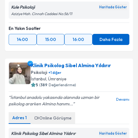
Kule Psikoloji
Haritada Göster
Aziziye Mah. Cinnah Caddesi No:56/11
En Yakın Saatler
14:00
15:00
16:00
Daha Fazla
Klinik Psikolog Sibel Almina Yıldırır
Psikoloji
+
1
diğer
İstanbul
,
Ümraniye
5
(
389
Değerlendirme)
İstanbul anadolu yakasında alanında uzman bir
Devamı
psikolog ararken Almina hanımı...
Adres
1
Online Görüşme
Klinik Psikolog Sibel Almina Yıldırır
Haritada Göster