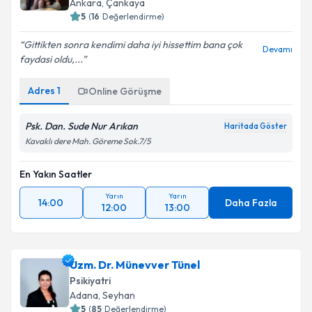
Ankara
,
Çankaya
5
(
16
Değerlendirme)
Gittikten sonra kendimi daha iyi hissettim bana çok
Devamı
faydasi oldu,...
Adres
1
Online Görüşme
Psk. Dan. Sude Nur Arıkan
Haritada Göster
Kavaklı dere Mah. Göreme Sok.7/5
En Yakın Saatler
Yarın
Yarın
14:00
Daha Fazla
12:00
13:00
Uzm. Dr. Münevver Tünel
Psikiyatri
Adana
,
Seyhan
5
(
85
Değerlendirme)