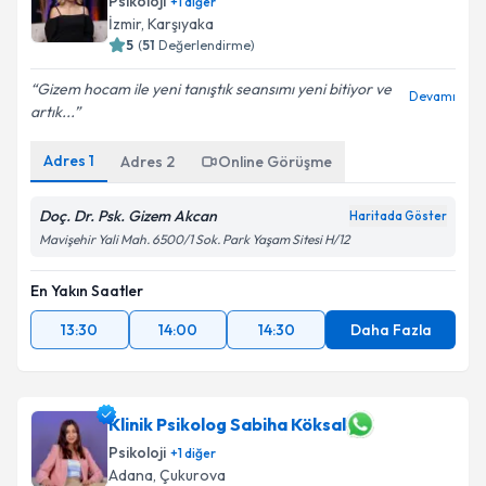
Psikoloji
+
1
diğer
İzmir
,
Karşıyaka
5
(
51
Değerlendirme)
Gizem hocam ile yeni tanıştık seansımı yeni bitiyor ve
Devamı
artık...
Adres
1
Adres
2
Online Görüşme
Doç. Dr. Psk. Gizem Akcan
Haritada Göster
Mavişehir Yali Mah. 6500/1 Sok. Park Yaşam Sitesi H/12
En Yakın Saatler
13:30
14:00
14:30
Daha Fazla
Klinik Psikolog Sabiha Köksal
Psikoloji
+
1
diğer
Adana
,
Çukurova