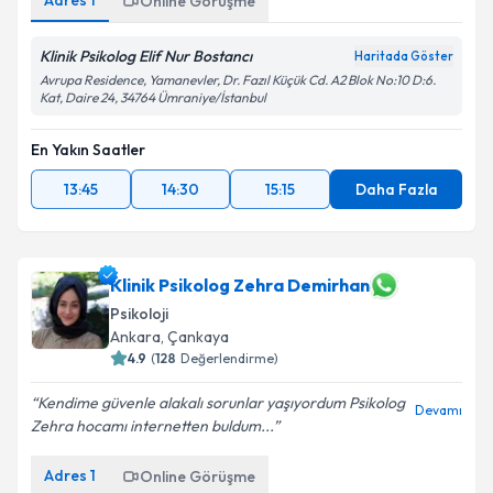
Adres
1
Online Görüşme
Klinik Psikolog Elif Nur Bostancı
Haritada Göster
Avrupa Residence, Yamanevler, Dr. Fazıl Küçük Cd. A2 Blok No:10 D:6.
Kat, Daire 24, 34764 Ümraniye/İstanbul
En Yakın Saatler
13:45
14:30
15:15
Daha Fazla
Klinik Psikolog Zehra Demirhan
Psikoloji
Ankara
,
Çankaya
4.9
(
128
Değerlendirme)
Kendime güvenle alakalı sorunlar yaşıyordum Psikolog
Devamı
Zehra hocamı internetten buldum...
Adres
1
Online Görüşme