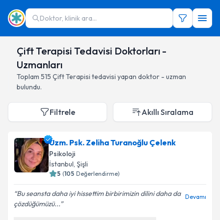
Doktor, klinik ara...
Çift Terapisi Tedavisi Doktorları -
Uzmanları
Toplam
515
Çift Terapisi
tedavisi yapan doktor - uzman
bulundu.
Filtrele
Akıllı Sıralama
Uzm. Psk. Zeliha Turanoğlu Çelenk
Psikoloji
İstanbul
,
Şişli
5
(
105
Değerlendirme)
Bu seansta daha iyi hissettim birbirimizin dilini daha da
Devamı
çözdüğümüzü...