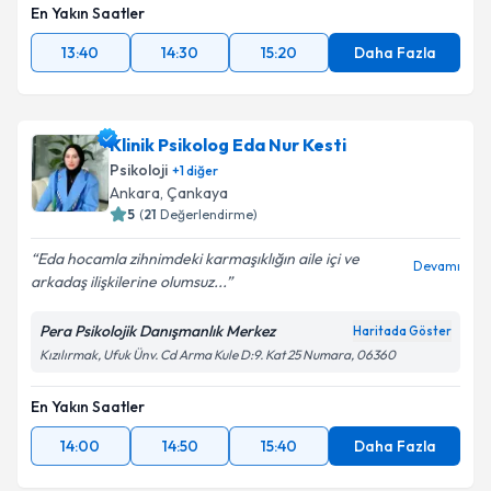
En Yakın Saatler
13:40
14:30
15:20
Daha Fazla
Klinik Psikolog Eda Nur Kesti
Psikoloji
+
1
diğer
Ankara
,
Çankaya
5
(
21
Değerlendirme)
Eda hocamla zihnimdeki karmaşıklığın aile içi ve
Devamı
arkadaş ilişkilerine olumsuz...
Pera Psikolojik Danışmanlık Merkez
Haritada Göster
Kızılırmak, Ufuk Ünv. Cd Arma Kule D:9. Kat 25 Numara, 06360
En Yakın Saatler
14:00
14:50
15:40
Daha Fazla