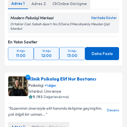
Adres
1
Adres
2
Online Görüşme
Modern Psikoloji Merkezi
Haritada Göster
Ortaklar Cad. Sabah Apart. No:3 Daire:3 Mecidiyeköy Meydan Şişli
İstanbul
En Yakın Saatler
10 Ağu
10 Ağu
10 Ağu
Daha Fazla
11:00
12:00
13:00
Klinik Psikolog Elif Nur Bostancı
Psikoloji
+
1
diğer
İstanbul
,
Ümraniye
5
(
192
Değerlendirme)
Kuzenimin önerisiyle elit hanımla iletişime geçmiştim,
Devamı
çok bilgili bir uzman...