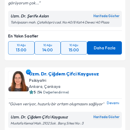
görüyorum çok...
Uzm. Dr. Şerife Aslan
Haritada Göster
Tahılpazarı mah. Çatalköprü cad. No:40/8 Kat:4 Deveci 40 Plaza
En Yakın Saatler
10 Ağu
10 Ağu
10 Ağu
Daha Fazla
13:00
14:00
15:00
Uzm. Dr. Çiğdem Çifci Kaygusuz
Psikiyatri
Ankara
,
Çankaya
5
(
54
Değerlendirme)
Devamı
Güven veriyor, huzurlu bir ortam oluşmasını sağlıyor
Uzm. Dr. Çiğdem Çifci Kaygusuz
Haritada Göster
Mustafa Kemal Mah. 2102 Sok . Barış Sitesi No : 3