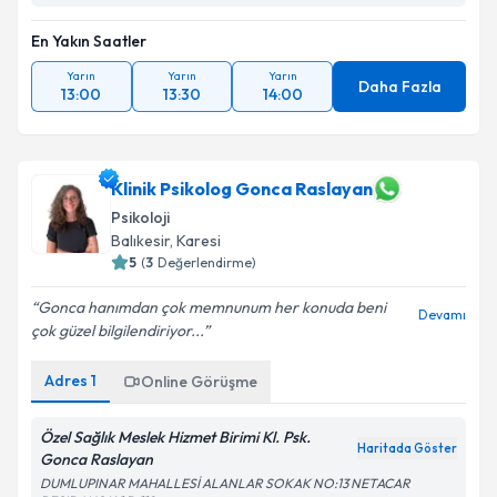
En Yakın Saatler
Yarın
Yarın
Yarın
Daha Fazla
13:00
13:30
14:00
Klinik Psikolog Gonca Raslayan
Psikoloji
Balıkesir
,
Karesi
5
(
3
Değerlendirme)
Gonca hanımdan çok memnunum her konuda beni
Devamı
çok güzel bilgilendiriyor...
Adres
1
Online Görüşme
Özel Sağlık Meslek Hizmet Birimi Kl. Psk.
Haritada Göster
Gonca Raslayan
DUMLUPINAR MAHALLESİ ALANLAR SOKAK NO:13 NETACAR