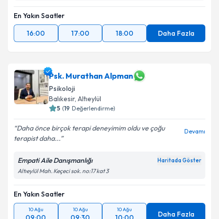
En Yakın Saatler
16:00
17:00
18:00
Daha Fazla
Psk. Murathan Alpman
Psikoloji
Balıkesir
,
Altıeylül
5
(
19
Değerlendirme)
Daha önce birçok terapi deneyimim oldu ve çoğu
Devamı
terapist daha...
Empati Aile Danışmanlığı
Haritada Göster
Altıeylül Mah. Keçeci sok. no:17 kat 3
En Yakın Saatler
10 Ağu
10 Ağu
10 Ağu
Daha Fazla
09:00
09:30
10:00