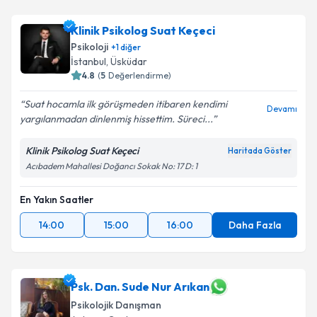
Klinik Psikolog Suat Keçeci
Psikoloji
+
1
diğer
İstanbul
,
Üsküdar
4.8
(
5
Değerlendirme)
Suat hocamla ilk görüşmeden itibaren kendimi
Devamı
yargılanmadan dinlenmiş hissettim. Süreci...
Klinik Psikolog Suat Keçeci
Haritada Göster
Acıbadem Mahallesi Doğancı Sokak No: 17 D: 1
En Yakın Saatler
14:00
15:00
16:00
Daha Fazla
Psk. Dan. Sude Nur Arıkan
Psikolojik Danışman