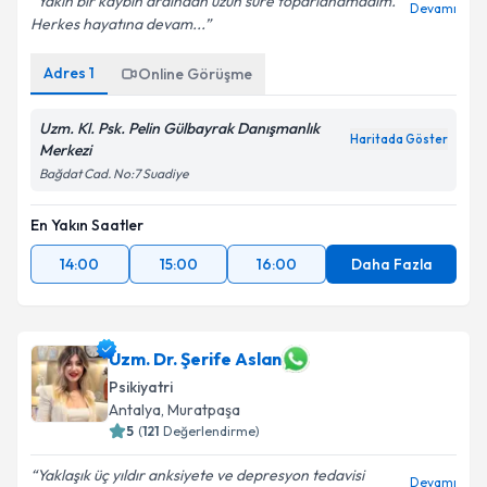
Yakın bir kaybın ardından uzun süre toparlanamadım.
Devamı
Herkes hayatına devam...
Adres
1
Online Görüşme
Uzm. Kl. Psk. Pelin Gülbayrak Danışmanlık
Haritada Göster
Merkezi
Bağdat Cad. No:7 Suadiye
En Yakın Saatler
14:00
15:00
16:00
Daha Fazla
Uzm. Dr. Şerife Aslan
Psikiyatri
Antalya
,
Muratpaşa
5
(
121
Değerlendirme)
Yaklaşık üç yıldır anksiyete ve depresyon tedavisi
Devamı