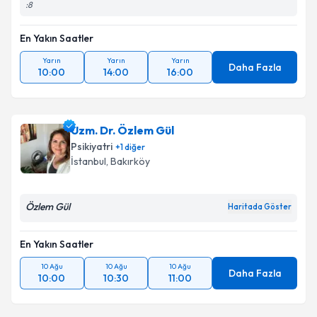
:8
En Yakın Saatler
Yarın
Yarın
Yarın
Daha Fazla
10:00
14:00
16:00
Uzm. Dr. Özlem Gül
Psikiyatri
+
1
diğer
İstanbul
,
Bakırköy
Özlem Gül
Haritada Göster
En Yakın Saatler
10 Ağu
10 Ağu
10 Ağu
Daha Fazla
10:00
10:30
11:00