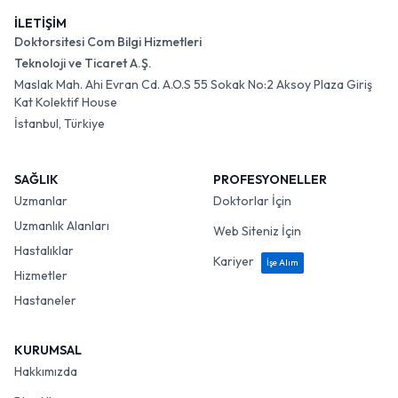
İLETİŞİM
Doktorsitesi Com Bilgi Hizmetleri
Teknoloji ve Ticaret A.Ş.
Maslak Mah. Ahi Evran Cd. A.O.S 55 Sokak No:2 Aksoy Plaza Giriş
Kat Kolektif House
İstanbul, Türkiye
SAĞLIK
PROFESYONELLER
Uzmanlar
Doktorlar İçin
Uzmanlık Alanları
Web Siteniz İçin
Hastalıklar
Kariyer
İşe Alım
Hizmetler
Hastaneler
KURUMSAL
Hakkımızda