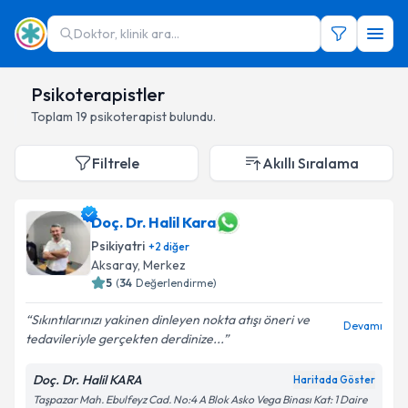
Doktor, klinik ara...
Psikoterapistler
Toplam
19
psikoterapist
bulundu.
Filtrele
Akıllı Sıralama
Doç. Dr. Halil Kara
Psikiyatri
+
2
diğer
Aksaray
,
Merkez
5
(
34
Değerlendirme)
Sıkıntılarınızı yakinen dinleyen nokta atışı öneri ve
Devamı
tedavileriyle gerçekten derdinize...
Doç. Dr. Halil KARA
Haritada Göster
Taşpazar Mah. Ebulfeyz Cad. No:4 A Blok Asko Vega Binası Kat: 1 Daire