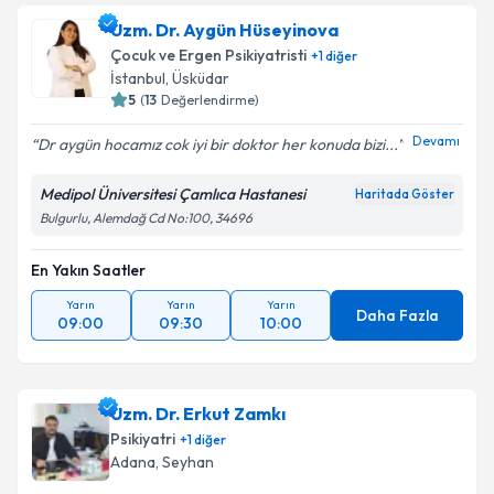
Uzm. Dr. Aygün Hüseyinova
Çocuk ve Ergen Psikiyatristi
+
1
diğer
İstanbul
,
Üsküdar
5
(
13
Değerlendirme)
Devamı
Dr aygün hocamız cok iyi bir doktor her konuda bizi...
Medipol Üniversitesi Çamlıca Hastanesi
Haritada Göster
Bulgurlu, Alemdağ Cd No:100, 34696
En Yakın Saatler
Yarın
Yarın
Yarın
Daha Fazla
09:00
09:30
10:00
Uzm. Dr. Erkut Zamkı
Psikiyatri
+
1
diğer
Adana
,
Seyhan