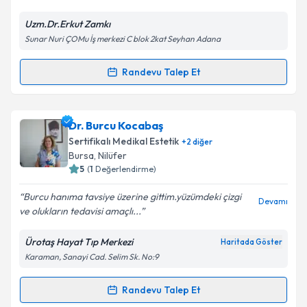
Uzm.Dr.Erkut Zamkı
Sunar Nuri ÇOMu İş merkezi C blok 2kat Seyhan Adana
Randevu Talep Et
Randevu Takvimi Talebi
Uzm. Dr. Erkut Zamkı
için randevu takvimi talebi
Dr. Burcu Kocabaş
oluşturun. Size bu uzmandan randevu almanız için bir
Sertifikalı Medikal Estetik
+
2
diğer
takvim hazırlandığında e-posta ile bilgilendireceğiz.
Bursa
,
Nilüfer
5
(
1
Değerlendirme)
E-posta Adresiniz
Burcu hanıma tavsiye üzerine gittim.yüzümdeki çizgi
Devamı
ve olukların tedavisi amaçlı...
Ürotaş Hayat Tıp Merkezi
Haritada Göster
Kişisel verilerimin işlenmesine ilişkin
Aydınlatma
Karaman, Sanayi Cad. Selim Sk. No:9
Metni
'ni okudum ve kişisel verilerimin belirtilen
kapsamda işlenmesini kabul ediyorum.
Randevu Talep Et
Randevu Takvimi Talebi