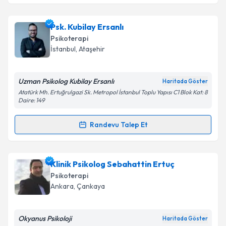
Takvim Talebini Gönder
Dr. Burcu Kocabaş
için randevu takvimi talebi
Psk. Kubilay Ersanlı
oluşturun. Size bu uzmandan randevu almanız için bir
Psikoterapi
takvim hazırlandığında e-posta ile bilgilendireceğiz.
İstanbul
,
Ataşehir
E-posta Adresiniz
Uzman Psikolog Kubilay Ersanlı
Haritada Göster
Atatürk Mh. Ertuğrulgazi Sk. Metropol İstanbul Toplu Yapısı C1 Blok Kat: 8
Daire: 149
Kişisel verilerimin işlenmesine ilişkin
Aydınlatma
Randevu Talep Et
Metni
'ni okudum ve kişisel verilerimin belirtilen
Randevu Takvimi Talebi
kapsamda işlenmesini kabul ediyorum.
Psk. Kubilay Ersanlı
için randevu takvimi talebi
Klinik Psikolog Sebahattin Ertuç
Takvim Talebini Gönder
oluşturun. Size bu uzmandan randevu almanız için bir
Psikoterapi
takvim hazırlandığında e-posta ile bilgilendireceğiz.
Ankara
,
Çankaya
E-posta Adresiniz
Okyanus Psikoloji
Haritada Göster