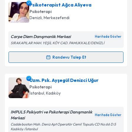
Dr. Mustafa İspir
için randevu takvimi talebi
Psikoterapist Ağca Aliyeva
oluşturun. Size bu uzmandan randevu almanız için bir
Psikoterapi
takvim hazırlandığında e-posta ile bilgilendireceğiz.
Denizli
,
Merkezefendi
E-posta Adresiniz
Carpe Diem Danışmanlık Merkezi
Haritada Göster
SIRAKAPILAR MAH. YEŞİL KÖY CAD. PAMUKKALE/DENİZLİ
Kişisel verilerimin işlenmesine ilişkin
Aydınlatma
Randevu Talep Et
Randevu Takvimi Talebi
Metni
'ni okudum ve kişisel verilerimin belirtilen
kapsamda işlenmesini kabul ediyorum.
Psikoterapist Ağca Aliyeva
için randevu takvimi
Uzm. Psk. Ayşegül Denizci Uğur
talebi oluşturun. Size bu uzmandan randevu almanız
Takvim Talebini Gönder
Psikoterapi
için bir takvim hazırlandığında e-posta ile
İstanbul
,
Kadıköy
bilgilendireceğiz.
E-posta Adresiniz
IMPULS Psikiyatri ve Psikoterapi Danışmanlık
Haritada Göster
Merkezi
Cadde bostan Mah. Deniz Apt Operatör Cemil Topuzlu CD No:66 D:5
Kadıköy /İstanbul