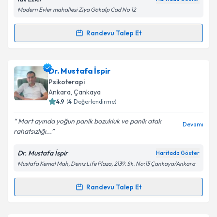
Modern Evler mahallesi Ziya Gökalp Cad No 12
Randevu Talep Et
Randevu Takvimi Talebi
Kişisel verilerimin işlenmesine ilişkin
Aydınlatma
Metni
'ni okudum ve kişisel verilerimin belirtilen
kapsamda işlenmesini kabul ediyorum.
Psikoterapist İdil Ezici
için randevu takvimi talebi
Dr. Mustafa İspir
oluşturun. Size bu uzmandan randevu almanız için bir
Psikoterapi
Takvim Talebini Gönder
takvim hazırlandığında e-posta ile bilgilendireceğiz.
Ankara
,
Çankaya
4.9
(
4
Değerlendirme)
E-posta Adresiniz
Mart ayında yoğun panik bozukluk ve panik atak
Devamı
rahatsızlığı...
Dr. Mustafa İspir
Haritada Göster
Kişisel verilerimin işlenmesine ilişkin
Aydınlatma
Mustafa Kemal Mah, Deniz Life Plaza, 2139. Sk. No:15 Çankaya/Ankara
Metni
'ni okudum ve kişisel verilerimin belirtilen
kapsamda işlenmesini kabul ediyorum.
Randevu Talep Et
Randevu Takvimi Talebi
Takvim Talebini Gönder