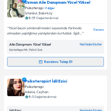
Dr. Öğr. Üyesi Burcu Kök Kendirlioğlu
için randevu
Uzman Aile Danışmanı Yücel Yüksel
Takvim Talebini Gönder
takvimi talebi oluşturun. Size bu uzmandan randevu
Psikoterapi
+
1
diğer
almanız için bir takvim hazırlandığında e-posta ile
İstanbul
,
Bakırköy
bilgilendireceğiz.
5
(
17
Değerlendirme)
E-posta Adresiniz
Yücel beyin yönlendirmeleri sayesinde farkında
Devamı
olmadan yaptığımız yanlışlardan kurtulduk. İlgili...
Aile Danışmanı Yücel Yüksel
Haritada Göster
Kartaltepe Mh. Pelinli Sok.
Kişisel verilerimin işlenmesine ilişkin
Aydınlatma
Metni
'ni okudum ve kişisel verilerimin belirtilen
kapsamda işlenmesini kabul ediyorum.
Randevu Talep Et
Randevu Takvimi Talebi
Takvim Talebini Gönder
Uzman Aile Danışmanı Yücel Yüksel
için randevu
Psikoterapist İdil Ezici
takvimi talebi oluşturun. Size bu uzmandan randevu
Psikoterapi
almanız için bir takvim hazırlandığında e-posta ile
Adana
,
Ceyhan
bilgilendireceğiz.
5
(
1
Değerlendirme)
E-posta Adresiniz
İdil Ezici
Haritada Göster