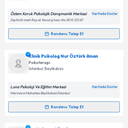
E-posta Adresiniz
Özlem Koruk Psikolojik Danışmanlık Merkezi
Haritada Göster
Zeytinlik mah Ray sk Yavuz iş hanı No:30 K:3 D:81
Kişisel verilerimin işlenmesine ilişkin
Aydınlatma
Randevu Talep Et
Randevu Takvimi Talebi
Metni
'ni okudum ve kişisel verilerimin belirtilen
kapsamda işlenmesini kabul ediyorum.
Psikoterapist Özlem Koruk
için randevu takvimi
Klinik Psikolog Nur Öztürk ilman
talebi oluşturun. Size bu uzmandan randevu almanız
Takvim Talebini Gönder
Psikoterapi
için bir takvim hazırlandığında e-posta ile
İstanbul
,
Beylikdüzü
bilgilendireceğiz.
E-posta Adresiniz
Luna Psikoloji Ve Eğitim Merkezi
Haritada Göster
Marmara Mahallesi Beylikdüzü/İstanbul
Randevu Talep Et
Randevu Takvimi Talebi
Kişisel verilerimin işlenmesine ilişkin
Aydınlatma
Metni
'ni okudum ve kişisel verilerimin belirtilen
kapsamda işlenmesini kabul ediyorum.