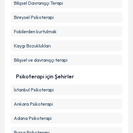
Bilişsel Davranışçı Terapi
Metni
'ni okudum ve kişisel verilerimin belirtilen
kapsamda işlenmesini kabul ediyorum.
Bireysel Psikoterapi
Takvim Talebini Gönder
Fobilerden kurtulmak
Kaygı Bozuklukları
Bilişsel ve davranışçı terapi
Psikoterapi
için Şehirler
İstanbul
Psikoterapi
Ankara
Psikoterapi
Adana
Psikoterapi
Bursa
Psikoterapi