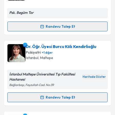
E-posta Adresiniz
Psk. Begüm Tor
Randevu Talep Et
Randevu Takvimi Talebi
Kişisel verilerimin işlenmesine ilişkin
Aydınlatma
Metni
'ni okudum ve kişisel verilerimin belirtilen
kapsamda işlenmesini kabul ediyorum.
Psk. Begüm Tor
için randevu takvimi talebi oluşturun.
Dr. Öğr. Üyesi Burcu Kök Kendirlioğlu
Size bu uzmandan randevu almanız için bir takvim
Psikiyatri
+
1
diğer
hazırlandığında e-posta ile bilgilendireceğiz.
İstanbul
,
Maltepe
Takvim Talebini Gönder
E-posta Adresiniz
İstanbul Maltepe Üniversitesi Tıp Fakültesi
Haritada Göster
Hastanesi
Bağlarbaşı, Feyzullah Cad. No:39
Kişisel verilerimin işlenmesine ilişkin
Aydınlatma
Metni
'ni okudum ve kişisel verilerimin belirtilen
Randevu Talep Et
Randevu Takvimi Talebi
kapsamda işlenmesini kabul ediyorum.