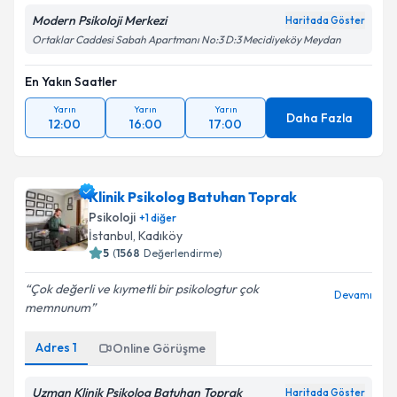
Modern Psikoloji Merkezi
Haritada Göster
Ortaklar Caddesi Sabah Apartmanı No:3 D:3 Mecidiyeköy Meydan
En Yakın Saatler
Yarın
Yarın
Yarın
Daha Fazla
12:00
16:00
17:00
Klinik Psikolog Batuhan Toprak
Psikoloji
+
1
diğer
İstanbul
, Kadıköy
5
(
1568
Değerlendirme)
Çok değerli ve kıymetli bir psikologtur çok
Devamı
memnunum
Adres
1
Online Görüşme
Uzman Klinik Psikolog Batuhan Toprak
Haritada Göster