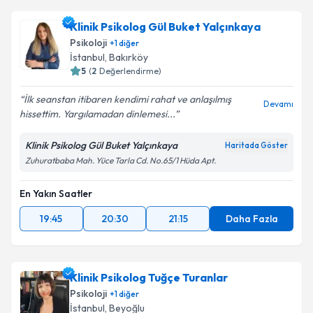
Klinik Psikolog Gül Buket Yalçınkaya
Psikoloji
+
1
diğer
İstanbul
, Bakırköy
5
(
2
Değerlendirme)
İlk seanstan itibaren kendimi rahat ve anlaşılmış
Devamı
hissettim. Yargılamadan dinlemesi...
Klinik Psikolog Gül Buket Yalçınkaya
Haritada Göster
Zuhuratbaba Mah. Yüce Tarla Cd. No.65/1 Hüda Apt.
En Yakın Saatler
19:45
20:30
21:15
Daha Fazla
Klinik Psikolog Tuğçe Turanlar
Psikoloji
+
1
diğer
İstanbul
, Beyoğlu