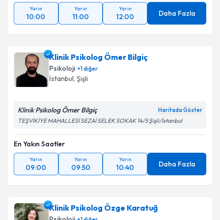
Yarın
Yarın
Yarın
Daha Fazla
10:00
11:00
12:00
Klinik Psikolog Ömer Bilgiç
Psikoloji
+
1
diğer
İstanbul
, Şişli
Klinik Psikolog Ömer Bilgiç
Haritada Göster
TEŞVİKİYE MAHALLESİ SEZAİ SELEK SOKAK 14/5 Şişli/İstanbul
En Yakın Saatler
Yarın
Yarın
Yarın
Daha Fazla
09:00
09:50
10:40
Klinik Psikolog Özge Karatuğ
Psikoloji
+
1
diğer