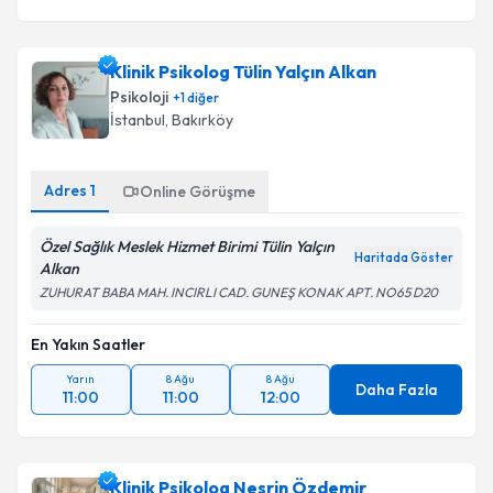
Klinik Psikolog Tülin Yalçın Alkan
Psikoloji
+
1
diğer
İstanbul
, Bakırköy
Adres
1
Online Görüşme
Özel Sağlık Meslek Hizmet Birimi Tülin Yalçın
Haritada Göster
Alkan
ZUHURAT BABA MAH. INCIRLI CAD. GUNEŞ KONAK APT. NO65 D20
En Yakın Saatler
Yarın
8 Ağu
8 Ağu
Daha Fazla
11:00
11:00
12:00
Klinik Psikolog Nesrin Özdemir