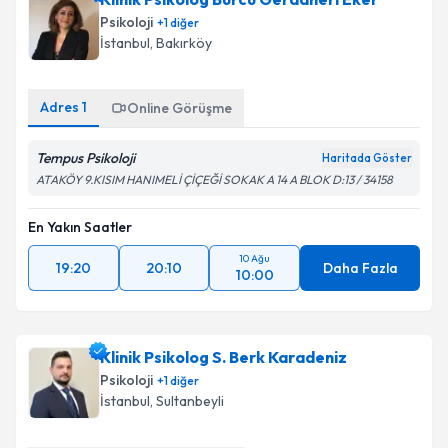
Psikoloji
+
1
diğer
İstanbul
, Bakırköy
Adres
1
Online Görüşme
Tempus Psikoloji
Haritada Göster
ATAKÖY 9.KISIM HANIMELİ ÇİÇEĞİ SOKAK A 14 A BLOK D:13 / 34158
En Yakın Saatler
10 Ağu
19:20
20:10
Daha Fazla
10:00
Klinik Psikolog S. Berk Karadeniz
Psikoloji
+
1
diğer
İstanbul
, Sultanbeyli