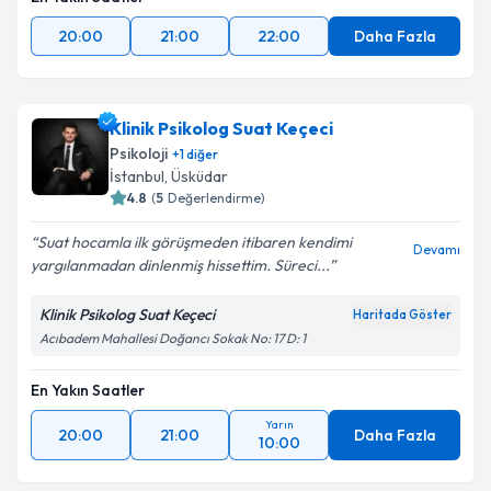
20:00
21:00
22:00
Daha Fazla
Klinik Psikolog Suat Keçeci
Psikoloji
+
1
diğer
İstanbul
, Üsküdar
4.8
(
5
Değerlendirme)
Suat hocamla ilk görüşmeden itibaren kendimi
Devamı
yargılanmadan dinlenmiş hissettim. Süreci...
Klinik Psikolog Suat Keçeci
Haritada Göster
Acıbadem Mahallesi Doğancı Sokak No: 17 D: 1
En Yakın Saatler
Yarın
20:00
21:00
Daha Fazla
10:00