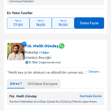
Ümraniye/İstanbul
En Yakın Saatler
Yarın
Yarın
Yarın
Daha Fazla
17:00
18:00
19:00
Psk. Melih Gündeş
Psikoloji
+
1
diğer
İstanbul
, Beyoğlu
5
(
106
Değerlendirme)
Devamı
Melih bey iyi bir dinleyici ve dikkatli bir uzman sizi...
Adres
1
Online Görüşme
Psk. Melih Gündeş
Haritada Göster
Tomtom Mahallesi Ara Güler Sokak No:12 Daire:2 Markiz Apartmanı