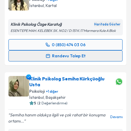
İstanbul
, Kartal
Klinik Psikolog Özge Karatuğ
Haritada Göster
ESENTEPE MAH. KELEBEK SK. NO2 / D:151 K:17 Marmara Kule A Blok
0 (850) 474 03 06
Randevu Takvimi Talebi
Randevu Talep Et
Klinik Psikolog Özge Karatuğ
için randevu takvimi
talebi oluşturun. Size bu uzmandan randevu almanız
Klinik Psikolog Semiha Kürkçüoğlu
için bir takvim hazırlandığında e-posta ile
Usta
bilgilendireceğiz.
Psikoloji
+
1
diğer
E-posta Adresiniz
İstanbul
, Başakşehir
5
(
2
Değerlendirme)
Semiha hanım oldukça ilgili ve çok rahat bir konuşma
Devamı
ortamı...
Kişisel verilerimin işlenmesine ilişkin
Aydınlatma