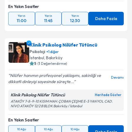
En Yakın Saatler
Yarın
Yarın
Yarın
Daha Fazla
11:00
11:45
12:30
Klinik Psikolog Nilüfer Tütüncü
Psikoloji
+
1
diğer
İstanbul
, Bakırköy
5
(
1
Değerlendirme)
Nilüfer hanımın profesyonel yaklaşımı, sakinliği ve
Devamı
dikkatli dinleyişi sayesinde süreçte...
Klinik Psikolog Nilüfer Tütüncü
Haritada Göster
ATAKÖY 7-8-9-10 KISIM MAH. ÇOBAN ÇEŞME E-5 YANYOL CAD.
NİVO ATAKÖY 12/2 B BLOK Bakırköy / İstanbul
En Yakın Saatler
10 Ağu
10 Ağu
10 Ağu