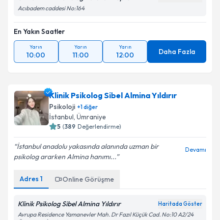
Acıbadem caddesi No:164
En Yakın Saatler
Yarın
Yarın
Yarın
Daha Fazla
10:00
11:00
12:00
Klinik Psikolog Sibel Almina Yıldırır
Psikoloji
+
1
diğer
İstanbul
, Ümraniye
5
(
389
Değerlendirme)
İstanbul anadolu yakasında alanında uzman bir
Devamı
psikolog ararken Almina hanımı...
Adres
1
Online Görüşme
Klinik Psikolog Sibel Almina Yıldırır
Haritada Göster
Avrupa Residence Yamanevler Mah. Dr Fazıl Küçük Cad. No:10 A2/24