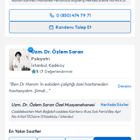
Adnan Kahveci Mahallesi Perlavista Alışveriş Merkezi B Blok No:45 K:6
0 (850) 474 79 71
Randevu Takvimi Talebi
Randevu Talep Et
Prof. Dr. Yakup Albayrak
için randevu takvimi talebi
oluşturun. Size bu uzmandan randevu almanız için bir
Uzm. Dr. Özlem Saran
takvim hazırlandığında e-posta ile bilgilendireceğiz.
Psikiyatri
E-posta Adresiniz
İstanbul
, Kadıköy
5
(
7
Değerlendirme)
Ben Dr Hanım 'in eskiden çalıştığı özel hastaneden
Devamı
hastasıydım. Şimdi...
Kişisel verilerimin işlenmesine ilişkin
Aydınlatma
Metni
'ni okudum ve kişisel verilerimin belirtilen
Uzm. Dr. Özlem Saran Özel Muayenehanesi
Haritada Göster
kapsamda işlenmesini kabul ediyorum.
Caddebostan Mah Bağdat caddesi Kantarcı Rıza Sok Ferid Bey Apt
No.4 Kat 13 Daire 13 Kadıköy / İstanbul
Takvim Talebini Gönder
En Yakın Saatler