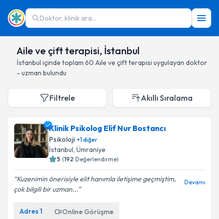
Doktor, klinik ara...
Aile ve çift terapisi, İstanbul
İstanbul
içinde toplam
60
Aile ve çift terapisi
uygulayan doktor
- uzman bulundu
Filtrele
Akıllı Sıralama
Klinik Psikolog Elif Nur Bostancı
Psikoloji
+
1
diğer
İstanbul
, Ümraniye
5
(
192
Değerlendirme)
Kuzenimin önerisiyle elit hanımla iletişime geçmiştim,
Devamı
çok bilgili bir uzman...
Adres
1
Online Görüşme