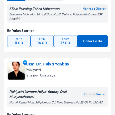
Klinik Psikolog Zehra Kahraman
Haritada Göster
Barbaros Mah. Mor Sümbül Sok. No:/A Deluxia Palace Kat: Daire: 209
Ataşehir
En Yakın Saatler
Yarın
8 Ağu
8 Ağu
Daha Fazla
11:00
16:00
17:00
Uzm. Dr. Hülya Yanbay
Psikiyatri
İstanbul
, Ümraniye
Psikiyatri Uzmanı Hülya Yanbay Özel
Haritada Göster
Muayenehanesi
Namık Kemal Mah. Sütçü İmam Cd. Fera Business No:28-34 Kat:5 D:42
En Yakın Saatler