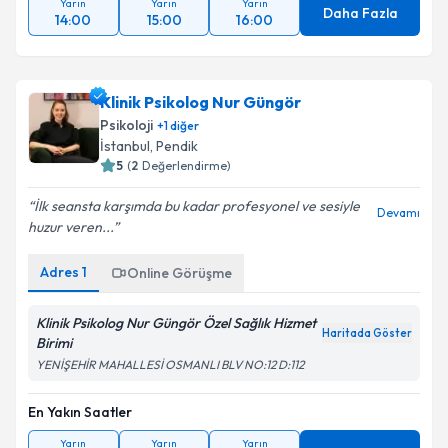
Yarın
Yarın
Yarın
Daha Fazla
14:00
15:00
16:00
Klinik Psikolog Nur Güngör
Psikoloji
+
1
diğer
İstanbul
, Pendik
5
(
2
Değerlendirme)
İlk seansta karşımda bu kadar profesyonel ve sesiyle
Devamı
huzur veren...
Adres
1
Online Görüşme
Klinik Psikolog Nur Güngör Özel Sağlık Hizmet
Haritada Göster
Birimi
YENİŞEHİR MAHALLESİ OSMANLI BLV NO:12 D:112
En Yakın Saatler
Yarın
Yarın
Yarın