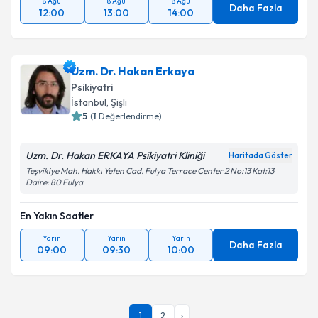
8 Ağu
8 Ağu
8 Ağu
Daha Fazla
12:00
13:00
14:00
Uzm. Dr. Hakan Erkaya
Psikiyatri
İstanbul
, Şişli
5
(
1
Değerlendirme)
Uzm. Dr. Hakan ERKAYA Psikiyatri Kliniği
Haritada Göster
Teşvikiye Mah. Hakkı Yeten Cad. Fulya Terrace Center 2 No:13 Kat:13
Daire: 80 Fulya
En Yakın Saatler
Yarın
Yarın
Yarın
Daha Fazla
09:00
09:30
10:00
1
2
›