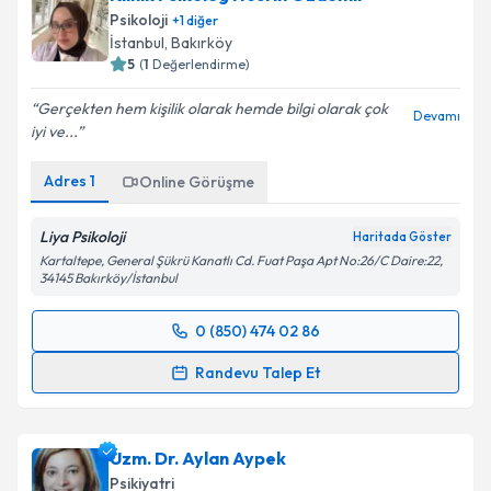
Psikoloji
+
1
diğer
İstanbul
, Bakırköy
5
(
1
Değerlendirme)
Gerçekten hem kişilik olarak hemde bilgi olarak çok
Devamı
iyi ve...
Adres
1
Online Görüşme
Liya Psikoloji
Haritada Göster
Kartaltepe, General Şükrü Kanatlı Cd. Fuat Paşa Apt No:26/C Daire:22,
34145 Bakırköy/İstanbul
0 (850) 474 02 86
Randevu Takvimi Talebi
Randevu Talep Et
Klinik Psikolog Nesrin Özdemir
için randevu
takvimi talebi oluşturun. Size bu uzmandan randevu
Uzm. Dr. Aylan Aypek
almanız için bir takvim hazırlandığında e-posta ile
bilgilendireceğiz.
Psikiyatri