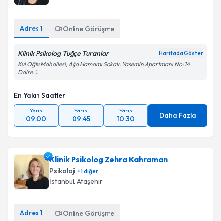
Adres
1
Online Görüşme
Klinik Psikolog Tuğçe Turanlar
Haritada Göster
Kul Oğlu Mahallesi, Ağa Hamamı Sokak, Yasemin Apartmanı No: 14
Daire: 1.
En Yakın Saatler
Yarın
Yarın
Yarın
Daha Fazla
09:00
09:45
10:30
Klinik Psikolog Zehra Kahraman
Psikoloji
+
1
diğer
İstanbul
, Ataşehir
Adres
1
Online Görüşme