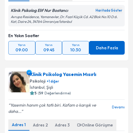
Klinik Psikolog Elif Nur Bostancı
Haritada Göster
Avrupa Residence, Yamanevler, Dr. Fazıl Küçük Cd. A2 Blok No:10 D:6.
Kat, Daire 24, 34764 Ümraniye/İstanbul
En Yakın Saatler
Yarın
Yarın
Yarın
Daha Fazla
09:00
09:45
10:30
Klinik Psikolog Yasemin Mısırlı
Psikoloji
+
1
diğer
İstanbul
, Şişli
5
(
59
Değerlendirme)
Yasemin hanım çok tatlı biri. Kafam o karışık ve
Devamı
daha...
Adres
1
Adres
2
Adres
3
Online Görüşme