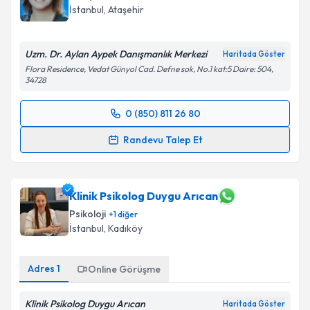
İstanbul
, Ataşehir
E-posta Adresiniz
Uzm. Dr. Aylan Aypek Danışmanlık Merkezi
Haritada Göster
Flora Residence, Vedat Günyol Cad. Defne sok, No.1 kat:5 Daire: 504,
34728
Kişisel verilerimin işlenmesine ilişkin
Aydınlatma
Metni
'ni okudum ve kişisel verilerimin belirtilen
0 (850) 811 26 80
kapsamda işlenmesini kabul ediyorum.
Randevu Takvimi Talebi
Randevu Talep Et
Takvim Talebini Gönder
Uzm. Dr. Aylan Aypek
için randevu takvimi talebi
oluşturun. Size bu uzmandan randevu almanız için bir
takvim hazırlandığında e-posta ile bilgilendireceğiz.
Klinik Psikolog Duygu Arıcan
Psikoloji
+
1
diğer
E-posta Adresiniz
İstanbul
, Kadıköy
Adres
1
Online Görüşme
Kişisel verilerimin işlenmesine ilişkin
Aydınlatma
Klinik Psikolog Duygu Arıcan
Metni
'ni okudum ve kişisel verilerimin belirtilen
Haritada Göster