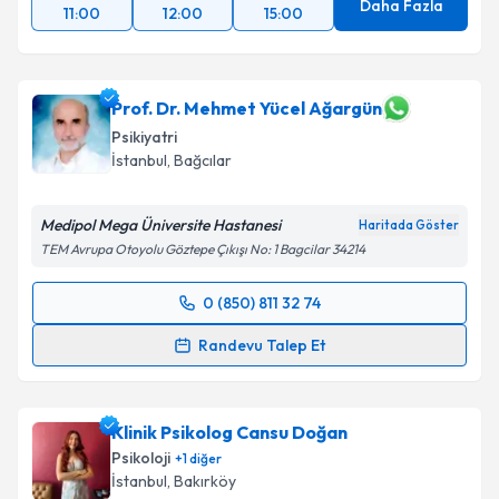
Daha Fazla
11:00
12:00
15:00
Prof. Dr. Mehmet Yücel Ağargün
Psikiyatri
İstanbul
, Bağcılar
Medipol Mega Üniversite Hastanesi
Haritada Göster
TEM Avrupa Otoyolu Göztepe Çıkışı No: 1 Bagcilar 34214
0 (850) 811 32 74
Randevu Takvimi Talebi
Randevu Talep Et
Prof. Dr. Mehmet Yücel Ağargün
için randevu
takvimi talebi oluşturun. Size bu uzmandan randevu
Klinik Psikolog Cansu Doğan
almanız için bir takvim hazırlandığında e-posta ile
bilgilendireceğiz.
Psikoloji
+
1
diğer
İstanbul
, Bakırköy