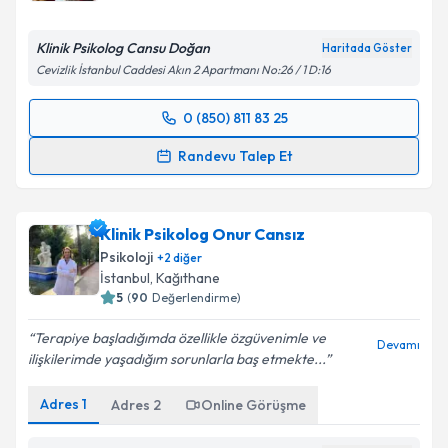
E-posta Adresiniz
Klinik Psikolog Cansu Doğan
Haritada Göster
Cevizlik İstanbul Caddesi Akın 2 Apartmanı No:26 / 1 D:16
Kişisel verilerimin işlenmesine ilişkin
Aydınlatma
0 (850) 811 83 25
Metni
'ni okudum ve kişisel verilerimin belirtilen
Randevu Takvimi Talebi
kapsamda işlenmesini kabul ediyorum.
Randevu Talep Et
Klinik Psikolog Cansu Doğan
için randevu takvimi
Takvim Talebini Gönder
talebi oluşturun. Size bu uzmandan randevu almanız
Klinik Psikolog Onur Cansız
için bir takvim hazırlandığında e-posta ile
bilgilendireceğiz.
Psikoloji
+
2
diğer
İstanbul
, Kağıthane
E-posta Adresiniz
5
(
90
Değerlendirme)
Terapiye başladığımda özellikle özgüvenimle ve
Devamı
ilişkilerimde yaşadığım sorunlarla baş etmekte...
Kişisel verilerimin işlenmesine ilişkin
Aydınlatma
Adres
1
Adres
2
Online Görüşme
Metni
'ni okudum ve kişisel verilerimin belirtilen
kapsamda işlenmesini kabul ediyorum.