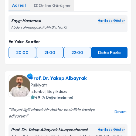
Adres
1
Online Görüşme
Saygı Hastanesi
Haritada Göster
Abdurrahmangazi, Fatih Blv. No:75
En Yakın Saatler
20:00
21:00
22:00
Daha Fazla
Prof. Dr. Yakup Albayrak
Psikiyatri
İstanbul
, Beylikdüzü
4.9
(
4
Değerlendirme)
Gayet ilgili alakalı bir doktor kesinlikle tavsiye
Devamı
ediyorum
Prof. Dr. Yakup Albayrak Muayenehanesi
Haritada Göster