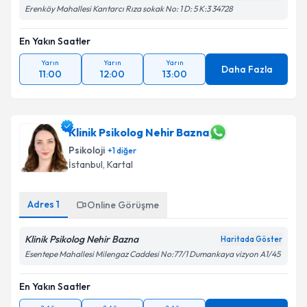
kapsamda işlenmesini kabul ediyorum.
Erenköy Mahallesi Kantarcı Rıza sokak No: 1 D: 5 K:3 34728
En Yakın Saatler
Takvim Talebini Gönder
Yarın
Yarın
Yarın
Daha Fazla
11:00
12:00
13:00
Klinik Psikolog Nehir Bazna
Psikoloji
+
1
diğer
İstanbul
, Kartal
Adres
1
Online Görüşme
Klinik Psikolog Nehir Bazna
Haritada Göster
Esentepe Mahallesi Milengaz Caddesi No:77/1 Dumankaya vizyon A1/45
En Yakın Saatler