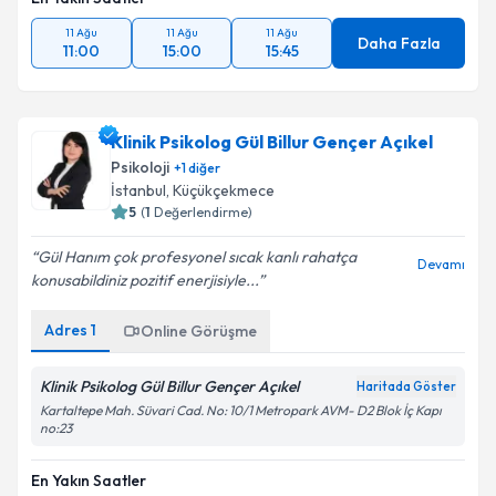
11 Ağu
11 Ağu
11 Ağu
Daha Fazla
11:00
15:00
15:45
Klinik Psikolog Gül Billur Gençer Açıkel
Psikoloji
+
1
diğer
İstanbul
, Küçükçekmece
5
(
1
Değerlendirme)
Gül Hanım çok profesyonel sıcak kanlı rahatça
Devamı
konusabildiniz pozitif enerjisiyle...
Adres
1
Online Görüşme
Klinik Psikolog Gül Billur Gençer Açıkel
Haritada Göster
Kartaltepe Mah. Süvari Cad. No: 10/1 Metropark AVM- D2 Blok İç Kapı
no:23
En Yakın Saatler