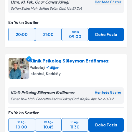
Uzm. Kl. Psk. Onur Cansız Kliniği
Haritada Göster
Sultan Selim Mah. Sultan Selim Cad. No:57 D:4
Takvim Talebini Gönder
En Yakın Saatler
Yarın
20:00
21:00
Daha Fazla
09:00
Klinik Psikolog Süleyman Erdönmez
Psikoloji
+
1
diğer
İstanbul
, Kadıköy
Klinik Psikolog Süleyman Erdönmez
Haritada Göster
Fener Yolu Mah. Fahrettin Kerim Gökay Cad. Köşklü Apt. No:60 D:2
En Yakın Saatler
10 Ağu
10 Ağu
10 Ağu
Daha Fazla
10:00
10:45
11:30