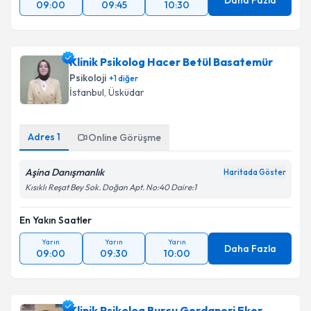
Daha Fazla
09:00
09:45
10:30
Klinik Psikolog Hacer Betül Basatemür
Psikoloji
+
1
diğer
İstanbul
, Üsküdar
Adres
1
Online Görüşme
Aşina Danışmanlık
Haritada Göster
Kısıklı Reşat Bey Sok. Doğan Apt. No:40 Daire:1
En Yakın Saatler
Yarın
Yarın
Yarın
Daha Fazla
09:00
09:30
10:00
Klinik Psikolog Burcu Gerdaneri Eker