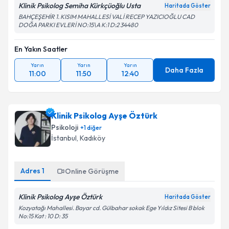
Metni
'ni okudum ve kişisel verilerimin belirtilen
Klinik Psikolog Semiha Kürkçüoğlu Usta
Haritada Göster
kapsamda işlenmesini kabul ediyorum.
BAHÇEŞEHİR 1. KISIM MAHALLESİ VALİ RECEP YAZICIOĞLU CAD
DOĞA PARKI EVLERİ NO:15\A K:1 D:2 34480
Takvim Talebini Gönder
En Yakın Saatler
Yarın
Yarın
Yarın
Daha Fazla
11:00
11:50
12:40
Klinik Psikolog Ayşe Öztürk
Psikoloji
+
1
diğer
İstanbul
, Kadıköy
Adres
1
Online Görüşme
Klinik Psikolog Ayşe Öztürk
Haritada Göster
Kozyatağı Mahallesi. Bayar cd. Gülbahar sokak Ege Yıldız Sitesi B blok
No:15 Kat : 10 D: 35