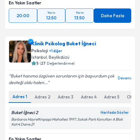
En Yakın Saatler
Yarın
Yarın
20:00
Daha Fazla
12:50
13:50
Klinik Psikolog Buket İğneci
Psikoloji
+
1
diğer
İstanbul
, Beylikdüzü
5
(
27
Değerlendirme)
Buket hanıma özgüven sorunlarım için başvurdum çok
Devamı
desteği oldu halen...
Adres
1
Adres
2
Adres
3
Adres
4
Adres
5
Onl
Buket İğneci 2
Haritada Göster
Barbaros Hayrettinpaşa Mahallesi 1997. Sokak Park Konutları A Blok
Kat:4 Daire:21
En Yakın Saatler