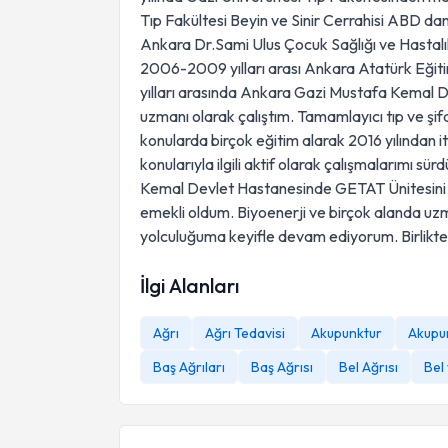
Tıp Fakültesi Beyin ve Sinir Cerrahisi ABD dan
Ankara Dr.Sami Ulus Çocuk Sağlığı ve Hastalı
2006-2009 yılları arası Ankara Atatürk Eği
yılları arasında Ankara Gazi Mustafa Kemal D
uzmanı olarak çalıştım. Tamamlayıcı tıp ve şif
konularda birçok eğitim alarak 2016 yılından 
konularıyla ilgili aktif olarak çalışmalarımı 
Kemal Devlet Hastanesinde GETAT Ünitesini 
emekli oldum. Biyoenerji ve birçok alanda uzm
yolculuğuma keyifle devam ediyorum. Birlikt
İlgi Alanları
Ağrı
Ağrı Tedavisi
Akupunktur
Akupun
Baş Ağrıları
Baş Ağrısı
Bel Ağrısı
Bel 