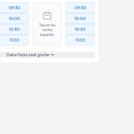
09:30
09:30
10:00
10:00
Takvim bu
10:30
10:30
tarihe
kapalıdır
11:00
11:00
Daha fazla saat göster