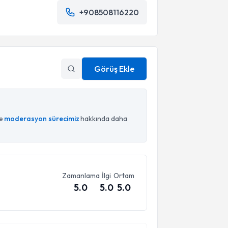
+908508116220
Görüş Ekle
ce
moderasyon sürecimiz
hakkında daha
Zamanlama
İlgi
Ortam
5.0
5.0
5.0