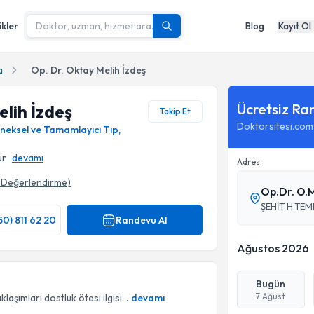
ikler
Blog
Kayıt Ol
a
Op. Dr. Oktay Melih İzdeş
Ücretsiz Ra
elih İzdeş
Takip Et
Doktorsitesi.com
neksel ve Tamamlayıcı Tıp
,
ur
devamı
Adres
Değerlendirme)
Op.Dr. O.
ŞEHİT H.TEM
50) 811 62 20
Randevu Al
Ağustos 2026
Bugün
7 Ağust
şımları dostluk ötesi ilgisi...
devamı