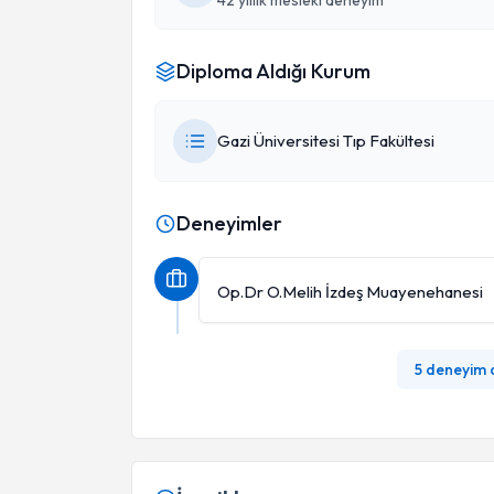
42 yıllık mesleki deneyim
Diploma Aldığı Kurum
Gazi Üniversitesi Tıp Fakültesi
Deneyimler
Op.Dr O.Melih İzdeş Muayenehanesi
5 deneyim