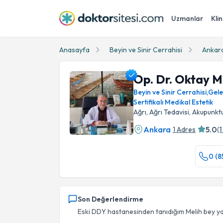
Uzmanlar
Klin
Anasayfa
Beyin ve Sinir Cerrahisi
Ankar
Op. Dr. Oktay M
Beyin ve Sinir Cerrahisi
,
Gele
Sertifikalı Medikal Estetik
Ağrı, Ağrı Tedavisi, Akupunkt
Ankara
5.0
1 Adres
(
1
Op. Dr. Oktay Melih İzdeş Profil Fotoğrafı
0 (8
Son Değerlendirme
Eski DDY hastanesinden tanıdığım Melih bey yakla