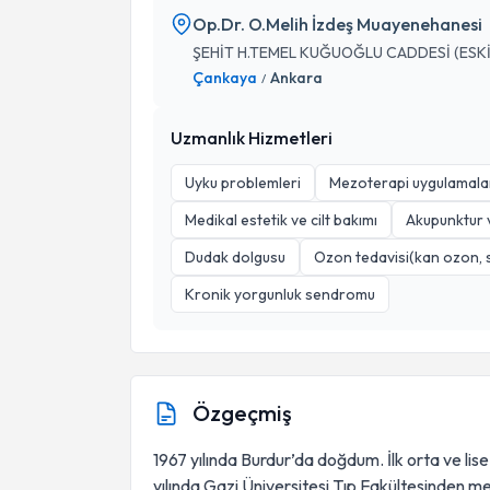
Op.Dr. O.Melih İzdeş Muayenehanesi
ŞEHİT H.TEMEL KUĞUOĞLU CADDESİ (ESKİ 
Çankaya
Ankara
/
Uzmanlık Hizmetleri
Uyku problemleri
Mezoterapi uygulamala
Medikal estetik ve cilt bakımı
Akupunktur v
Dudak dolgusu
Ozon tedavisi(kan ozon, 
Kronik yorgunluk sendromu
Özgeçmiş
1967 yılında Burdur’da doğdum. İlk orta ve li
yılında Gazi Üniversitesi Tıp Fakültesinden me