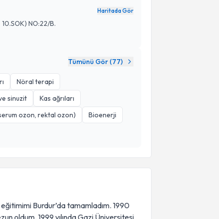
Haritada Gör
10.SOK) NO:22/B.
Tümünü Gör (
77
)
rı
Nöral terapi
e sinuzit
Kas ağrıları
serum ozon, rektal ozon)
Bioenerji
se eğitimimi Burdur’da tamamladım. 1990
zun oldum. 1999 yılında Gazi Üniversitesi