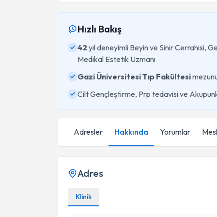
Hızlı Bakış
42
yıl deneyimli Beyin ve Sinir Cerrahisi, G
Medikal Estetik Uzmanı
Gazi Üniversitesi Tıp Fakültesi
mezun
Cilt Gençleştirme, Prp tedavisi ve Akupun
Adresler
Hakkında
Yorumlar
Mesl
Adres
Klinik