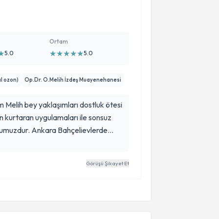
Ortam
★
★
★
★
★
★
5.0
5.0
l ozon)
Op.Dr. O.Melih İzdeş Muayenehanesi
 Melih bey yaklaşımları dostluk ötesi
ndan kurtaran uygulamaları ile sonsuz
rumuzdur. Ankara Bahçelievlerde
ey fayda sağlamaktayım, özellikle
e hissediyorum, klinik ve Melih bey le
Görüşü Şikayet Et
. .