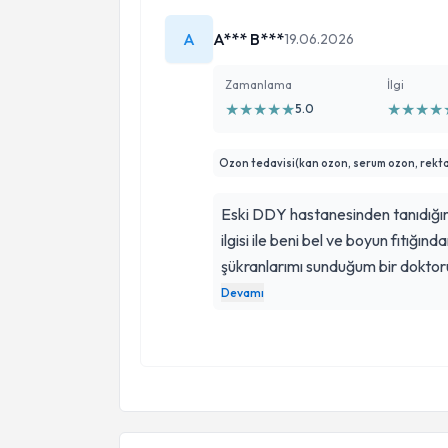
A
A*** B***
19.06.2026
Zamanlama
İlgi
★
★
★
★
★
★
★
★
★
5.0
Ozon tedavisi(kan ozon, serum ozon, rekta
Eski DDY hastanesinden tanıdığım
ilgisi ile beni bel ve boyun fıtığı
şükranlarımı sunduğum bir dokto
açmış olduğu klinikten de üst düz
Devamı
ozon tedavisi ile kendimi çok zind
tanışmanızı mutlaka öneriyorum. . 