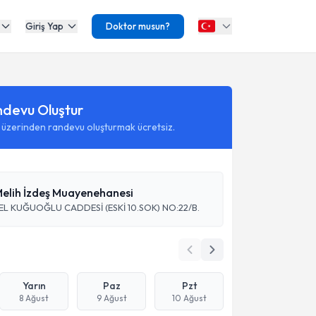
Giriş Yap
Doktor musun?
ndevu Oluştur
 üzerinden randevu oluşturmak ücretsiz.
Melih İzdeş Muayenehanesi
EL KUĞUOĞLU CADDESİ (ESKİ 10.SOK) NO:22/B.
Yarın
Paz
Pzt
8 Ağust
9 Ağust
10 Ağust