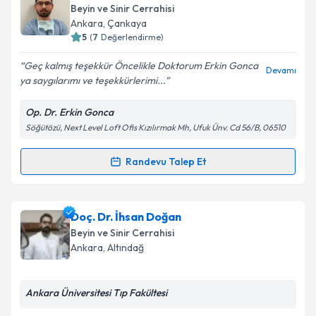
Beyin ve Sinir Cerrahisi
Ankara
, Çankaya
5
(
7
Değerlendirme)
Geç kalmış teşekkür Öncelikle Doktorum Erkin Gonca
Devamı
ya saygılarımı ve teşekkürlerimi...
Op. Dr. Erkin Gonca
Söğütözü, Next Level Loft Ofis Kızılırmak Mh, Ufuk Ünv. Cd 56/B, 06510
Randevu Talep Et
Randevu Takvimi Talebi
Op. Dr. Erkin Gonca
için randevu takvimi talebi
Doç. Dr. İhsan Doğan
oluşturun. Size bu uzmandan randevu almanız için bir
Beyin ve Sinir Cerrahisi
takvim hazırlandığında e-posta ile bilgilendireceğiz.
Ankara
, Altındağ
E-posta Adresiniz
Ankara Üniversitesi Tıp Fakültesi