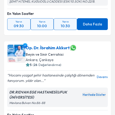
ŞEHİT H.TEMEL KUĞUOĞLU CADDESİ (ESKİ 10.SOK) NO:22/B.
En Yakın Saatler
Yarın
Yarın
Yarın
Daha Fazla
09:30
10:00
10:30
Op. Dr. İbrahim Akkurt
Beyin ve Sinir Cerrahisi
Ankara
, Çankaya
5
(
26
Değerlendirme)
Hocamı yozgat şehir hastanesinde çalıştığı dönemden
Devamı
tanıyorum. yıldır olan...
DR.RIDVAN EGE HASTANESİ(UFUK
Haritada Göster
ÜNİVERSİTESİ)
Mevlana Bulvarı No:86-88