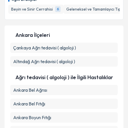
takvim hazırlandığında e-posta ile bilgilendireceğiz.
Beyin ve Sinir Cerrahisi
Geleneksel ve Tamamlayıcı Tıp
6
1
E-posta Adresiniz
Ankara İlçeleri
Kişisel verilerimin işlenmesine ilişkin
Aydınlatma
Çankaya
Metni
Ağrı tedavisi ( algoloji )
'ni okudum ve kişisel verilerimin belirtilen
kapsamda işlenmesini kabul ediyorum.
Altındağ
Ağrı tedavisi ( algoloji )
Takvim Talebini Gönder
Ağrı tedavisi ( algoloji ) ile İlgili Hastalıklar
Ankara Bel Ağrısı
Ankara Bel Fıtığı
Ankara Boyun Fıtığı