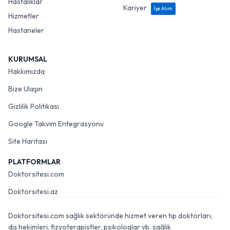
Hastalıklar
Kariyer
İşe Alım
Hizmetler
Hastaneler
KURUMSAL
Hakkımızda
Bize Ulaşın
Gizlilik Politikası
Google Takvim Entegrasyonu
Site Haritası
PLATFORMLAR
Doktorsitesi.com
Doktorsitesi.az
Doktorsitesi.com sağlık sektöründe hizmet veren tıp doktorları,
diş hekimleri, fizyoterapistler, psikologlar vb. sağlık