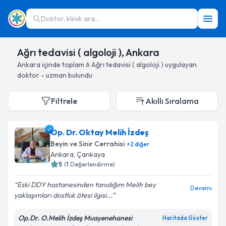
Doktor, klinik ara...
Ağrı tedavisi ( algoloji ), Ankara
Ankara
içinde toplam
6
Ağrı tedavisi ( algoloji )
uygulayan
doktor - uzman bulundu
Filtrele
Akıllı Sıralama
Op. Dr. Oktay Melih İzdeş
Beyin ve Sinir Cerrahisi
+
2
diğer
Ankara
, Çankaya
5
(
1
Değerlendirme)
Eski DDY hastanesinden tanıdığım Melih bey
Devamı
yaklaşımları dostluk ötesi ilgisi...
Op.Dr. O.Melih İzdeş Muayenehanesi
Haritada Göster