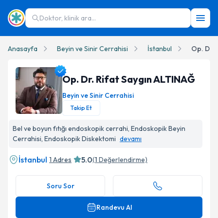
Doktor, klinik ara...
Anasayfa
Beyin ve Sinir Cerrahisi
İstanbul
Op. Dr. 
Op. Dr. Rifat Saygın ALTINAĞ
Beyin ve Sinir Cerrahisi
Takip Et
Op. Dr. Rifat Saygın ALTINAĞ Profil Fotoğrafı
Bel ve boyun fıtığı endoskopik cerrahi, Endoskopik Beyin
Cerrahisi, Endoskopik Diskektomi
devamı
İstanbul
5.0
1 Adres
(
1
Değerlendirme)
Soru Sor
Randevu Al