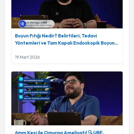
Boyun Fıtığı Nedir? Belirtileri, Tedavi
Yöntemleri ve Tam Kapalı Endoskopik Boyun
Fıtığı Ameliyatı
19 Mart 2026
6mm Kesi ile Omurga Ameliyatı! 🔍 UBE, Transforaminal ve I
6mm Kesi ile Omurga Ameliyatı! 🔍 UBE,