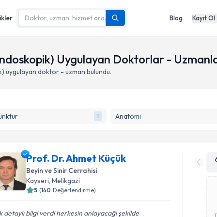
ikler
Blog
Kayıt Ol
l Endoskopik) Uygulayan Doktorlar - Uzmanl
k)
uygulayan doktor - uzman bulundu.
unktur
Anatomi
1
Prof. Dr. Ahmet Küçük
Beyin ve Sinir Cerrahisi
Kayseri
,
Melikgazi
5
(
140
Değerlendirme)
 detaylı bilgi verdi herkesin anlayacağı şekilde