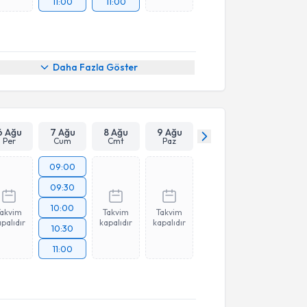
11:00
11:00
Daha Fazla Göster
6 Ağu
7 Ağu
8 Ağu
9 Ağu
Per
Cum
Cmt
Paz
09:00
09:30
10:00
Takvim
Takvim
Takvim
palıdır
kapalıdır
kapalıdır
10:30
11:00