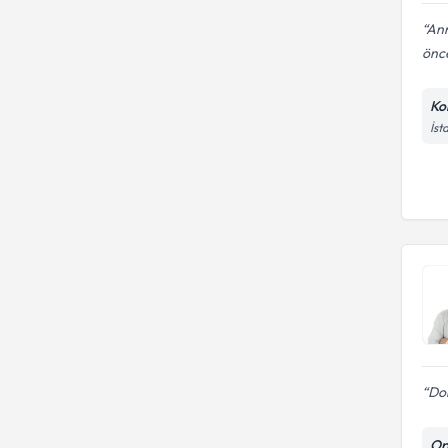
Ann
önce
Ko
İst
Do
Op