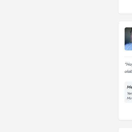
Ha
olab
Me
Yen
Mut