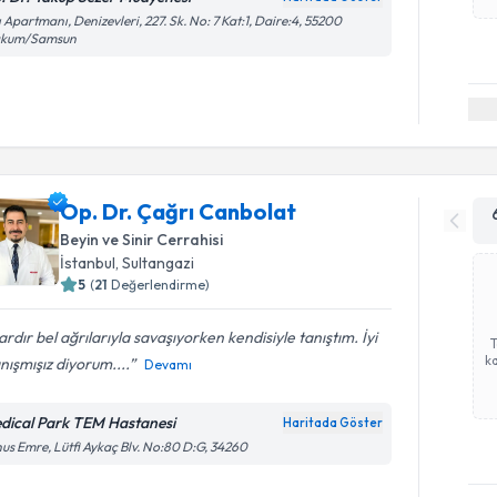
ı Apartmanı, Denizevleri, 227. Sk. No: 7 Kat:1, Daire:4, 55200
akum/Samsun
Op. Dr. Çağrı Canbolat
Beyin ve Sinir Cerrahisi
İstanbul
,
Sultangazi
5
(
21
Değerlendirme)
lardır bel ağrılarıyla savaşıyorken kendisiyle tanıştım. İyi
ka
anışmışız diyorum....
Devamı
dical Park TEM Hastanesi
Haritada Göster
us Emre, Lütfi Aykaç Blv. No:80 D:G, 34260