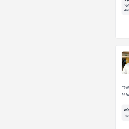
Yal
At
Yıl
ki t
Me
Yun