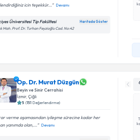
ka
ilendirdiğiniz icin teşekkür...
Devamı
iyes Üniversitesi Tip Fakültesi
Haritada Göster
k Mah. Prof. Dr. Turhan Feyzioğlu Cad. No:42
Op. Dr. Murat Düzgün
Beyin ve Sinir Cerrahisi
İzmir
,
Çiğli
5
(
151
Değerlendirme)
rar verme aşamasından iyileşme sürecine kadar her
ka
an yanımda olan,...
Devamı