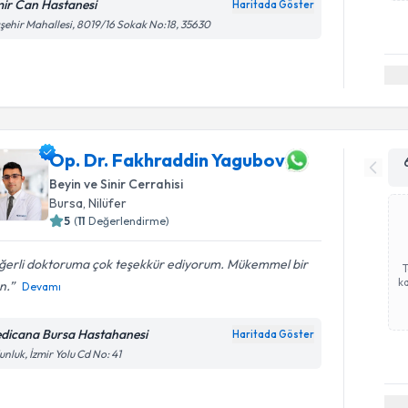
mir Can Hastanesi
Haritada Göster
şehir Mahallesi, 8019/16 Sokak No:18, 35630
Op. Dr. Fakhraddin Yagubov
Beyin ve Sinir Cerrahisi
Bursa
,
Nilüfer
5
(
11
Değerlendirme)
ğerli doktoruma çok teşekkür ediyorum. Mükemmel bir
ka
n.
Devamı
dicana Bursa Hastahanesi
Haritada Göster
nluk, İzmir Yolu Cd No: 41