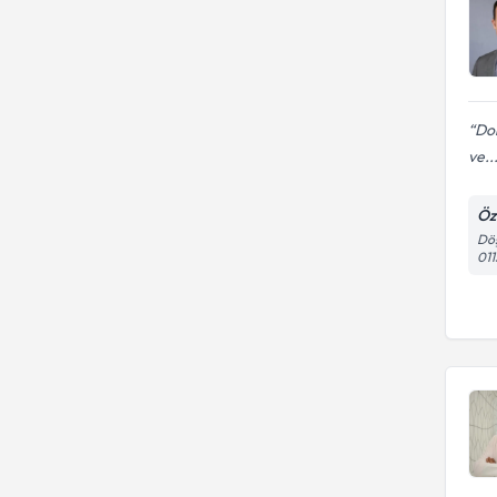
Do
ve..
Öz
Döş
01