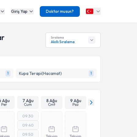
Giriş Yap
Doktor musun?
ar
Sıralama
Akıllı Sıralama
Kupa Terapi(Hacamat)
1
1
6 Ağu
7 Ağu
8 Ağu
9 Ağu
Per
Cum
Cmt
Paz
09:30
09:40
09:50
Takvim
Takvim
Takvim