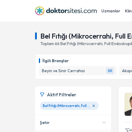
Uzmanlar
Klin
Bel Fıtığı (Mikrocerrahi, Ful
Toplam
66
Bel Fıtığı (Mikrocerrahi, Full Endoskopi
İlgili Branşlar
Beyin ve Sinir Cerrahisi
Akup
66
Aktif Filtreler
Bel Fıtığı (Mikrocerrahi, Full Endoskopik)
Şehir
Çok