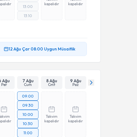
palıdır
kapalıdır
kapalıdır
13:00
13:10
12 Ağu
Çar
08:00
Uygun Müsaitlik
6 Ağu
7 Ağu
8 Ağu
9 Ağu
Per
Cum
Cmt
Paz
09:00
09:30
10:00
Takvim
Takvim
Takvim
palıdır
kapalıdır
kapalıdır
10:30
11:00