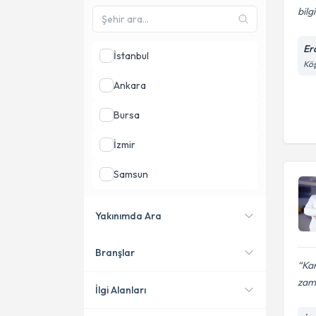
bilg
Erc
İstanbul
Köş
Ankara
Bursa
İzmir
Samsun
Kocaeli
Yakınımda Ara
Adana
Branşlar
Konumuma yakın uzmanları
Ka
göster
zam
İlgi Alanları