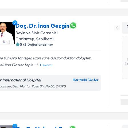
Doç. Dr. İnan Gezgin
Beyin ve Sinir Cerrahisi
Gaziantep
,
Şehitkamil
5
(
2
Değerlendirme)
e tümörü tanısıyla uzun süre doktor doktor dolaştım.
ka
ak’tan Gaziantep’e...
Devamı
r İnternational Hospital
Haritada Göster
ahitler, Gazi Muhtar Paşa Blv. No:56, 27090