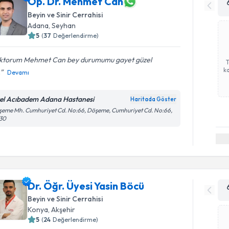
Op. Dr. Mehmet Can
Beyin ve Sinir Cerrahisi
Adana
,
Seyhan
5
(
37
Değerlendirme)
ktorum Mehmet Can bey durumumu gayet güzel
ka
.
Devamı
el Acıbadem Adana Hastanesi
Haritada Göster
eme Mh. Cumhuriyet Cd. No:66, Döşeme, Cumhuriyet Cd. No:66,
130
Dr. Öğr. Üyesi Yasin Böcü
Beyin ve Sinir Cerrahisi
Konya
,
Akşehir
5
(
24
Değerlendirme)