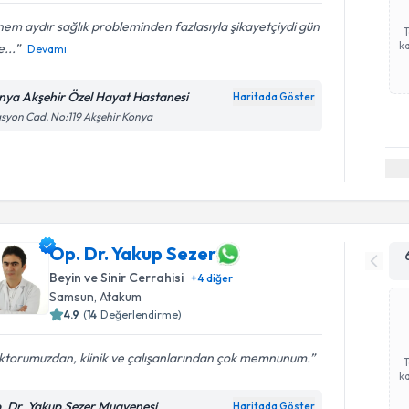
em aydır sağlık probleminden fazlasıyla şikayetçiydi gün
ka
...
Devamı
nya Akşehir Özel Hayat Hastanesi
Haritada Göster
asyon Cad. No:119 Akşehir Konya
Op. Dr. Yakup Sezer
Beyin ve Sinir Cerrahisi
+
4
diğer
Samsun
,
Atakum
4.9
(
14
Değerlendirme)
ktorumuzdan, klinik ve çalışanlarından çok memnunum.
ka
. Dr. Yakup Sezer Muayenesi
Haritada Göster