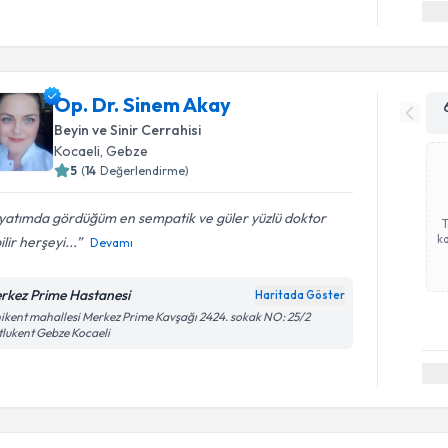
Op. Dr. Sinem Akay
Beyin ve Sinir Cerrahisi
Kocaeli
,
Gebze
5
(
14
Değerlendirme)
yatımda gördüğüm en sempatik ve güler yüzlü doktor
ka
ilir herşeyi...
Devamı
rkez Prime Hastanesi
Haritada Göster
ikent mahallesi Merkez Prime Kavşağı 2424. sokak NO: 25/2
lukent Gebze Kocaeli