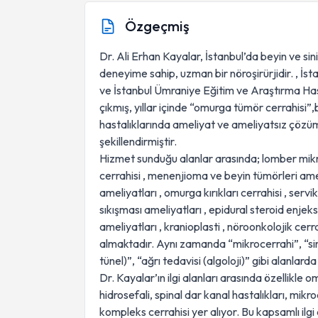
Özgeçmiş
Dr. Ali Erhan Kayalar, İstanbul’da beyin ve sini
deneyime sahip, uzman bir nöroşirürjidir. , İs
ve İstanbul Ümraniye Eğitim ve Araştırma Hast
çıkmış, yıllar içinde “omurga tümör cerrahisi”,b
hastalıklarında ameliyat ve ameliyatsız çözüm
şekillendirmiştir.
Hizmet sunduğu alanlar arasında; lomber mikr
cerrahisi , menenjioma ve beyin tümörleri ameli
ameliyatları , omurga kırıkları cerrahisi , servik
sıkışması ameliyatları , epidural steroid enjeks
ameliyatları , kranioplasti , nöroonkolojik cerr
almaktadır. Aynı zamanda “mikrocerrahi”, “sini
tünel)”, “ağrı tedavisi (algoloji)” gibi alanlar
Dr. Kayalar’ın ilgi alanları arasında özellikle 
hidrosefali, spinal dar kanal hastalıkları, mikro
kompleks cerrahisi yer alıyor. Bu kapsamlı ilgi