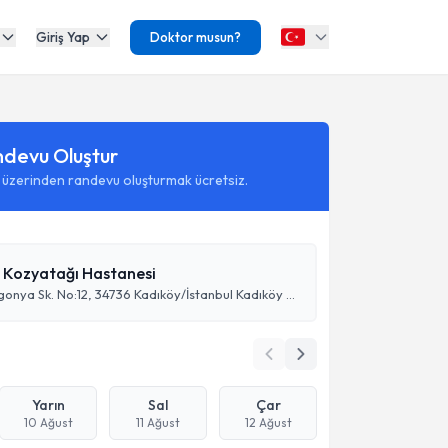
Giriş Yap
Doktor musun?
ndevu Oluştur
 üzerinden randevu oluşturmak ücretsiz.
Kozyatağı Hastanesi
19 Mayıs, Begonya Sk. No:12, 34736 Kadıköy/İstanbul Kadıköy / İstanbul
Yarın
Sal
Çar
10 Ağust
11 Ağust
12 Ağust