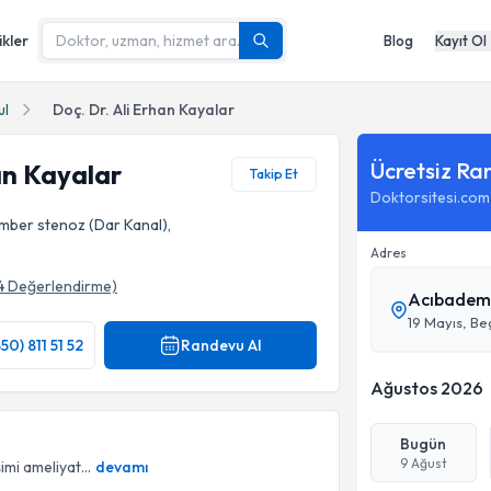
ikler
Blog
Kayıt Ol
ul
Doç. Dr. Ali Erhan Kayalar
Ücretsiz Ra
an Kayalar
Takip Et
Doktorsitesi.com
mber stenoz (Dar Kanal),
Adres
4
Değerlendirme)
Acıbadem 
50) 811 51 52
Randevu Al
Ağustos 2026
Bugün
9 Ağust
imi ameliyat...
devamı