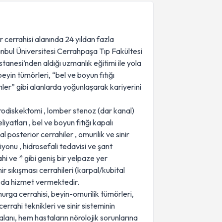
r cerrahisi alanında 24 yıldan fazla
tanbul Üniversitesi Cerrahpaşa Tıp Fakültesi
anesi’nden aldığı uzmanlık eğitimi ile yola
eyin tümörleri, “bel ve boyun fıtığı
ler” gibi alanlarda yoğunlaşarak kariyerini
odiskektomi , lomber stenoz (dar kanal)
yatları , bel ve boyun fıtığı kapalı
al posterior cerrahiler , omurilik ve sinir
iyonu , hidrosefali tedavisi ve şant
ahi ve * gibi geniş bir yelpaze yer
r sıkışması cerrahileri (karpal/kubital
da da hizmet vermektedir.
omurga cerrahisi, beyin-omurilik tümörleri,
cerrahi teknikleri ve sinir sisteminin
 alanı, hem hastaların nörolojik sorunlarına