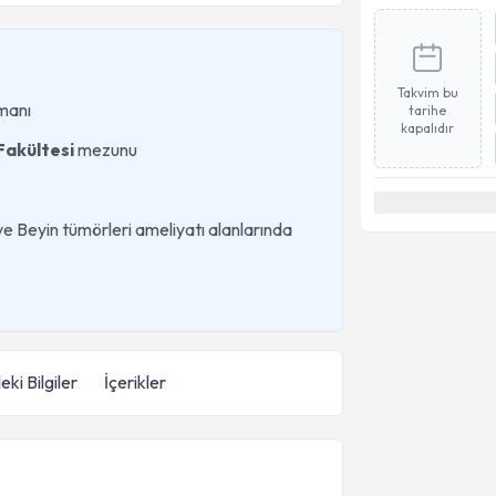
Takvim bu
zmanı
tarihe
kapalıdır
Fakültesi
mezunu
i ve Beyin tümörleri ameliyatı alanlarında
eki Bilgiler
İçerikler