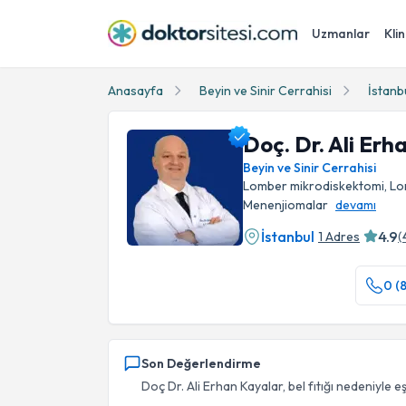
Uzmanlar
Klin
Anasayfa
Beyin ve Sinir Cerrahisi
İstanb
Doç. Dr. Ali Erh
Beyin ve Sinir Cerrahisi
Lomber mikrodiskektomi, Lo
Menenjiomalar
devamı
İstanbul
4.9
1 Adres
(
Doç. Dr. Ali Erhan Kayalar Profil Fotoğrafı
0 (8
Son Değerlendirme
Doç Dr. Ali Erhan Kayalar, bel fıtığı nedeniyle eş