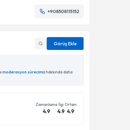
+908508115152
Görüş Ekle
ce
moderasyon sürecimiz
hakkında daha
Zamanlama
İlgi
Ortam
4.9
4.9
4.9