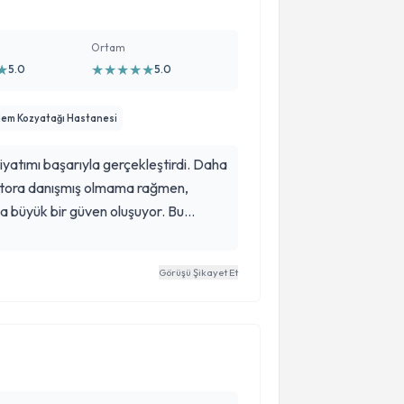
Ortam
★
★
★
★
★
★
5.0
5.0
em Kozyatağı Hastanesi
iyatımı başarıyla gerçekleştirdi. Daha
ktora danışmış olmama rağmen,
a büyük bir güven oluşuyor. Bu
 kararı aldım. Oldukça naif, işini
uda elinden gelenin fazlasını
Görüşü Şikayet Et
im. Tüm (bazen gerçekten gereksiz 😊)
tın karşımıza mesleğini bu kadar iyi ve
ati ile birleştirebilen insanlar
r ederim.