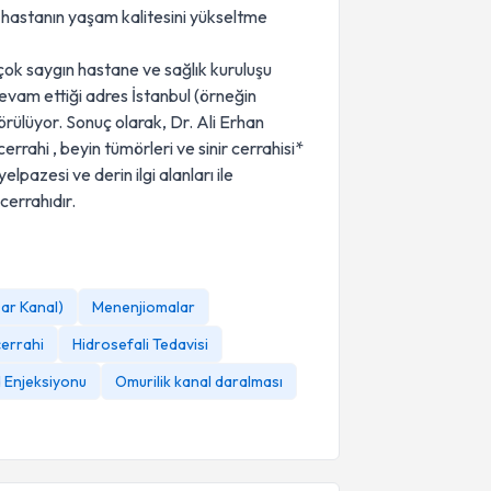
 hastanın yaşam kalitesini yükseltme
rçok saygın hastane ve sağlık kuruluşu
evam ettiği adres İstanbul (örneğin
ülüyor. Sonuç olarak, Dr. Ali Erhan
cerrahi , beyin tümörleri ve sinir cerrahisi*
lpazesi ve derin ilgi alanları ile
cerrahıdır.
ar Kanal)
Menenjiomalar
errahi
Hidrosefali Tedavisi
d Enjeksiyonu
Omurilik kanal daralması