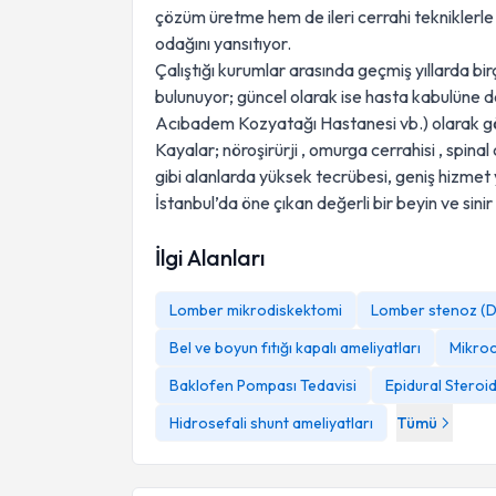
çözüm üretme hem de ileri cerrahi tekniklerle
odağını yansıtıyor.
Çalıştığı kurumlar arasında geçmiş yıllarda bi
bulunuyor; güncel olarak ise hasta kabulüne d
Acıbadem Kozyatağı Hastanesi vb.) olarak gör
Kayalar; nöroşirürji , omurga cerrahisi , spinal 
gibi alanlarda yüksek tecrübesi, geniş hizmet ye
İstanbul’da öne çıkan değerli bir beyin ve sinir 
İlgi Alanları
Lomber mikrodiskektomi
Lomber stenoz (D
Bel ve boyun fıtığı kapalı ameliyatları
Mikroc
Baklofen Pompası Tedavisi
Epidural Steroi
Hidrosefali shunt ameliyatları
Tümü