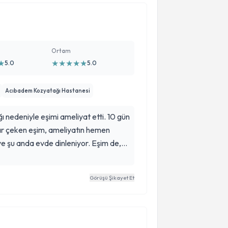
Ortam
★
★
★
★
★
★
5.0
5.0
Acıbadem Kozyatağı Hastanesi
ğı nedeniyle eşimi ameliyat etti. 10 gün
ar çeken eşim, ameliyatın hemen
ve şu anda evde dinleniyor. Eşim de,
 ben de, kendisinin hastası ile
en çok memnunuz ve teşekkür ediyoruz.
Görüşü Şikayet Et