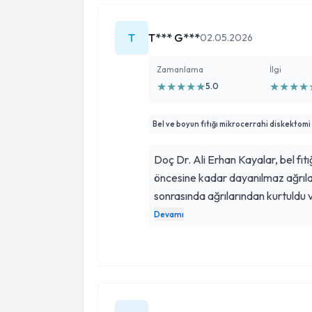
T
T*** G***
02.05.2026
Zamanlama
İlgi
★
★
★
★
★
★
★
★
★
5.0
Bel ve boyun fıtığı mikrocerrahi diskektomi
Doç Dr. Ali Erhan Kayalar, bel fıtı
öncesine kadar dayanılmaz ağrıl
sonrasında ağrılarından kurtuldu 
deontoloji uzmanı bir hekim olarak
Devamı
iletişiminden ve gösterdiği ilgid