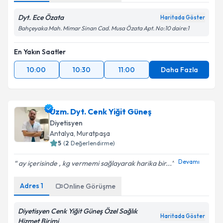
Dyt. Ece Özata
Haritada Göster
Bahçeyaka Mah. Mimar Sinan Cad. Musa Özata Apt. No:10 daire:1
En Yakın Saatler
10:00
10:30
11:00
Daha Fazla
Uzm. Dyt. Cenk Yiğit Güneş
Diyetisyen
Antalya
, Muratpaşa
5
(
2
Değerlendirme)
Devamı
ay içerisinde , kg vermemi sağlayarak harika bir...
Adres
1
Online Görüşme
Diyetisyen Cenk Yiğit Güneş Özel Sağlık
Haritada Göster
Hizmet Birimi