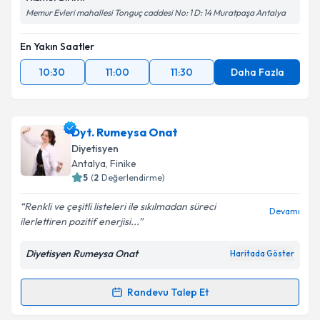
Memur Evleri mahallesi Tonguç caddesi No: 1 D: 14 Muratpaşa Antalya
En Yakın Saatler
10:30
11:00
11:30
Daha Fazla
Dyt. Rumeysa Onat
Diyetisyen
Antalya
, Finike
5
(
2
Değerlendirme)
Renkli ve çeşitli listeleri ile sıkılmadan süreci
Devamı
ilerlettiren pozitif enerjisi...
Diyetisyen Rumeysa Onat
Haritada Göster
Randevu Talep Et
Randevu Takvimi Talebi