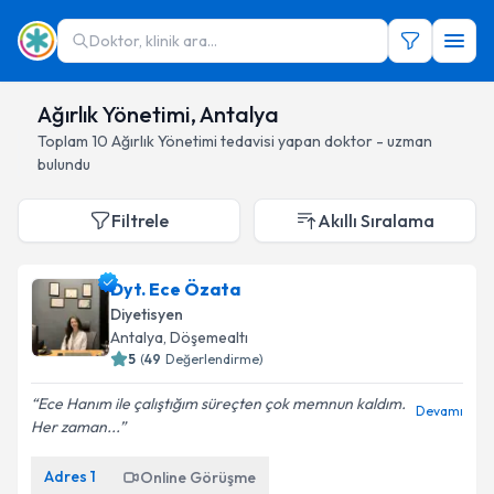
Doktor, klinik ara...
Ağırlık Yönetimi, Antalya
Toplam
10
Ağırlık Yönetimi
tedavisi yapan doktor - uzman
bulundu
Filtrele
Akıllı Sıralama
Dyt. Ece Özata
Diyetisyen
Antalya
, Döşemealtı
5
(
49
Değerlendirme)
Ece Hanım ile çalıştığım süreçten çok memnun kaldım.
Devamı
Her zaman...
Adres
1
Online Görüşme