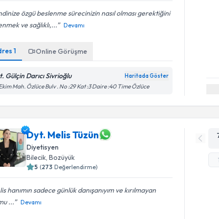
dinize özgü beslenme sürecinizin nasıl olması gerektiğini
nmek ve sağlıklı,...
Devamı
dres
1
Online Görüşme
t. Gülçin Darıcı Sivrioğlu
Haritada Göster
Ekim Mah. Özlüce Bulv . No :29 Kat :3 Daire :40 Time Özlüce
Dyt. Melis Tüzün
Diyetisyen
Bilecik
,
Bozüyük
5
(
273
Değerlendirme)
is hanımın sadece günlük danışanıyım ve kırılmayan
mu ...
Devamı