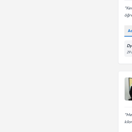
Ken
öğre
A
Dy
29 
Mel
kilo