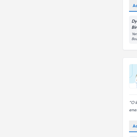
A
Dy
Bi
Yen
Boz
O k
ener
A