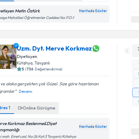
yetisyen Metin Öztürk
Haritada Göster
paşa Mahallesi Öğretmenler Caddesi No:11 D:1
Uzm. Dyt. Merve Korkmaz
Diyetisyen
Kütahya
,
Tavşanlı
5
(
756
Değerlendirme)
i ve alaka gerçekten çok Güzel. Size göre hazırlanan
gramlar
Devamı
dres
1
Online Görüşme
rve Korkmaz Beslenme&Diyet
Haritada Göster
nışmanlığı
i mah. Emet cad. No:26 Kat:3 Tavşanlı/Kütahya