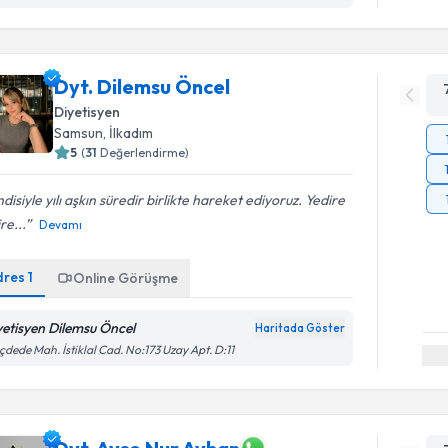
Dyt. Dilemsu Öncel
Diyetisyen
Samsun
,
İlkadım
5
(
31
Değerlendirme)
disiyle yılı aşkın süredir birlikte hareket ediyoruz. Yedire
re...
Devamı
dres
1
Online Görüşme
yetisyen Dilemsu Öncel
Haritada Göster
ıçdede Mah. İstiklal Cad. No:173 Uzay Apt. D:11