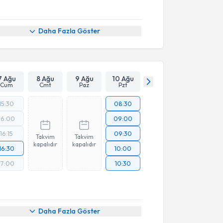
Daha Fazla Göster
7 Ağu
8 Ağu
9 Ağu
10 Ağu
Cum
Cmt
Paz
Pzt
15:30
08:30
16:00
09:00
16:15
09:30
Takvim
Takvim
kapalıdır
kapalıdır
16:30
10:00
17:00
10:30
Daha Fazla Göster