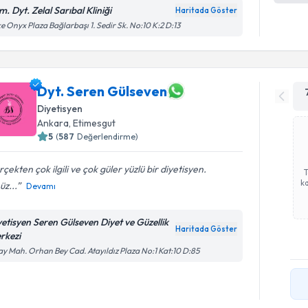
. Dyt. Zelal Sarıbal Kliniği
Haritada Göster
e Onyx Plaza Bağlarbaşı 1. Sedir Sk. No:10 K:2 D:13
Dyt. Seren Gülseven
Diyetisyen
Ankara
,
Etimesgut
5
(
587
Değerlendirme)
çekten çok ilgili ve çok güler yüzlü bir diyetisyen.
ka
z...
Devamı
yetisyen Seren Gülseven Diyet ve Güzellik
Haritada Göster
rkezi
ay Mah. Orhan Bey Cad. Atayıldız Plaza No:1 Kat:10 D:85