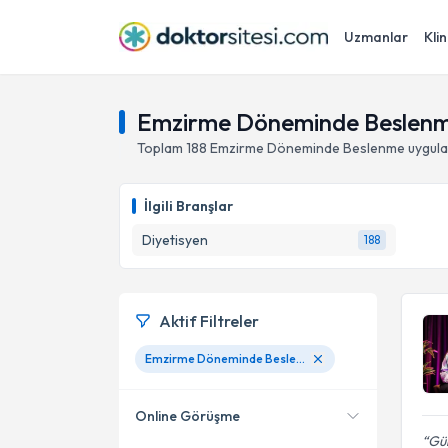
Uzmanlar
Klin
Emzirme Döneminde Beslenme
Toplam
188
Emzirme Döneminde Beslenme
uygula
İlgili Branşlar
Diyetisyen
188
Aktif Filtreler
Emzirme Döneminde Beslenme
Online Görüşme
Gül