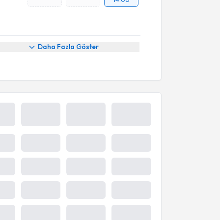
Daha Fazla Göster
7 Ağu
8 Ağu
9 Ağu
10 Ağu
Cum
Cmt
Paz
Pzt
15:30
09:30
09:30
16:00
10:00
10:00
16:30
10:30
10:30
Takvim
kapalıdır
17:00
11:00
11:00
17:30
11:30
11:30