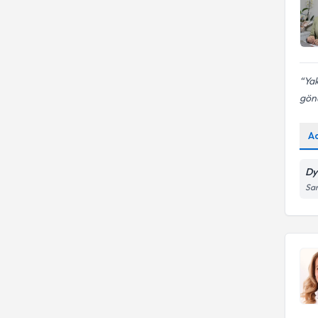
Yak
gönü
A
Dy
San