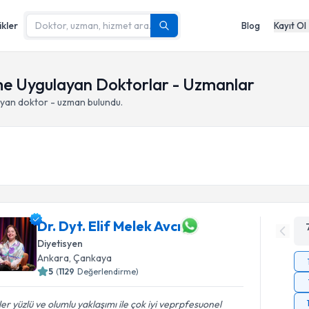
ikler
Blog
Kayıt Ol
 Uygulayan Doktorlar - Uzmanlar
yan doktor - uzman bulundu.
Dr. Dyt. Elif Melek Avcı
Diyetisyen
Ankara
,
Çankaya
5
(
1129
Değerlendirme)
er yüzlü ve olumlu yaklaşımı ile çok iyi veprpfesuonel