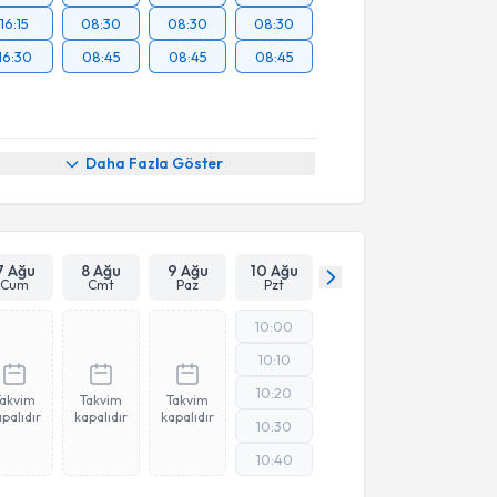
16:15
08:30
08:30
08:30
16:30
08:45
08:45
08:45
Daha Fazla Göster
7 Ağu
8 Ağu
9 Ağu
10 Ağu
Cum
Cmt
Paz
Pzt
10:00
10:10
10:20
Takvim
Takvim
Takvim
palıdır
kapalıdır
kapalıdır
10:30
10:40