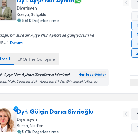
Dyt. Ayşe Nur Ayhan
Diyetisyen
Konya
,
Selçuklu
5
(
68
Değerlendirme)
laşık bir süredir Ayşe Nur Ayhan ile çalışıyorum ve
l...
Devamı
dres
1
Online Görüşme
t. Ayşe Nur Ayhan Zayıflama Merkezi
Haritada Göster
cak Mah. Sevenler Sok. Yanartaş Sit. No :8/F Selçuklu Konya
Dyt. Gülçin Darıcı Sivrioğlu
Diyetisyen
Bursa
,
Nilüfer
5
(
118
Değerlendirme)