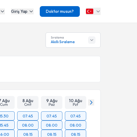
Giriş Yap
Doktor musun?
Sıralama
Akıllı Sıralama
7 Ağu
8 Ağu
9 Ağu
10 Ağu
Cum
Cmt
Paz
Pzt
15:30
07:45
07:45
07:45
15:45
08:00
08:00
08:00
16:00
08:15
08:15
08:15