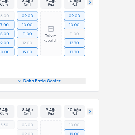
7 Ağu
8 Ağu
9 Ağu
10 Ağu
Cum
Cmt
Paz
Pzt
16:00
09:00
09:00
17:00
10:00
10:00
18:00
11:00
11:00
Takvim
kapalıdır
19:00
12:00
12:30
20:00
13:00
13:30
Daha Fazla Göster
7 Ağu
8 Ağu
9 Ağu
10 Ağu
Cum
Cmt
Paz
Pzt
15:30
08:00
10:00
09:00
19:00