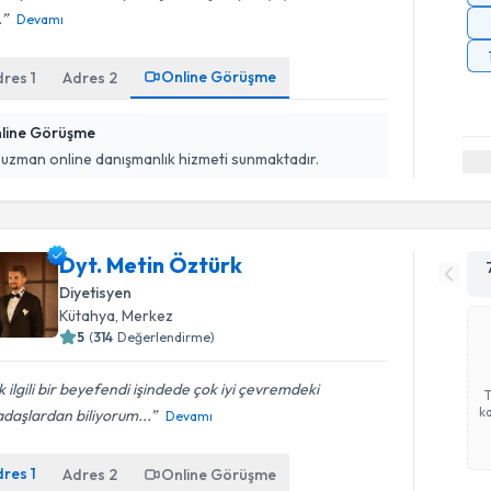
.
Devamı
Online Görüşme
dres
1
Adres
2
line Görüşme
 uzman online danışmanlık hizmeti sunmaktadır.
Dyt. Metin Öztürk
Diyetisyen
Kütahya
,
Merkez
5
(
314
Değerlendirme)
 ilgili bir beyefendi işindede çok iyi çevremdeki
ka
daşlardan biliyorum...
Devamı
dres
1
Adres
2
Online Görüşme