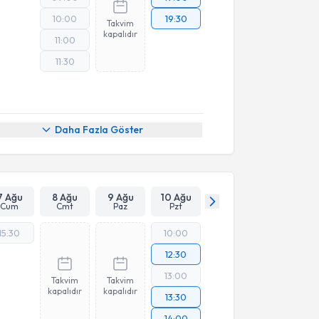
10:00
19:30
Takvim
kapalıdır
11:00
11:30
Daha Fazla Göster
7 Ağu
8 Ağu
9 Ağu
10 Ağu
Cum
Cmt
Paz
Pzt
15:30
10:00
12:30
13:00
Takvim
Takvim
kapalıdır
kapalıdır
13:30
14:00