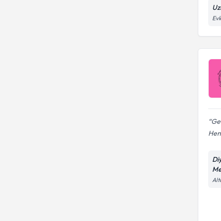
Uzm
Evk
Ger
Henü
Di
Me
Alt