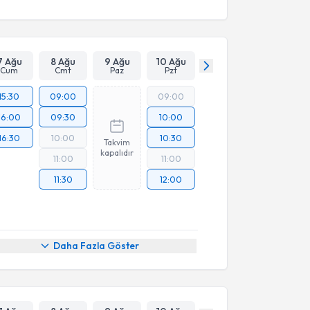
7 Ağu
8 Ağu
9 Ağu
10 Ağu
Cum
Cmt
Paz
Pzt
15:30
09:00
09:00
16:00
09:30
10:00
16:30
10:00
10:30
Takvim
kapalıdır
11:00
11:00
11:30
12:00
Daha Fazla Göster