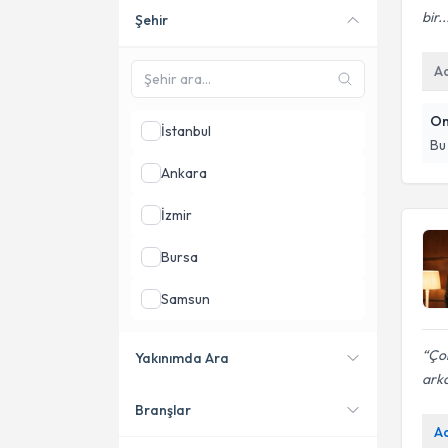
bir..
Şehir
Online danışmanlık sunan
uzmanları göster
A
On
İstanbul
Bu
Ankara
İzmir
Bursa
Samsun
Gaziantep
Çok
Yakınımda Ara
arka
Antalya
Branşlar
Konumuma yakın uzmanları
A
göster