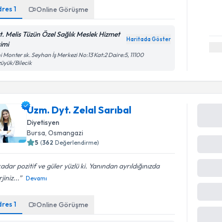
dres
1
Online Görüşme
t. Melis Tüzün Özel Sağlık Meslek Hizmet
Haritada Göster
rimi
i Monter sk. Seyhan İş Merkezi No:13 Kat:2 Daire:5, 11100
üyük/Bilecik
Uzm. Dyt. Zelal Sarıbal
Diyetisyen
Bursa
,
Osmangazi
5
(
362
Değerlendirme)
adar pozitif ve güler yüzlü ki. Yanından ayrıldığınızda
jiniz...
Devamı
dres
1
Online Görüşme