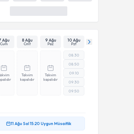
21 Ağu
Cum
17:00
Uygun Müsaitlik
7 Ağu
8 Ağu
9 Ağu
10 Ağu
Cum
Cmt
Paz
Pzt
08:30
08:50
09:10
Takvim
Takvim
Takvim
palıdır
kapalıdır
kapalıdır
09:30
09:50
11 Ağu
Sal
15:20
Uygun Müsaitlik