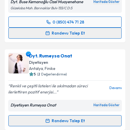
Dyt. Buse Kemanoğlu Özel Muayenehane
Haritada Göster
Güzeloba Mah. Barınaklar Bulv 155/C D:5
0 (850) 474 71 28
Randevu Takvimi Talebi
Randevu Talep Et
Dyt. Buse Kemanoğlu
için randevu takvimi talebi
oluşturun. Size bu uzmandan randevu almanız için bir
Dyt. Rumeysa Onat
takvim hazırlandığında e-posta ile bilgilendireceğiz.
Diyetisyen
E-posta Adresiniz
Antalya
, Finike
5
(
2
Değerlendirme)
Renkli ve çeşitli listeleri ile sıkılmadan süreci
Devamı
ilerlettiren pozitif enerjisi...
Kişisel verilerimin işlenmesine ilişkin
Aydınlatma
Metni
'ni okudum ve kişisel verilerimin belirtilen
Diyetisyen Rumeysa Onat
Haritada Göster
kapsamda işlenmesini kabul ediyorum.
Randevu Talep Et
Randevu Takvimi Talebi
Takvim Talebini Gönder