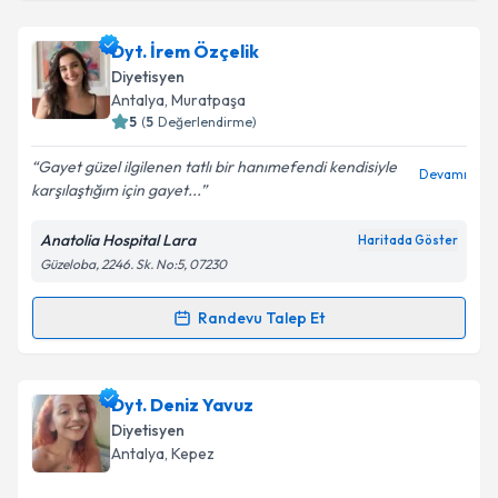
Dyt. Rumeysa Onat
için randevu takvimi talebi
Dyt. İrem Özçelik
oluşturun. Size bu uzmandan randevu almanız için bir
Diyetisyen
takvim hazırlandığında e-posta ile bilgilendireceğiz.
Antalya
, Muratpaşa
5
(
5
Değerlendirme)
E-posta Adresiniz
Gayet güzel ilgilenen tatlı bir hanımefendi kendisiyle
Devamı
karşılaştığım için gayet...
Anatolia Hospital Lara
Haritada Göster
Kişisel verilerimin işlenmesine ilişkin
Aydınlatma
Güzeloba, 2246. Sk. No:5, 07230
Metni
'ni okudum ve kişisel verilerimin belirtilen
kapsamda işlenmesini kabul ediyorum.
Randevu Talep Et
Randevu Takvimi Talebi
Takvim Talebini Gönder
Dyt. İrem Özçelik
için randevu takvimi talebi
Dyt. Deniz Yavuz
oluşturun. Size bu uzmandan randevu almanız için bir
Diyetisyen
takvim hazırlandığında e-posta ile bilgilendireceğiz.
Antalya
, Kepez
E-posta Adresiniz