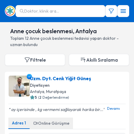
Doktor, klinik ara...
Anne çocuk beslenmesi, Antalya
Toplam
12
Anne çocuk beslenmesi
tedavisi yapan doktor -
uzman bulundu
Filtrele
Akıllı Sıralama
Uzm. Dyt. Cenk Yiğit Güneş
Diyetisyen
Antalya
, Muratpaşa
5
(
2
Değerlendirme)
Devamı
ay içerisinde , kg vermemi sağlayarak harika bir...
Adres
1
Online Görüşme