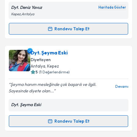
Dyt. Deniz Yavuz
Haritada Göster
Kepez,Antalya
Kişisel verilerimin işlenmesine ilişkin
Aydınlatma
Randevu Talep Et
Randevu Takvimi Talebi
Metni
'ni okudum ve kişisel verilerimin belirtilen
kapsamda işlenmesini kabul ediyorum.
Dyt. Deniz Yavuz
için randevu takvimi talebi
Dyt. Şeyma Eski
oluşturun. Size bu uzmandan randevu almanız için bir
Takvim Talebini Gönder
Diyetisyen
takvim hazırlandığında e-posta ile bilgilendireceğiz.
Antalya
, Kepez
5
(
1
Değerlendirme)
E-posta Adresiniz
Şeyma hanım mesleğinde çok başarılı ve ilgili.
Devamı
Sayesinde diyete olan...
Dyt. Şeyma Eski
Kişisel verilerimin işlenmesine ilişkin
Aydınlatma
Metni
'ni okudum ve kişisel verilerimin belirtilen
kapsamda işlenmesini kabul ediyorum.
Randevu Talep Et
Randevu Takvimi Talebi