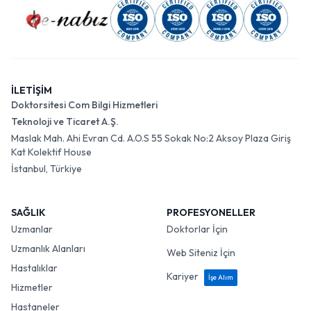
İLETİŞİM
Doktorsitesi Com Bilgi Hizmetleri
Teknoloji ve Ticaret A.Ş.
Maslak Mah. Ahi Evran Cd. A.O.S 55 Sokak No:2 Aksoy Plaza Giriş
Kat Kolektif House
İstanbul, Türkiye
SAĞLIK
PROFESYONELLER
Uzmanlar
Doktorlar İçin
Uzmanlık Alanları
Web Siteniz İçin
Hastalıklar
Kariyer
İşe Alım
Hizmetler
Hastaneler