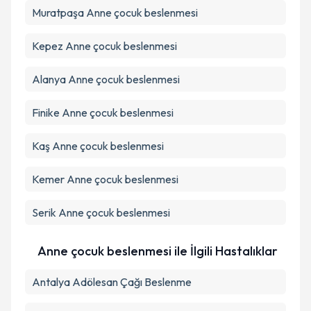
Muratpaşa
Metni
Anne çocuk beslenmesi
'ni okudum ve kişisel verilerimin belirtilen
kapsamda işlenmesini kabul ediyorum.
Kepez
Anne çocuk beslenmesi
Takvim Talebini Gönder
Alanya
Anne çocuk beslenmesi
Finike
Anne çocuk beslenmesi
Kaş
Anne çocuk beslenmesi
Kemer
Anne çocuk beslenmesi
Serik
Anne çocuk beslenmesi
Anne çocuk beslenmesi ile İlgili Hastalıklar
Antalya Adölesan Çağı Beslenme