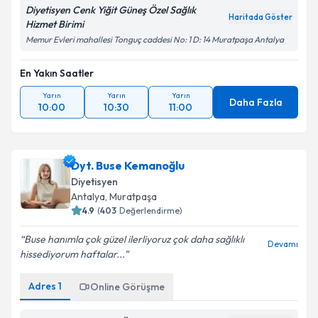
Diyetisyen Cenk Yiğit Güneş Özel Sağlık
Haritada Göster
Hizmet Birimi
Memur Evleri mahallesi Tonguç caddesi No: 1 D: 14 Muratpaşa Antalya
En Yakın Saatler
Yarın
Yarın
Yarın
Daha Fazla
10:00
10:30
11:00
Dyt. Buse Kemanoğlu
Diyetisyen
Antalya
, Muratpaşa
4.9
(
403
Değerlendirme)
Buse hanımla çok güzel ilerliyoruz çok daha sağlıklı
Devamı
hissediyorum haftalar...
Adres
1
Online Görüşme