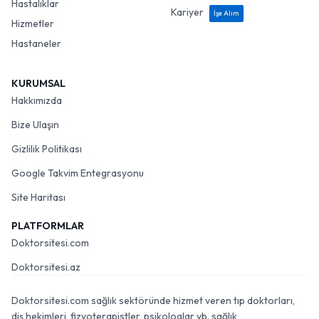
Hastalıklar
Kariyer
İşe Alım
Hizmetler
Hastaneler
KURUMSAL
Hakkımızda
Bize Ulaşın
Gizlilik Politikası
Google Takvim Entegrasyonu
Site Haritası
PLATFORMLAR
Doktorsitesi.com
Doktorsitesi.az
Doktorsitesi.com sağlık sektöründe hizmet veren tıp doktorları,
diş hekimleri, fizyoterapistler, psikologlar vb. sağlık