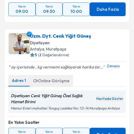
Yarın
Yarın
Yarın
Daha Fazla
09:00
09:30
10:00
Uzm. Dyt. Cenk Yiğit Güneş
Diyetisyen
Antalya
, Muratpaşa
5
(
2
Değerlendirme)
Devamı
ay içerisinde , kg vermemi sağlayarak harika bir...
Adres
1
Online Görüşme
Diyetisyen Cenk Yiğit Güneş Özel Sağlık
Haritada Göster
Hizmet Birimi
Memur Evleri mahallesi Tonguç caddesi No: 1 D: 14 Muratpaşa Antalya
En Yakın Saatler
Yarın
Yarın
Yarın