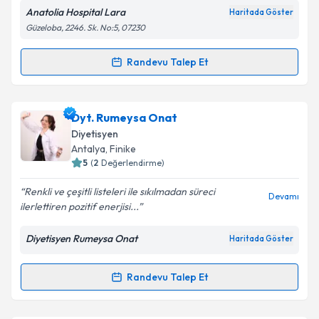
Anatolia Hospital Lara
Haritada Göster
Kişisel verilerimin işlenmesine ilişkin
Aydınlatma
Güzeloba, 2246. Sk. No:5, 07230
Metni
'ni okudum ve kişisel verilerimin belirtilen
kapsamda işlenmesini kabul ediyorum.
Randevu Talep Et
Randevu Takvimi Talebi
Takvim Talebini Gönder
Dyt. İrem Özçelik
için randevu takvimi talebi
Dyt. Rumeysa Onat
oluşturun. Size bu uzmandan randevu almanız için bir
Diyetisyen
takvim hazırlandığında e-posta ile bilgilendireceğiz.
Antalya
, Finike
5
(
2
Değerlendirme)
E-posta Adresiniz
Renkli ve çeşitli listeleri ile sıkılmadan süreci
Devamı
ilerlettiren pozitif enerjisi...
Diyetisyen Rumeysa Onat
Haritada Göster
Kişisel verilerimin işlenmesine ilişkin
Aydınlatma
Metni
'ni okudum ve kişisel verilerimin belirtilen
kapsamda işlenmesini kabul ediyorum.
Randevu Talep Et
Randevu Takvimi Talebi
Takvim Talebini Gönder