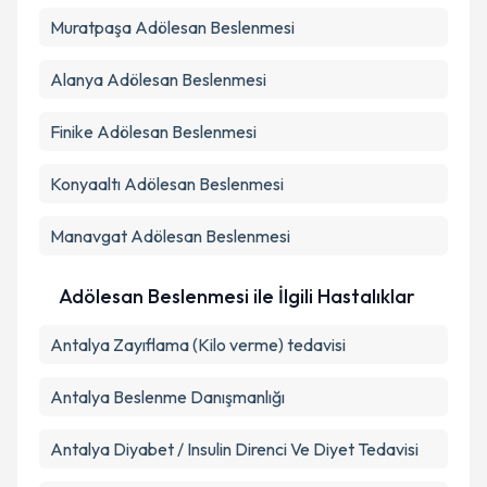
Kişisel verilerimin işlenmesine ilişkin
Aydınlatma
Muratpaşa
Metni
Adölesan Beslenmesi
'ni okudum ve kişisel verilerimin belirtilen
kapsamda işlenmesini kabul ediyorum.
Alanya
Adölesan Beslenmesi
Takvim Talebini Gönder
Finike
Adölesan Beslenmesi
Konyaaltı
Adölesan Beslenmesi
Manavgat
Adölesan Beslenmesi
Adölesan Beslenmesi ile İlgili Hastalıklar
Antalya Zayıflama (Kilo verme) tedavisi
Antalya Beslenme Danışmanlığı
Antalya Diyabet / Insulin Direnci Ve Diyet Tedavisi