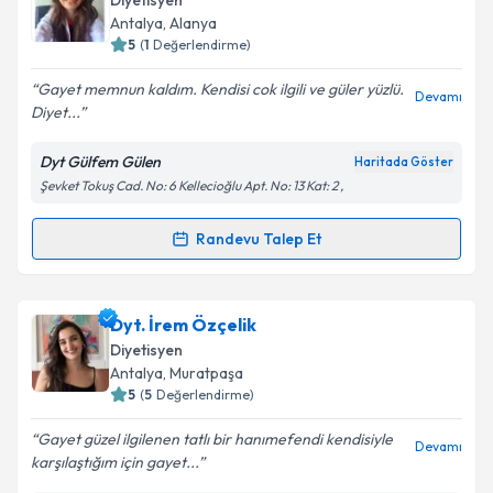
Diyetisyen
takvim hazırlandığında e-posta ile bilgilendireceğiz.
Antalya
, Alanya
5
(
1
Değerlendirme)
E-posta Adresiniz
Gayet memnun kaldım. Kendisi cok ilgili ve güler yüzlü.
Devamı
Diyet...
Dyt Gülfem Gülen
Haritada Göster
Kişisel verilerimin işlenmesine ilişkin
Aydınlatma
Şevket Tokuş Cad. No: 6 Kellecioğlu Apt. No: 13 Kat: 2 ,
Metni
'ni okudum ve kişisel verilerimin belirtilen
kapsamda işlenmesini kabul ediyorum.
Randevu Talep Et
Randevu Takvimi Talebi
Takvim Talebini Gönder
Dyt. Gülfem Gülen
için randevu takvimi talebi
Dyt. İrem Özçelik
oluşturun. Size bu uzmandan randevu almanız için bir
Diyetisyen
takvim hazırlandığında e-posta ile bilgilendireceğiz.
Antalya
, Muratpaşa
5
(
5
Değerlendirme)
E-posta Adresiniz
Gayet güzel ilgilenen tatlı bir hanımefendi kendisiyle
Devamı
karşılaştığım için gayet...