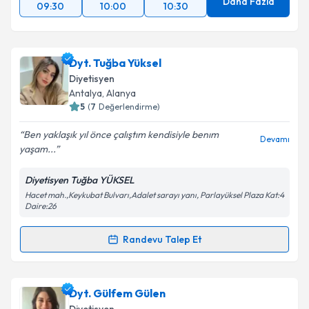
Daha Fazla
09:30
10:00
10:30
Dyt. Tuğba Yüksel
Diyetisyen
Antalya
, Alanya
5
(
7
Değerlendirme)
Ben yaklaşık yıl önce çalıştım kendisiyle benım
Devamı
yaşam...
Diyetisyen Tuğba YÜKSEL
Hacet mah.,Keykubat Bulvarı,Adalet sarayı yanı, Parlayüksel Plaza Kat:4
Daire:26
Randevu Talep Et
Randevu Takvimi Talebi
Dyt. Tuğba Yüksel
için randevu takvimi talebi
Dyt. Gülfem Gülen
oluşturun. Size bu uzmandan randevu almanız için bir