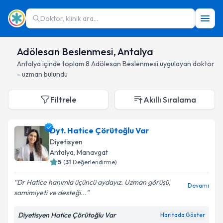
Doktor, klinik ara...
Adölesan Beslenmesi, Antalya
Antalya
içinde toplam
8
Adölesan Beslenmesi
uygulayan doktor
- uzman bulundu
Filtrele
Akıllı Sıralama
Dyt. Hatice Çörütoğlu Var
Diyetisyen
Antalya
, Manavgat
5
(
31
Değerlendirme)
Dr Hatice hanımla üçüncü aydayız. Uzman görüşü,
Devamı
samimiyeti ve desteği...
Diyetisyen Hatice Çörütoğlu Var
Haritada Göster