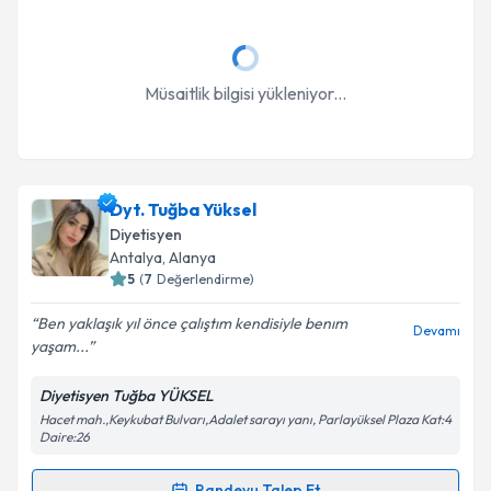
Müsaitlik bilgisi yükleniyor...
Dyt. Tuğba Yüksel
Diyetisyen
Antalya
, Alanya
5
(
7
Değerlendirme)
Ben yaklaşık yıl önce çalıştım kendisiyle benım
Devamı
yaşam...
Diyetisyen Tuğba YÜKSEL
Hacet mah.,Keykubat Bulvarı,Adalet sarayı yanı, Parlayüksel Plaza Kat:4
Daire:26
Randevu Talep Et