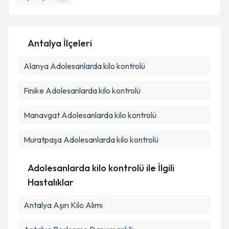
E-posta Adresiniz
Antalya İlçeleri
Kişisel verilerimin işlenmesine ilişkin
Aydınlatma
Alanya
Metni
Adolesanlarda kilo kontrolü
'ni okudum ve kişisel verilerimin belirtilen
kapsamda işlenmesini kabul ediyorum.
Finike
Adolesanlarda kilo kontrolü
Takvim Talebini Gönder
Manavgat
Adolesanlarda kilo kontrolü
Muratpaşa
Adolesanlarda kilo kontrolü
Adolesanlarda kilo kontrolü ile İlgili
Hastalıklar
Antalya Aşırı Kilo Alımı