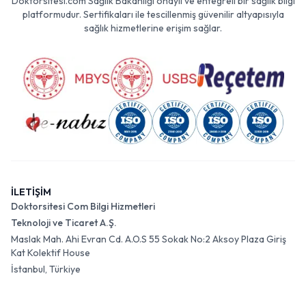
Doktorsitesi.com Sağlık Bakanlığı onaylı ve entegreli bir sağlık bilgi
platformudur. Sertifikaları ile tescillenmiş güvenilir altyapısıyla
sağlık hizmetlerine erişim sağlar.
İLETİŞİM
Doktorsitesi Com Bilgi Hizmetleri
Teknoloji ve Ticaret A.Ş.
Maslak Mah. Ahi Evran Cd. A.O.S 55 Sokak No:2 Aksoy Plaza Giriş
Kat Kolektif House
İstanbul, Türkiye