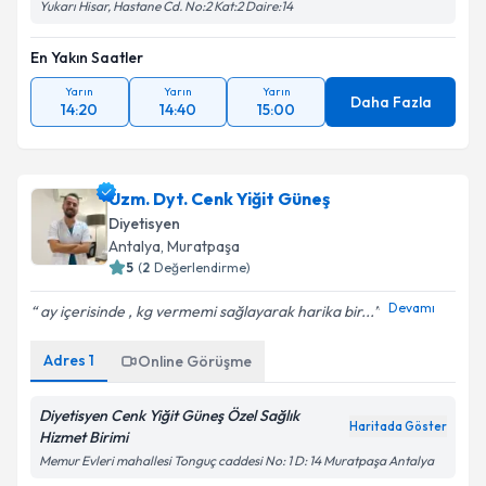
Yukarı Hisar, Hastane Cd. No:2 Kat:2 Daire:14
En Yakın Saatler
Yarın
Yarın
Yarın
Daha Fazla
14:20
14:40
15:00
Uzm. Dyt. Cenk Yiğit Güneş
Diyetisyen
Antalya
, Muratpaşa
5
(
2
Değerlendirme)
Devamı
ay içerisinde , kg vermemi sağlayarak harika bir...
Adres
1
Online Görüşme
Diyetisyen Cenk Yiğit Güneş Özel Sağlık
Haritada Göster
Hizmet Birimi
Memur Evleri mahallesi Tonguç caddesi No: 1 D: 14 Muratpaşa Antalya