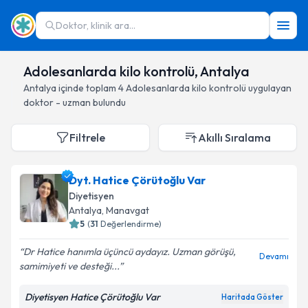
Doktor, klinik ara...
Adolesanlarda kilo kontrolü, Antalya
Antalya
içinde toplam
4
Adolesanlarda kilo kontrolü
uygulayan
doktor - uzman bulundu
Filtrele
Akıllı Sıralama
Dyt. Hatice Çörütoğlu Var
Diyetisyen
Antalya
, Manavgat
5
(
31
Değerlendirme)
Dr Hatice hanımla üçüncü aydayız. Uzman görüşü,
Devamı
samimiyeti ve desteği...
Diyetisyen Hatice Çörütoğlu Var
Haritada Göster