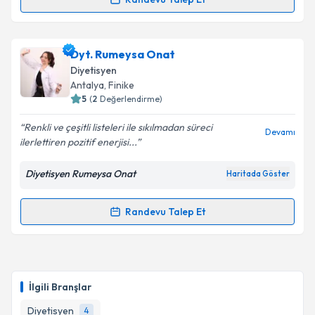
Randevu Takvimi Talebi
Dyt. Tuğba Yüksel
için randevu takvimi talebi
Dyt. Rumeysa Onat
oluşturun. Size bu uzmandan randevu almanız için bir
Diyetisyen
takvim hazırlandığında e-posta ile bilgilendireceğiz.
Antalya
, Finike
5
(
2
Değerlendirme)
E-posta Adresiniz
Renkli ve çeşitli listeleri ile sıkılmadan süreci
Devamı
ilerlettiren pozitif enerjisi...
Diyetisyen Rumeysa Onat
Haritada Göster
Kişisel verilerimin işlenmesine ilişkin
Aydınlatma
Metni
'ni okudum ve kişisel verilerimin belirtilen
kapsamda işlenmesini kabul ediyorum.
Randevu Talep Et
Randevu Takvimi Talebi
Takvim Talebini Gönder
Dyt. Rumeysa Onat
için randevu takvimi talebi
oluşturun. Size bu uzmandan randevu almanız için bir
İlgili Branşlar
takvim hazırlandığında e-posta ile bilgilendireceğiz.
Diyetisyen
4