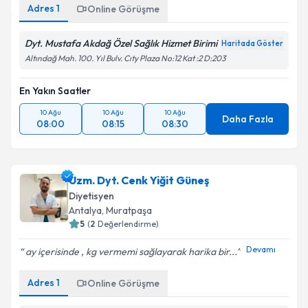
Adres
1
Online Görüşme
Dyt. Mustafa Akdağ Özel Sağlık Hizmet Birimi
Haritada Göster
Altındağ Mah. 100. Yıl Bulv. Cıty Plaza No:12 Kat :2 D:203
En Yakın Saatler
10 Ağu
10 Ağu
10 Ağu
Daha Fazla
08:00
08:15
08:30
Uzm. Dyt. Cenk Yiğit Güneş
Diyetisyen
Antalya
, Muratpaşa
5
(
2
Değerlendirme)
Devamı
ay içerisinde , kg vermemi sağlayarak harika bir...
Adres
1
Online Görüşme