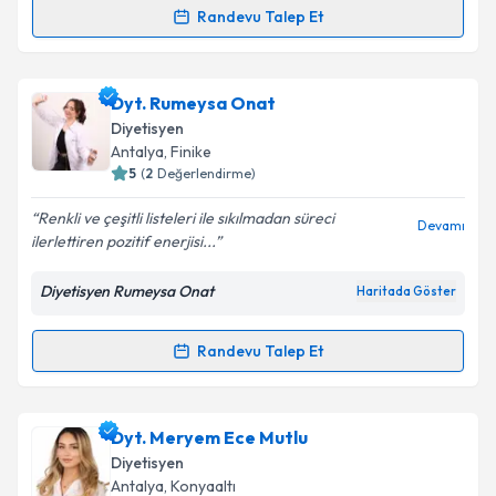
Randevu Talep Et
Randevu Takvimi Talebi
Dyt. İrem Özçelik
için randevu takvimi talebi
Dyt. Rumeysa Onat
oluşturun. Size bu uzmandan randevu almanız için bir
Diyetisyen
takvim hazırlandığında e-posta ile bilgilendireceğiz.
Antalya
, Finike
5
(
2
Değerlendirme)
E-posta Adresiniz
Renkli ve çeşitli listeleri ile sıkılmadan süreci
Devamı
ilerlettiren pozitif enerjisi...
Diyetisyen Rumeysa Onat
Haritada Göster
Kişisel verilerimin işlenmesine ilişkin
Aydınlatma
Metni
'ni okudum ve kişisel verilerimin belirtilen
kapsamda işlenmesini kabul ediyorum.
Randevu Talep Et
Randevu Takvimi Talebi
Takvim Talebini Gönder
Dyt. Rumeysa Onat
için randevu takvimi talebi
Dyt. Meryem Ece Mutlu
oluşturun. Size bu uzmandan randevu almanız için bir
Diyetisyen
takvim hazırlandığında e-posta ile bilgilendireceğiz.
Antalya
, Konyaaltı