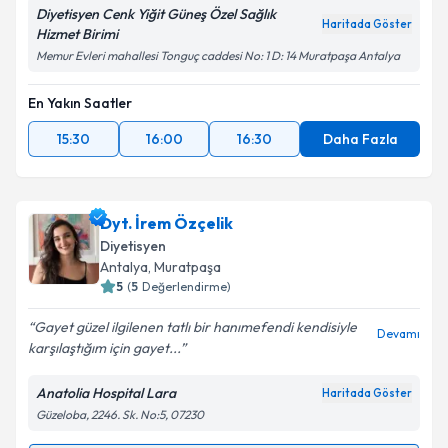
Diyetisyen Cenk Yiğit Güneş Özel Sağlık
Haritada Göster
Hizmet Birimi
Memur Evleri mahallesi Tonguç caddesi No: 1 D: 14 Muratpaşa Antalya
En Yakın Saatler
15:30
16:00
16:30
Daha Fazla
Dyt. İrem Özçelik
Diyetisyen
Antalya
, Muratpaşa
5
(
5
Değerlendirme)
Gayet güzel ilgilenen tatlı bir hanımefendi kendisiyle
Devamı
karşılaştığım için gayet...
Anatolia Hospital Lara
Haritada Göster
Güzeloba, 2246. Sk. No:5, 07230