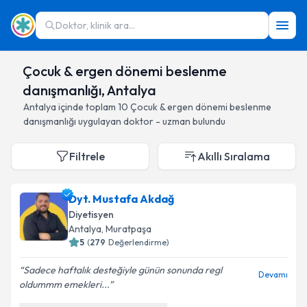
Doktor, klinik ara...
Çocuk & ergen dönemi beslenme
danışmanlığı, Antalya
Antalya
içinde toplam
10
Çocuk & ergen dönemi beslenme
danışmanlığı
uygulayan doktor - uzman bulundu
Filtrele
Akıllı Sıralama
Dyt. Mustafa Akdağ
Diyetisyen
Antalya
, Muratpaşa
5
(
279
Değerlendirme)
Sadece haftalık desteğiyle günün sonunda regl
Devamı
oldummm emekleri...