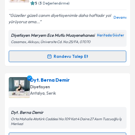
5
(
3
Değerlendirme)
E-posta Adresiniz
Güzeller güzeli canım diyetisyenimle daha haftadır yol
Devamı
yürüyoruz ama...
Diyetisyen Meryem Ece Mutlu Muayenehanesi
Haritada Göster
Kişisel verilerimin işlenmesine ilişkin
Aydınlatma
Casamax, Akkuyu, Üniversite Cd. No:25/FA, 07070
Metni
'ni okudum ve kişisel verilerimin belirtilen
kapsamda işlenmesini kabul ediyorum.
Randevu Talep Et
Randevu Takvimi Talebi
Takvim Talebini Gönder
Dyt. Meryem Ece Mutlu
için randevu takvimi talebi
Dyt. Berna Demir
oluşturun. Size bu uzmandan randevu almanız için bir
Diyetisyen
takvim hazırlandığında e-posta ile bilgilendireceğiz.
Antalya
, Serik
E-posta Adresiniz
Dyt. Berna Demir
Orta Mahalle Atatürk Caddesi No:109 Kat:4 Daire:27 Asım Tuzcuoğlu İş
Merkezi
Kişisel verilerimin işlenmesine ilişkin
Aydınlatma