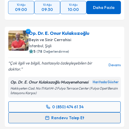
10 Ağu
10 Ağu
10 Ağu
Daha Fazla
09:00
09:30
10:00
Op. Dr. E. Onur Kulaksızoğlu
Beyin ve Sinir Cerrahisi
İstanbul
, Şişli
5
(
78
Değerlendirme)
Çok ilgili ve bilgili, hastasıyla özdeşleşebilen bir
Devamı
doktor.
Op. Dr. E. Onur Kulaksızoğlu Muayenehanesi
Haritada Göster
Hakkıyeten Cad. No:11 Kat:M-2 Fulya Terrace Center (Fulya Opet Benzin
İstasyonu Karşısı)
0 (850) 474 61 34
Randevu Takvimi Talebi
Randevu Talep Et
Op. Dr. E. Onur Kulaksızoğlu
için randevu takvimi