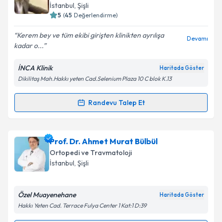
takvim hazırlandığında e-posta ile bilgilendireceğiz.
İstanbul
, Şişli
5
(
45
Değerlendirme)
E-posta Adresiniz
Kerem bey ve tüm ekibi girişten klinikten ayrılışa
Devamı
kadar o...
İNCA Klinik
Haritada Göster
Kişisel verilerimin işlenmesine ilişkin
Aydınlatma
Dikilitaş Mah.Hakkı yeten Cad.Selenium Plaza 10 C blok K.13
Metni
'ni okudum ve kişisel verilerimin belirtilen
kapsamda işlenmesini kabul ediyorum.
Randevu Talep Et
Randevu Takvimi Talebi
Takvim Talebini Gönder
Op. Dr. Kerem Bıkmaz
için randevu takvimi talebi
Prof. Dr. Ahmet Murat Bülbül
oluşturun. Size bu uzmandan randevu almanız için bir
Ortopedi ve Travmatoloji
takvim hazırlandığında e-posta ile bilgilendireceğiz.
İstanbul
, Şişli
E-posta Adresiniz
Özel Muayenehane
Haritada Göster
Hakkı Yeten Cad. Terrace Fulya Center 1 Kat:1 D:39