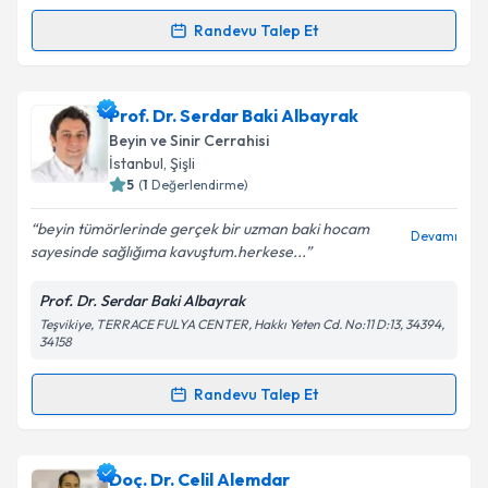
Kişisel verilerimin işlenmesine ilişkin
Aydınlatma
Randevu Talep Et
Metni
'ni okudum ve kişisel verilerimin belirtilen
Randevu Takvimi Talebi
kapsamda işlenmesini kabul ediyorum.
Fzt. Eren Mehmet Bozoğlu
için randevu takvimi
Prof. Dr. Serdar Baki Albayrak
Takvim Talebini Gönder
talebi oluşturun. Size bu uzmandan randevu almanız
Beyin ve Sinir Cerrahisi
için bir takvim hazırlandığında e-posta ile
İstanbul
, Şişli
bilgilendireceğiz.
5
(
1
Değerlendirme)
E-posta Adresiniz
beyin tümörlerinde gerçek bir uzman baki hocam
Devamı
sayesinde sağlığıma kavuştum.herkese...
Prof. Dr. Serdar Baki Albayrak
Teşvikiye, TERRACE FULYA CENTER, Hakkı Yeten Cd. No:11 D:13, 34394,
Kişisel verilerimin işlenmesine ilişkin
Aydınlatma
34158
Metni
'ni okudum ve kişisel verilerimin belirtilen
kapsamda işlenmesini kabul ediyorum.
Randevu Talep Et
Randevu Takvimi Talebi
Takvim Talebini Gönder
Prof. Dr. Serdar Baki Albayrak
için randevu takvimi
Doç. Dr. Celil Alemdar