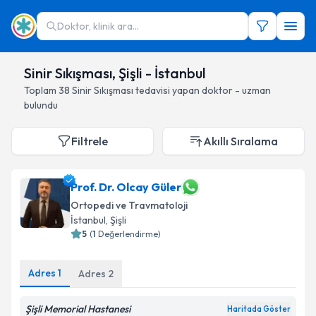
Doktor, klinik ara...
Sinir Sıkışması, Şişli - İstanbul
Toplam
38
Sinir Sıkışması
tedavisi yapan doktor - uzman
bulundu
Filtrele
Akıllı Sıralama
Prof. Dr. Olcay Güler
Ortopedi ve Travmatoloji
İstanbul
, Şişli
5
(
1
Değerlendirme)
Adres
1
Adres
2
Şişli Memorial Hastanesi
Haritada Göster