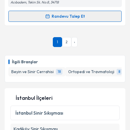
Acıbadem, Tekin Sk. No:8, 34718
Takvim Talebini Gönder
Randevu Talep Et
Randevu Takvimi Talebi
Prof. Dr. Fehim Arman
için randevu takvimi talebi
1
2
›
oluşturun. Size bu uzmandan randevu almanız için bir
takvim hazırlandığında e-posta ile bilgilendireceğiz.
E-posta Adresiniz
İlgili Branşlar
Beyin ve Sinir Cerrahisi
Ortopedi ve Travmatoloji
F
18
8
Kişisel verilerimin işlenmesine ilişkin
Aydınlatma
Metni
'ni okudum ve kişisel verilerimin belirtilen
İstanbul İlçeleri
kapsamda işlenmesini kabul ediyorum.
İstanbul
Sinir Sıkışması
Takvim Talebini Gönder
Kadıköy
Sinir Sıkışması