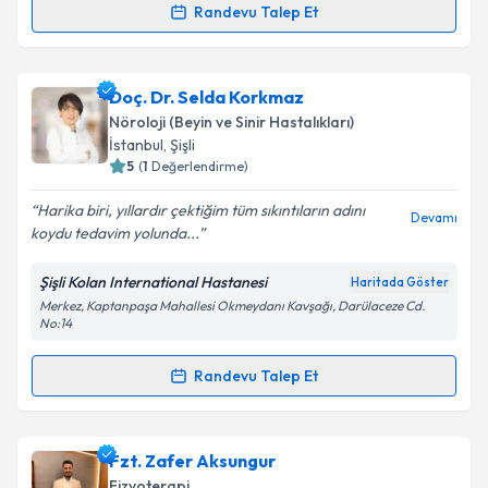
kapsamda işlenmesini kabul ediyorum.
Randevu Talep Et
Randevu Takvimi Talebi
Takvim Talebini Gönder
Doç. Dr. Ali Öner
için randevu takvimi talebi
Doç. Dr. Selda Korkmaz
oluşturun. Size bu uzmandan randevu almanız için bir
Nöroloji (Beyin ve Sinir Hastalıkları)
takvim hazırlandığında e-posta ile bilgilendireceğiz.
İstanbul
, Şişli
5
(
1
Değerlendirme)
E-posta Adresiniz
Harika biri, yıllardır çektiğim tüm sıkıntıların adını
Devamı
koydu tedavim yolunda...
Şişli Kolan International Hastanesi
Haritada Göster
Kişisel verilerimin işlenmesine ilişkin
Aydınlatma
Merkez, Kaptanpaşa Mahallesi Okmeydanı Kavşağı, Darülaceze Cd.
Metni
'ni okudum ve kişisel verilerimin belirtilen
No:14
kapsamda işlenmesini kabul ediyorum.
Randevu Talep Et
Randevu Takvimi Talebi
Takvim Talebini Gönder
Doç. Dr. Selda Korkmaz
için randevu takvimi talebi
Fzt. Zafer Aksungur
oluşturun. Size bu uzmandan randevu almanız için bir
Fizyoterapi