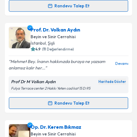
Randevu Talep Et
Randevu Takvimi Talebi
Takvim Talebini Gönder
Op. Dr. Umut Yaka
için randevu takvimi talebi
Prof. Dr. Volkan Aydın
oluşturun. Size bu uzmandan randevu almanız için bir
Beyin ve Sinir Cerrahisi
takvim hazırlandığında e-posta ile bilgilendireceğiz.
İstanbul
, Şişli
4.9
(
11
Değerlendirme)
E-posta Adresiniz
Mehmet Bey. İnanın hakkınızda buraya ne yazsam
Devamı
anlamsız kalır her...
Prof Dr M Volkan Aydın
Haritada Göster
Kişisel verilerimin işlenmesine ilişkin
Aydınlatma
Fulya Terrace center 2 Hakkı Yeten cad kat 15 D:95
Metni
'ni okudum ve kişisel verilerimin belirtilen
kapsamda işlenmesini kabul ediyorum.
Randevu Talep Et
Randevu Takvimi Talebi
Takvim Talebini Gönder
Prof. Dr. Volkan Aydın
için randevu takvimi talebi
Op. Dr. Kerem Bıkmaz
oluşturun. Size bu uzmandan randevu almanız için bir
Beyin ve Sinir Cerrahisi