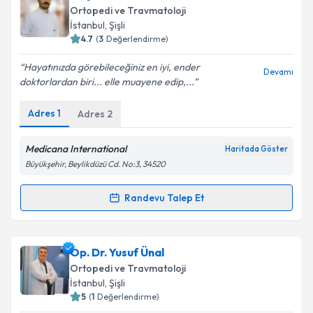
talebi oluşturun. Size bu uzmandan randevu almanız
Ortopedi ve Travmatoloji
için bir takvim hazırlandığında e-posta ile
İstanbul
, Şişli
bilgilendireceğiz.
4.7
(
3
Değerlendirme)
E-posta Adresiniz
Hayatınızda görebileceğiniz en iyi, ender
Devamı
doktorlardan biri... elle muayene edip,...
Adres
1
Adres
2
Kişisel verilerimin işlenmesine ilişkin
Aydınlatma
Metni
'ni okudum ve kişisel verilerimin belirtilen
Medicana International
Haritada Göster
kapsamda işlenmesini kabul ediyorum.
Büyükşehir, Beylikdüzü Cd. No:3, 34520
Randevu Talep Et
Takvim Talebini Gönder
Randevu Takvimi Talebi
Doç. Dr. Celil Alemdar
için randevu takvimi talebi
Op. Dr. Yusuf Ünal
oluşturun. Size bu uzmandan randevu almanız için bir
Ortopedi ve Travmatoloji
takvim hazırlandığında e-posta ile bilgilendireceğiz.
İstanbul
, Şişli
5
(
1
Değerlendirme)
E-posta Adresiniz