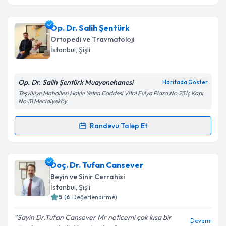
kapsamda işlenmesini kabul ediyorum.
Fzt. Duygu Odabaşı
için randevu takvimi talebi
Op. Dr. Salih Şentürk
Takvim Talebini Gönder
oluşturun. Size bu uzmandan randevu almanız için bir
Ortopedi ve Travmatoloji
takvim hazırlandığında e-posta ile bilgilendireceğiz.
İstanbul
, Şişli
E-posta Adresiniz
Op. Dr. Salih Şentürk Muayenehanesi
Haritada Göster
Teşvikiye Mahallesi Hakkı Yeten Caddesi Vital Fulya Plaza No:23 İç Kapı
No:31 Mecidiyeköy
Kişisel verilerimin işlenmesine ilişkin
Aydınlatma
Randevu Talep Et
Metni
'ni okudum ve kişisel verilerimin belirtilen
Randevu Takvimi Talebi
kapsamda işlenmesini kabul ediyorum.
Op. Dr. Salih Şentürk
için randevu takvimi talebi
Doç. Dr. Tufan Cansever
Takvim Talebini Gönder
oluşturun. Size bu uzmandan randevu almanız için bir
Beyin ve Sinir Cerrahisi
takvim hazırlandığında e-posta ile bilgilendireceğiz.
İstanbul
, Şişli
5
(
6
Değerlendirme)
E-posta Adresiniz
Sayin Dr.Tufan Cansever Mr neticemi çok kısa bir
Devamı