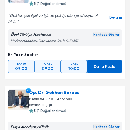
5
(
1
Değerlendirme)
Doktor çok ilgili ve işinde çok iyi olan profosyonel
Devamı
biri...
Özel Türkiye Hastanesi
Haritada Göster
Merkez Mahallesi, Darülaceze Cd. 14/1, 34381
En Yakın Saatler
10 Ağu
10 Ağu
10 Ağu
Daha Fazla
09:00
09:30
10:00
Op. Dr. Gökhan Serbes
Beyin ve Sinir Cerrahisi
İstanbul
, Şişli
5
(
1
Değerlendirme)
Fulya Academy Klinik
Haritada Göster