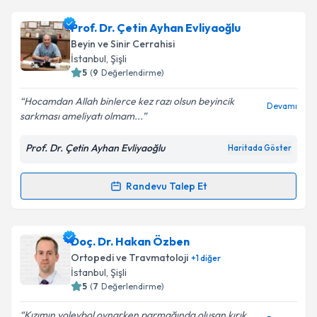
talebi oluşturun. Size bu uzmandan randevu almanız
Prof. Dr. Çetin Ayhan Evliyaoğlu
için bir takvim hazırlandığında e-posta ile
bilgilendireceğiz.
Beyin ve Sinir Cerrahisi
İstanbul
, Şişli
E-posta Adresiniz
5
(
9
Değerlendirme)
Hocamdan Allah binlerce kez razı olsun beyincik
Devamı
sarkması ameliyatı olmam...
Kişisel verilerimin işlenmesine ilişkin
Aydınlatma
Prof. Dr. Çetin Ayhan Evliyaoğlu
Haritada Göster
Metni
'ni okudum ve kişisel verilerimin belirtilen
kapsamda işlenmesini kabul ediyorum.
Randevu Talep Et
Randevu Takvimi Talebi
Takvim Talebini Gönder
Prof. Dr. Çetin Ayhan Evliyaoğlu
için randevu
Doç. Dr. Hakan Özben
takvimi talebi oluşturun. Size bu uzmandan randevu
Ortopedi ve Travmatoloji
+
1
diğer
almanız için bir takvim hazırlandığında e-posta ile
İstanbul
, Şişli
bilgilendireceğiz.
5
(
7
Değerlendirme)
E-posta Adresiniz
Kızımın voleybol oynarken parmağında oluşan kırık