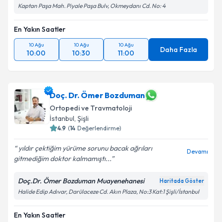
Kaptan Paşa Mah. Piyale Paşa Bulv, Okmeydanı Cd. No: 4
En Yakın Saatler
10 Ağu
10 Ağu
10 Ağu
Daha Fazla
10:00
10:30
11:00
Doç. Dr. Ömer Bozduman
Ortopedi ve Travmatoloji
İstanbul
, Şişli
4.9
(
14
Değerlendirme)
yıldır çektiğim yürüme sorunu bacak ağrıları
Devamı
gitmediğim doktor kalmamıştı...
Doç.Dr. Ömer Bozduman Muayenehanesi
Haritada Göster
Halide Edip Adıvar, Darülaceze Cd. Akın Plaza, No:3 Kat:1 Şişli/İstanbul
En Yakın Saatler