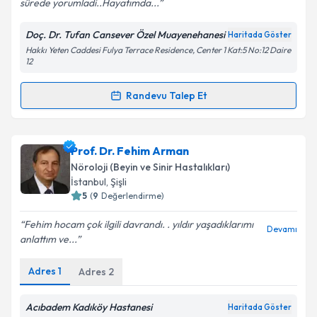
sürede yorumladi..Hayatımda...
Doç. Dr. Tufan Cansever Özel Muayenehanesi
Haritada Göster
Kişisel verilerimin işlenmesine ilişkin
Aydınlatma
Hakkı Yeten Caddesi Fulya Terrace Residence, Center 1 Kat:5 No:12 Daire
Metni
'ni okudum ve kişisel verilerimin belirtilen
12
kapsamda işlenmesini kabul ediyorum.
Randevu Talep Et
Randevu Takvimi Talebi
Takvim Talebini Gönder
Doç. Dr. Tufan Cansever
için randevu takvimi talebi
Prof. Dr. Fehim Arman
oluşturun. Size bu uzmandan randevu almanız için bir
Nöroloji (Beyin ve Sinir Hastalıkları)
takvim hazırlandığında e-posta ile bilgilendireceğiz.
İstanbul
, Şişli
5
(
9
Değerlendirme)
E-posta Adresiniz
Fehim hocam çok ilgili davrandı. . yıldır yaşadıklarımı
Devamı
anlattım ve...
Adres
1
Adres
2
Kişisel verilerimin işlenmesine ilişkin
Aydınlatma
Metni
'ni okudum ve kişisel verilerimin belirtilen
kapsamda işlenmesini kabul ediyorum.
Acıbadem Kadıköy Hastanesi
Haritada Göster