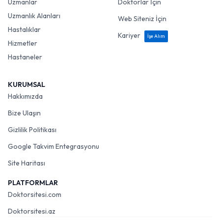
Uzmanlar
Doktorlar İçin
Uzmanlık Alanları
Web Siteniz İçin
Hastalıklar
Kariyer
İşe Alım
Hizmetler
Hastaneler
KURUMSAL
Hakkımızda
Bize Ulaşın
Gizlilik Politikası
Google Takvim Entegrasyonu
Site Haritası
PLATFORMLAR
Doktorsitesi.com
Doktorsitesi.az