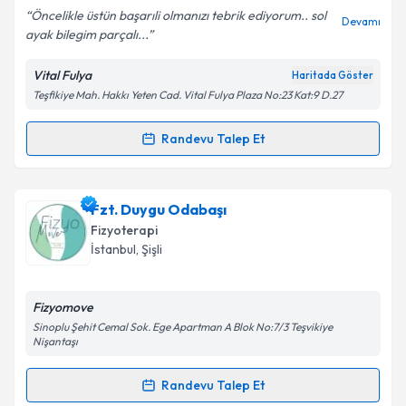
Öncelikle üstün başarıli olmanızı tebrik ediyorum.. sol
Devamı
ayak bilegim parçalı...
Vital Fulya
Haritada Göster
Kişisel verilerimin işlenmesine ilişkin
Aydınlatma
Teşfikiye Mah. Hakkı Yeten Cad. Vital Fulya Plaza No:23 Kat:9 D.27
Metni
'ni okudum ve kişisel verilerimin belirtilen
kapsamda işlenmesini kabul ediyorum.
Randevu Talep Et
Randevu Takvimi Talebi
Takvim Talebini Gönder
Op. Dr. Yusuf Ünal
için randevu takvimi talebi
Fzt. Duygu Odabaşı
oluşturun. Size bu uzmandan randevu almanız için bir
Fizyoterapi
takvim hazırlandığında e-posta ile bilgilendireceğiz.
İstanbul
, Şişli
E-posta Adresiniz
Fizyomove
Sinoplu Şehit Cemal Sok. Ege Apartman A Blok No:7/3 Teşvikiye
Nişantaşı
Kişisel verilerimin işlenmesine ilişkin
Aydınlatma
Randevu Talep Et
Metni
'ni okudum ve kişisel verilerimin belirtilen
Randevu Takvimi Talebi