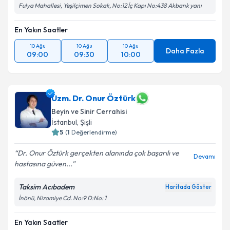
Fulya Mahallesi, Yeşilçimen Sokak, No:12 İç Kapı No:438 Akbank yanı
En Yakın Saatler
10 Ağu
10 Ağu
10 Ağu
Daha Fazla
09:00
09:30
10:00
Uzm. Dr. Onur Öztürk
Beyin ve Sinir Cerrahisi
İstanbul
, Şişli
5
(
1
Değerlendirme)
Dr. Onur Öztürk gerçekten alanında çok başarılı ve
Devamı
hastasına güven...
Taksim Acıbadem
Haritada Göster
İnönü, Nizamiye Cd. No:9 D:No: 1
En Yakın Saatler