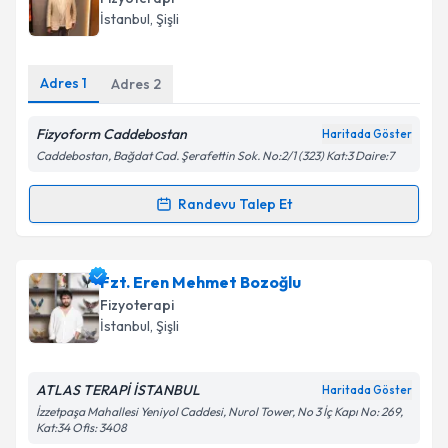
takvim hazırlandığında e-posta ile bilgilendireceğiz.
İstanbul
, Şişli
E-posta Adresiniz
Adres
1
Adres
2
Fizyoform Caddebostan
Haritada Göster
Kişisel verilerimin işlenmesine ilişkin
Aydınlatma
Caddebostan, Bağdat Cad. Şerafettin Sok. No:2/1 (323) Kat:3 Daire:7
Metni
'ni okudum ve kişisel verilerimin belirtilen
kapsamda işlenmesini kabul ediyorum.
Randevu Talep Et
Randevu Takvimi Talebi
Takvim Talebini Gönder
Fzt. Zafer Aksungur
için randevu takvimi talebi
Fzt. Eren Mehmet Bozoğlu
oluşturun. Size bu uzmandan randevu almanız için bir
Fizyoterapi
takvim hazırlandığında e-posta ile bilgilendireceğiz.
İstanbul
, Şişli
E-posta Adresiniz
ATLAS TERAPİ İSTANBUL
Haritada Göster
İzzetpaşa Mahallesi Yeniyol Caddesi, Nurol Tower, No 3 İç Kapı No: 269,
Kat:34 Ofis: 3408