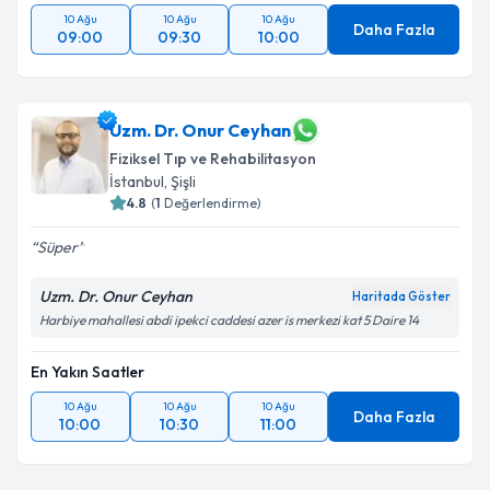
10 Ağu
10 Ağu
10 Ağu
Daha Fazla
09:00
09:30
10:00
Uzm. Dr. Onur Ceyhan
Fiziksel Tıp ve Rehabilitasyon
İstanbul
, Şişli
4.8
(
1
Değerlendirme)
Süper
Uzm. Dr. Onur Ceyhan
Haritada Göster
Harbiye mahallesi abdi ipekci caddesi azer is merkezi kat 5 Daire 14
En Yakın Saatler
10 Ağu
10 Ağu
10 Ağu
Daha Fazla
10:00
10:30
11:00