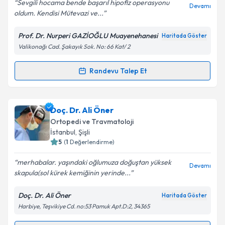
Sevgili hocama bende başarıl hipofiz operasyonu
Devamı
oldum. Kendisi Mütevazi ve...
Prof. Dr. Nurperi GAZİOĞLU Muayenehanesi
Haritada Göster
Kişisel verilerimin işlenmesine ilişkin
Aydınlatma
Valikonağı Cad. Şakayık Sok. No: 66 Kat/ 2
Metni
'ni okudum ve kişisel verilerimin belirtilen
kapsamda işlenmesini kabul ediyorum.
Randevu Talep Et
Randevu Takvimi Talebi
Takvim Talebini Gönder
Prof. Dr. Nurperi Gazioğlu
için randevu takvimi
Doç. Dr. Ali Öner
talebi oluşturun. Size bu uzmandan randevu almanız
Ortopedi ve Travmatoloji
için bir takvim hazırlandığında e-posta ile
İstanbul
, Şişli
bilgilendireceğiz.
5
(
1
Değerlendirme)
E-posta Adresiniz
merhabalar. yaşındaki oğlumuza doğuştan yüksek
Devamı
skapula(sol kürek kemiğinin yerinde...
Doç. Dr. Ali Öner
Haritada Göster
Harbiye, Teşvikiye Cd. no:53 Pamuk Apt.D:2, 34365
Kişisel verilerimin işlenmesine ilişkin
Aydınlatma
Metni
'ni okudum ve kişisel verilerimin belirtilen