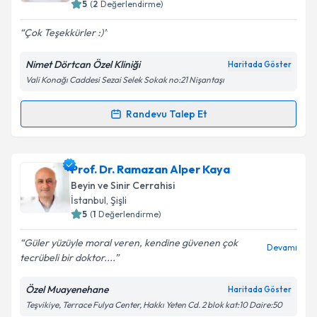
5
(
2
Değerlendirme)
E-posta Adresiniz
Çok Teşekkürler :)
Nimet Dörtcan Özel Kliniği
Haritada Göster
Vali Konağı Caddesi Sezai Selek Sokak no:21 Nişantaşı
Kişisel verilerimin işlenmesine ilişkin
Aydınlatma
Metni
'ni okudum ve kişisel verilerimin belirtilen
kapsamda işlenmesini kabul ediyorum.
Randevu Talep Et
Randevu Takvimi Talebi
Takvim Talebini Gönder
Doç. Dr. Nimet Dörtcan
için randevu takvimi talebi
Prof. Dr. Ramazan Alper Kaya
oluşturun. Size bu uzmandan randevu almanız için bir
Beyin ve Sinir Cerrahisi
takvim hazırlandığında e-posta ile bilgilendireceğiz.
İstanbul
, Şişli
5
(
1
Değerlendirme)
E-posta Adresiniz
Güler yüzüyle moral veren, kendine güvenen çok
Devamı
tecrübeli bir doktor....
Özel Muayenehane
Haritada Göster
Kişisel verilerimin işlenmesine ilişkin
Aydınlatma
Teşvikiye, Terrace Fulya Center, Hakkı Yeten Cd. 2 blok kat:10 Daire:50
Metni
'ni okudum ve kişisel verilerimin belirtilen