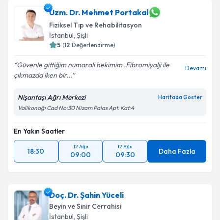
Uzm. Dr. Mehmet Portakal
Fiziksel Tıp ve Rehabilitasyon
İstanbul
, Şişli
5
(
12
Değerlendirme)
Güvenle gittiğim numarali hekimim .Fibromiyalji ile
Devamı
çıkmazda iken bir...
Nişantaşı Ağrı Merkezi
Haritada Göster
Valikonağı Cad No:30 Nizam Palas Apt. Kat:4
En Yakın Saatler
12 Ağu
12 Ağu
18:30
Daha Fazla
09:00
09:30
Doç. Dr. Şahin Yüceli
Beyin ve Sinir Cerrahisi
İstanbul
, Şişli