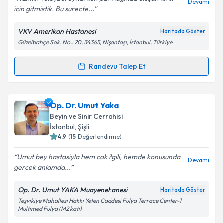
Devamı
icin gitmistik. Bu surecte...
VKV Amerikan Hastanesi
Haritada Göster
Güzelbahçe Sok. No.: 20, 34365, Nişantaşı, İstanbul, Türkiye
Kişisel verilerimin işlenmesine ilişkin
Aydınlatma
Metni
'ni okudum ve kişisel verilerimin belirtilen
kapsamda işlenmesini kabul ediyorum.
Randevu Talep Et
Randevu Takvimi Talebi
Takvim Talebini Gönder
Doç. Dr. Hakan Özben
için randevu takvimi talebi
Op. Dr. Umut Yaka
oluşturun. Size bu uzmandan randevu almanız için bir
Beyin ve Sinir Cerrahisi
takvim hazırlandığında e-posta ile bilgilendireceğiz.
İstanbul
, Şişli
4.9
(
15
Değerlendirme)
E-posta Adresiniz
Umut bey hastasiyla hem cok ilgili, hemde konusunda
Devamı
gercek anlamda...
Op. Dr. Umut YAKA Muayenehanesi
Haritada Göster
Kişisel verilerimin işlenmesine ilişkin
Aydınlatma
Teşvikiye Mahallesi Hakkı Yeten Caddesi Fulya Terrace Center-1
Metni
'ni okudum ve kişisel verilerimin belirtilen
Multimed Fulya (M2 katı)
kapsamda işlenmesini kabul ediyorum.