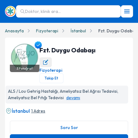
Doktor, klinik ara...
Anasayfa
Fizyoterapi
İstanbul
Fzt. Duygu Odabaşı
Fzt. Duygu Odabaşı
3
Fotoğraf
Fizyoterapi
Fzt. Duygu Odabaşı Profil Fotoğrafı
Takip Et
ALS / Lou Gehrig Hastalığı, Ameliyatsız Bel Ağrısı Tedavisi,
Ameliyatsız Bel Fıtığı Tedavisi
devamı
İstanbul
1 Adres
Soru Sor