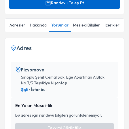
Randevu Talep Et
Adresler
Hakkında
Yorumlar
Mesleki Bilgiler
İçerikler
Adres
Fizyomove
Sinoplu Şehit Cemal Sok. Ege Apartman A Blok
No:7/3 Teşvikiye Nişantaşı
Şişli
İstanbul
/
En Yakın Müsaitlik
Bu adres için randevu bilgileri görüntülenemiyor.
Takvimi Görüntüle