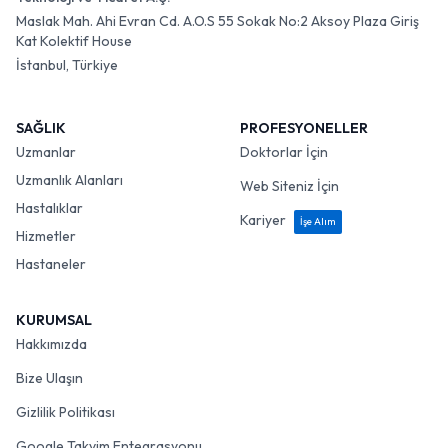
Maslak Mah. Ahi Evran Cd. A.O.S 55 Sokak No:2 Aksoy Plaza Giriş
Kat Kolektif House
İstanbul, Türkiye
SAĞLIK
PROFESYONELLER
Uzmanlar
Doktorlar İçin
Uzmanlık Alanları
Web Siteniz İçin
Hastalıklar
Kariyer
İşe Alım
Hizmetler
Hastaneler
KURUMSAL
Hakkımızda
Bize Ulaşın
Gizlilik Politikası
Google Takvim Entegrasyonu