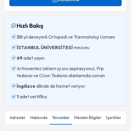
Hızlı Bakış
30
yıl deneyimli Ortopedi ve Travmatoloji Uzmanı
İSTANBUL ÜNİVERSİTESİ
mezunu
69
adet yayın.
Artrosentez (eklem içi sıvı aspirasyonu), Prp
tedavisi ve Ozon Tedavisi alanlarında uzman
İngilizce
dilinde de hizmet veriyor.
1
adet sertifika
Adresler
Hakkında
Yorumlar
Mesleki Bilgiler
İçerikler