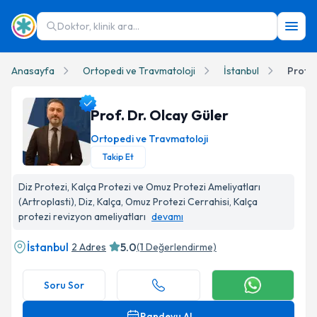
Doktor, klinik ara...
Anasayfa
Ortopedi ve Travmatoloji
İstanbul
Prof. 
Prof. Dr. Olcay Güler
Ortopedi ve Travmatoloji
Takip Et
Prof. Dr. Olcay Güler Profil Fotoğrafı
Diz Protezi, Kalça Protezi ve Omuz Protezi Ameliyatları
(Artroplasti), Diz, Kalça, Omuz Protezi Cerrahisi, Kalça
protezi revizyon ameliyatları
devamı
İstanbul
5.0
2 Adres
(
1
Değerlendirme)
Soru Sor
Randevu Al