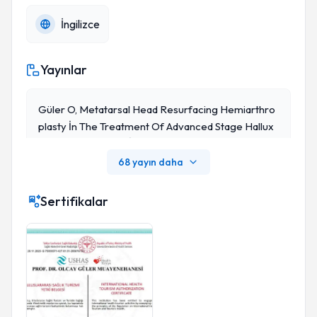
İngilizce
Yayınlar
Güler O, Metatarsal Head Resurfacing Hemiarthro
Plasty İn The Treatment Of Advanced Stage Hallux
Rigidus: Outcomes İn The Short-Term. Acta Orthop
Aedica Et Traumatologica Turcica, 2012: 46(4), 281-
68 yayın daha
285., Doi: 10.3944/Aott.2012.2795,
Sertifikalar