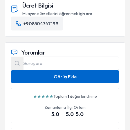
Ücret Bilgisi
Muayene ücretlerini öğrenmek için ara
+908504747199
Yorumlar
Görüş Ekle
★
★
★
★
★
Toplam
1
değerlendirme
Zamanlama
İlgi
Ortam
5.0
5.0
5.0