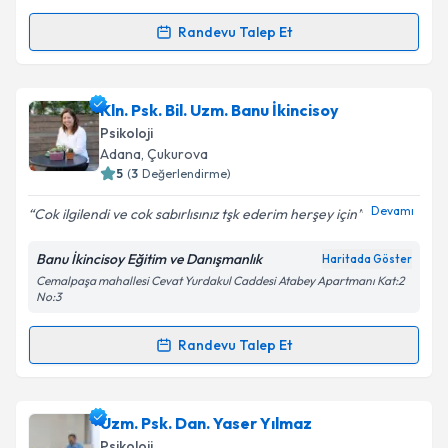
Kişisel verilerimin işlenmesine ilişkin
Aydınlatma
Randevu Talep Et
Randevu Takvimi Talebi
Metni
'ni okudum ve kişisel verilerimin belirtilen
kapsamda işlenmesini kabul ediyorum.
Uzm. Psk. Zeliha Yanar Güngör
için randevu
Kln. Psk. Bil. Uzm. Banu İkincisoy
takvimi talebi oluşturun. Size bu uzmandan randevu
Takvim Talebini Gönder
Psikoloji
almanız için bir takvim hazırlandığında e-posta ile
Adana
, Çukurova
bilgilendireceğiz.
5
(
3
Değerlendirme)
E-posta Adresiniz
Devamı
Cok ilgilendi ve cok sabırlısınız tşk ederim herşey için
Banu İkincisoy Eğitim ve Danışmanlık
Haritada Göster
Cemalpaşa mahallesi Cevat Yurdakul Caddesi Atabey Apartmanı Kat:2
No:3
Kişisel verilerimin işlenmesine ilişkin
Aydınlatma
Metni
'ni okudum ve kişisel verilerimin belirtilen
Randevu Talep Et
kapsamda işlenmesini kabul ediyorum.
Randevu Takvimi Talebi
Takvim Talebini Gönder
Kln. Psk. Bil. Uzm. Banu İkincisoy
için randevu
Uzm. Psk. Dan. Yaser Yılmaz
takvimi talebi oluşturun. Size bu uzmandan randevu
Psikoloji