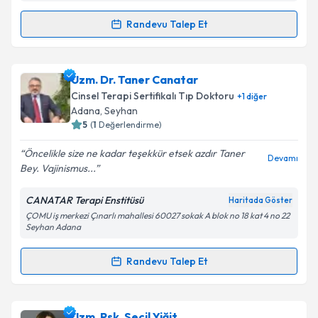
Randevu Talep Et
Randevu Takvimi Talebi
Kişisel verilerimin işlenmesine ilişkin
Aydınlatma
Metni
'ni okudum ve kişisel verilerimin belirtilen
kapsamda işlenmesini kabul ediyorum.
Uzm. Psk. Dan. Meral Öztürk
için randevu takvimi
Uzm. Dr. Taner Canatar
talebi oluşturun. Size bu uzmandan randevu almanız
Cinsel Terapi Sertifikalı Tıp Doktoru
+
1
diğer
Takvim Talebini Gönder
için bir takvim hazırlandığında e-posta ile
Adana
, Seyhan
bilgilendireceğiz.
5
(
1
Değerlendirme)
E-posta Adresiniz
Öncelikle size ne kadar teşekkür etsek azdır Taner
Devamı
Bey. Vajinismus...
CANATAR Terapi Enstitüsü
Haritada Göster
ÇOMU iş merkezi Çınarlı mahallesi 60027 sokak A blok no 18 kat 4 no 22
Kişisel verilerimin işlenmesine ilişkin
Aydınlatma
Seyhan Adana
Metni
'ni okudum ve kişisel verilerimin belirtilen
kapsamda işlenmesini kabul ediyorum.
Randevu Talep Et
Randevu Takvimi Talebi
Takvim Talebini Gönder
Uzm. Dr. Taner Canatar
için randevu takvimi talebi
Uzm. Psk. Seçil Yiğit