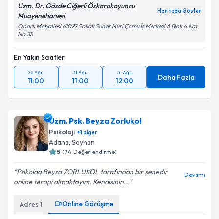
Uzm. Dr. Gözde Ciğerli Özkarakoyuncu
Haritada Göster
Muayenehanesi
Çınarlı Mahallesi 61027 Sokak Sunar Nuri Çomu İş Merkezi A Blok 6.Kat
No:38
En Yakın Saatler
26 Ağu
31 Ağu
31 Ağu
Daha Fazla
11:00
11:00
12:00
Uzm. Psk. Beyza Zorlukol
Psikoloji
+
1
diğer
Adana
, Seyhan
5
(
74
Değerlendirme)
Psikolog Beyza ZORLUKOL tarafından bir senedir
Devamı
online terapi almaktayım. Kendisinin...
Online Görüşme
Adres
1