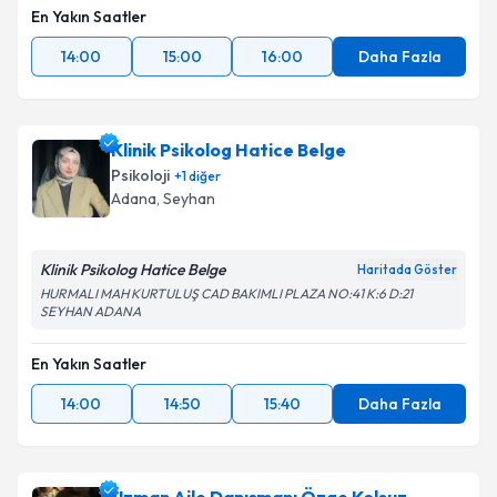
En Yakın Saatler
14:00
15:00
16:00
Daha Fazla
Klinik Psikolog Hatice Belge
Psikoloji
+
1
diğer
Adana
, Seyhan
Klinik Psikolog Hatice Belge
Haritada Göster
HURMALI MAH KURTULUŞ CAD BAKIMLI PLAZA NO:41 K:6 D:21
SEYHAN ADANA
En Yakın Saatler
14:00
14:50
15:40
Daha Fazla