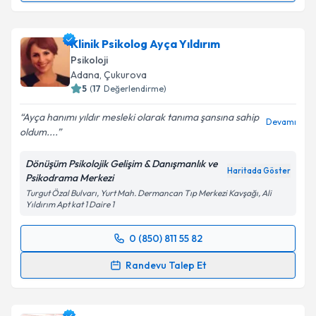
Uzm. Dr. Eren Ezgi Gevher Avcı
için randevu
takvimi talebi oluşturun. Size bu uzmandan randevu
Klinik Psikolog Ayça Yıldırım
almanız için bir takvim hazırlandığında e-posta ile
bilgilendireceğiz.
Psikoloji
Adana
, Çukurova
E-posta Adresiniz
5
(
17
Değerlendirme)
Ayça hanımı yıldır mesleki olarak tanıma şansına sahip
Devamı
oldum....
Kişisel verilerimin işlenmesine ilişkin
Aydınlatma
Dönüşüm Psikolojik Gelişim & Danışmanlık ve
Metni
'ni okudum ve kişisel verilerimin belirtilen
Haritada Göster
Psikodrama Merkezi
kapsamda işlenmesini kabul ediyorum.
Turgut Özal Bulvarı, Yurt Mah. Dermancan Tıp Merkezi Kavşağı, Ali
Yıldırım Apt kat 1 Daire 1
Takvim Talebini Gönder
0 (850) 811 55 82
Randevu Takvimi Talebi
Randevu Talep Et
Klinik Psikolog Ayça Yıldırım
için randevu takvimi
talebi oluşturun. Size bu uzmandan randevu almanız