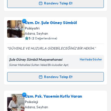
kapsamda işlenmesini kabul ediyorum.
Randevu Talep Et
Randevu Takvimi Talebi
Takvim Talebini Gönder
Dr. Psk. Dan. Erdinç Çağlayan
için randevu takvimi
Uzm. Dr. Şule Güney Sümbül
talebi oluşturun. Size bu uzmandan randevu almanız
Psikiyatri
için bir takvim hazırlandığında e-posta ile
Adana
, Seyhan
bilgilendireceğiz.
5
(
2
Değerlendirme)
E-posta Adresiniz
GÜVENLE VE HUZURLA GİDEBİLECEĞİNİZ BİR HEKİM.
Şule Güney Sümbül Muayenehanesi
Haritada Göster
Sümer Mahallesi Sultan Veled Blv kulodler Apt,
Kişisel verilerimin işlenmesine ilişkin
Aydınlatma
Metni
'ni okudum ve kişisel verilerimin belirtilen
Randevu Talep Et
Randevu Takvimi Talebi
kapsamda işlenmesini kabul ediyorum.
Uzm. Dr. Şule Güney Sümbül
için randevu takvimi
Uzm. Psk. Yasemin Kutlu Varan
Takvim Talebini Gönder
talebi oluşturun. Size bu uzmandan randevu almanız
Psikoloji
için bir takvim hazırlandığında e-posta ile
Adana
, Seyhan
bilgilendireceğiz.