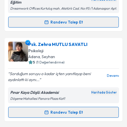
Eğitim
Kişisel verilerimin işlenmesine ilişkin
Aydınlatma
Dreamwork Offices Kurtuluş mah. Atatürk Cad. No:95 /1 Adanaspor Apt.
Metni
'ni okudum ve kişisel verilerimin belirtilen
kapsamda işlenmesini kabul ediyorum.
Randevu Talep Et
Randevu Takvimi Talebi
Takvim Talebini Gönder
Psk. Dan. Serhat Mavruk
için randevu takvimi talebi
Psk. Zehra MUTLU SAVATLI
oluşturun. Size bu uzmandan randevu almanız için bir
Psikoloji
takvim hazırlandığında e-posta ile bilgilendireceğiz.
Adana
, Seyhan
5
(
1
Değerlendirme)
E-posta Adresiniz
Sorduğum soruyu o kadar içten yanıtlayıp beni
Devamı
aydınlattı ki aynı...
Pınar Kaya Döşlü Akademisi
Haritada Göster
Kişisel verilerimin işlenmesine ilişkin
Aydınlatma
Döşeme Mahallesi Panora Plaza Kat1
Metni
'ni okudum ve kişisel verilerimin belirtilen
kapsamda işlenmesini kabul ediyorum.
Randevu Talep Et
Randevu Takvimi Talebi
Takvim Talebini Gönder