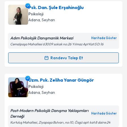
Psk. Zehra MUTLU SAVATLI
için randevu takvimi
Psk. Dan. Şule Erşahinoğlu
talebi oluşturun. Size bu uzmandan randevu almanız
Psikoloji
için bir takvim hazırlandığında e-posta ile
Adana
, Seyhan
bilgilendireceğiz.
E-posta Adresiniz
Adım Psikolojik Danışmanlık Merkezi
Haritada Göster
Cemalpaşa Mahallesi 63009 sokak no:26 Yılmaz Apt Kat:5 D:16
Randevu Talep Et
Randevu Takvimi Talebi
Kişisel verilerimin işlenmesine ilişkin
Aydınlatma
Metni
'ni okudum ve kişisel verilerimin belirtilen
kapsamda işlenmesini kabul ediyorum.
Psk. Dan. Şule Erşahinoğlu
için randevu takvimi
Uzm. Psk. Zeliha Yanar Güngör
talebi oluşturun. Size bu uzmandan randevu almanız
Psikoloji
için bir takvim hazırlandığında e-posta ile
Takvim Talebini Gönder
Adana
, Seyhan
bilgilendireceğiz.
E-posta Adresiniz
Post-Modern Psikolojik Danışma Yaklaşımları
Haritada Göster
Derneği
Kurtuluş Mahallesi, Ziyapaşa Bulvarı, no:10, Özgü apt: kat:8 daire:24