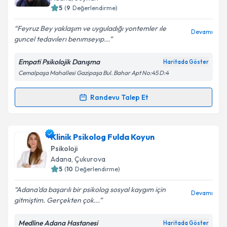
5
(
9
Değerlendirme)
E-posta Adresiniz
Feyruz Bey yaklaşım ve uyguladığı yontemler ıle
Devamı
guncel tedavılerı benımseyıp...
Empati Psikolojik Danışma
Haritada Göster
Kişisel verilerimin işlenmesine ilişkin
Aydınlatma
Cemalpaşa Mahallesi Gazipaşa Bul. Bahar Apt No:45 D:4
Metni
'ni okudum ve kişisel verilerimin belirtilen
kapsamda işlenmesini kabul ediyorum.
Randevu Talep Et
Randevu Takvimi Talebi
Takvim Talebini Gönder
Dr. Psk. Feyruz Usluoğlu
için randevu takvimi talebi
Klinik Psikolog Fulda Koyun
oluşturun. Size bu uzmandan randevu almanız için bir
Psikoloji
takvim hazırlandığında e-posta ile bilgilendireceğiz.
Adana
, Çukurova
5
(
10
Değerlendirme)
E-posta Adresiniz
Adana'da başarılı bir psikolog sosyal kaygım için
Devamı
gitmiştim. Gerçekten çok...
Medline Adana Hastanesi
Haritada Göster
Kişisel verilerimin işlenmesine ilişkin
Aydınlatma