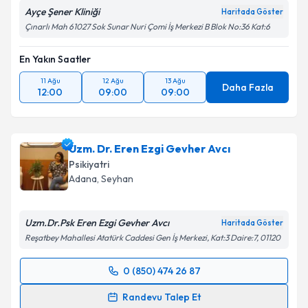
Ayçe Şener Kliniği
Haritada Göster
Çınarlı Mah 61027 Sok Sunar Nuri Çomi İş Merkezi B Blok No:36 Kat:6
En Yakın Saatler
11 Ağu
12 Ağu
13 Ağu
Daha Fazla
12:00
09:00
09:00
Uzm. Dr. Eren Ezgi Gevher Avcı
Psikiyatri
Adana
, Seyhan
Uzm.Dr.Psk Eren Ezgi Gevher Avcı
Haritada Göster
Reşatbey Mahallesi Atatürk Caddesi Gen İş Merkezi, Kat:3 Daire:7, 01120
0 (850) 474 26 87
Randevu Takvimi Talebi
Randevu Talep Et