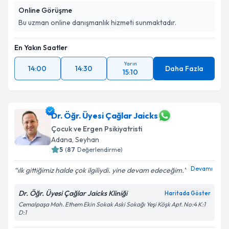
Online Görüşme
Bu uzman online danışmanlık hizmeti sunmaktadır.
En Yakın Saatler
Yarın
14:00
14:30
Daha Fazla
15:10
Dr. Öğr. Üyesi Çağlar Jaicks
Çocuk ve Ergen Psikiyatristi
Adana
, Seyhan
5
(
87
Değerlendirme)
Devamı
ılk gittiğimiz halde çok ilgiliydi. yine devam edeceğim.
Dr. Öğr. Üyesi Çağlar Jaicks Kliniği
Haritada Göster
Cemalpaşa Mah. Ethem Ekin Sokak Aski Sokağı Yeşi Köşk Apt. No:4 K:1
D:1