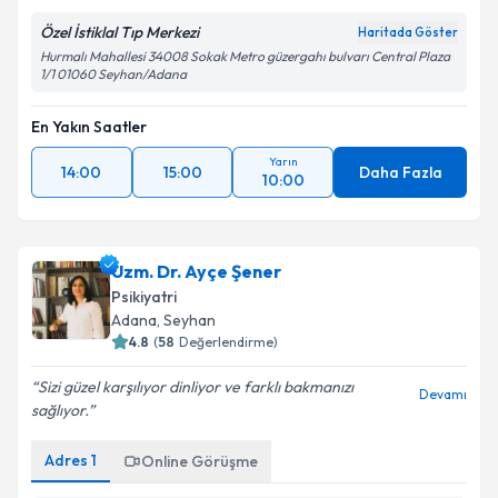
kapsamda işlenmesini kabul ediyorum.
Özel İstiklal Tıp Merkezi
Haritada Göster
Hurmalı Mahallesi 34008 Sokak Metro güzergahı bulvarı Central Plaza
1/1 01060 Seyhan/Adana
Takvim Talebini Gönder
En Yakın Saatler
Yarın
14:00
15:00
Daha Fazla
10:00
Uzm. Dr. Ayçe Şener
Psikiyatri
Adana
, Seyhan
4.8
(
58
Değerlendirme)
Sizi güzel karşılıyor dinliyor ve farklı bakmanızı
Devamı
sağlıyor.
Adres
1
Online Görüşme