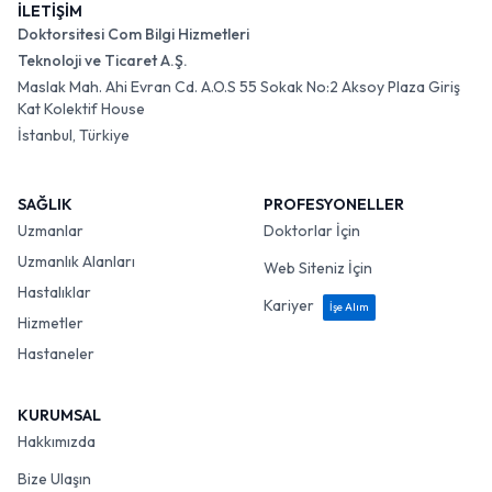
İLETİŞİM
Doktorsitesi Com Bilgi Hizmetleri
Teknoloji ve Ticaret A.Ş.
Maslak Mah. Ahi Evran Cd. A.O.S 55 Sokak No:2 Aksoy Plaza Giriş
Kat Kolektif House
İstanbul, Türkiye
SAĞLIK
PROFESYONELLER
Uzmanlar
Doktorlar İçin
Uzmanlık Alanları
Web Siteniz İçin
Hastalıklar
Kariyer
İşe Alım
Hizmetler
Hastaneler
KURUMSAL
Hakkımızda
Bize Ulaşın