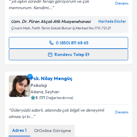
yılı aşkın süredir terapi görüyorum ve çok
Devamı
memnunum. Kendimi...
Uzm. Dr. Püren Akçalı Atik Muayenehanesi
Haritada Göster
Çınarlı Mah, Fatih Terim Sokak Bulvar İş Merkezi No:17 K:7 D:21
0 (850) 811 68 65
Randevu Takvimi Talebi
Randevu Talep Et
Uzm. Dr. Püren Akçalı Atik
için randevu takvimi
talebi oluşturun. Size bu uzmandan randevu almanız
Psk. Nilay Mengüç
için bir takvim hazırlandığında e-posta ile
bilgilendireceğiz.
Psikoloji
Adana
, Seyhan
E-posta Adresiniz
5
(
171
Değerlendirme)
Güleryüzlü sabırlı, alanında çok bilgili ve deneyimli
Devamı
olması iyi ki...
Kişisel verilerimin işlenmesine ilişkin
Aydınlatma
Adres
1
Online Görüşme
Metni
'ni okudum ve kişisel verilerimin belirtilen