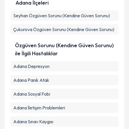
Metni
'ni okudum ve kişisel verilerimin belirtilen
Adana İlçeleri
kapsamda işlenmesini kabul ediyorum.
Seyhan
Özgüven Sorunu (Kendine Güven Sorunu)
Takvim Talebini Gönder
Çukurova
Özgüven Sorunu (Kendine Güven Sorunu)
Özgüven Sorunu (Kendine Güven Sorunu)
ile İlgili Hastalıklar
Adana Depresyon
Adana Panik Atak
Adana Sosyal Fobi
Adana İletişim Problemleri
Adana Sınav Kaygısı