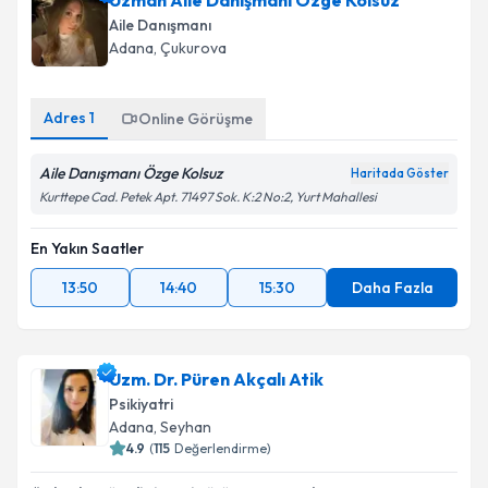
Uzman Aile Danışmanı Özge Kolsuz
Aile Danışmanı
Adana
, Çukurova
Adres
1
Online Görüşme
Aile Danışmanı Özge Kolsuz
Haritada Göster
Kurttepe Cad. Petek Apt. 71497 Sok. K:2 No:2, Yurt Mahallesi
En Yakın Saatler
13:50
14:40
15:30
Daha Fazla
Uzm. Dr. Püren Akçalı Atik
Psikiyatri
Adana
, Seyhan
4.9
(
115
Değerlendirme)