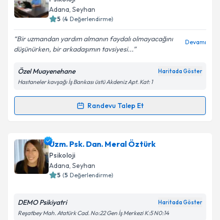
almanız için bir takvim hazırlandığında e-posta ile
Adana
, Seyhan
bilgilendireceğiz.
5
(
4
Değerlendirme)
E-posta Adresiniz
Bir uzmandan yardım almanın faydalı olmayacağını
Devamı
düşünürken, bir arkadaşımın tavsiyesi...
Özel Muayenehane
Haritada Göster
Hastaneler kavşağı İş Bankası üstü Akdeniz Apt. Kat: 1
Kişisel verilerimin işlenmesine ilişkin
Aydınlatma
Metni
'ni okudum ve kişisel verilerimin belirtilen
kapsamda işlenmesini kabul ediyorum.
Randevu Talep Et
Randevu Takvimi Talebi
Takvim Talebini Gönder
Uzm. Psk. Dan. Yaser Yılmaz
için randevu takvimi
Uzm. Psk. Dan. Meral Öztürk
talebi oluşturun. Size bu uzmandan randevu almanız
Psikoloji
için bir takvim hazırlandığında e-posta ile
Adana
, Seyhan
bilgilendireceğiz.
5
(
5
Değerlendirme)
E-posta Adresiniz
DEMO Psikiyatri
Haritada Göster
Reşatbey Mah. Atatürk Cad. No:22 Gen İş Merkezi K:5 N0:14