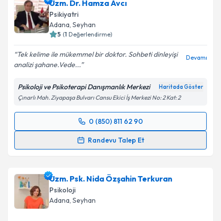
Uzm. Dr. Hamza Avcı
için bir takvim hazırlandığında e-posta ile
bilgilendireceğiz.
Psikiyatri
Adana
, Seyhan
E-posta Adresiniz
5
(
1
Değerlendirme)
Tek kelime ile mükemmel bir doktor. Sohbeti dinleyişi
Devamı
analizi şahane.Vede...
Kişisel verilerimin işlenmesine ilişkin
Aydınlatma
Psikoloji ve Psikoterapi Danışmanlık Merkezi
Haritada Göster
Metni
'ni okudum ve kişisel verilerimin belirtilen
Çınarlı Mah. Ziyapaşa Bulvarı Cansu Ekici İş Merkezi No: 2 Kat: 2
kapsamda işlenmesini kabul ediyorum.
0 (850) 811 62 90
Randevu Takvimi Talebi
Takvim Talebini Gönder
Randevu Talep Et
Uzm. Dr. Hamza Avcı
için randevu takvimi talebi
oluşturun. Size bu uzmandan randevu almanız için bir
Uzm. Psk. Nida Özşahin Terkuran
takvim hazırlandığında e-posta ile bilgilendireceğiz.
Psikoloji
E-posta Adresiniz
Adana
, Seyhan