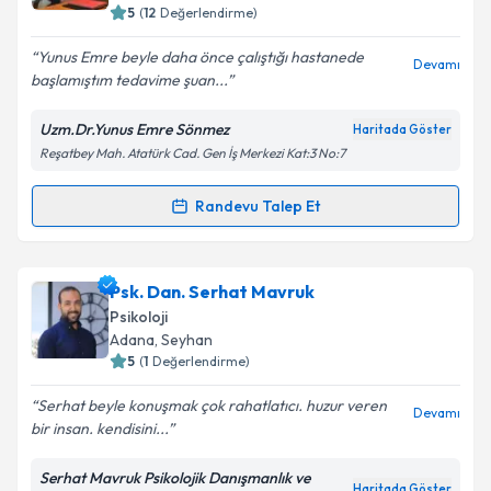
5
(
12
Değerlendirme)
E-posta Adresiniz
Yunus Emre beyle daha önce çalıştığı hastanede
Devamı
başlamıştım tedavime şuan...
Uzm.Dr.Yunus Emre Sönmez
Haritada Göster
Kişisel verilerimin işlenmesine ilişkin
Aydınlatma
Reşatbey Mah. Atatürk Cad. Gen İş Merkezi Kat:3 No:7
Metni
'ni okudum ve kişisel verilerimin belirtilen
kapsamda işlenmesini kabul ediyorum.
Randevu Talep Et
Randevu Takvimi Talebi
Takvim Talebini Gönder
Uzm. Dr. Yunus Emre Sönmez
için randevu takvimi
Psk. Dan. Serhat Mavruk
talebi oluşturun. Size bu uzmandan randevu almanız
Psikoloji
için bir takvim hazırlandığında e-posta ile
Adana
, Seyhan
bilgilendireceğiz.
5
(
1
Değerlendirme)
E-posta Adresiniz
Serhat beyle konuşmak çok rahatlatıcı. huzur veren
Devamı
bir insan. kendisini...
Serhat Mavruk Psikolojik Danışmanlık ve
Haritada Göster