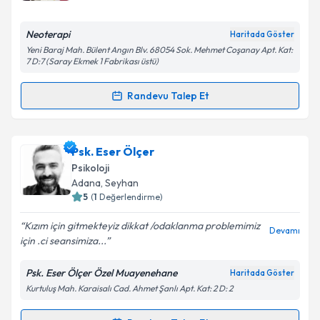
E-posta Adresiniz
Neoterapi
Haritada Göster
Yeni Baraj Mah. Bülent Angın Blv. 68054 Sok. Mehmet Coşanay Apt. Kat:
7 D:7 (Saray Ekmek 1 Fabrikası üstü)
Randevu Talep Et
Kişisel verilerimin işlenmesine ilişkin
Aydınlatma
Randevu Takvimi Talebi
Metni
'ni okudum ve kişisel verilerimin belirtilen
kapsamda işlenmesini kabul ediyorum.
Uzm. Psk. Yasemin Kutlu Varan
için randevu takvimi
Psk. Eser Ölçer
talebi oluşturun. Size bu uzmandan randevu almanız
Psikoloji
Takvim Talebini Gönder
için bir takvim hazırlandığında e-posta ile
Adana
, Seyhan
bilgilendireceğiz.
5
(
1
Değerlendirme)
E-posta Adresiniz
Kızım için gitmekteyiz dikkat /odaklanma problemimiz
Devamı
için .ci seansimiza...
Psk. Eser Ölçer Özel Muayenehane
Haritada Göster
Kurtuluş Mah. Karaisalı Cad. Ahmet Şanlı Apt. Kat: 2 D: 2
Kişisel verilerimin işlenmesine ilişkin
Aydınlatma
Metni
'ni okudum ve kişisel verilerimin belirtilen