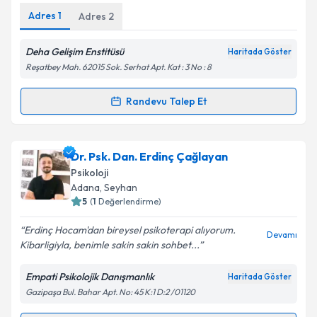
Adres
1
Adres
2
Kişisel verilerimin işlenmesine ilişkin
Aydınlatma
Deha Gelişim Enstitüsü
Metni
'ni okudum ve kişisel verilerimin belirtilen
Haritada Göster
kapsamda işlenmesini kabul ediyorum.
Reşatbey Mah. 62015 Sok. Serhat Apt. Kat : 3 No : 8
Randevu Talep Et
Randevu Takvimi Talebi
Takvim Talebini Gönder
Uzm. Psk. Nida Özşahin Terkuran
için randevu
Dr. Psk. Dan. Erdinç Çağlayan
takvimi talebi oluşturun. Size bu uzmandan randevu
Psikoloji
almanız için bir takvim hazırlandığında e-posta ile
Adana
, Seyhan
bilgilendireceğiz.
5
(
1
Değerlendirme)
E-posta Adresiniz
Erdinç Hocam'dan bireysel psikoterapi alıyorum.
Devamı
Kibarligiyla, benimle sakin sakin sohbet...
Empati Psikolojik Danışmanlık
Haritada Göster
Gazipaşa Bul. Bahar Apt. No: 45 K:1 D:2 /01120
Kişisel verilerimin işlenmesine ilişkin
Aydınlatma
Metni
'ni okudum ve kişisel verilerimin belirtilen