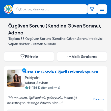
Doktor, klinik ara...
Özgüven Sorunu (Kendine Güven Sorunu),
Adana
Toplam
38
Özgüven Sorunu (Kendine Güven Sorunu)
tedavisi
yapan doktor - uzman bulundu
Filtrele
Akıllı Sıralama
Uzm. Dr. Gözde Ciğerli Özkarakoyuncu
Psikiyatri
Adana
, Seyhan
5
(
156
Değerlendirme)
Memnunum. ilgili alakalı. guleryuzlu. insani iyi
Devamı
hissettiriyor. destege ihtiyacı olan...