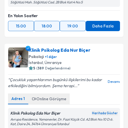
Söğütözü Mah. Söğütözü Cad. 2B Blok Kat:4 No:5
En Yakın Saatler
15:00
18:00
19:00
Daha Fazla
Klinik Psikolog Eda Nur Biçer
Psikoloji
+
1
diğer
İstanbul
,
Ümraniye
5
(
389
Değerlendirme)
Çocukluk yaşantılarımın bugünkü ilişkilerimi bu kadar
Devamı
etkilediğini bilmiyordum. Şema terapi...
Adres
1
Online Görüşme
Klinik Psikolog Eda Nur Biçer
Haritada Göster
Avrupa Residence, Yamanevler, Dr. Fazıl Küçük Cd. A2 Blok No:10 D:6.
Kat, Daire 24, 34764 Ümraniye/İstanbul