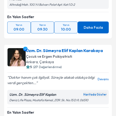
Altındağ Mah. 100.Yıl Bulvarı Polat Apt. Kat:1 D:2
En Yakın Saatler
Yarın
Yarın
Yarın
Daha Fazla
09:00
09:30
10:00
Uzm. Dr. Sümeyra Elif Kaplan Karakaya
Çocuk ve Ergen Psikiyatristi
Ankara
,
Çankaya
5
(
27
Değerlendirme)
Doktor hanım çok ilgiliydi. Süreçle alakalı oldukça bilgi
Devamı
verdi gerçekten...
Uzm. Dr. Sümeyra Elif Kaplan
Haritada Göster
Deniz Life Plaza, Mustafa Kemal, 2139. Sk. No:15 D:9, 06510
En Yakın Saatler