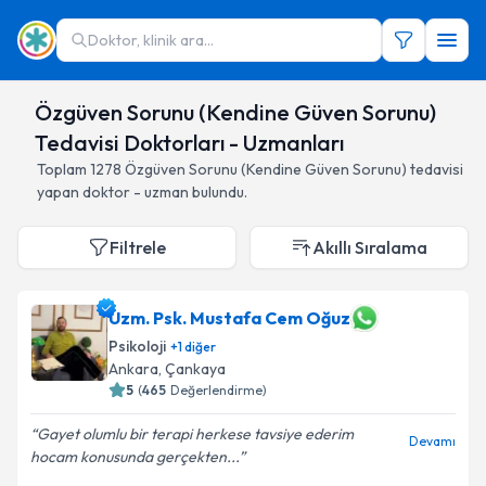
Doktor, klinik ara...
Özgüven Sorunu (Kendine Güven Sorunu)
Tedavisi Doktorları - Uzmanları
Toplam
1278
Özgüven Sorunu (Kendine Güven Sorunu)
tedavisi
yapan doktor - uzman bulundu.
Filtrele
Akıllı Sıralama
Uzm. Psk. Mustafa Cem Oğuz
Psikoloji
+
1
diğer
Ankara
,
Çankaya
5
(
465
Değerlendirme)
Gayet olumlu bir terapi herkese tavsiye ederim
Devamı
hocam konusunda gerçekten...