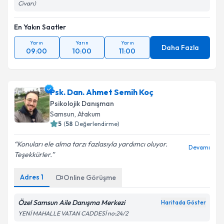
Civarı)
En Yakın Saatler
Yarın
Yarın
Yarın
Daha Fazla
09:00
10:00
11:00
Psk. Dan. Ahmet Semih Koç
Psikolojik Danışman
Samsun
,
Atakum
5
(
58
Değerlendirme)
Konuları ele alma tarzı fazlasıyla yardımcı oluyor.
Devamı
Teşekkürler.
Adres
1
Online Görüşme
Özel Samsun Aile Danışma Merkezi
Haritada Göster
YENİ MAHALLE VATAN CADDESİ no:24/2