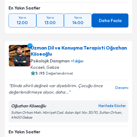
En Yakın Saatler
Yarın
Yarın
Yarın
Daha Fazla
12:00
13:00
14:00
Uzman Dil ve Konuşma Terapisti Oğuzhan
Köseoğlu
Psikolojik Danışman
+
1
diğer
Kocaeli
,
Gebze
5
(
95
Değerlendirme)
Elinde sihirli değnek var diyebilirim. Çocuğu önce
Devamı
değerlendirmeye alıyor, daha...
Oğuzhan Köseoğlu
Haritada Göster
Sultan Orhan Mah. Hürriyet Cad. Aslan Apt. No: 30/10, Sultan Orhan,
41400 Gebze
En Yakın Saatler