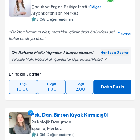
Çocuk ve Ergen Psikiyatristi
+
1
diğer
Afyonkarahisar
,
Merkez
5
(
58
Değerlendirme)
Doktor hanımın Net, mantıklı, gözünüzün önündeki sisi
Devamı
kaldıracak ya da...
Dr. Rahime Mutlu Yaprakcı Muayenehanesi
Haritada Göster
Selçuklu Mah. 1455 Sokak. Çavdarlar Opheia Suit No:2/A 9
En Yakın Saatler
11 Ağu
11 Ağu
11 Ağu
Daha Fazla
10:00
11:00
12:00
Psk. Dan. Birsen Kıyak Kırmızıgül
Psikolojik Danışman
Isparta
,
Merkez
5
(
56
Değerlendirme)