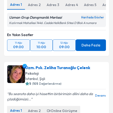
Adres
1
Adres
2
Adres
3
Adres
4
Adres
5
Adres
Uzman Grup Danışmanlık Merkezi
Haritada Göster
Kızılırmak Mahallesi 1446. Cadde HalkBank Sitesi D Blok A numara
En Yakın Saatler
11 Ağu
11 Ağu
12 Ağu
Daha Fazla
09:00
10:00
09:00
Uzm. Psk. Zeliha Turanoğlu Çelenk
Psikoloji
İstanbul
,
Şişli
5
(
105
Değerlendirme)
Bu seansta daha iyi hissettim birbirimizin dilini daha da
Devamı
çözdüğümüzü...
Adres
1
Adres
2
Online Görüşme