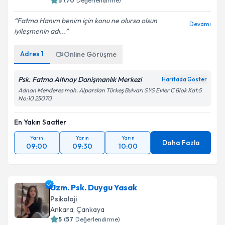
5
(
70
Değerlendirme)
Fatma Hanım benim için konu ne olursa olsun
Devamı
iyileşmenin adı...
Adres
1
Online Görüşme
Psk. Fatma Altınay Danişmanlık Merkezi
Haritada Göster
Adnan Menderes mah. Alparslan Türkeş Bulvarı SYS Evler C Blok Kat:5
No:10 25070
En Yakın Saatler
Yarın
Yarın
Yarın
Daha Fazla
09:00
09:30
10:00
Uzm. Psk. Duygu Yasak
Psikoloji
Ankara
,
Çankaya
5
(
57
Değerlendirme)