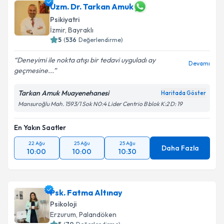
Uzm. Dr. Tarkan Amuk
Psikiyatri
İzmir
,
Bayraklı
5
(
536
Değerlendirme)
Deneyimi ile nokta atışı bir tedavi uyguladı ay
Devamı
geçmesine...
Tarkan Amuk Muayenehanesi
Haritada Göster
Mansuroğlu Mah. 1593/1 Sok N0:4 Lider Centrio B blok K:2 D: 19
En Yakın Saatler
22 Ağu
25 Ağu
25 Ağu
Daha Fazla
10:00
10:00
10:30
Psk. Fatma Altınay
Psikoloji
Erzurum
,
Palandöken