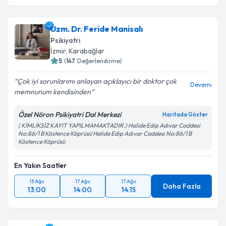
Uzm. Dr. Feride Manisalı
Psikiyatri
İzmir
,
Karabağlar
5
(
147
Değerlendirme)
Çok iyi sorunlarımı anlayan açıklayıcı bir doktor çok
Devamı
memnunum kendisinden
Özel Nöron Psikiyatri Dal Merkezi
Haritada Göster
( KİMLİKSİZ KAYIT YAPILMAMAKTADIR.) Halide Edip Adıvar Caddesi
No:86/1 B Köstence Köprüsü Halide Edip Adıvar Caddesi No:86/1 B
Köstence Köprüsü
En Yakın Saatler
13 Ağu
17 Ağu
17 Ağu
Daha Fazla
13:00
14:00
14:15