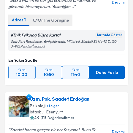
Büsra Hanim ile her görüsmemde anlasilmis ve
Devamı
güvende hissediyorum. Yasadiğim...
Adres
1
Online Görüşme
Klinik Psikolog Büşra Kartal
Haritada Göster
Star Port Residence, Yenişehir mah. Millet cd, Sümbül Sk No:10 D:120,
34912 Pendik/İstanbul
En Yakın Saatler
Yarın
Yarın
Yarın
Daha Fazla
10:00
10:50
11:40
Uzm. Psk. Saadet Erdoğan
Psikoloji
+
1
diğer
İstanbul
,
Esenyurt
4.9
(
115
Değerlendirme)
Saadet hanım gerçek bir profesyonel. Bunu ilk
Devamı