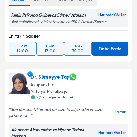
Klinik Psikolog Gülbeyaz Süme / Atakum
Haritada Göster
Yeni mahalle mah. atakent bulvarı no:180 A Atakum/Samsun
En Yakın Saatler
11 Ağu
11 Ağu
11 Ağu
Daha Fazla
12:00
13:00
14:00
Dr. Sümeyye Taş
Akupunktur
Antalya
,
Muratpaşa
5
(
59
Değerlendirme)
Son derece iyi bir doktor size tavsiye ederim size
Devamı
yeterince...
Akutrans Akupunktur ve Hipnoz Tedavi
Haritada Göster
Merkezi