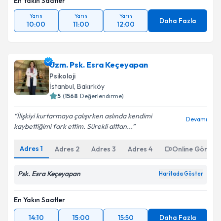
En Yakın Saatler
Yarın
Yarın
Yarın
Daha Fazla
10:00
11:00
12:00
Uzm. Psk. Esra Keçeyapan
Psikoloji
İstanbul
,
Bakırköy
5
(
1568
Değerlendirme)
İlişkiyi kurtarmaya çalışırken aslında kendimi
Devamı
kaybettiğimi fark ettim. Sürekli alttan...
Adres
1
Adres
2
Adres
3
Adres
4
Online Görüşm
Psk. Esra Keçeyapan
Haritada Göster
En Yakın Saatler
14:10
15:00
15:50
Daha Fazla