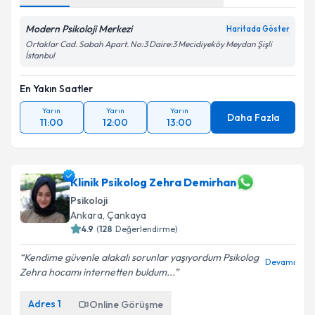
Modern Psikoloji Merkezi
Haritada Göster
Ortaklar Cad. Sabah Apart. No:3 Daire:3 Mecidiyeköy Meydan Şişli
İstanbul
En Yakın Saatler
Yarın
Yarın
Yarın
Daha Fazla
11:00
12:00
13:00
Klinik Psikolog Zehra Demirhan
Psikoloji
Ankara
,
Çankaya
4.9
(
128
Değerlendirme)
Kendime güvenle alakalı sorunlar yaşıyordum Psikolog
Devamı
Zehra hocamı internetten buldum...
Adres
1
Online Görüşme