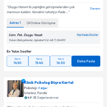
Duygu Hanım’la yaptığım görüşmelerden çok
Devamı
memnun kaldım. Kendimi rahatça ifade...
Adres
1
Online Görüşme
Uzm. Psk. Duygu Yasak
Haritada Göster
Yukarı Bahçelievler, Aşkabat Cd. 48/7, 06490
En Yakın Saatler
Yarın
Yarın
Yarın
Daha Fazla
14:50
15:40
16:30
Klinik Psikolog Büşra Kartal
Psikoloji
+
1
diğer
İstanbul
,
Pendik
4.9
(
15
Değerlendirme)