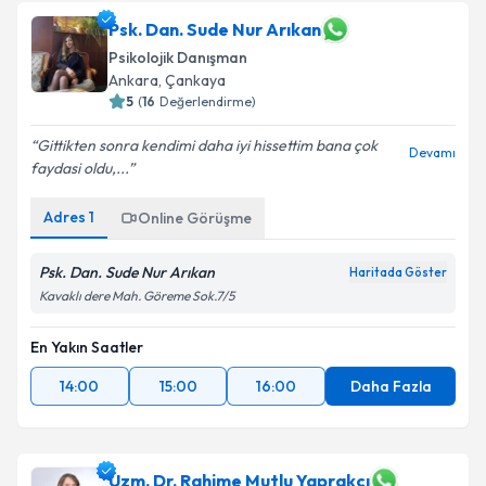
Psk. Dan. Sude Nur Arıkan
Psikolojik Danışman
Ankara
,
Çankaya
5
(
16
Değerlendirme)
Gittikten sonra kendimi daha iyi hissettim bana çok
Devamı
faydasi oldu,...
Adres
1
Online Görüşme
Psk. Dan. Sude Nur Arıkan
Haritada Göster
Kavaklı dere Mah. Göreme Sok.7/5
En Yakın Saatler
14:00
15:00
16:00
Daha Fazla
Uzm. Dr. Rahime Mutlu Yaprakcı