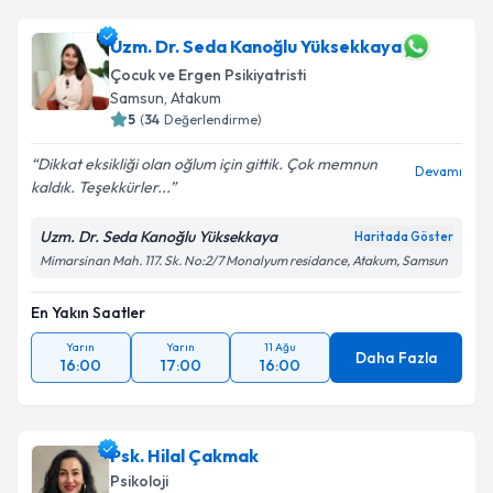
Uzm. Dr. Seda Kanoğlu Yüksekkaya
Çocuk ve Ergen Psikiyatristi
Samsun
,
Atakum
5
(
34
Değerlendirme)
Dikkat eksikliği olan oğlum için gittik. Çok memnun
Devamı
kaldık. Teşekkürler...
Uzm. Dr. Seda Kanoğlu Yüksekkaya
Haritada Göster
Mimarsinan Mah. 117. Sk. No:2/7 Monalyum residance, Atakum, Samsun
En Yakın Saatler
Yarın
Yarın
11 Ağu
Daha Fazla
16:00
17:00
16:00
Psk. Hilal Çakmak
Psikoloji