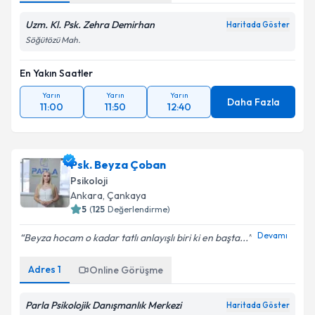
Uzm. Kl. Psk. Zehra Demirhan
Haritada Göster
Söğütözü Mah.
En Yakın Saatler
Yarın
Yarın
Yarın
Daha Fazla
11:00
11:50
12:40
Psk. Beyza Çoban
Psikoloji
Ankara
,
Çankaya
5
(
125
Değerlendirme)
Devamı
Beyza hocam o kadar tatlı anlayışlı biri ki en başta...
Adres
1
Online Görüşme
Parla Psikolojik Danışmanlık Merkezi
Haritada Göster