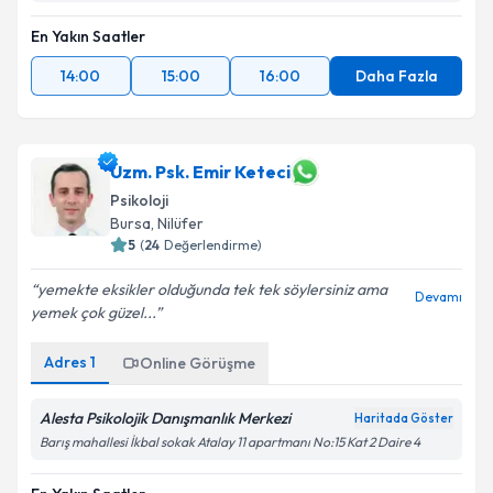
En Yakın Saatler
14:00
15:00
16:00
Daha Fazla
Uzm. Psk. Emir Keteci
Psikoloji
Bursa
,
Nilüfer
5
(
24
Değerlendirme)
yemekte eksikler olduğunda tek tek söylersiniz ama
Devamı
yemek çok güzel...
Adres
1
Online Görüşme
Alesta Psikolojik Danışmanlık Merkezi
Haritada Göster
Barış mahallesi İkbal sokak Atalay 11 apartmanı No:15 Kat 2 Daire 4