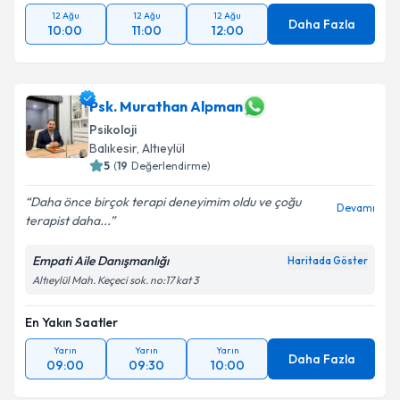
12 Ağu
12 Ağu
12 Ağu
Daha Fazla
10:00
11:00
12:00
Psk. Murathan Alpman
Psikoloji
Balıkesir
,
Altıeylül
5
(
19
Değerlendirme)
Daha önce birçok terapi deneyimim oldu ve çoğu
Devamı
terapist daha...
Empati Aile Danışmanlığı
Haritada Göster
Altıeylül Mah. Keçeci sok. no:17 kat 3
En Yakın Saatler
Yarın
Yarın
Yarın
Daha Fazla
09:00
09:30
10:00