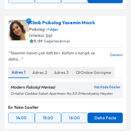
Klinik Psikolog Yasemin Mısırlı
Psikoloji
+
1
diğer
İstanbul
,
Şişli
5
(
59
Değerlendirme)
Yasemin hanım çok tatlı biri. Kafam o karışık ve
Devamı
daha...
Adres
1
Adres
2
Adres
3
Online Görüşme
Modern Psikoloji Merkezi
Haritada Göster
Ortaklar Caddesi Sabah Apartmanı No:3 D:3 Mecidiyeköy Meydan
En Yakın Saatler
14:00
15:00
16:00
Daha Fazla