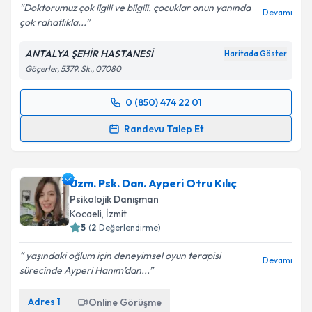
Doktorumuz çok ilgili ve bilgili. çocuklar onun yanında
Devamı
çok rahatlıkla...
ANTALYA ŞEHİR HASTANESİ
Haritada Göster
Göçerler, 5379. Sk., 07080
0 (850) 474 22 01
Randevu Takvimi Talebi
Randevu Talep Et
Uzm. Dr. Mehmet Emre Gül
için randevu takvimi
talebi oluşturun. Size bu uzmandan randevu almanız
Uzm. Psk. Dan. Ayperi Otru Kılıç
için bir takvim hazırlandığında e-posta ile
bilgilendireceğiz.
Psikolojik Danışman
Kocaeli
,
İzmit
E-posta Adresiniz
5
(
2
Değerlendirme)
yaşındaki oğlum için deneyimsel oyun terapisi
Devamı
sürecinde Ayperi Hanım’dan...
Kişisel verilerimin işlenmesine ilişkin
Aydınlatma
Adres
1
Online Görüşme
Metni
'ni okudum ve kişisel verilerimin belirtilen