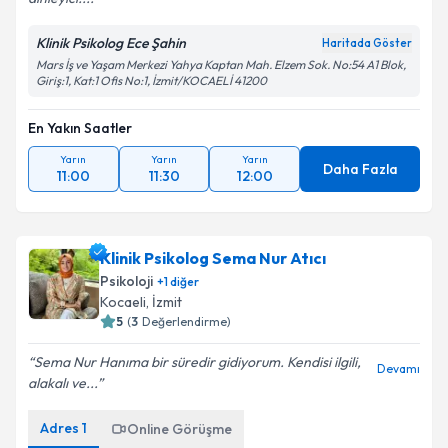
Klinik Psikolog Ece Şahin
Haritada Göster
Mars İş ve Yaşam Merkezi Yahya Kaptan Mah. Elzem Sok. No:54 A1 Blok,
Giriş:1, Kat:1 Ofis No:1, İzmit/KOCAELİ 41200
En Yakın Saatler
Yarın
Yarın
Yarın
Daha Fazla
11:00
11:30
12:00
Klinik Psikolog Sema Nur Atıcı
Psikoloji
+
1
diğer
Kocaeli
,
İzmit
5
(
3
Değerlendirme)
Sema Nur Hanıma bir süredir gidiyorum. Kendisi ilgili,
Devamı
alakalı ve...
Adres
1
Online Görüşme