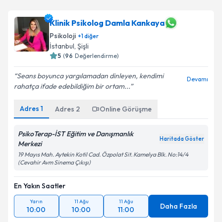
Klinik Psikolog Damla Kankaya
Psikoloji
+
1
diğer
İstanbul
,
Şişli
5
(
96
Değerlendirme)
Seans boyunca yargılamadan dinleyen, kendimi
Devamı
rahatça ifade edebildiğim bir ortam...
Adres
1
Adres
2
Online Görüşme
PsikoTerap-İST Eğitim ve Danışmanlık
Haritada Göster
Merkezi
19 Mayıs Mah. Aytekin Kotil Cad. Özpolat Sit. Kamelya Blk. No:14/4
(Cevahir Avm Sinema Çıkışı)
En Yakın Saatler
Yarın
11 Ağu
11 Ağu
Daha Fazla
10:00
10:00
11:00