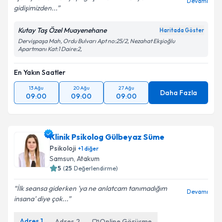
Devamı
gidişimizden...
Kutay Taş Özel Muayenehane
Haritada Göster
Dervişpaşa Mah, Ordu Bulvarı Apt no:25/2, Nezahat Ekşioğlu
Apartmanı Kat:1 Daire:2,
En Yakın Saatler
13 Ağu
20 Ağu
27 Ağu
Daha Fazla
09:00
09:00
09:00
Klinik Psikolog Gülbeyaz Süme
Psikoloji
+
1
diğer
Samsun
,
Atakum
5
(
25
Değerlendirme)
İlk seansa giderken 'ya ne anlatcam tanımadığım
Devamı
insana' diye çok...
Adres
1
Adres
2
Online Görüşme