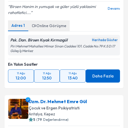
Birsen Hanim in yumuşak ve güler yüzlü yaklasimi
Devamı
rahatlatici....
Adres
1
Online Görüşme
Psk. Dan. Birsen Kıyak Kırmızıgül
Haritada Göster
Piri Mehmet Mahallesi Mimar Sinan Caddesi 101. Cadde No:79 K:5 D:17
Güleş İş Merkez
En Yakın Saatler
11 Ağu
11 Ağu
11 Ağu
Daha Fazla
12:00
12:50
13:40
Uzm. Dr. Mehmet Emre Gül
Çocuk ve Ergen Psikiyatristi
Antalya
,
Kepez
5
(
79
Değerlendirme)