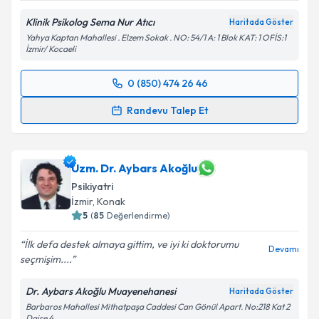
Klinik Psikolog Sema Nur Atıcı
Haritada Göster
Yahya Kaptan Mahallesi . Elzem Sokak . NO: 54/1 A: 1 Blok KAT: 1 OFİS:1
İzmir/ Kocaeli
0 (850) 474 26 46
Randevu Takvimi Talebi
Randevu Talep Et
Klinik Psikolog Sema Nur Atıcı
için randevu takvimi
talebi oluşturun. Size bu uzmandan randevu almanız
için bir takvim hazırlandığında e-posta ile
Uzm. Dr. Aybars Akoğlu
bilgilendireceğiz.
Psikiyatri
İzmir
,
Konak
E-posta Adresiniz
5
(
85
Değerlendirme)
İlk defa destek almaya gittim, ve iyi ki doktorumu
Devamı
seçmişim....
Kişisel verilerimin işlenmesine ilişkin
Aydınlatma
Dr. Aybars Akoğlu Muayenehanesi
Haritada Göster
Metni
'ni okudum ve kişisel verilerimin belirtilen
Barbaros Mahallesi Mithatpaşa Caddesi Can Gönül Apart. No:218 Kat 2
kapsamda işlenmesini kabul ediyorum.
Daire 4