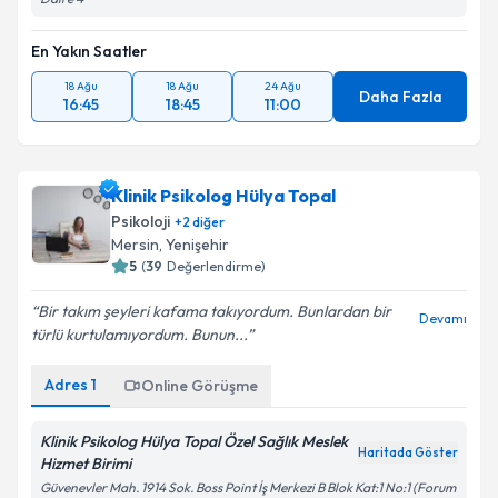
Takvim Talebini Gönder
En Yakın Saatler
18 Ağu
18 Ağu
24 Ağu
Daha Fazla
16:45
18:45
11:00
Klinik Psikolog Hülya Topal
Psikoloji
+
2
diğer
Mersin
,
Yenişehir
5
(
39
Değerlendirme)
Bir takım şeyleri kafama takıyordum. Bunlardan bir
Devamı
türlü kurtulamıyordum. Bunun...
Adres
1
Online Görüşme
Klinik Psikolog Hülya Topal Özel Sağlık Meslek
Haritada Göster
Hizmet Birimi
Güvenevler Mah. 1914 Sok. Boss Point İş Merkezi B Blok Kat:1 No:1 (Forum