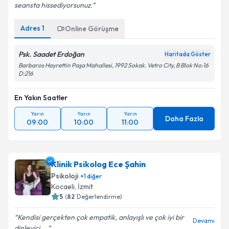
seansta hissediyorsunuz.
Adres
1
Online Görüşme
Psk. Saadet Erdoğan
Haritada Göster
Barbaros Hayrettin Paşa Mahallesi, 1992 Sokak. Vetro City, B Blok No:16
D:216
En Yakın Saatler
Yarın
Yarın
Yarın
Daha Fazla
09:00
10:00
11:00
Klinik Psikolog Ece Şahin
Psikoloji
+
1
diğer
Kocaeli
,
İzmit
5
(
82
Değerlendirme)
Kendisi gerçekten çok empatik, anlayışlı ve çok iyi bir
Devamı
dinleyici....