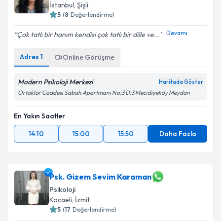
İstanbul
,
Şişli
5
(
8
Değerlendirme)
Devamı
Çok tatlı bir hanım kendisi çok tatlı bir dille ve...
Adres
1
Online Görüşme
Modern Psikoloji Merkezi
Haritada Göster
Ortaklar Caddesi Sabah Apartmanı No:3 D:3 Mecidiyeköy Meydan
En Yakın Saatler
14:10
15:00
15:50
Daha Fazla
Psk. Gizem Sevim Karaman
Psikoloji
Kocaeli
,
İzmit
5
(
17
Değerlendirme)