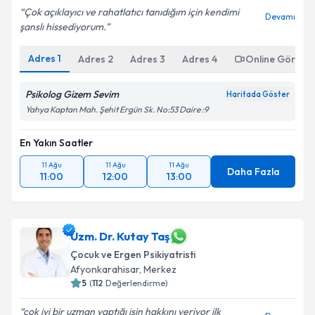
Çok açıklayıcı ve rahatlatıcı tanıdığım için kendimi
Devamı
şanslı hissediyorum.
Adres
1
Adres
2
Adres
3
Adres
4
Online Görüşm
Psikolog Gizem Sevim
Haritada Göster
Yahya Kaptan Mah. Şehit Ergün Sk. No:53 Daire :9
En Yakın Saatler
11 Ağu
11 Ağu
11 Ağu
Daha Fazla
11:00
12:00
13:00
Uzm. Dr. Kutay Taş
Çocuk ve Ergen Psikiyatristi
Afyonkarahisar
,
Merkez
5
(
112
Değerlendirme)
çok iyi bir uzman yaptığı işin hakkını veriyor ilk