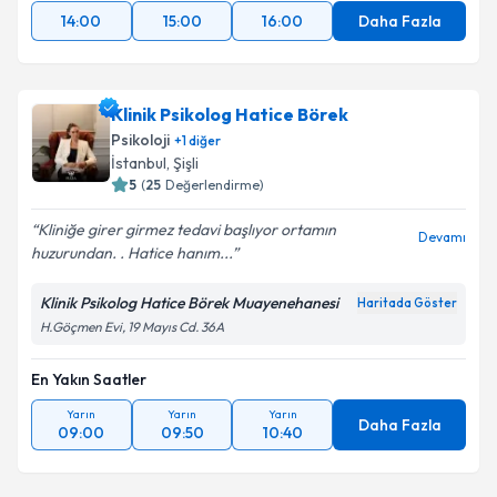
14:00
15:00
16:00
Daha Fazla
Klinik Psikolog Hatice Börek
Psikoloji
+
1
diğer
İstanbul
,
Şişli
5
(
25
Değerlendirme)
Kliniğe girer girmez tedavi başlıyor ortamın
Devamı
huzurundan. . Hatice hanım...
Klinik Psikolog Hatice Börek Muayenehanesi
Haritada Göster
H.Göçmen Evi, 19 Mayıs Cd. 36A
En Yakın Saatler
Yarın
Yarın
Yarın
Daha Fazla
09:00
09:50
10:40