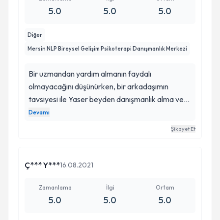
5.0
5.0
5.0
Diğer
Mersin NLP Bireysel Gelişim Psikoterapi Danışmanlık Merkezi
Bir uzmandan yardım almanın faydalı
olmayacağını düşünürken, bir arkadaşımın
tavsiyesi ile Yaser beyden danışmanlık alma ve
tanışma fırsatım oldu, iyi ki de olmuş. Sizi guler
Devamı
yüzüyle Aslı hanım karşılıyor ve aslında terapi
Şikayet Et
orda başlıyor. katkilariniz için minnettarım. .
Ç*** Y***
16.08.2021
Zamanlama
İlgi
Ortam
5.0
5.0
5.0