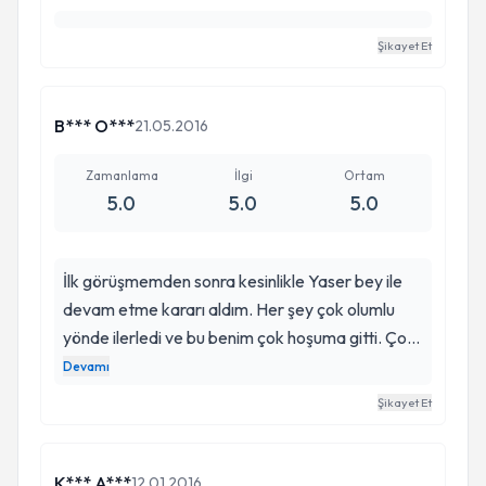
Şikayet Et
B*** O***
21.05.2016
Zamanlama
İlgi
Ortam
5.0
5.0
5.0
İlk görüşmemden sonra kesinlikle Yaser bey ile
devam etme kararı aldım. Her şey çok olumlu
yönde ilerledi ve bu benim çok hoşuma gitti. Çok
sık olmasa da aralıklar ile terapilerimiz devam
Devamı
ediyor. Bana yardımlarını hiç unutmayacağım.
Şikayet Et
Yaser Yılmaz sayesinde hayatım düzene girdi
resmen. Allah razı olsun sizden. Tanıdıklarıma sizi
tavsiye edeceğim.
K*** A***
12.01.2016