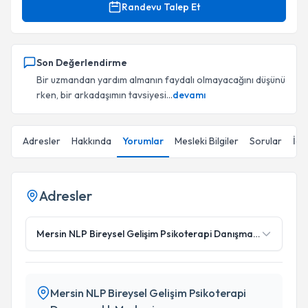
Randevu Talep Et
Son Değerlendirme
Bir uzmandan yardım almanın faydalı olmayacağını düşünü
rken, bir arkadaşımın tavsiyesi...
devamı
Adresler
Hakkında
Yorumlar
Mesleki Bilgiler
Sorular
İçe
Adresler
Mersin NLP Bireysel Gelişim Psikoterapi Danışmanlık Merkezi
Mersin NLP Bireysel Gelişim Psikoterapi