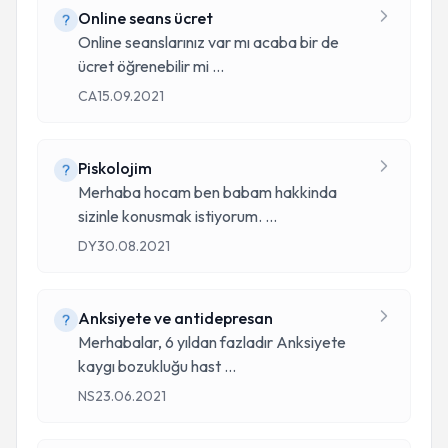
Online seans ücret
Online seanslarınız var mı acaba bir de
ücret öğrenebilir mi
...
CA
15.09.2021
Piskolojim
Merhaba hocam ben babam hakkinda
sizinle konusmak istiyorum.
...
DY
30.08.2021
Anksiyete ve antidepresan
Merhabalar, 6 yıldan fazladır Anksiyete
kaygı bozukluğu hast
...
NS
23.06.2021