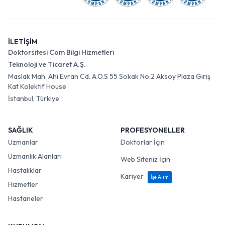
İLETİŞİM
Doktorsitesi Com Bilgi Hizmetleri
Teknoloji ve Ticaret A.Ş.
Maslak Mah. Ahi Evran Cd. A.O.S 55 Sokak No:2 Aksoy Plaza Giriş
Kat Kolektif House
İstanbul, Türkiye
SAĞLIK
PROFESYONELLER
Uzmanlar
Doktorlar İçin
Uzmanlık Alanları
Web Siteniz İçin
Hastalıklar
Kariyer
İşe Alım
Hizmetler
Hastaneler