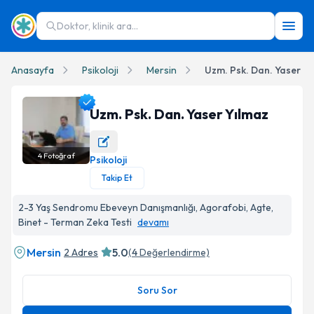
Doktor, klinik ara...
Anasayfa
Psikoloji
Mersin
Uzm. Psk. Dan. Yaser Yı
Uzm. Psk. Dan. Yaser Yılmaz
4
Fotoğraf
Psikoloji
Uzm. Psk. Dan. Yaser Yılmaz Profil Fotoğrafı
Takip Et
2-3 Yaş Sendromu Ebeveyn Danışmanlığı, Agorafobi, Agte,
Binet - Terman Zeka Testi
devamı
Mersin
5.0
2 Adres
(
4
Değerlendirme)
Soru Sor