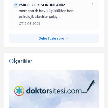
PSİKOLOJİK SORUNLARIM
merhaba dr bey. küçüklükten beri
psikolojik sıkıntılar çekiy
...
CT
12.03.2021
Daha fazla soru
İçerikler
KARDEŞ KISKANÇLIĞININ TEMEL NEDENLERİ