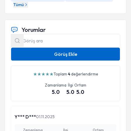
Tümü
Yorumlar
Görüş Ekle
★
★
★
★
★
Toplam
4
değerlendirme
Zamanlama
İlgi
Ortam
5.0
5.0
5.0
Y*** D***
01.11.2025
Zamanlama
İlgi
Ortam