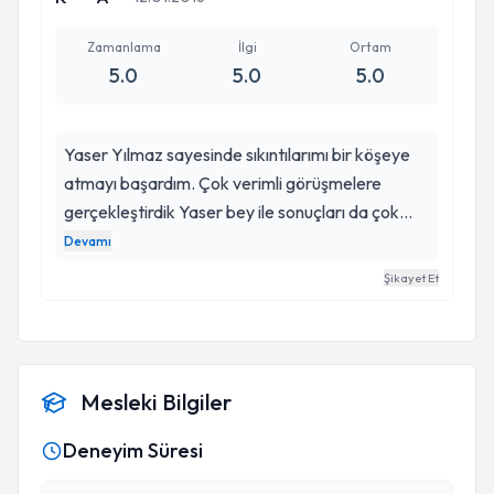
Zamanlama
İlgi
Ortam
5.0
5.0
5.0
Yaser Yılmaz sayesinde sıkıntılarımı bir köşeye
atmayı başardım. Çok verimli görüşmelere
gerçekleştirdik Yaser bey ile sonuçları da çok
güzel oldu. Beni dinlemesi,benden bıkmadığını
Devamı
görmek, sorunlarıma çözüm önerileri gerçekten
Şikayet Et
hepsi çok iyiydi. Buna ihtiyacım varmış çok
memnun kaldım. Teşekkür ediyorum Yaser bey
iyi ki size gelmişim.
Mesleki Bilgiler
Deneyim Süresi