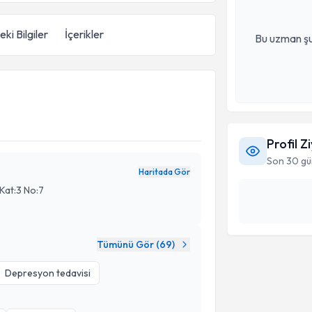
ki Bilgiler
İçerikler
Bu uzman şu
Profil Z
Son 30 gü
Haritada Gör
Kat:3 No:7
Tümünü Gör (
69
)
Depresyon tedavisi