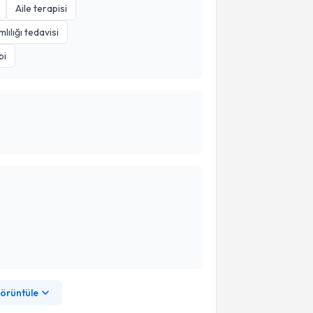
Aile terapisi
lılığı tedavisi
pi
görüntüle