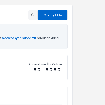
Görüş Ekle
ce
moderasyon sürecimiz
hakkında daha
Zamanlama
İlgi
Ortam
5.0
5.0
5.0