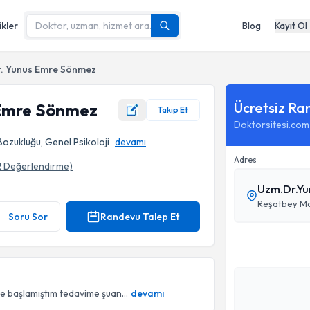
ikler
Blog
Kayıt Ol
r. Yunus Emre Sönmez
Ücretsiz Ra
 Emre Sönmez
Takip Et
Doktorsitesi.com
ozukluğu, Genel Psikoloji
devamı
Adres
2
Değerlendirme)
Uzm.Dr.Yu
Reşatbey Mah
Soru Sor
Randevu Talep Et
e başlamıştım tedavime şuan...
devamı