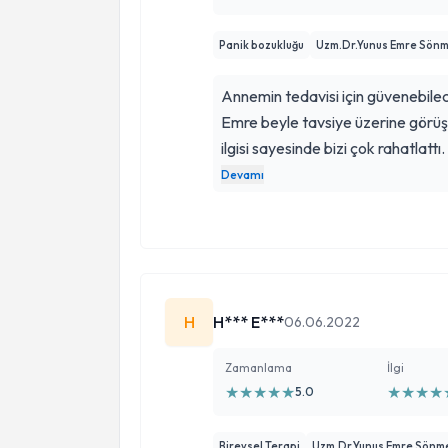
Panik bozukluğu
Uzm.Dr.Yunus Emre Sön
Annemin tedavisi için güvenebile
Emre beyle tavsiye üzerine görüştük.ilk gör
ilgisi sayesinde bizi çok rahatlat
oldukça başarılı. Bundan sonra da
Devamı
devam ediyor olacağız.
H
H*** E***
06.06.2022
Zamanlama
İlgi
★
★
★
★
★
★
★
★
★
5.0
Bireysel Terapi
Uzm.Dr.Yunus Emre Sönm