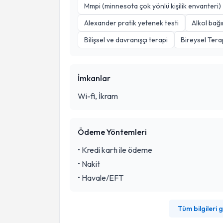
Mmpi (minnesota çok yönlü kişilik envanteri)
Alexander pratik yetenek testi
Alkol bağım
Bilişsel ve davranışçı terapi
Bireysel Tera
İmkanlar
Wi-fi, İkram
Ödeme Yöntemleri
•
Kredi kartı ile ödeme
•
Nakit
•
Havale/EFT
Tüm bilgileri 