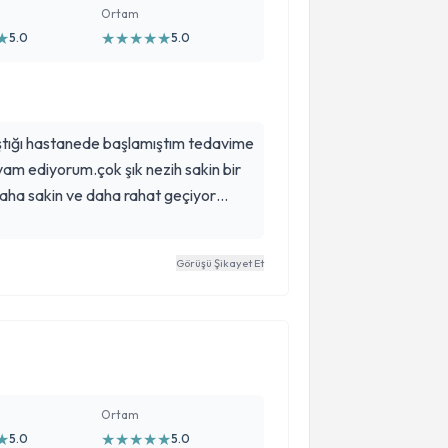
Ortam
★
★
★
★
★
★
5.0
5.0
ştığı hastanede başlamıştım tedavime
m ediyorum.çok şık nezih sakin bir
aha sakin ve daha rahat geçiyor
nden ve anlayışından dolayı da
um.
Görüşü Şikayet Et
Ortam
★
★
★
★
★
★
5.0
5.0