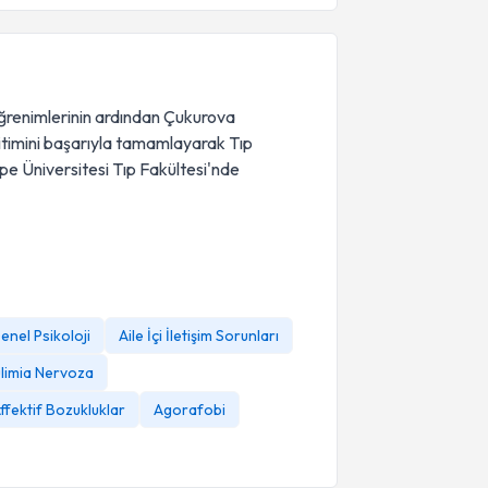
ğrenimlerinin ardından Çukurova
ğitimini başarıyla tamamlayarak Tıp
epe Üniversitesi Tıp Fakültesi'nde
enel Psikoloji
Aile İçi İletişim Sorunları
limia Nervoza
ffektif Bozukluklar
Agorafobi