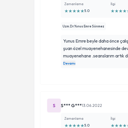
Zamanlama
İlgi
★
★
★
★
★
★
★
★
★
5.0
Uzm.Dr.Yunus Emre Sönmez
Yunus Emre beyle daha önce çalı
şuan özel muayenehanesinde deva
muayenehane .seanslarım artık d
diyebilirim. sabrından samimiyeti
Devamı
kendisine teşekkürlerimi sunuyor
S
S*** G***
13.06.2022
Zamanlama
İlgi
★
★
★
★
★
★
★
★
★
5.0