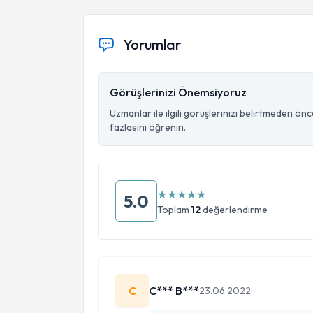
Yorumlar
Görüşlerinizi Önemsiyoruz
Uzmanlar ile ilgili görüşlerinizi belirtmeden ön
fazlasını öğrenin.
★
★
★
★
★
5.0
Toplam
12
değerlendirme
C
C*** B***
23.06.2022