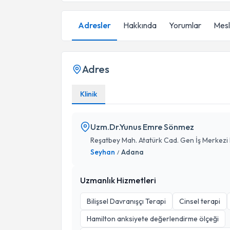
Adresler
Hakkında
Yorumlar
Mesle
Adres
Klinik
Uzm.Dr.Yunus Emre Sönmez
Reşatbey Mah. Atatürk Cad. Gen İş Merkezi 
Seyhan
Adana
/
Uzmanlık Hizmetleri
Bilişsel Davranışçı Terapi
Cinsel terapi
Hamilton anksiyete değerlendirme ölçeği