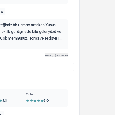
mez
ceğimiz bir uzman ararken Yunus
üşmede bile güleryüzü ve
tı. Çok memnunuz. Tanısı ve tedavisi
 seanslarimiza gönül rahatlığıyla
Görüşü Şikayet Et
Ortam
★
★
★
★
★
★
5.0
5.0
ez