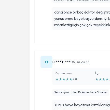
daha önce birkaç doktor değiştir
yunus emre beye başvurdum. iyi k
rahatlattigi için çok çok teşekkürl
O
O*** B***
06.06.2022
Zamanlama
İlgi
★
★
★
★
★
★
★
★
★
5.0
Depresyon
Uzm.Dr.Yunus Emre Sönmez
Yunus beye hayatıma kattıkları i