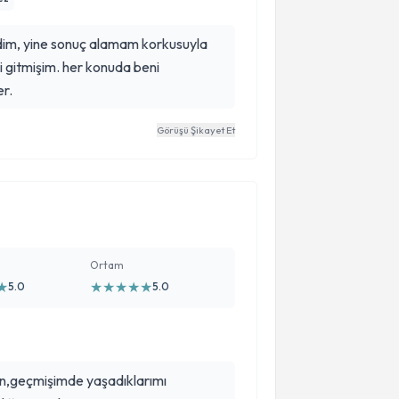
dim, yine sonuç alamam korkusuyla
i gitmişim. her konuda beni
er.
Görüşü Şikayet Et
Ortam
★
★
★
★
★
★
5.0
5.0
çin,geçmişimde yaşadıklarımı