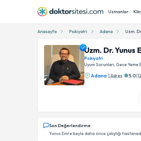
Uzmanlar
Klin
Anasayfa
Psikiyatri
Adana
Uzm. D
Uzm. Dr. Yunus
Psikiyatri
Uyum Sorunları, Gece Yeme B
Adana
5.0
1 Adres
(
1
Uzm. Dr. Yunus Emre Sönmez Profil Fotoğrafı
Son Değerlendirme
Yunus Emre beyle daha önce çalıştığı hastaned