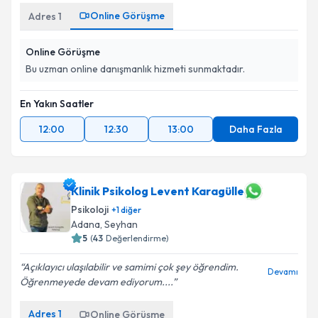
Online Görüşme
Adres
1
Online Görüşme
Bu uzman online danışmanlık hizmeti sunmaktadır.
En Yakın Saatler
12:00
12:30
13:00
Daha Fazla
Klinik Psikolog Levent Karagülle
Psikoloji
+
1
diğer
Adana
, Seyhan
5
(
43
Değerlendirme)
Açıklayıcı ulaşılabilir ve samimi çok şey öğrendim.
Devamı
Öğrenmeyede devam ediyorum....
Adres
1
Online Görüşme