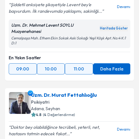
Şiddetli anksiyete şikayetiyle Levent bey’e
Devamı
başvurdum. İlk randevumda yaklaşımı, sakinliği...
Uzm. Dr. Mehmet Levent SOYLU
Haritada Göster
Muayenehanesi
Cemalpaşa Mah. Ethem Ekin Sokak Aski Sokağı Yeşil Köşk Apt. No:4 K:1
D:1
En Yakın Saatler
09:00
10:00
11:00
Daha Fazla
Uzm. Dr. Murat Fettahlıoğlu
Psikiyatri
Adana
, Seyhan
4.8
(
4
Değerlendirme)
Doktor bey olabildiğince tecrübeli, yeterli, net,
Devamı
hastasını tatmin edecek fakat...