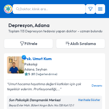
Doktor, klinik ara...
Depresyon, Adana
Toplam
113
Depresyon
tedavisi yapan doktor - uzman bulundu
Filtrele
Akıllı Sıralama
Psk. Umut Kum
Psikoloji
Adana
, Seyhan
5
(
81
Değerlendirme)
Umut hocama hayatıma değerli katkıları için çok
Devamı
teşekkür ederim. Profesyonelliği,...
Sun Psikolojik Danışmanlık Merkezi
Haritada Göster
Beyaz Evler Mah. Bülent Angın Bulv. No:138 Kat:1 D:1