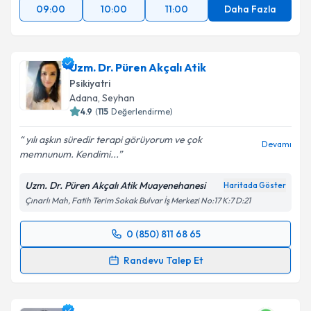
09:00
10:00
11:00
Daha Fazla
Uzm. Dr. Püren Akçalı Atik
Psikiyatri
Adana
, Seyhan
4.9
(
115
Değerlendirme)
yılı aşkın süredir terapi görüyorum ve çok
Devamı
memnunum. Kendimi...
Uzm. Dr. Püren Akçalı Atik Muayenehanesi
Haritada Göster
Çınarlı Mah, Fatih Terim Sokak Bulvar İş Merkezi No:17 K:7 D:21
0 (850) 811 68 65
Randevu Takvimi Talebi
Randevu Talep Et
Uzm. Dr. Püren Akçalı Atik
için randevu takvimi
talebi oluşturun. Size bu uzmandan randevu almanız