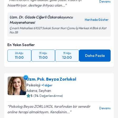
Devamı
hissettiriyor. destege ihtiyacı olan...
Uzm. Dr. Gözde Ciğerli Özkarakoyuncu
Haritada Göster
Muayenehanesi
Çınarlı Mahallesi 61027 Sokak Sunar Nuri Çomu İş Merkezi A Blok 6.Kat
No:38
En Yakın Saatler
26 Ağu
31 Ağu
31 Ağu
Daha Fazla
11:00
11:00
12:00
Uzm. Psk. Beyza Zorlukol
Psikoloji
+
1
diğer
Adana
, Seyhan
5
(
74
Değerlendirme)
Psikolog Beyza ZORLUKOL tarafından bir senedir
Devamı
online terapi almaktayım. Kendisinin...