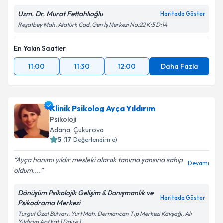
Uzm. Dr. Murat Fettahlıoğlu
Haritada Göster
Reşatbey Mah. Atatürk Cad. Gen İş Merkezi No:22 K:5 D:14
En Yakın Saatler
11:00
11:30
12:00
Daha Fazla
Klinik Psikolog Ayça Yıldırım
Psikoloji
Adana
, Çukurova
5
(
17
Değerlendirme)
Ayça hanımı yıldır mesleki olarak tanıma şansına sahip
Devamı
oldum....
Dönüşüm Psikolojik Gelişim & Danışmanlık ve
Haritada Göster
Psikodrama Merkezi
Turgut Özal Bulvarı, Yurt Mah. Dermancan Tıp Merkezi Kavşağı, Ali
Yıldırım Apt kat 1 Daire 1