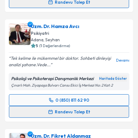
Randevu Talep Et
Uzm. Dr. Nazlı Alcan
için randevu takvimi talebi
oluşturun. Size bu uzmandan randevu almanız için bir
Uzm. Dr. Hamza Avcı
takvim hazırlandığında e-posta ile bilgilendireceğiz.
Psikiyatri
E-posta Adresiniz
Adana
, Seyhan
5
(
1
Değerlendirme)
Tek kelime ile mükemmel bir doktor. Sohbeti dinleyişi
Devamı
analizi şahane.Vede...
Kişisel verilerimin işlenmesine ilişkin
Aydınlatma
Metni
'ni okudum ve kişisel verilerimin belirtilen
Psikoloji ve Psikoterapi Danışmanlık Merkezi
Haritada Göster
kapsamda işlenmesini kabul ediyorum.
Çınarlı Mah. Ziyapaşa Bulvarı Cansu Ekici İş Merkezi No: 2 Kat: 2
Takvim Talebini Gönder
0 (850) 811 62 90
Randevu Takvimi Talebi
Randevu Talep Et
Uzm. Dr. Hamza Avcı
için randevu takvimi talebi
oluşturun. Size bu uzmandan randevu almanız için bir
Uzm. Dr. Fikret Aldanmaz
takvim hazırlandığında e-posta ile bilgilendireceğiz.