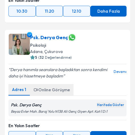
En Yakın Saatler
10:30
11:20
12:10
Daha Fazla
Psk. Derya Genç
Psikoloji
Adana
, Çukurova
5
(
32
Değerlendirme)
Derya hanımla seanslara başladıktan sonra kendimi
Devamı
daha iyi hissetmeye başladım
Adres
1
Online Görüşme
Psk. Derya Genç
Haritada Göster
Beyaz Evler Mah. Baraj Yolu N138 Ali Genç Giyen Apt. Kat:1 D:1
En Yakın Saatler