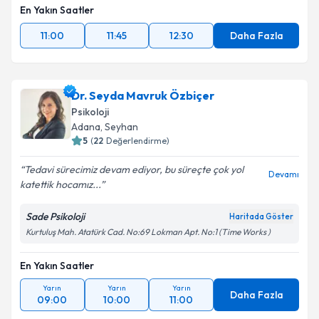
En Yakın Saatler
11:00
11:45
12:30
Daha Fazla
Dr. Seyda Mavruk Özbiçer
Psikoloji
Adana
, Seyhan
5
(
22
Değerlendirme)
Tedavi sürecimiz devam ediyor, bu süreçte çok yol
Devamı
katettik hocamız...
Sade Psikoloji
Haritada Göster
Kurtuluş Mah. Atatürk Cad. No:69 Lokman Apt. No:1 (Time Works )
En Yakın Saatler
Yarın
Yarın
Yarın
Daha Fazla
09:00
10:00
11:00