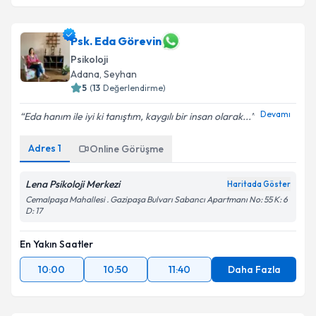
Psk. Eda Görevin
Psikoloji
Adana
, Seyhan
5
(
13
Değerlendirme)
Devamı
Eda hanım ile iyi ki tanıştım, kaygılı bir insan olarak...
Adres
1
Online Görüşme
Lena Psikoloji Merkezi
Haritada Göster
Cemalpaşa Mahallesi . Gazipaşa Bulvarı Sabancı Apartmanı No: 55 K: 6
D: 17
En Yakın Saatler
10:00
10:50
11:40
Daha Fazla