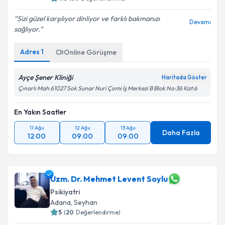
Sizi güzel karşılıyor dinliyor ve farklı bakmanızı
Devamı
sağlıyor.
Adres
1
Online Görüşme
Ayçe Şener Kliniği
Haritada Göster
Çınarlı Mah 61027 Sok Sunar Nuri Çomi İş Merkezi B Blok No:36 Kat:6
En Yakın Saatler
11 Ağu
12 Ağu
13 Ağu
Daha Fazla
12:00
09:00
09:00
Uzm. Dr. Mehmet Levent Soylu
Psikiyatri
Adana
, Seyhan
5
(
20
Değerlendirme)