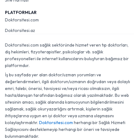
Site Haritası
PLATFORMLAR
Doktorsitesi.com
Doktorsitesi.az
Doktorsitesi.com sağlık sektöründe hizmet veren tıp doktorları,
diş hekimleri, fizyoterapistler, psikologlar vb. sağlık
profesyonelleri ile internet kullanıcılarını buluşturan bağımsız bir
platformdur.
İş bu sayfada yer alan doktor/uzman yorumları ve
değerlendirmeleri, ilgili doktorun/uzmanın doğrudan veya dolaylı
emri, talebi, önerisi, tavsiyesi ve/veya ricası olmaksızın, ilgili
hasta/danışan tarafından bağımsız olarak yazılmaktadır. Bu web
sitesinin amacı, sağlık alanında kamuoyunun bilgilendirilmesini
sağlamak, sağlık okuryazarlığını artırmak, kişilerin sağlık
ihtiyaçlarına uygun en iyi doktor veya uzmana ulaşmasını
kolaylaştırmaktır.
Doktorsitesi.com
herhangi bir Sağlık Hizmeti
Sağlayıcısını desteklemeyip herhangi bir öneri ve tavsiyede
bulunmamaktadır.