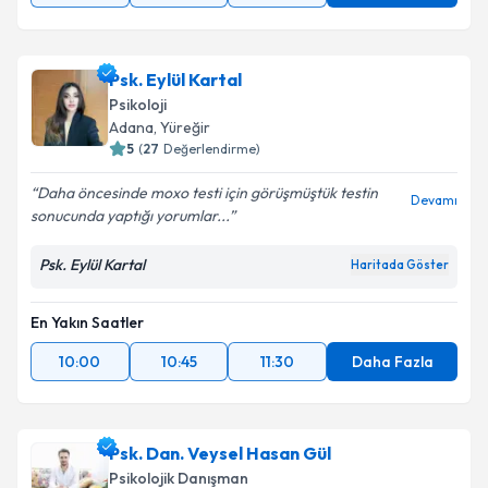
Psk. Eylül Kartal
Psikoloji
Adana
, Yüreğir
5
(
27
Değerlendirme)
Daha öncesinde moxo testi için görüşmüştük testin
Devamı
sonucunda yaptığı yorumlar...
Psk. Eylül Kartal
Haritada Göster
En Yakın Saatler
10:00
10:45
11:30
Daha Fazla
Psk. Dan. Veysel Hasan Gül
Psikolojik Danışman