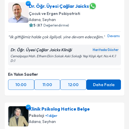
Dr. Öğr. Üyesi Çağlar Jaicks
Çocuk ve Ergen Psikiyatristi
Adana
, Seyhan
5
(
87
Değerlendirme)
Devamı
ılk gittiğimiz halde çok ilgiliydi. yine devam edeceğim.
Dr. Öğr. Üyesi Çağlar Jaicks Kliniği
Haritada Göster
Cemalpaşa Mah. Ethem Ekin Sokak Aski Sokağı Yeşi Köşk Apt. No:4 K:1
D:1
En Yakın Saatler
10:00
11:00
12:00
Daha Fazla
Klinik Psikolog Hatice Belge
Psikoloji
+
1
diğer
Adana
, Seyhan