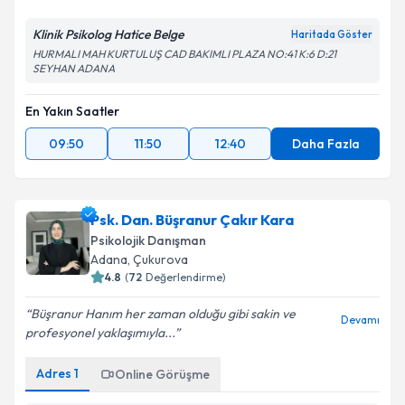
Klinik Psikolog Hatice Belge
Haritada Göster
HURMALI MAH KURTULUŞ CAD BAKIMLI PLAZA NO:41 K:6 D:21
SEYHAN ADANA
En Yakın Saatler
09:50
11:50
12:40
Daha Fazla
Psk. Dan. Büşranur Çakır Kara
Psikolojik Danışman
Adana
, Çukurova
4.8
(
72
Değerlendirme)
Büşranur Hanım her zaman olduğu gibi sakin ve
Devamı
profesyonel yaklaşımıyla...
Adres
1
Online Görüşme