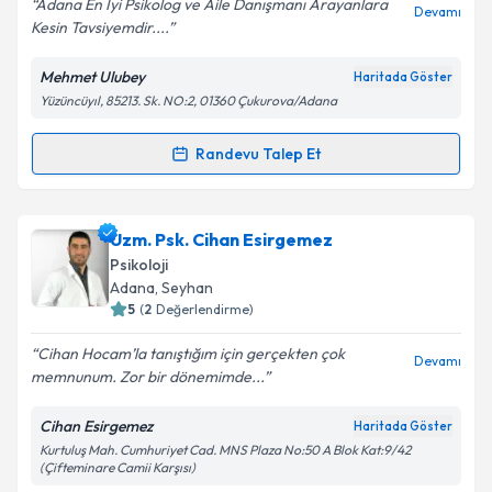
Adana En İyi Psikolog ve Aile Danışmanı Arayanlara
Devamı
Kesin Tavsiyemdir....
Kişisel verilerimin işlenmesine ilişkin
Aydınlatma
Mehmet Ulubey
Haritada Göster
Metni
'ni okudum ve kişisel verilerimin belirtilen
Yüzüncüyıl, 85213. Sk. NO:2, 01360 Çukurova/Adana
kapsamda işlenmesini kabul ediyorum.
Randevu Talep Et
Randevu Takvimi Talebi
Takvim Talebini Gönder
Uzm. Psk. Mehmet Ulubey
için randevu takvimi
Uzm. Psk. Cihan Esirgemez
talebi oluşturun. Size bu uzmandan randevu almanız
Psikoloji
için bir takvim hazırlandığında e-posta ile
Adana
, Seyhan
bilgilendireceğiz.
5
(
2
Değerlendirme)
E-posta Adresiniz
Cihan Hocam’la tanıştığım için gerçekten çok
Devamı
memnunum. Zor bir dönemimde...
Cihan Esirgemez
Haritada Göster
Kurtuluş Mah. Cumhuriyet Cad. MNS Plaza No:50 A Blok Kat:9/42
Kişisel verilerimin işlenmesine ilişkin
Aydınlatma
(Çifteminare Camii Karşısı)
Metni
'ni okudum ve kişisel verilerimin belirtilen