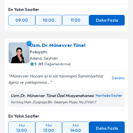
En Yakın Saatler
09:00
10:00
11:00
Daha Fazla
Uzm. Dr. Münevver Tünel
Psikiyatri
Adana
, Seyhan
5
(
85
Değerlendirme)
Münevver Hocam iyi ki sizi tanımışım Samimiyetiniz
Devamı
ilginiz ve yaklaşımınız...
Uzm.Dr. Münevver Tünel Özel Muayenehanesi
Haritada Göster
Kurtuluş Mah. Ziyapaşa Blv. Gezerşen Plaza. No:21 Kat:7
En Yakın Saatler
3 Eyl
3 Eyl
3 Eyl
Daha Fazla
12:00
13:00
14:00