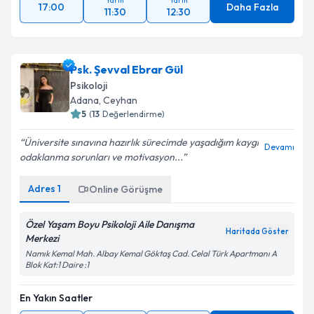
Yarın
Yarın
17:00
Daha Fazla
11:30
12:30
Psk. Şevval Ebrar Gül
Psikoloji
Adana
, Ceyhan
5
(
13
Değerlendirme)
Üniversite sınavına hazırlık sürecimde yaşadığım kaygı
Devamı
odaklanma sorunları ve motivasyon...
Adres
1
Online Görüşme
Özel Yaşam Boyu Psikoloji Aile Danışma
Haritada Göster
Merkezi
Namık Kemal Mah. Albay Kemal Göktaş Cad. Celal Türk Apartmanı A
Blok Kat:1 Daire :1
En Yakın Saatler