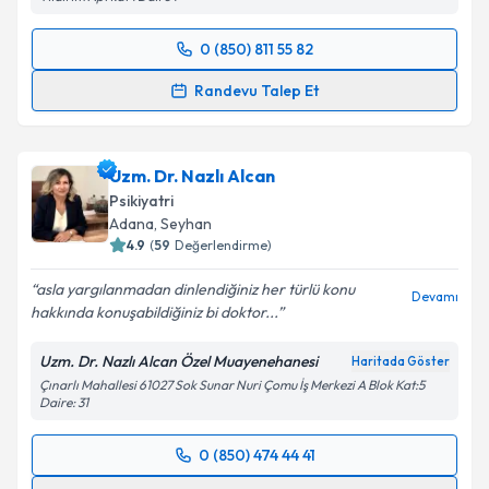
0 (850) 811 55 82
Randevu Takvimi Talebi
Randevu Talep Et
Klinik Psikolog Ayça Yıldırım
için randevu takvimi
talebi oluşturun. Size bu uzmandan randevu almanız
Uzm. Dr. Nazlı Alcan
için bir takvim hazırlandığında e-posta ile
bilgilendireceğiz.
Psikiyatri
Adana
, Seyhan
E-posta Adresiniz
4.9
(
59
Değerlendirme)
asla yargılanmadan dinlendiğiniz her türlü konu
Devamı
hakkında konuşabildiğiniz bi doktor...
Kişisel verilerimin işlenmesine ilişkin
Aydınlatma
Uzm. Dr. Nazlı Alcan Özel Muayenehanesi
Haritada Göster
Metni
'ni okudum ve kişisel verilerimin belirtilen
Çınarlı Mahallesi 61027 Sok Sunar Nuri Çomu İş Merkezi A Blok Kat:5
kapsamda işlenmesini kabul ediyorum.
Daire: 31
0 (850) 474 44 41
Takvim Talebini Gönder
Randevu Takvimi Talebi