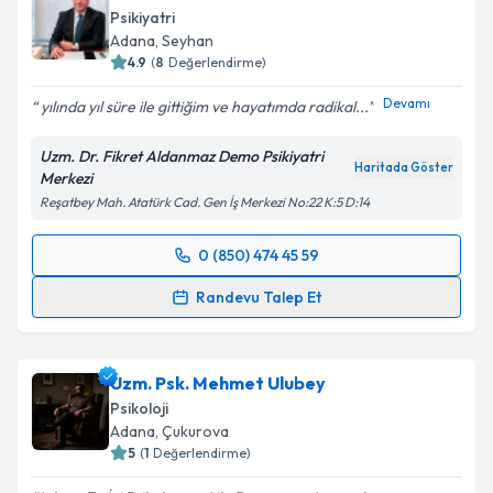
Psikiyatri
E-posta Adresiniz
Adana
, Seyhan
4.9
(
8
Değerlendirme)
Devamı
yılında yıl süre ile gittiğim ve hayatımda radikal...
Kişisel verilerimin işlenmesine ilişkin
Aydınlatma
Uzm. Dr. Fikret Aldanmaz Demo Psikiyatri
Metni
'ni okudum ve kişisel verilerimin belirtilen
Haritada Göster
Merkezi
kapsamda işlenmesini kabul ediyorum.
Reşatbey Mah. Atatürk Cad. Gen İş Merkezi No:22 K:5 D:14
0 (850) 474 45 59
Takvim Talebini Gönder
Randevu Takvimi Talebi
Randevu Talep Et
Uzm. Dr. Fikret Aldanmaz
için randevu takvimi
talebi oluşturun. Size bu uzmandan randevu almanız
Uzm. Psk. Mehmet Ulubey
için bir takvim hazırlandığında e-posta ile
bilgilendireceğiz.
Psikoloji
Adana
, Çukurova
E-posta Adresiniz
5
(
1
Değerlendirme)