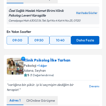
Özel Sağlık Meslek Hizmet Birimi Klinik
Haritada Göster
Psikolog Levent Karagülle
Cemalpaşa Mah 63002 Sk.Tek Spt No:4 Kat:4 No:25, 01120
En Yakın Saatler
09:00
09:50
10:40
Daha Fazla
Klinik Psikolog İlke Tarhan
Psikoloji
+
1
diğer
Adana
, Seyhan
5
(
1
Değerlendirme)
varlığına bin şükür. iyi ki seçmişim dediğim bir
Devamı
terapist.
Adres
1
Online Görüşme