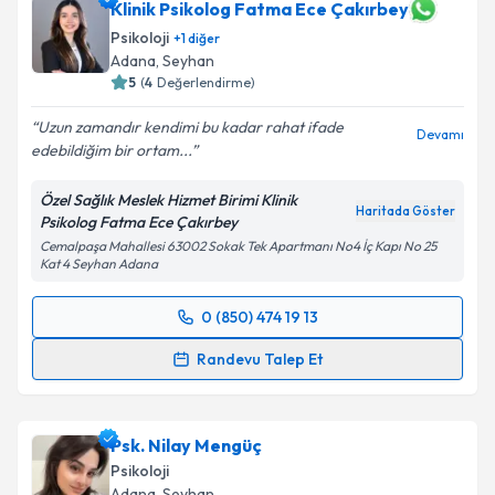
için bir takvim hazırlandığında e-posta ile
Klinik Psikolog Fatma Ece Çakırbey
bilgilendireceğiz.
Psikoloji
+
1
diğer
Adana
, Seyhan
E-posta Adresiniz
5
(
4
Değerlendirme)
Uzun zamandır kendimi bu kadar rahat ifade
Devamı
edebildiğim bir ortam...
Kişisel verilerimin işlenmesine ilişkin
Aydınlatma
Özel Sağlık Meslek Hizmet Birimi Klinik
Metni
'ni okudum ve kişisel verilerimin belirtilen
Haritada Göster
Psikolog Fatma Ece Çakırbey
kapsamda işlenmesini kabul ediyorum.
Cemalpaşa Mahallesi 63002 Sokak Tek Apartmanı No4 İç Kapı No 25
Kat 4 Seyhan Adana
Takvim Talebini Gönder
0 (850) 474 19 13
Randevu Takvimi Talebi
Randevu Talep Et
Klinik Psikolog Fatma Ece Çakırbey
için randevu
takvimi talebi oluşturun. Size bu uzmandan randevu
Psk. Nilay Mengüç
almanız için bir takvim hazırlandığında e-posta ile
bilgilendireceğiz.
Psikoloji
Adana
, Seyhan