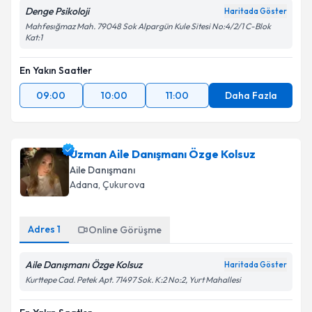
Denge Psikoloji
Haritada Göster
Mahfesığmaz Mah. 79048 Sok Alpargün Kule Sitesi No:4/2/1 C-Blok
Kat:1
En Yakın Saatler
09:00
10:00
11:00
Daha Fazla
Uzman Aile Danışmanı Özge Kolsuz
Aile Danışmanı
Adana
, Çukurova
Adres
1
Online Görüşme
Aile Danışmanı Özge Kolsuz
Haritada Göster
Kurttepe Cad. Petek Apt. 71497 Sok. K:2 No:2, Yurt Mahallesi