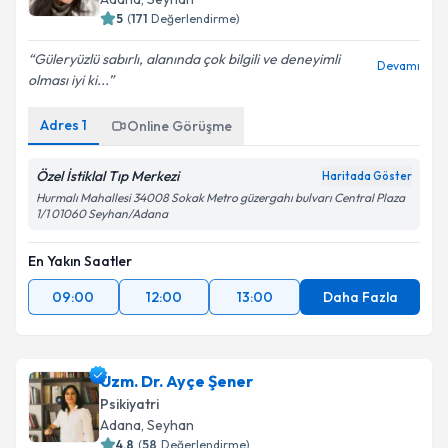
E-posta Adresiniz
5
(
171
Değerlendirme)
Güleryüzlü sabırlı, alanında çok bilgili ve deneyimli
Devamı
olması iyi ki...
Kişisel verilerimin işlenmesine ilişkin
Aydınlatma
Adres
1
Online Görüşme
Metni
'ni okudum ve kişisel verilerimin belirtilen
kapsamda işlenmesini kabul ediyorum.
Özel İstiklal Tıp Merkezi
Haritada Göster
Hurmalı Mahallesi 34008 Sokak Metro güzergahı bulvarı Central Plaza
1/1 01060 Seyhan/Adana
Takvim Talebini Gönder
En Yakın Saatler
09:00
12:00
13:00
Daha Fazla
Uzm. Dr. Ayçe Şener
Psikiyatri
Adana
, Seyhan
4.8
(
58
Değerlendirme)