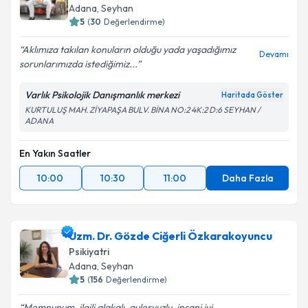
Adana
, Seyhan
5
(
30
Değerlendirme)
Aklımıza takılan konuların olduğu yada yaşadığımız
Devamı
sorunlarımızda istediğimiz...
Varlık Psikolojik Danışmanlık merkezi
Haritada Göster
KURTULUŞ MAH. ZİYAPAŞA BULV. BİNA NO:2 4K:2 D:6 SEYHAN /
ADANA
En Yakın Saatler
10:00
10:30
11:00
Daha Fazla
Uzm. Dr. Gözde Ciğerli Özkarakoyuncu
Psikiyatri
Adana
, Seyhan
5
(
156
Değerlendirme)
Memnunum. ilgili alakalı. guleryuzlu. insani iyi