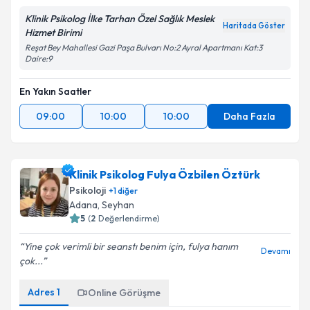
Klinik Psikolog İlke Tarhan Özel Sağlık Meslek
Haritada Göster
Hizmet Birimi
Reşat Bey Mahallesi Gazi Paşa Bulvarı No:2 Ayral Apartmanı Kat:3
Daire:9
En Yakın Saatler
09:00
10:00
10:00
Daha Fazla
Klinik Psikolog Fulya Özbilen Öztürk
Psikoloji
+
1
diğer
Adana
, Seyhan
5
(
2
Değerlendirme)
Yine çok verimli bir seanstı benim için, fulya hanım
Devamı
çok...
Adres
1
Online Görüşme