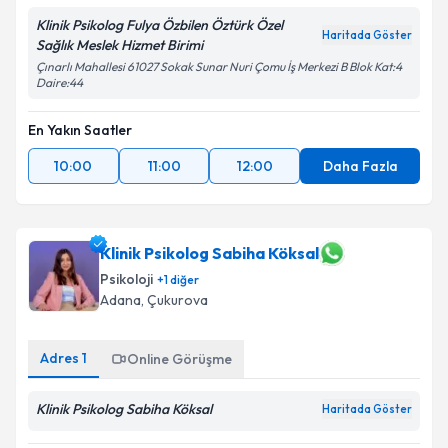
Klinik Psikolog Fulya Özbilen Öztürk Özel
Haritada Göster
Sağlık Meslek Hizmet Birimi
Çınarlı Mahallesi 61027 Sokak Sunar Nuri Çomu İş Merkezi B Blok Kat:4
Daire:44
En Yakın Saatler
10:00
11:00
12:00
Daha Fazla
Klinik Psikolog Sabiha Köksal
Psikoloji
+
1
diğer
Adana
, Çukurova
Adres
1
Online Görüşme
Klinik Psikolog Sabiha Köksal
Haritada Göster