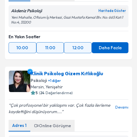
Akdeniz Psikoloji
Haritada Göster
Yeni Mahalle, Ofisium İş Merkezi, Gazi Mustafa Kemal Blv. No: 665 Kat:1
No:4, 33200
En Yakın Saatler
10:00
11:00
12:00
Daha Fazla
Klinik Psikolog Gizem Kıtlıkoğlu
Psikoloji
+
1
diğer
Mersin
, Yenişehir
5
(
24
Değerlendirme)
Çok profosyonel bir yaklaşımı var. Çok fazla ilerleme
Devamı
kaydettiğini düşünüyorum....
Adres
1
Online Görüşme