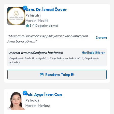
Psk. Tuana Güner
için randevu takvimi talebi
Uzm. Dr. İsmail Özver
Takvim Talebini Gönder
oluşturun. Size bu uzmandan randevu almanız için bir
Psikiyatri
takvim hazırlandığında e-posta ile bilgilendireceğiz.
Mersin
, Mezitli
5
(
1
Değerlendirme)
E-posta Adresiniz
Merhaba Dünya da kaç psikiyatrist var bilmiyorum
Devamı
Ama bana göre...
mersin wm medicalpark hastanesi
Haritada Göster
Kişisel verilerimin işlenmesine ilişkin
Aydınlatma
Başakşehir Mah. Başakşehir 1. Etap Sakarya Sokak No:1, Başakşehir,
Metni
'ni okudum ve kişisel verilerimin belirtilen
İstanbul
kapsamda işlenmesini kabul ediyorum.
Randevu Talep Et
Randevu Takvimi Talebi
Takvim Talebini Gönder
Uzm. Dr. İsmail Özver
için randevu takvimi talebi
Psk. Ayşe İrem Can
oluşturun. Size bu uzmandan randevu almanız için bir
Psikoloji
takvim hazırlandığında e-posta ile bilgilendireceğiz.
Mersin
, Merkez