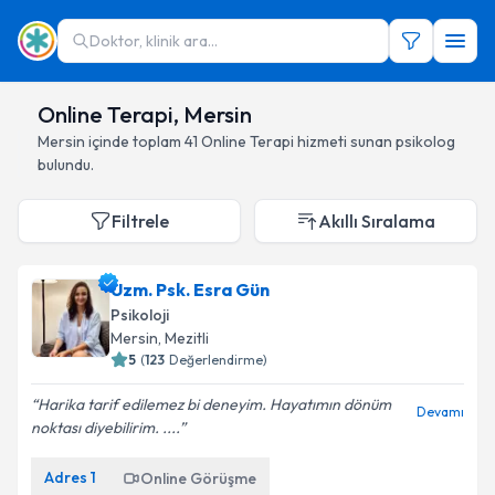
Doktor, klinik ara...
Online Terapi, Mersin
Mersin
içinde toplam
41
Online Terapi hizmeti sunan psikolog
bulundu.
Filtrele
Akıllı Sıralama
Uzm. Psk. Esra Gün
Psikoloji
Mersin
, Mezitli
5
(
123
Değerlendirme)
Harika tarif edilemez bi deneyim. Hayatımın dönüm
Devamı
noktası diyebilirim. ....
Adres
1
Online Görüşme