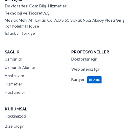
Doktorsitesi Com Bilgi Hizmetleri
Teknoloji ve Ticaret A.Ş.
Maslak Mah. Ahi Evran Cd. A.O.S 55 Sokak No:2 Aksoy Plaza Giriş
Kat Kolektif House
İstanbul, Türkiye
SAĞLIK
PROFESYONELLER
Uzmanlar
Doktorlar İçin
Uzmanlık Alanları
Web Siteniz İçin
Hastalıklar
Kariyer
İşe Alım
Hizmetler
Hastaneler
KURUMSAL
Hakkımızda
Bize Ulaşın