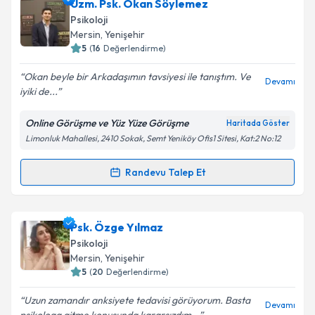
Psk. Tuğba Seyran Çalışkan
için randevu takvimi
Uzm. Psk. Okan Söylemez
talebi oluşturun. Size bu uzmandan randevu almanız
Psikoloji
için bir takvim hazırlandığında e-posta ile
Mersin
, Yenişehir
bilgilendireceğiz.
5
(
16
Değerlendirme)
E-posta Adresiniz
Okan beyle bir Arkadaşımın tavsiyesi ile tanıştım. Ve
Devamı
iyiki de...
Online Görüşme ve Yüz Yüze Görüşme
Haritada Göster
Limonluk Mahallesi, 2410 Sokak, Semt Yeniköy Ofis1 Sitesi, Kat:2 No:12
Kişisel verilerimin işlenmesine ilişkin
Aydınlatma
Metni
'ni okudum ve kişisel verilerimin belirtilen
kapsamda işlenmesini kabul ediyorum.
Randevu Talep Et
Randevu Takvimi Talebi
Takvim Talebini Gönder
Uzm. Psk. Okan Söylemez
için randevu takvimi
Psk. Özge Yılmaz
talebi oluşturun. Size bu uzmandan randevu almanız
Psikoloji
için bir takvim hazırlandığında e-posta ile
Mersin
, Yenişehir
bilgilendireceğiz.
5
(
20
Değerlendirme)
E-posta Adresiniz
Uzun zamandır anksiyete tedavisi görüyorum. Basta
Devamı