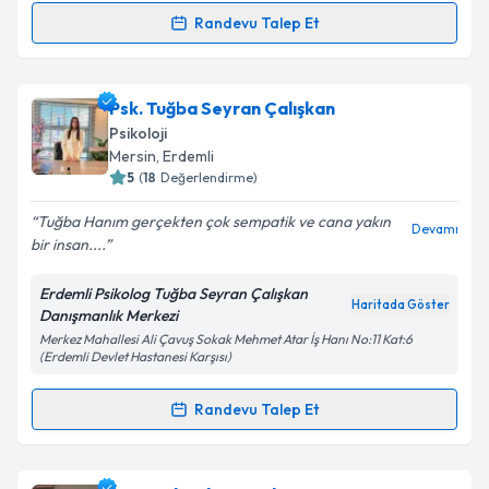
kapsamda işlenmesini kabul ediyorum.
Randevu Talep Et
Randevu Takvimi Talebi
Takvim Talebini Gönder
Klinik Psikolog Büşra Kalkan Adatepe
için randevu
Psk. Tuğba Seyran Çalışkan
takvimi talebi oluşturun. Size bu uzmandan randevu
Psikoloji
almanız için bir takvim hazırlandığında e-posta ile
Mersin
, Erdemli
bilgilendireceğiz.
5
(
18
Değerlendirme)
E-posta Adresiniz
Tuğba Hanım gerçekten çok sempatik ve cana yakın
Devamı
bir insan....
Erdemli Psikolog Tuğba Seyran Çalışkan
Haritada Göster
Danışmanlık Merkezi
Kişisel verilerimin işlenmesine ilişkin
Aydınlatma
Merkez Mahallesi Ali Çavuş Sokak Mehmet Atar İş Hanı No:11 Kat:6
Metni
'ni okudum ve kişisel verilerimin belirtilen
(Erdemli Devlet Hastanesi Karşısı)
kapsamda işlenmesini kabul ediyorum.
Randevu Talep Et
Randevu Takvimi Talebi
Takvim Talebini Gönder