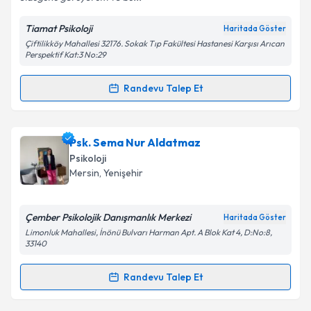
Tiamat Psikoloji
Haritada Göster
Kişisel verilerimin işlenmesine ilişkin
Aydınlatma
Çiftilikköy Mahallesi 32176. Sokak Tıp Fakültesi Hastanesi Karşısı Arıcan
Metni
'ni okudum ve kişisel verilerimin belirtilen
Perspektif Kat:3 No:29
kapsamda işlenmesini kabul ediyorum.
Randevu Talep Et
Randevu Takvimi Talebi
Takvim Talebini Gönder
Psk. Sabahat Soyer
için randevu takvimi talebi
Psk. Sema Nur Aldatmaz
oluşturun. Size bu uzmandan randevu almanız için bir
Psikoloji
takvim hazırlandığında e-posta ile bilgilendireceğiz.
Mersin
, Yenişehir
E-posta Adresiniz
Çember Psikolojik Danışmanlık Merkezi
Haritada Göster
Limonluk Mahallesi, İnönü Bulvarı Harman Apt. A Blok Kat 4, D:No:8,
33140
Kişisel verilerimin işlenmesine ilişkin
Aydınlatma
Randevu Talep Et
Metni
'ni okudum ve kişisel verilerimin belirtilen
Randevu Takvimi Talebi
kapsamda işlenmesini kabul ediyorum.