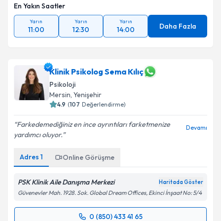
En Yakın Saatler
Yarın
Yarın
Yarın
Daha Fazla
11:00
12:30
14:00
Klinik Psikolog Sema Kılıç
Psikoloji
Mersin
, Yenişehir
4.9
(
107
Değerlendirme)
Farkedemediğiniz en ince ayrıntıları farketmenize
Devamı
yardımcı oluyor.
Adres
1
Online Görüşme
PSK Klinik Aile Danışma Merkezi
Haritada Göster
Güvenevler Mah. 1928. Sok. Global Dream Offices, Ekinci İnşaat No: 5/4
0 (850) 433 41 65