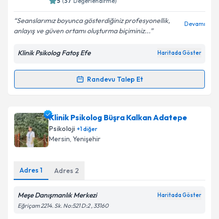
5
(
37
Değerlendirme)
E-posta Adresiniz
Seanslarımız boyunca gösterdiğiniz profesyonellik,
Devamı
anlayış ve güven ortamı oluşturma biçiminiz...
Klinik Psikolog Fatoş Efe
Haritada Göster
Kişisel verilerimin işlenmesine ilişkin
Aydınlatma
Metni
'ni okudum ve kişisel verilerimin belirtilen
kapsamda işlenmesini kabul ediyorum.
Randevu Talep Et
Randevu Takvimi Talebi
Takvim Talebini Gönder
Klinik Psikolog Fatoş Efe
için randevu takvimi talebi
Klinik Psikolog Büşra Kalkan Adatepe
oluşturun. Size bu uzmandan randevu almanız için bir
Psikoloji
+
1
diğer
takvim hazırlandığında e-posta ile bilgilendireceğiz.
Mersin
, Yenişehir
E-posta Adresiniz
Adres
1
Adres
2
Meşe Danışmanlık Merkezi
Haritada Göster
Kişisel verilerimin işlenmesine ilişkin
Aydınlatma
Eğriçam 2214. Sk. No:521 D:2 , 33160
Metni
'ni okudum ve kişisel verilerimin belirtilen