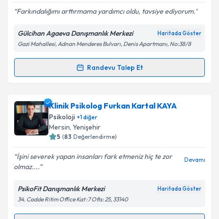
Farkındalığımı arttırmama yardımcı oldu, tavsiye ediyorum.
Gülcihan Agaeva Danışmanlık Merkezi
Haritada Göster
Gazi Mahallesi, Adnan Menderes Bulvarı, Denis Apartmanı, No:38/8
Kişisel verilerimin işlenmesine ilişkin
Aydınlatma
Metni
'ni okudum ve kişisel verilerimin belirtilen
kapsamda işlenmesini kabul ediyorum.
Randevu Talep Et
Randevu Takvimi Talebi
Takvim Talebini Gönder
Klinik Psikolog Gülcihan Agaeva
için randevu
Klinik Psikolog Furkan Kartal KAYA
takvimi talebi oluşturun. Size bu uzmandan randevu
Psikoloji
+
1
diğer
almanız için bir takvim hazırlandığında e-posta ile
Mersin
, Yenişehir
bilgilendireceğiz.
5
(
83
Değerlendirme)
E-posta Adresiniz
İşini severek yapan insanları fark etmeniz hiç te zor
Devamı
olmaz....
PsikoFit Danışmanlık Merkezi
Haritada Göster
34. Cadde Ritim Office Kat :7 Ofis: 25, 33140
Kişisel verilerimin işlenmesine ilişkin
Aydınlatma
Metni
'ni okudum ve kişisel verilerimin belirtilen