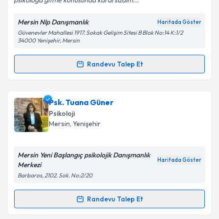
psikologa gitme konusunda kararsızdım...
Mersin Nlp Danışmanlık
Haritada Göster
Güvenevler Mahallesi 1917. Sokak Gelişim Sitesi B Blok No:14 K:1/2
Kişisel verilerimin işlenmesine ilişkin
Aydınlatma
34000 Yenişehir, Mersin
Metni
'ni okudum ve kişisel verilerimin belirtilen
kapsamda işlenmesini kabul ediyorum.
Randevu Talep Et
Randevu Takvimi Talebi
Takvim Talebini Gönder
Psk. Özge Yılmaz
için randevu takvimi talebi
Psk. Tuana Güner
oluşturun. Size bu uzmandan randevu almanız için bir
Psikoloji
takvim hazırlandığında e-posta ile bilgilendireceğiz.
Mersin
, Yenişehir
E-posta Adresiniz
Mersin Yeni Başlangıç psikolojik Danışmanlık
Haritada Göster
Merkezi
Barbaros, 2102. Sok. No:2/20
Kişisel verilerimin işlenmesine ilişkin
Aydınlatma
Metni
'ni okudum ve kişisel verilerimin belirtilen
Randevu Talep Et
Randevu Takvimi Talebi
kapsamda işlenmesini kabul ediyorum.