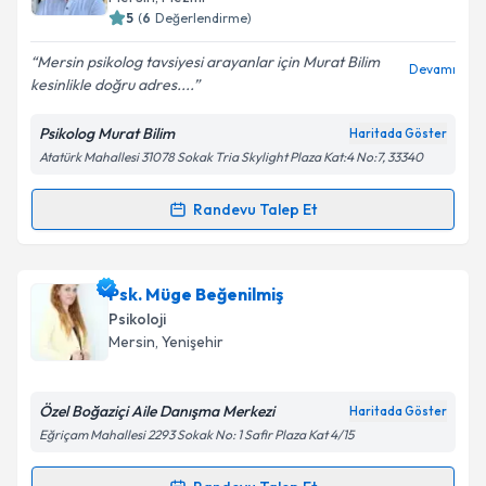
5
(
6
Değerlendirme)
Mersin psikolog tavsiyesi arayanlar için Murat Bilim
Devamı
kesinlikle doğru adres....
Kişisel verilerimin işlenmesine ilişkin
Aydınlatma
Metni
'ni okudum ve kişisel verilerimin belirtilen
Psikolog Murat Bilim
Haritada Göster
kapsamda işlenmesini kabul ediyorum.
Atatürk Mahallesi 31078 Sokak Tria Skylight Plaza Kat:4 No:7, 33340
Takvim Talebini Gönder
Randevu Talep Et
Randevu Takvimi Talebi
Psk. Murat Bilim
için randevu takvimi talebi oluşturun.
Psk. Müge Beğenilmiş
Size bu uzmandan randevu almanız için bir takvim
Psikoloji
hazırlandığında e-posta ile bilgilendireceğiz.
Mersin
, Yenişehir
E-posta Adresiniz
Özel Boğaziçi Aile Danışma Merkezi
Haritada Göster
Eğriçam Mahallesi 2293 Sokak No: 1 Safir Plaza Kat 4/15