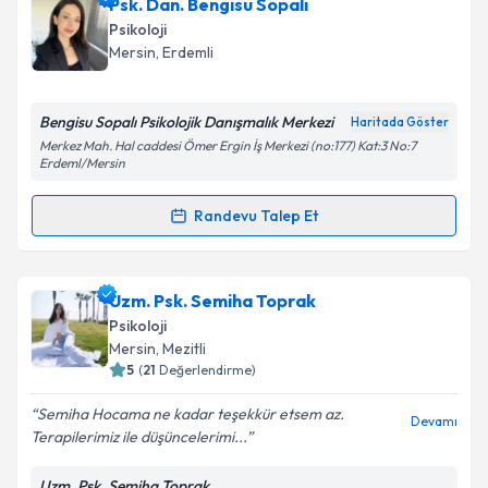
Psk. Sedef Döngül
için randevu takvimi talebi
Psk. Dan. Bengisu Sopalı
oluşturun. Size bu uzmandan randevu almanız için bir
Psikoloji
takvim hazırlandığında e-posta ile bilgilendireceğiz.
Takvim Talebini Gönder
Mersin
, Erdemli
E-posta Adresiniz
Bengisu Sopalı Psikolojik Danışmalık Merkezi
Haritada Göster
Merkez Mah. Hal caddesi Ömer Ergin İş Merkezi (no:177) Kat:3 No:7
Erdeml/Mersin
Kişisel verilerimin işlenmesine ilişkin
Aydınlatma
Randevu Talep Et
Metni
'ni okudum ve kişisel verilerimin belirtilen
Randevu Takvimi Talebi
kapsamda işlenmesini kabul ediyorum.
Psk. Dan. Bengisu Sopalı
için randevu takvimi talebi
Uzm. Psk. Semiha Toprak
Takvim Talebini Gönder
oluşturun. Size bu uzmandan randevu almanız için bir
Psikoloji
takvim hazırlandığında e-posta ile bilgilendireceğiz.
Mersin
, Mezitli
5
(
21
Değerlendirme)
E-posta Adresiniz
Semiha Hocama ne kadar teşekkür etsem az.
Devamı
Terapilerimiz ile düşüncelerimi...
Uzm. Psk. Semiha Toprak