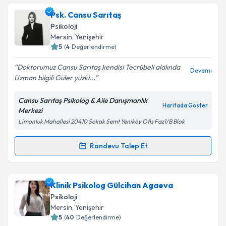
Psk. Sema Nur Aldatmaz
için randevu takvimi talebi
Psk. Cansu Sarıtaş
Takvim Talebini Gönder
oluşturun. Size bu uzmandan randevu almanız için bir
Psikoloji
takvim hazırlandığında e-posta ile bilgilendireceğiz.
Mersin
, Yenişehir
5
(
4
Değerlendirme)
E-posta Adresiniz
Doktorumuz Cansu Sarıtaş kendisi Tecrübeli alalında
Devamı
Uzman bilgili Güler yüzlü...
Cansu Sarıtaş Psikolog & Aile Danışmanlık
Kişisel verilerimin işlenmesine ilişkin
Aydınlatma
Haritada Göster
Merkezi
Metni
'ni okudum ve kişisel verilerimin belirtilen
Limonluk Mahallesi 20410 Sokak Semt Yeniköy Ofis Faz1/B Blok
kapsamda işlenmesini kabul ediyorum.
Randevu Talep Et
Randevu Takvimi Talebi
Takvim Talebini Gönder
Psk. Cansu Sarıtaş
için randevu takvimi talebi
Klinik Psikolog Gülcihan Agaeva
oluşturun. Size bu uzmandan randevu almanız için bir
Psikoloji
takvim hazırlandığında e-posta ile bilgilendireceğiz.
Mersin
, Yenişehir
5
(
40
Değerlendirme)
E-posta Adresiniz