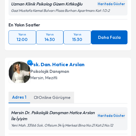
Uzman Klinik Psikolog Gizem Kıtlıkoğlu
Haritada Göster
Gazi Mustafa Kemal Bulvarı Plaza Burhan Apartmanı Kat :1 D:2
En Yakın Saatler
Yarın
Yarın
Yarın
Daha Fazla
12:00
14:30
15:30
Psk. Dan. Hatice Arslan
Psikolojik Danışman
Mersin
, Mezitli
Adres
1
Online Görüşme
Mersin Dr. Psikolojik Danışman Hatice Arslan
Haritada Göster
İle İyiyim
Yeni Mah. 33166 Sok. Ofisium 34 İş Merkezi Bina No:21 Kat:2 No:12