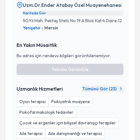
Uzm.Dr.Ender Atabay Özel Muayenehanesi
Haritada Gör
50.Yıl Mah. Pektaş Statü No:19 A Blok Kat:4 Daire:12
Yenişehir
Mersin
/
En Yakın Müsaitlik
Bu adres için randevu bilgileri görüntülenemiyor.
Takvimi Görüntüle
Uzmanlık Hizmetleri
Tümünü Gör (
23
)
Oyun terapisi
Psikiyatrik muayene
Psikofarmakolojik tedaviler
Çocuk ve ergenler için bilişsel davranışçı terapiler
Aile terapisi
Aile danışmanlığı ve terapisi