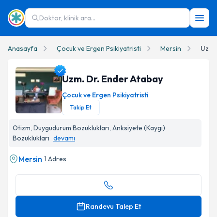
Doktor, klinik ara...
Anasayfa
Çocuk ve Ergen Psikiyatristi
Mersin
Uzm.
Uzm. Dr. Ender Atabay
Çocuk ve Ergen Psikiyatristi
Takip Et
Uzm. Dr. Ender Atabay Profil Fotoğrafı
Otizm, Duygudurum Bozuklukları, Anksiyete (Kaygı)
Bozuklukları
devamı
Mersin
1 Adres
Randevu Talep Et