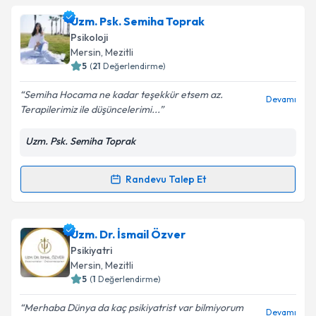
Psk. Murat Bilim
için randevu takvimi talebi oluşturun.
Uzm. Psk. Semiha Toprak
Size bu uzmandan randevu almanız için bir takvim
Psikoloji
hazırlandığında e-posta ile bilgilendireceğiz.
Mersin
, Mezitli
5
(
21
Değerlendirme)
E-posta Adresiniz
Semiha Hocama ne kadar teşekkür etsem az.
Devamı
Terapilerimiz ile düşüncelerimi...
Uzm. Psk. Semiha Toprak
Kişisel verilerimin işlenmesine ilişkin
Aydınlatma
Metni
'ni okudum ve kişisel verilerimin belirtilen
kapsamda işlenmesini kabul ediyorum.
Randevu Talep Et
Randevu Takvimi Talebi
Takvim Talebini Gönder
Uzm. Psk. Semiha Toprak
için randevu takvimi talebi
Uzm. Dr. İsmail Özver
oluşturun. Size bu uzmandan randevu almanız için bir
Psikiyatri
takvim hazırlandığında e-posta ile bilgilendireceğiz.
Mersin
, Mezitli
5
(
1
Değerlendirme)
E-posta Adresiniz
Merhaba Dünya da kaç psikiyatrist var bilmiyorum
Devamı