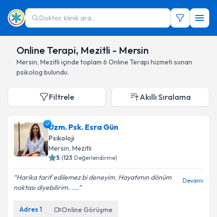
Doktor, klinik ara...
Online Terapi, Mezitli - Mersin
Mersin
,
Mezitli
içinde toplam
6
Online Terapi hizmeti sunan
psikolog
bulundu.
Filtrele
Akıllı Sıralama
Uzm. Psk. Esra Gün
Psikoloji
Mersin
, Mezitli
5
(
123
Değerlendirme)
Harika tarif edilemez bi deneyim. Hayatımın dönüm
Devamı
noktası diyebilirim. ....
Adres
1
Online Görüşme