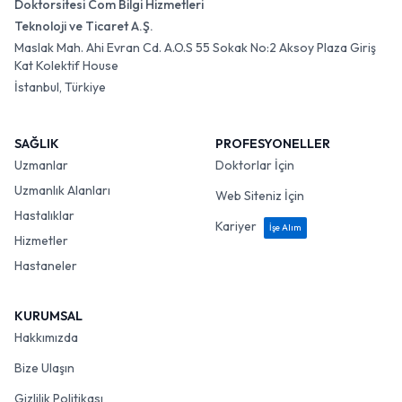
Doktorsitesi Com Bilgi Hizmetleri
Teknoloji ve Ticaret A.Ş.
Maslak Mah. Ahi Evran Cd. A.O.S 55 Sokak No:2 Aksoy Plaza Giriş
Kat Kolektif House
İstanbul, Türkiye
SAĞLIK
PROFESYONELLER
Uzmanlar
Doktorlar İçin
Uzmanlık Alanları
Web Siteniz İçin
Hastalıklar
Kariyer
İşe Alım
Hizmetler
Hastaneler
KURUMSAL
Hakkımızda
Bize Ulaşın
Gizlilik Politikası