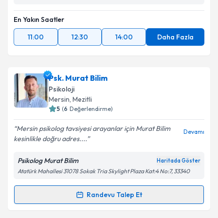
En Yakın Saatler
11:00
12:30
14:00
Daha Fazla
Psk. Murat Bilim
Psikoloji
Mersin
, Mezitli
5
(
6
Değerlendirme)
Mersin psikolog tavsiyesi arayanlar için Murat Bilim
Devamı
kesinlikle doğru adres....
Psikolog Murat Bilim
Haritada Göster
Atatürk Mahallesi 31078 Sokak Tria Skylight Plaza Kat:4 No:7, 33340
Randevu Talep Et
Randevu Takvimi Talebi