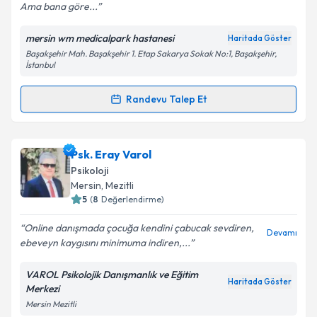
Ama bana göre...
mersin wm medicalpark hastanesi
Haritada Göster
Kişisel verilerimin işlenmesine ilişkin
Aydınlatma
Başakşehir Mah. Başakşehir 1. Etap Sakarya Sokak No:1, Başakşehir,
Metni
'ni okudum ve kişisel verilerimin belirtilen
İstanbul
kapsamda işlenmesini kabul ediyorum.
Randevu Talep Et
Randevu Takvimi Talebi
Takvim Talebini Gönder
Uzm. Dr. İsmail Özver
için randevu takvimi talebi
Psk. Eray Varol
oluşturun. Size bu uzmandan randevu almanız için bir
Psikoloji
takvim hazırlandığında e-posta ile bilgilendireceğiz.
Mersin
, Mezitli
5
(
8
Değerlendirme)
E-posta Adresiniz
Online danışmada çocuğa kendini çabucak sevdiren,
Devamı
ebeveyn kaygısını minimuma indiren,...
VAROL Psikolojik Danışmanlık ve Eğitim
Kişisel verilerimin işlenmesine ilişkin
Aydınlatma
Haritada Göster
Merkezi
Metni
'ni okudum ve kişisel verilerimin belirtilen
Mersin Mezitli
kapsamda işlenmesini kabul ediyorum.