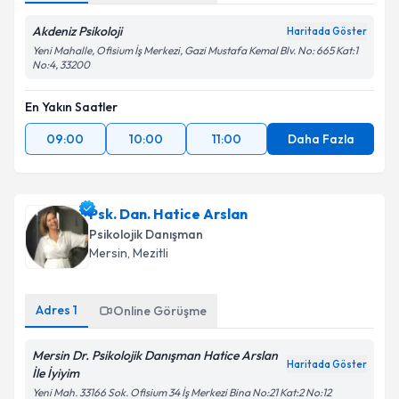
Akdeniz Psikoloji
Haritada Göster
Yeni Mahalle, Ofisium İş Merkezi, Gazi Mustafa Kemal Blv. No: 665 Kat:1
No:4, 33200
En Yakın Saatler
09:00
10:00
11:00
Daha Fazla
Psk. Dan. Hatice Arslan
Psikolojik Danışman
Mersin
, Mezitli
Adres
1
Online Görüşme
Mersin Dr. Psikolojik Danışman Hatice Arslan
Haritada Göster
İle İyiyim
Yeni Mah. 33166 Sok. Ofisium 34 İş Merkezi Bina No:21 Kat:2 No:12