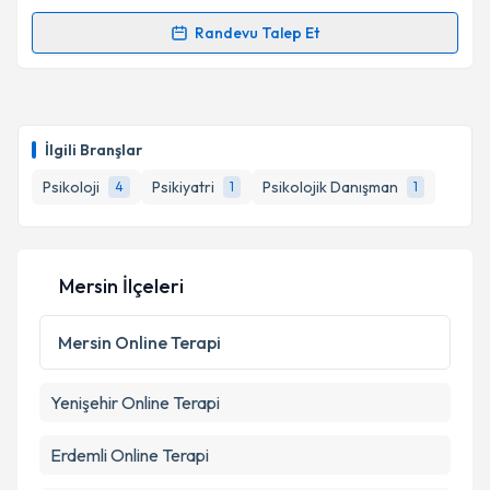
Randevu Talep Et
Randevu Takvimi Talebi
Takvim Talebini Gönder
Psk. Eray Varol
için randevu takvimi talebi oluşturun.
Size bu uzmandan randevu almanız için bir takvim
İlgili Branşlar
hazırlandığında e-posta ile bilgilendireceğiz.
Psikoloji
Psikiyatri
Psikolojik Danışman
4
1
1
E-posta Adresiniz
Mersin İlçeleri
Kişisel verilerimin işlenmesine ilişkin
Aydınlatma
Metni
'ni okudum ve kişisel verilerimin belirtilen
Mersin
Online Terapi
kapsamda işlenmesini kabul ediyorum.
Yenişehir
Online Terapi
Takvim Talebini Gönder
Erdemli
Online Terapi