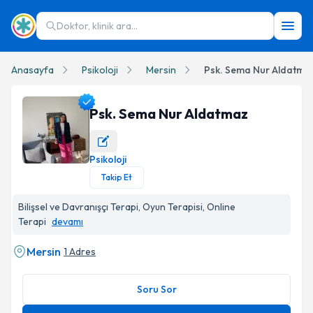
Doktor, klinik ara...
Anasayfa
Psikoloji
Mersin
Psk. Sema Nur Aldatma
Psk. Sema Nur Aldatmaz
Psikoloji
Psk. Sema Nur Aldatmaz Profil Fotoğrafı
Takip Et
Bilişsel ve Davranışçı Terapi, Oyun Terapisi, Online
Terapi
devamı
Mersin
1 Adres
Soru Sor