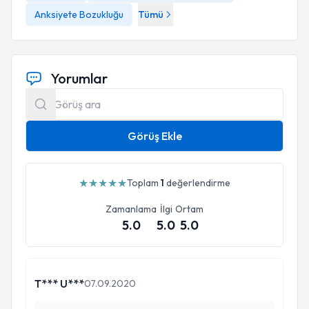
Anksiyete Bozukluğu
Tümü
Yorumlar
Görüş Ekle
★
★
★
★
★
Toplam
1
değerlendirme
Zamanlama
İlgi
Ortam
5.0
5.0
5.0
T*** U***
07.09.2020