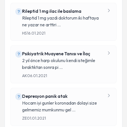
Rileptid 1 mg ilac ile baslama
Rileptid 1 mg yazdi doktorum iki haftaya
ne yazar ne arttiri
...
HS
16.01.2021
Psikiyatrik Muayene Tanısı ve İlaç
2 yıl önce harp okulunu kendi isteğimle
bıraktıktan sonra pi
...
AK
06.01.2021
Depresyon panik atak
Hocam iyi gunler koronadan dolayi size
gelmemiz mumkunmu gel
...
ZE
01.01.2021