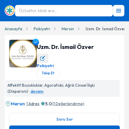
Doktor, klinik ara...
Anasayfa
Psikiyatri
Mersin
Uzm. Dr. İsmail Özver
Uzm. Dr. İsmail Özver
Psikiyatri
Uzm. Dr. İsmail Özver Profil Fotoğrafı
Takip Et
Affektif Bozukluklar, Agorafobi, Ağrılı Cinsel İlişki
(Disparoni)
devamı
Mersin
5.0
1 Adres
(
1
Değerlendirme)
Soru Sor