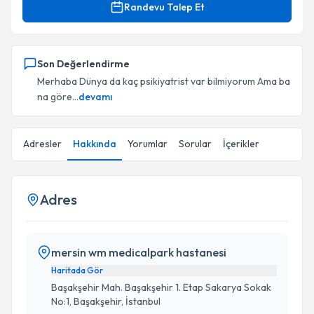
Randevu Talep Et
Son Değerlendirme
Merhaba Dünya da kaç psikiyatrist var bilmiyorum Ama ba
na göre...
devamı
Adresler
Hakkında
Yorumlar
Sorular
İçerikler
Adres
mersin wm medicalpark hastanesi
Haritada Gör
Başakşehir Mah. Başakşehir 1. Etap Sakarya Sokak
No:1, Başakşehir, İstanbul