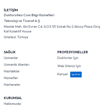
İLETİŞİM
Doktorsitesi Com Bilgi Hizmetleri
Teknoloji ve Ticaret A.Ş.
Maslak Mah. Ahi Evran Cd. A.O.S 55 Sokak No:2 Aksoy Plaza Giriş
Kat Kolektif House
İstanbul, Türkiye
SAĞLIK
PROFESYONELLER
Uzmanlar
Doktorlar İçin
Uzmanlık Alanları
Web Siteniz İçin
Hastalıklar
Kariyer
İşe Alım
Hizmetler
Hastaneler
KURUMSAL
Hakkımızda