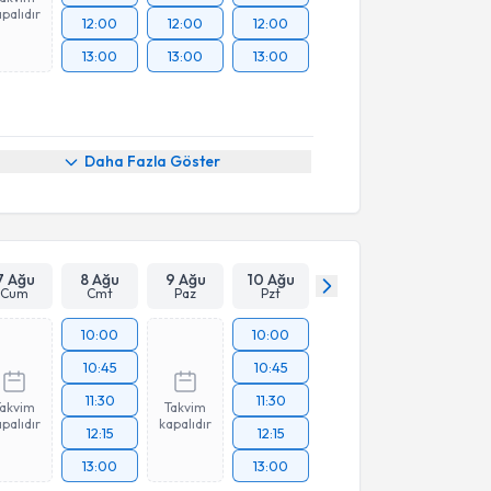
palıdır
12:00
12:00
12:00
13:00
13:00
13:00
Daha Fazla Göster
7 Ağu
8 Ağu
9 Ağu
10 Ağu
Cum
Cmt
Paz
Pzt
10:00
10:00
10:45
10:45
11:30
11:30
Takvim
Takvim
palıdır
kapalıdır
12:15
12:15
13:00
13:00