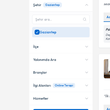
sean
Şehir
Gaziantep
Online danışmanlık sunan
uzmanları göster
A
Sadece
Gaziantep
bölgesinde uzman ara
Ps
Gaziantep
Değ
Kat
İlçe
Yakınımda Ara
Branşlar
Konumuma yakın uzmanları
Şehitkamil
göster
Şahinbey
İlgi Alanları
Online Terapi
İlk
Hizmetler
Psikoloji
A