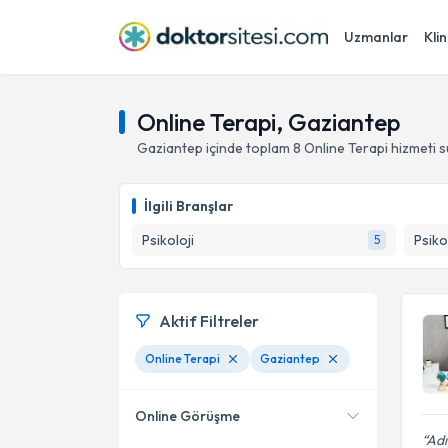
Uzmanlar
Klin
Online Terapi, Gaziantep
Gaziantep
içinde toplam
8
Online Terapi hizmeti 
İlgili Branşlar
Psikoloji
Psiko
5
Aktif Filtreler
Online Terapi
Gaziantep
Online Görüşme
Adı