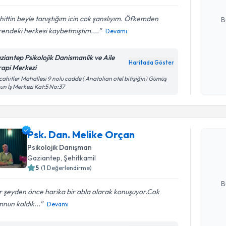
E-posta Ad
ittin beyle tanıştığım icin cok şanslıyım. Öfkemden
B
endeki herkesi kaybetmiştim....
Devamı
Kişisel
ziantep Psikolojik Danismanlik ve Aile
Haritada Göster
okudum
rapi Merkezi
işlenm
ahitler Mahallesi 9 nolu cadde ( Anatolian otel bitişiğin) Gümüş
un İş Merkezi Kat:5 No:37
Randevu T
Psk. Dan.
Psk. Dan. Melike Orçan
Size bu uzm
Psikolojik Danışman
hazırlandığ
Gaziantep
, Şehitkamil
5
(
1
Değerlendirme)
E-posta Ad
B
 şeyden önce harika bir abla olarak konuşuyor.Cok
nun kaldık...
Devamı
Kişisel