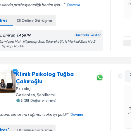
ka
slarda profesyonelliği benim için...
Devamı
dres
1
Online Görüşme
k. Emrah TAŞKIN
Haritada Göster
irmiçem Mah. Nişantaşı Sok. Tekerekoğlu İş Merkezi Bina No.2
 .1 İç Kapı No:44
Klinik Psikolog Tuğba
Çakıroğlu
Psikoloji
Gaziantep
, Şehitkamil
5
(
38
Değerlendirme)
ka
 seans olmasına rağmen cokn iyi geldi
Devamı
dres
1
Online Görüşme