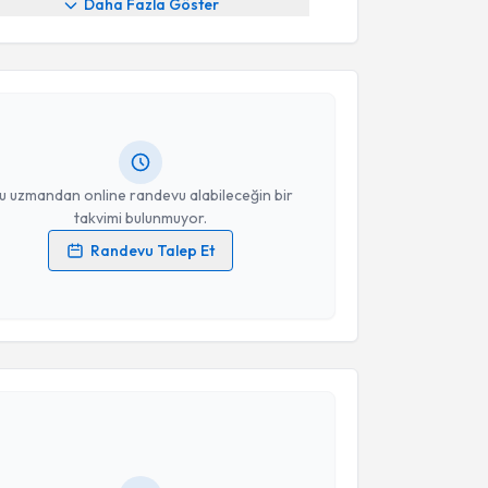
akvimi Talebi
Daha Fazla Göster
kolog Yasir Sinan İşler
için randevu takvimi talebi
Size bu uzmandan randevu almanız için bir takvim
ında e-posta ile bilgilendireceğiz.
resiniz
u uzmandan online randevu alabileceğin bir
takvimi bulunmuyor.
Randevu Talep Et
 verilerimin işlenmesine ilişkin
Aydınlatma Metni
'ni
 ve kişisel verilerimin belirtilen kapsamda
esini kabul ediyorum.
akvimi Talebi
Takvim Talebini Gönder
Muhittin Dar
için randevu takvimi talebi oluşturun.
andan randevu almanız için bir takvim
ında e-posta ile bilgilendireceğiz.