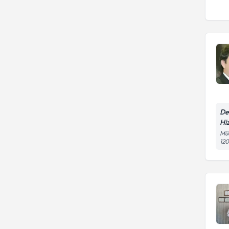
De
Hi
Müc
120