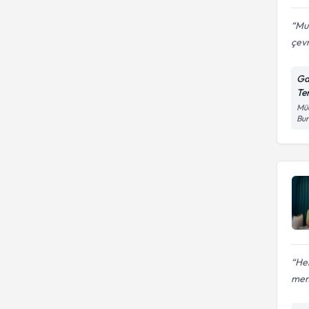
Muh
çevr
Ga
Te
Müc
Bur
Her
mem