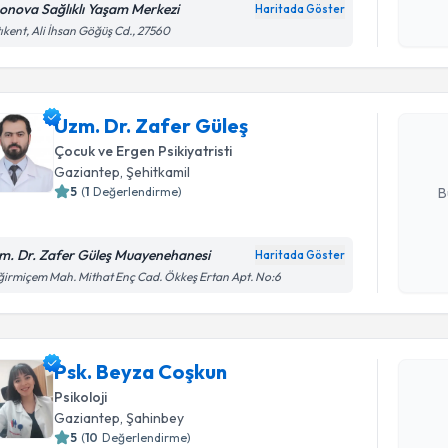
okudum
onova Sağlıklı Yaşam Merkezi
Haritada Göster
Randevu T
işlenm
ıkent, Ali İhsan Göğüş Cd., 27560
Uzm. Dr. 
Size bu uzm
Uzm. Dr. Zafer Güleş
hazırlandığ
Çocuk ve Ergen Psikiyatristi
E-posta Ad
Gaziantep
, Şehitkamil
5
(
1
Değerlendirme)
B
m. Dr. Zafer Güleş Muayenehanesi
Haritada Göster
Kişisel
irmiçem Mah. Mithat Enç Cad. Ökkeş Ertan Apt. No:6
okudum
Randevu T
işlenm
Psk. Beyz
Psk. Beyza Coşkun
bu uzmandan
Psikoloji
posta ile bi
Gaziantep
, Şahinbey
5
(
10
Değerlendirme)
E-posta Ad