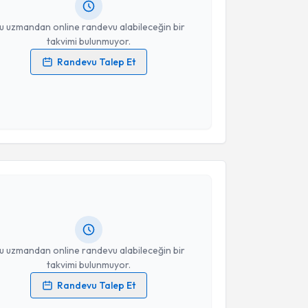
resiniz
u uzmandan online randevu alabileceğin bir
takvimi bulunmuyor.
Randevu Talep Et
 verilerimin işlenmesine ilişkin
Aydınlatma Metni
'ni
 ve kişisel verilerimin belirtilen kapsamda
esini kabul ediyorum.
akvimi Talebi
Takvim Talebini Gönder
 Melike Orçan
için randevu takvimi talebi oluşturun.
andan randevu almanız için bir takvim
ında e-posta ile bilgilendireceğiz.
resiniz
u uzmandan online randevu alabileceğin bir
takvimi bulunmuyor.
Randevu Talep Et
 verilerimin işlenmesine ilişkin
Aydınlatma Metni
'ni