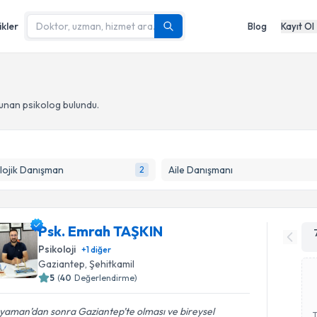
ikler
Blog
Kayıt Ol
sunan psikolog
bulundu.
lojik Danışman
Aile Danışmanı
2
Psk. Emrah TAŞKIN
Psikoloji
+
1
diğer
Gaziantep
, Şehitkamil
5
(
40
Değerlendirme)
yaman’dan sonra Gaziantep’te olması ve bireysel