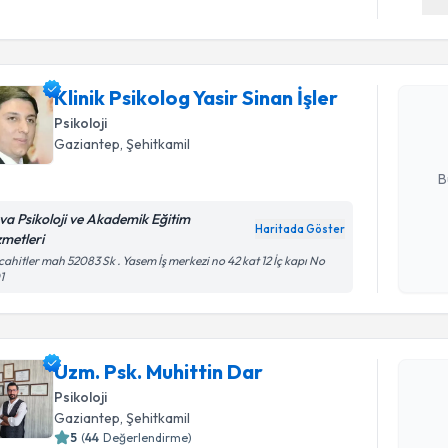
Randevu T
Klinik Psi
oluşturun. 
Klinik Psikolog Yasir Sinan İşler
hazırlandığ
Psikoloji
Gaziantep
, Şehitkamil
E-posta Ad
B
va Psikoloji ve Akademik Eğitim
Haritada Göster
zmetleri
Kişisel
ahitler mah 52083 Sk . Yasem İş merkezi no 42 kat 12 İç kapı No
okudum
1
işlenm
Randevu T
Uzm. Psk. Muhittin Dar
Uzm. Psk. 
Psikoloji
Size bu uzm
Gaziantep
, Şehitkamil
hazırlandığ
5
(
44
Değerlendirme)