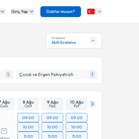
Giriş Yap
Doktor musun?
Sıralama
Akıllı Sıralama
Çocuk ve Ergen Psikiyatristi
1
1
7 Ağu
8 Ağu
9 Ağu
10 Ağu
Cum
Cmt
Paz
Pzt
09:00
09:00
09:00
10:00
10:00
10:00
11:00
11:00
11:00
Takvim