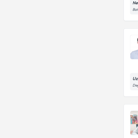
Ne
Bat
Uz
Değ