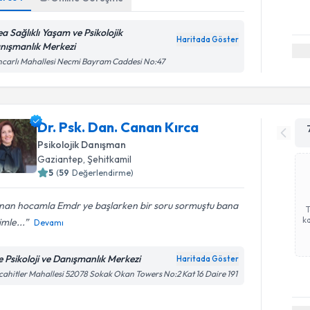
ea Sağlıklı Yaşam ve Psikolojik
Haritada Göster
nışmanlık Merkezi
carlı Mahallesi Necmi Bayram Caddesi No:47
Dr. Psk. Dan. Canan Kırca
Psikolojik Danışman
Gaziantep
, Şehitkamil
5
(
59
Değerlendirme)
nan hocamla Emdr ye başlarken bir soru sormuştu bana
ka
mle...
Devamı
ge Psikoloji ve Danışmanlık Merkezi
Haritada Göster
ahitler Mahallesi 52078 Sokak Okan Towers No:2 Kat 16 Daire 191