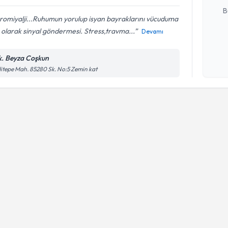
B
romiyalji...Ruhumun yorulup isyan bayraklarını vücuduma
 olarak sinyal göndermesi. Stress,travma...
Devamı
Kişisel
okudum
k. Beyza Coşkun
işlenm
itepe Mah. 85280 Sk. No:5 Zemin kat