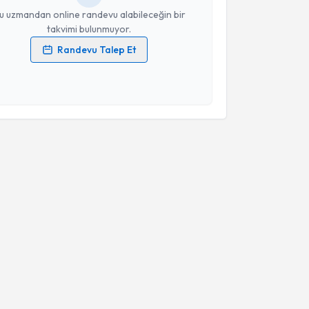
u uzmandan online randevu alabileceğin bir
takvimi bulunmuyor.
Randevu Talep Et
 verilerimin işlenmesine ilişkin
Aydınlatma Metni
'ni
 ve kişisel verilerimin belirtilen kapsamda
esini kabul ediyorum.
Takvim Talebini Gönder