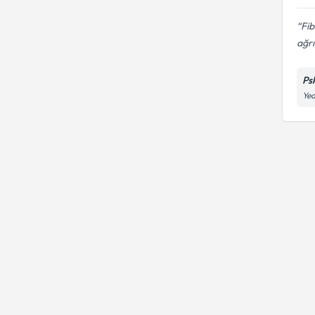
Fib
ağrı
Ps
Yed