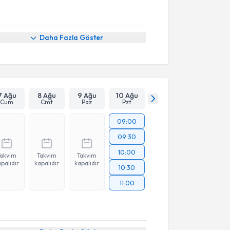
Daha Fazla Göster
7 Ağu
8 Ağu
9 Ağu
10 Ağu
Cum
Cmt
Paz
Pzt
09:00
09:30
10:00
Takvim
Takvim
Takvim
palıdır
kapalıdır
kapalıdır
10:30
11:00