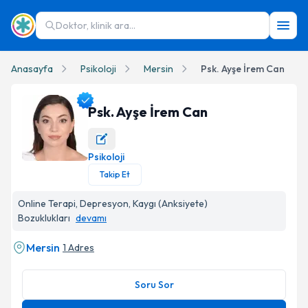
Doktor, klinik ara...
Anasayfa
Psikoloji
Mersin
Psk. Ayşe İrem Can
Psk. Ayşe İrem Can
Psikoloji
Psk. Ayşe İrem Can Profil Fotoğrafı
Takip Et
Online Terapi, Depresyon, Kaygı (Anksiyete)
Bozuklukları
devamı
Mersin
1 Adres
Soru Sor