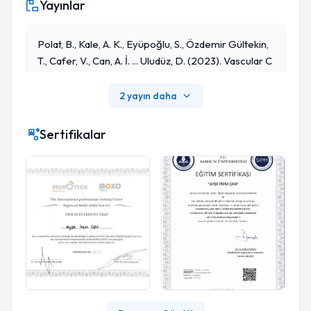
Yayınlar
Polat, B., Kale, A. K., Eyüpoğlu, S., Özdemir Gültekin,
T., Cafer, V., Can, A. İ. ... Uludüz, D. (2023). Vascular C
Omorbidity And Cognition In Migraine. Cephalgia, 4
3(8).
2 yayın daha
Sertifikalar