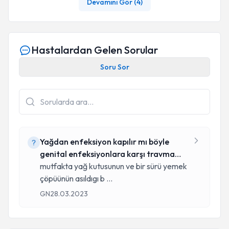
Devamını Gör (
4
)
Hastalardan Gelen Sorular
Soru Sor
Yağdan enfeksiyon kapılır mı böyle
genital enfeksiyonlara karşı travmam
var
mutfakta yağ kutusunun ve bir sürü yemek
çöpüünün asıldıgı b
...
GN
28.03.2023