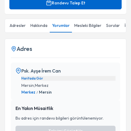
Randevu Talep Et
Adresler
Hakkında
Yorumlar
Mesleki Bilgiler
Sorular
İçe
Adres
Psk. Ayşe İrem Can
Haritada Gör
Mersin,Merkez
Merkez
Mersin
/
En Yakın Müsaitlik
Bu adres için randevu bilgileri görüntülenemiyor.