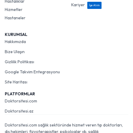
Hastalıklar
Kariyer
İşe Alım
Hizmetler
Hastaneler
KURUMSAL
Hakkımızda
Bize Ulaşın
Gizlilik Politikası
Google Takvim Entegrasyonu
Site Haritası
PLATFORMLAR
Doktorsitesi.com
Doktorsitesi.az
Doktorsitesi.com sağlık sektöründe hizmet veren tıp doktorları,
diş hekimleri, fizyoterapistler, psikologlar vb. sağlık