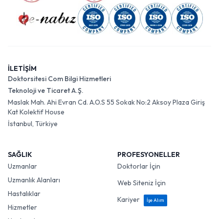
İLETİŞİM
Doktorsitesi Com Bilgi Hizmetleri
Teknoloji ve Ticaret A.Ş.
Maslak Mah. Ahi Evran Cd. A.O.S 55 Sokak No:2 Aksoy Plaza Giriş
Kat Kolektif House
İstanbul, Türkiye
SAĞLIK
PROFESYONELLER
Uzmanlar
Doktorlar İçin
Uzmanlık Alanları
Web Siteniz İçin
Hastalıklar
Kariyer
İşe Alım
Hizmetler