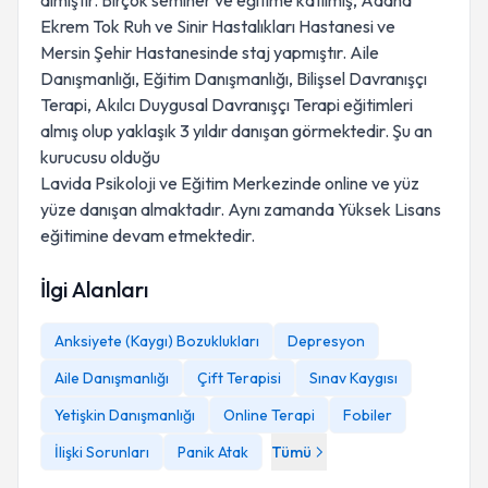
almıştır. Birçok seminer ve eğitime katılmış, Adana
Ekrem Tok Ruh ve Sinir Hastalıkları Hastanesi ve
Mersin Şehir Hastanesinde staj yapmıştır. Aile
Danışmanlığı, Eğitim Danışmanlığı, Bilişsel Davranışçı
Terapi, Akılcı Duygusal Davranışçı Terapi eğitimleri
almış olup yaklaşık 3 yıldır danışan görmektedir. Şu an
kurucusu olduğu
Lavida Psikoloji ve Eğitim Merkezinde online ve yüz
yüze danışan almaktadır. Aynı zamanda Yüksek Lisans
eğitimine devam etmektedir.
İlgi Alanları
Anksiyete (Kaygı) Bozuklukları
Depresyon
Aile Danışmanlığı
Çift Terapisi
Sınav Kaygısı
Yetişkin Danışmanlığı
Online Terapi
Fobiler
İlişki Sorunları
Panik Atak
Tümü