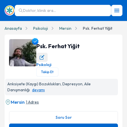
Doktor, klinik ara...
Anasayfa
Psikoloji
Mersin
Psk. Ferhat Yiğit
Psk. Ferhat Yiğit
Psikoloji
Psk. Ferhat Yiğit Profil Fotoğrafı
Takip Et
Anksiyete (Kaygı) Bozuklukları, Depresyon, Aile
Danışmanlığı
devamı
Mersin
1 Adres
Soru Sor