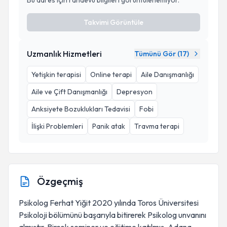
Bu adres için randevu bilgileri görüntülenemiyor.
Takvimi Görüntüle
Uzmanlık Hizmetleri
Tümünü Gör (
17
)
Yetişkin terapisi
Online terapi
Aile Danışmanlığı
Aile ve Çift Danışmanlığı
Depresyon
Anksiyete Bozuklukları Tedavisi
Fobi
İlişki Problemleri
Panik atak
Travma terapi
Özgeçmiş
Psikolog Ferhat Yiğit 2020 yılında Toros Üniversitesi
Psikoloji bölümünü başarıyla bitirerek Psikolog unvanını