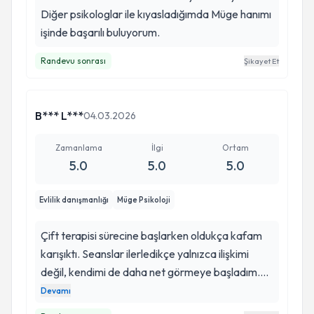
Diğer psikologlar ile kıyasladığımda Müge hanımı
işinde başarılı buluyorum.
Randevu sonrası
Şikayet Et
B*** L***
04.03.2026
Zamanlama
İlgi
Ortam
5.0
5.0
5.0
Evlilik danışmanlığı
Müge Psikoloji
Çift terapisi sürecine başlarken oldukça kafam
karışıktı. Seanslar ilerledikçe yalnızca ilişkimi
değil, kendimi de daha net görmeye başladım.
Yargılanmadan dinlenmek, duygularımın
Devamı
arkasındaki ihtiyaçları fark etmek ve tekrar eden