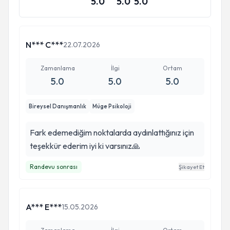
5.0
5.0
5.0
N*** C***
22.07.2026
Zamanlama
İlgi
Ortam
5.0
5.0
5.0
Bireysel Danışmanlık
Müge Psikoloji
Fark edemediğim noktalarda aydınlattığınız için
Psikoterapi Enstitüsü Derneği Genel
teşekkür ederim iyi ki varsınız🙏
Merkezi’nde Katıldığı Online Psikoterapi
Randevu sonrası
Şikayet Et
Eğitimleri
A*** E***
15.05.2026