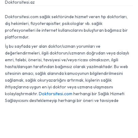
Doktorsitesi.az
Doktorsitesi.com sağlık sektöründe hizmet veren tıp doktorları,
diş hekimleri, fizyoterapistler, psikologlar vb. sağlık
profesyonelleri ile internet kullanıcılarını buluşturan bağımsız bir
platformdur.
İş bu sayfada yer alan doktor/uzman yorumları ve
değerlendirmeleri, ilgili doktorun/uzmanın doğrudan veya dolaylı
emri, talebi, önerisi, tavsiyesi ve/veya ricası olmaksızın, ilgili
hasta/danışan tarafından bağımsız olarak yazılmaktadır. Bu web
sitesinin amacı, sağlık alanında kamuoyunun bilgilendirilmesini
sağlamak, sağlık okuryazarlığını artırmak, kişilerin sağlık
ihtiyaçlarına uygun en iyi doktor veya uzmana ulaşmasını
kolaylaştırmaktır.
Doktorsitesi.com
herhangi bir Sağlık Hizmeti
Sağlayıcısını desteklemeyip herhangi bir öneri ve tavsiyede
bulunmamaktadır.
0 (850) 474 68 19
WhatsApp
Randevu
© 2007 - 2026 Doktorsitesi.com. Tüm Hakları Saklıdır.