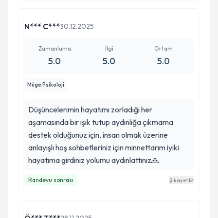
N*** C***
30.12.2025
Zamanlama
İlgi
Ortam
5.0
5.0
5.0
Müge Psikoloji
Düşüncelerimin hayatımı zorladığı her
aşamasında bir ışık tutup aydınlığa çıkmama
destek olduğunuz için, insan olmak üzerine
Katıldığı Gönüllü Projeler
anlayışlı hoş sohbetleriniz için minnettarım iyiki
hayatıma girdiniz yolumu aydınlattınız🙏
Randevu sonrası
Şikayet Et