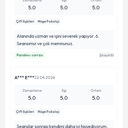
Zamanlama
İlgi
Ortam
5.0
5.0
5.0
Çift İlişkileri
Müge Psikoloji
Alanında uzman ve işini severek yapıyor. 6.
Seansımız ve çok memnunuz.
Randevu sonrası
Şikayet Et
Psikoterapi Enstitüsü Derneği İstanbul’da
Katıldığı Online Psikoterapi Eğitimleri
A*** E***
22.04.2026
Zamanlama
İlgi
Ortam
5.0
5.0
5.0
Çift İlişkileri
Müge Psikoloji
Seanslar sonrası kendimi daha iyi hissediyorum.