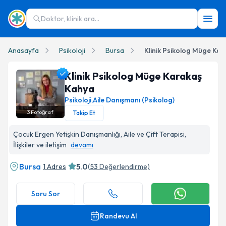
Doktor, klinik ara...
Anasayfa
Psikoloji
Bursa
Klinik Psikolog Müge Ka
Klinik Psikolog Müge Karakaş
Kahya
Psikoloji
,
Aile Danışmanı (Psikolog)
3
Fotoğraf
Takip Et
Klinik Psikolog Müge Karakaş Kahya Profil Fotoğrafı
Çocuk Ergen Yetişkin Danışmanlığı, Aile ve Çift Terapisi,
İlişkiler ve iletişim
devamı
Bursa
5.0
1 Adres
(
53
Değerlendirme)
Soru Sor
Randevu Al