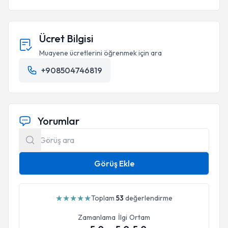
Ücret Bilgisi
Muayene ücretlerini öğrenmek için ara
+908504746819
Yorumlar
Görüş Ekle
Katıldığı Eğitimler
★
★
★
★
★
Toplam
53
değerlendirme
Zamanlama
İlgi
Ortam