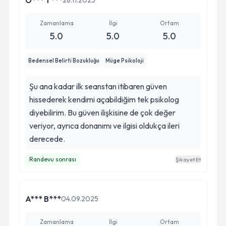
Ö*** T***
28.11.2025
Zamanlama
İlgi
Ortam
5.0
5.0
5.0
Bedensel Belirti Bozukluğu
Müge Psikoloji
Şu ana kadar ilk seanstan itibaren güven
hissederek kendimi açabildiğim tek psikolog
diyebilirim. Bu güven ilişkisine de çok değer
veriyor, ayrıca donanımı ve ilgisi oldukça ileri
derecede.
Randevu sonrası
Şikayet Et
A*** B***
04.09.2025
Zamanlama
İlgi
Ortam