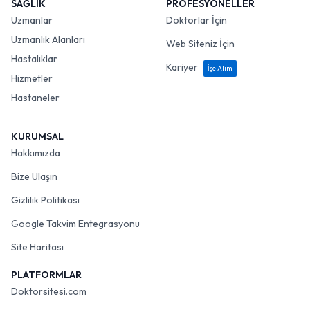
SAĞLIK
PROFESYONELLER
Uzmanlar
Doktorlar İçin
Uzmanlık Alanları
Web Siteniz İçin
Hastalıklar
Kariyer
İşe Alım
Hizmetler
Hastaneler
KURUMSAL
Hakkımızda
Bize Ulaşın
Gizlilik Politikası
Google Takvim Entegrasyonu
Site Haritası
PLATFORMLAR
Doktorsitesi.com