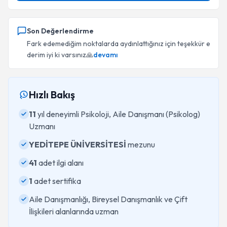
Son Değerlendirme
Fark edemediğim noktalarda aydınlattığınız için teşekkür e
derim iyi ki varsınız🙏
devamı
Hızlı Bakış
11
yıl deneyimli Psikoloji, Aile Danışmanı (Psikolog)
Uzmanı
YEDİTEPE ÜNİVERSİTESİ
mezunu
41
adet ilgi alanı
1
adet sertifika
Aile Danışmanlığı, Bireysel Danışmanlık ve Çift
İlişkileri alanlarında uzman