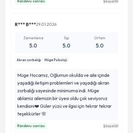
Randevu sonrası
Şikayet Et
ilişki döngülerimi anlamak benim için dönüştürücü
oldu. En kıymetlisi, bana hazır çözümler sunmak
yerine kendi içgörümü geliştirmeme alan
R*** B***
29.01.2026
açmasıydı. Bugün ilişkime daha gerçekçi
bakabiliyorum. Bu süreci bilimsel, etik ve insani
Zamanlama
İlgi
Ortam
bir çerçevede yürüten Müge Hanım’a içtenlikle
5.0
5.0
5.0
teşekkür ediyorum.
Akran zorbalığı
Müge Psikoloji
Müge Hocamız, Oğlumun okulda ve aile içinde
yaşadığı iletişim problemleri ve yaşadığı akran
Katıldığı Sempozyum, Kongreler Ve Workshoplar
zorbalığı sayesinde minimuma indi. Müge
ablamiz ailemizin bir üyesi oldu çok seviyoruz
kendisini❤️ Güler yüzü ve ilgisi için tekrar tekrar
teşekkürler 🌸
Randevu sonrası
Şikayet Et