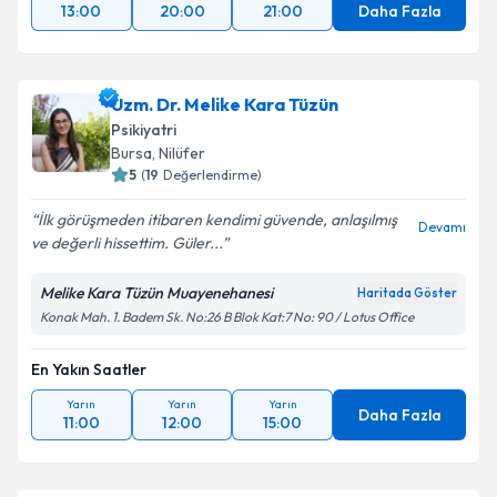
13:00
20:00
21:00
Daha Fazla
Uzm. Dr. Melike Kara Tüzün
Psikiyatri
Bursa
, Nilüfer
5
(
19
Değerlendirme)
İlk görüşmeden itibaren kendimi güvende, anlaşılmış
Devamı
ve değerli hissettim. Güler...
Melike Kara Tüzün Muayenehanesi
Haritada Göster
Konak Mah. 1. Badem Sk. No:26 B Blok Kat:7 No: 90 / Lotus Office
En Yakın Saatler
Yarın
Yarın
Yarın
Daha Fazla
11:00
12:00
15:00