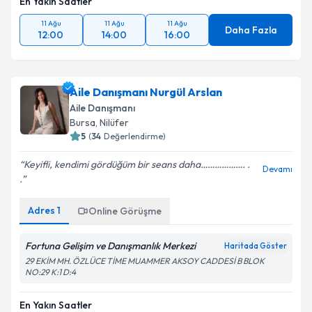
En Yakın Saatler
11 Ağu
11 Ağu
11 Ağu
Daha Fazla
12:00
14:00
16:00
Aile Danışmanı Nurgül Arslan
Aile Danışmanı
Bursa
, Nilüfer
5
(
34
Değerlendirme)
Keyifli, kendimi gördüğüm bir seans daha………………. .
Devamı
.
Adres
1
Online Görüşme
Fortuna Gelişim ve Danışmanlık Merkezi
Haritada Göster
29 EKİM MH. ÖZLÜCE TİME MUAMMER AKSOY CADDESİ B BLOK
NO:29 K:1 D:4
En Yakın Saatler