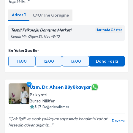
teşekkür...
Adres
1
Online Görüşme
Tespit Psikolojik Danışma Merkezi
Haritada Göster
Konak Mh. Olgun Sk. No : 48/10
En Yakın Saatler
11:00
12:00
13:00
Daha Fazla
Uzm. Dr. Ahsen Büyükavşar
Psikiyatri
Bursa
, Nilüfer
5
(
7
Değerlendirme)
Çok ilgili ve sıcak yaklaşımı sayesinde kendimizi rahat
Devamı
hissedip güvendiğimiz...