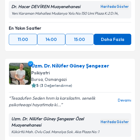
Kişisel verilerimin işlenmesine ilişkin
Aydınlatma
Dr. Hacer DEVİREN Muayenehanesi
Haritada Göster
Metni
'ni okudum ve kişisel verilerimin belirtilen
Yeni Karaman Mahallesi Mudanya Yolu No:150 Umi Plaza K:2 D:14,
kapsamda işlenmesini kabul ediyorum.
En Yakın Saatler
Takvim Talebini Gönder
11:00
14:00
15:00
Daha Fazla
Uzm. Dr. Nilüfer Güney Şengezer
Psikiyatri
Bursa
, Osmangazi
5
(
3
Değerlendirme)
Tesadufen Seden hnm la karsilastm. senelik
Devamı
psikoteeapi hayatimda ki...
Uzm. Dr. Nilüfer Güney Şengezer Özel
Haritada Göster
Muayenehanesi
Kükürtlü Mah. Ovlu Cad. Manolya Sok. Aka Plaza No: 1