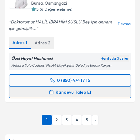
Bursa
, Osmangazi
E-posta Adresiniz
5
(
6
Değerlendirme)
Doktorumuz HALİL İBRAHİM SÜSLÜ Bey için annem
Devamı
için gitmiştik...
Kişisel verilerimin işlenmesine ilişkin
Aydınlatma
Adres
1
Adres
2
Metni
'ni okudum ve kişisel verilerimin belirtilen
kapsamda işlenmesini kabul ediyorum.
Özel Hayat Hastanesi
Haritada Göster
Ankara Yolu Caddesi No:44 Büyükşehir Belediye Binası Karşısı
Takvim Talebini Gönder
0 (850) 474 17 16
Randevu Takvimi Talebi
Randevu Talep Et
Uzm. Dr. Halil ibrahim Süslü
için randevu takvimi
talebi oluşturun. Size bu uzmandan randevu almanız
için bir takvim hazırlandığında e-posta ile
1
2
3
4
5
›
bilgilendireceğiz.
E-posta Adresiniz