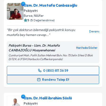
talebi oluşturun. Size bu uzmandan randevu almanız
Uzm. Dr. Mustafa Canbazoğlu
için bir takvim hazırlandığında e-posta ile
bilgilendireceğiz.
Psikiyatri
Bursa
, Nilüfer
E-posta Adresiniz
5
(
5
Değerlendirme)
Bir çok doktorun bilemediği psikiyatrik konuyu
Devamı
mustafa bey hemen cevap...
Kişisel verilerimin işlenmesine ilişkin
Aydınlatma
Psikiyatri Bursa - Uzm. Dr. Mustafa
Metni
'ni okudum ve kişisel verilerimin belirtilen
Haritada Göster
CANBAZOĞLU Muayenehanesi
kapsamda işlenmesini kabul ediyorum.
Cumhuriyet Mah. Fatih Sultan Mehmet Bulv. No: 75 Selin Sitesi D Blok
D/12 K: 6 (FSM Starbucks Coffee karşısında)
Takvim Talebini Gönder
0 (850) 811 36 59
Randevu Takvimi Talebi
Randevu Talep Et
Uzm. Dr. Mustafa Canbazoğlu
için randevu takvimi
talebi oluşturun. Size bu uzmandan randevu almanız
Uzm. Dr. Halil ibrahim Süslü
için bir takvim hazırlandığında e-posta ile
bilgilendireceğiz.
Psikiyatri