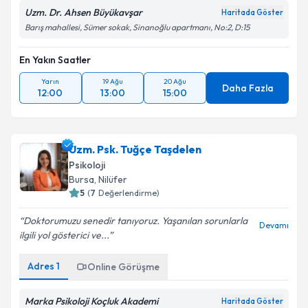
Uzm. Dr. Ahsen Büyükavşar
Haritada Göster
Barış mahallesi, Sümer sokak, Sinanoğlu apartmanı, No:2, D:15
En Yakın Saatler
Yarın
19 Ağu
20 Ağu
Daha Fazla
12:00
13:00
15:00
Uzm. Psk. Tuğçe Taşdelen
Psikoloji
Bursa
, Nilüfer
5
(
7
Değerlendirme)
Doktorumuzu senedir tanıyoruz. Yaşanılan sorunlarla
Devamı
ilgili yol gösterici ve...
Adres
1
Online Görüşme
Marka Psikoloji Koçluk Akademi
Haritada Göster