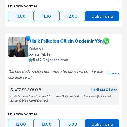
En Yakın Saatler
11:00
11:30
12:00
Daha Fazla
Klinik Psikolog Gülçin Özdemir Yön
Psikoloji
Bursa
, Nilüfer
5
(
69
Değerlendirme)
Birkaç aydır Gülçin hanımdan terapi alıyorum, kendisi
Devamı
çok ilgili ve...
DÜET PSİKOLOJİ
Haritada Göster
FSM Bulvarı Cumhuriyet Mahallesi Yağmur Sokak Rızvanoğlu Çamlık
Sitesi C blok Kat:3 Daire:5
En Yakın Saatler
12:00
13:00
15:00
Daha Fazla