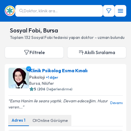
Doktor, klinik ara...
Sosyal Fobi, Bursa
Toplam
132
Sosyal Fobi
tedavisi yapan doktor - uzman bulundu
Filtrele
Akıllı Sıralama
Klinik Psikolog Esma Kınalı
Psikoloji
+
1
diğer
Bursa
, Nilüfer
5
(
206
Değerlendirme)
Esma Hanim ile seans yaptık. Devam edeceğim. Huzur
Devamı
veren...
Adres
1
Online Görüşme