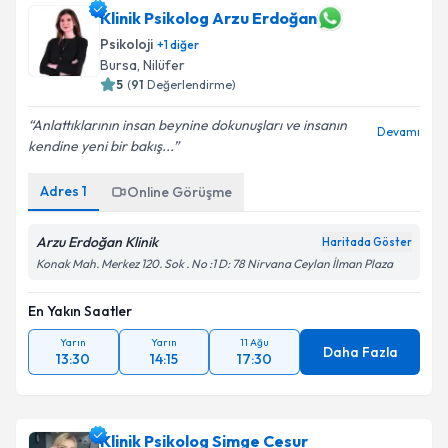
Klinik Psikolog Arzu Erdoğan
Psikoloji
+
1
diğer
Bursa
, Nilüfer
5
(
91
Değerlendirme)
Anlattıklarının insan beynine dokunuşları ve insanın
Devamı
kendine yeni bir bakış...
Adres
1
Online Görüşme
Arzu Erdoğan Klinik
Haritada Göster
Konak Mah. Merkez 120. Sok . No :1 D: 78 Nirvana Ceylan İlman Plaza
En Yakın Saatler
Yarın
Yarın
11 Ağu
Daha Fazla
13:30
14:15
17:30
Klinik Psikolog Simge Cesur