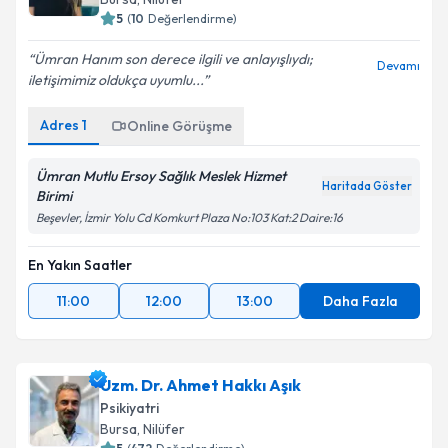
5
(
10
Değerlendirme)
Ümran Hanım son derece ilgili ve anlayışlıydı;
Devamı
iletişimimiz oldukça uyumlu...
Adres
1
Online Görüşme
Ümran Mutlu Ersoy Sağlık Meslek Hizmet
Haritada Göster
Birimi
Beşevler, İzmir Yolu Cd Komkurt Plaza No:103 Kat:2 Daire:16
En Yakın Saatler
11:00
12:00
13:00
Daha Fazla
Uzm. Dr. Ahmet Hakkı Aşık
Psikiyatri
Bursa
, Nilüfer