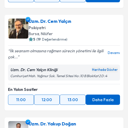
Uzm. Dr. Cem Yalçın
Psikiyatri
Bursa
, Nilüfer
5
(
19
Değerlendirme)
İlk seansım olmasına rağmen sürecin yönetimi ile ilgili
Devamı
çok...
Uzm. Dr. Cem Yalçın Kliniği
Haritada Göster
Cumhuriyet Mah. Yağmur Sok. Temel Sitesi No :10 B BlokKat 2 D :4
En Yakın Saatler
11:00
12:00
13:00
Daha Fazla
Uzm. Dr. Yakup Doğan