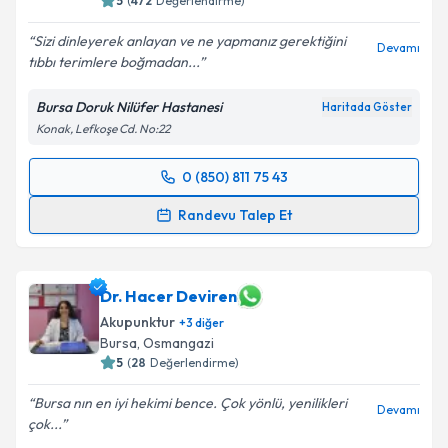
5
(
472
Değerlendirme)
Sizi dinleyerek anlayan ve ne yapmanız gerektiğini
Devamı
tıbbı terimlere boğmadan...
Bursa Doruk Nilüfer Hastanesi
Haritada Göster
Konak, Lefkoşe Cd. No:22
0 (850) 811 75 43
Randevu Takvimi Talebi
Randevu Talep Et
Uzm. Dr. Ahmet Hakkı Aşık
için randevu takvimi
talebi oluşturun. Size bu uzmandan randevu almanız
için bir takvim hazırlandığında e-posta ile
Dr. Hacer Deviren
bilgilendireceğiz.
Akupunktur
+
3
diğer
Bursa
, Osmangazi
E-posta Adresiniz
5
(
28
Değerlendirme)
Bursa nın en iyi hekimi bence. Çok yönlü, yenilikleri
Devamı
çok...