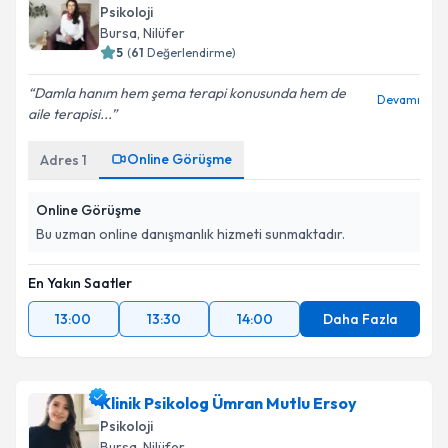
Psikoloji
Bursa
, Nilüfer
5
(
61
Değerlendirme)
Damla hanım hem şema terapi konusunda hem de
Devamı
aile terapisi...
Online Görüşme
Adres
1
Online Görüşme
Bu uzman online danışmanlık hizmeti sunmaktadır.
En Yakın Saatler
13:00
13:30
14:00
Daha Fazla
Klinik Psikolog Ümran Mutlu Ersoy
Psikoloji
Bursa
, Nilüfer