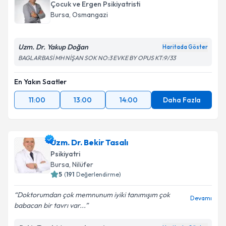
Çocuk ve Ergen Psikiyatristi
Bursa
, Osmangazi
Uzm. Dr. Yakup Doğan
Haritada Göster
BAGLARBASİ MH NİŞAN SOK NO:3 EVKE BY OPUS KT:9/33
En Yakın Saatler
11:00
13:00
14:00
Daha Fazla
Uzm. Dr. Bekir Tasalı
Psikiyatri
Bursa
, Nilüfer
5
(
191
Değerlendirme)
Doktorumdan çok memnunum iyiki tanımışım çok
Devamı
babacan bir tavrı var...