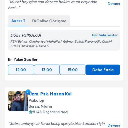
Murat bey işine son derece hakim ve en başından
Devamı
beri...
Adres
1
Online Görüşme
DÜET PSİKOLOJİ
Haritada Göster
FSM Bulvarı Cumhuriyet Mahallesi Yağmur Sokak Rızvanoğlu Çamlık
Sitesi C blok Kat:3 Daire:5
En Yakın Saatler
12:00
13:00
15:00
Daha Fazla
Uzm. Psk. Hasan Kul
Psikoloji
Bursa
, Nilüfer
5
(
48
Değerlendirme)
Sabrı, anlayışı ve farklı bakış açısıyla bize kattıkları için
Devamı