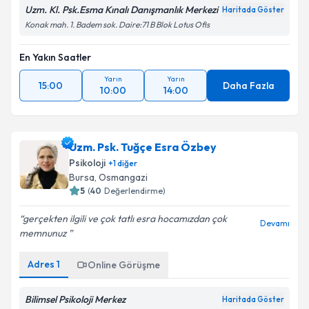
Uzm. Kl. Psk.Esma Kınalı Danışmanlık Merkezi
Haritada Göster
Konak mah. 1. Badem sok. Daire:71 B Blok Lotus Ofis
En Yakın Saatler
Yarın
Yarın
15:00
Daha Fazla
10:00
14:00
Uzm. Psk. Tuğçe Esra Özbey
Psikoloji
+
1
diğer
Bursa
, Osmangazi
5
(
40
Değerlendirme)
gerçekten ilgili ve çok tatlı esra hocamızdan çok
Devamı
memnunuz
Adres
1
Online Görüşme
Bilimsel Psikoloji Merkez
Haritada Göster