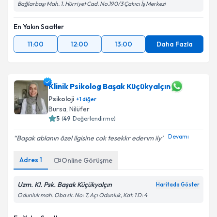
Bağlarbaşı Mah. 1. Hürriyet Cad. No.190/3 Çakıcı İş Merkezi
En Yakın Saatler
11:00
12:00
13:00
Daha Fazla
Klinik Psikolog Başak Küçükyalçın
Psikoloji
+
1
diğer
Bursa
, Nilüfer
5
(
49
Değerlendirme)
Devamı
Başak ablanın özel ilgisine cok tesekkr ederım ily
Adres
1
Online Görüşme
Uzm. Kl. Psk. Başak Küçükyalçın
Haritada Göster
Odunluk mah. Oba sk. No: 7, Açı Odunluk, Kat: 1 D: 4