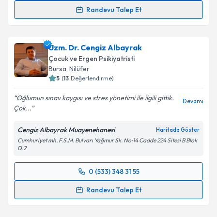
Randevu Talep Et
Doç. Dr. Yusuf Sivrioğlu
için randevu takvimi talebi
oluşturun. Size bu uzmandan randevu almanız için bir
Uzm. Dr. Cengiz Albayrak
takvim hazırlandığında e-posta ile bilgilendireceğiz.
Çocuk ve Ergen Psikiyatristi
E-posta Adresiniz
Bursa
, Nilüfer
5
(
13
Değerlendirme)
Oğlumun sınav kaygısı ve stres yönetimi ile ilgili gittik.
Devamı
Çok...
Kişisel verilerimin işlenmesine ilişkin
Aydınlatma
Metni
'ni okudum ve kişisel verilerimin belirtilen
Cengiz Albayrak Muayenehanesi
Haritada Göster
kapsamda işlenmesini kabul ediyorum.
Cumhuriyet mh. F.S.M. Bulvarı Yağmur Sk. No:14 Cadde 224 Sitesi B Blok
D:2
Takvim Talebini Gönder
0 (533) 348 31 55
Randevu Takvimi Talebi
Randevu Talep Et
Uzm. Dr. Cengiz Albayrak
için randevu takvimi