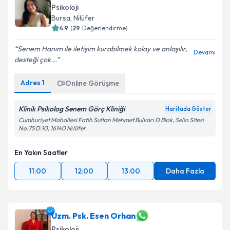
Psikoloji
Bursa
, Nilüfer
4.9
(
29
Değerlendirme)
Senem Hanım ile iletişim kurabilmek kolay ve anlaşılır,
Devamı
desteği çok...
Adres
1
Online Görüşme
Klinik Psikolog Senem Görç Kliniği
Haritada Göster
Cumhuriyet Mahallesi Fatih Sultan Mehmet Bulvarı D Blok, Selin Sitesi
No:75 D:10, 16140 Ni̇lüfer
En Yakın Saatler
11:00
12:00
13:00
Daha Fazla
Uzm. Psk. Esen Orhan
Psikoloji