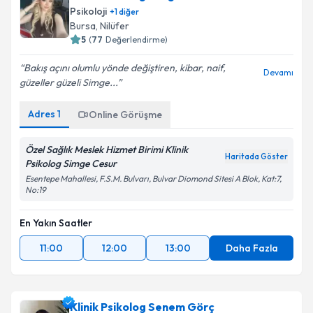
Psikoloji
+
1
diğer
Bursa
, Nilüfer
5
(
77
Değerlendirme)
Bakış açını olumlu yönde değiştiren, kibar, naif,
Devamı
güzeller güzeli Simge...
Adres
1
Online Görüşme
Özel Sağlık Meslek Hizmet Birimi Klinik
Haritada Göster
Psikolog Simge Cesur
Esentepe Mahallesi, F.S.M. Bulvarı, Bulvar Diomond Sitesi A Blok, Kat:7,
No:19
En Yakın Saatler
11:00
12:00
13:00
Daha Fazla
Klinik Psikolog Senem Görç