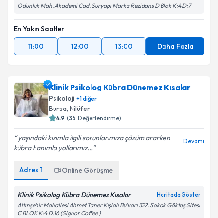
Odunluk Mah. Akademi Cad. Suryapı Marka Rezidans D Blok K:4 D:7
En Yakın Saatler
11:00
12:00
13:00
Daha Fazla
Klinik Psikolog Kübra Dünemez Kısalar
Psikoloji
+
1
diğer
Bursa
, Nilüfer
4.9
(
36
Değerlendirme)
yaşındaki kızımla ilgili sorunlarımıza çözüm ararken
Devamı
kübra hanımla yollarımız...
Adres
1
Online Görüşme
Klinik Psikolog Kübra Dünemez Kısalar
Haritada Göster
Altınşehir Mahallesi Ahmet Taner Kışlalı Bulvarı 322. Sokak Göktaş Sitesi
C BLOK K:4 D:16 (Signor Coffee )