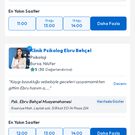
En Yakın Saatler
13 Ağu
13 Ağu
11:00
Daha Fazla
13:00
14:00
Klinik Psikolog Ebru Behçel
Psikoloji
Bursa
, Nilüfer
5
(
30
Değerlendirme)
Kaygı bozukluğu sebebiyle geceleri uyuyamamktan
Devamı
gittim Ebru hanım a,...
Psk. Ebru Behçel Muayenehanesi
Haritada Göster
İhsaniye Mah. Leylak sok. 5/B kat 3 D:14 Plaza 224
En Yakın Saatler
12:00
13:00
14:00
Daha Fazla