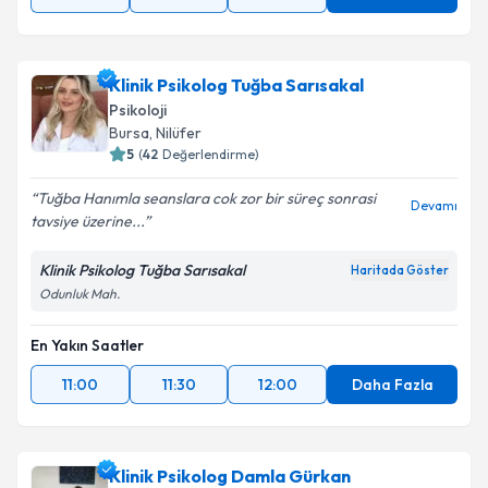
Klinik Psikolog Tuğba Sarısakal
Psikoloji
Bursa
, Nilüfer
5
(
42
Değerlendirme)
Tuğba Hanımla seanslara cok zor bir süreç sonrasi
Devamı
tavsiye üzerine...
Klinik Psikolog Tuğba Sarısakal
Haritada Göster
Odunluk Mah.
En Yakın Saatler
11:00
11:30
12:00
Daha Fazla
Klinik Psikolog Damla Gürkan