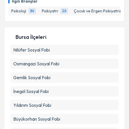
İlgili Branşlar
Psikoloji
Psikiyatri
Çocuk ve Ergen Psikiyatristi
84
26
Kişisel verilerimin işlenmesine ilişkin
Aydınlatma
Metni
'ni okudum ve kişisel verilerimin belirtilen
kapsamda işlenmesini kabul ediyorum.
Bursa İlçeleri
Nilüfer
Sosyal Fobi
Takvim Talebini Gönder
Osmangazi
Sosyal Fobi
Gemlik
Sosyal Fobi
İnegöl
Sosyal Fobi
Yıldırım
Sosyal Fobi
Büyükorhan
Sosyal Fobi