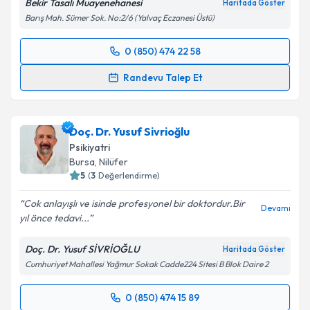
Bekir Tasalı Muayenehanesi
Haritada Göster
Barış Mah. Sümer Sok. No:2/6 (Yalvaç Eczanesi Üstü)
0 (850) 474 22 58
Randevu Takvimi Talebi
Randevu Talep Et
Uzm. Dr. Bekir Tasalı
için randevu takvimi talebi
oluşturun. Size bu uzmandan randevu almanız için bir
Doç. Dr. Yusuf Sivrioğlu
takvim hazırlandığında e-posta ile bilgilendireceğiz.
Psikiyatri
E-posta Adresiniz
Bursa
, Nilüfer
5
(
3
Değerlendirme)
Cok anlayışlı ve isinde profesyonel bir doktordur.Bir
Devamı
yıl önce tedavi...
Kişisel verilerimin işlenmesine ilişkin
Aydınlatma
Metni
'ni okudum ve kişisel verilerimin belirtilen
Doç. Dr. Yusuf SİVRİOĞLU
Haritada Göster
kapsamda işlenmesini kabul ediyorum.
Cumhuriyet Mahallesi Yağmur Sokak Cadde224 Sitesi B Blok Daire 2
Takvim Talebini Gönder
0 (850) 474 15 89
Randevu Takvimi Talebi