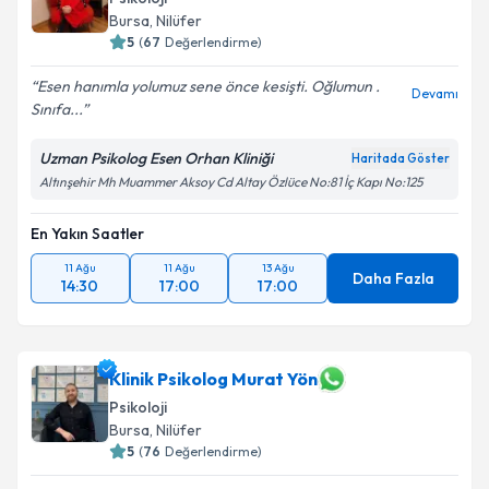
Bursa
, Nilüfer
5
(
67
Değerlendirme)
Esen hanımla yolumuz sene önce kesişti. Oğlumun .
Devamı
Sınıfa...
Uzman Psikolog Esen Orhan Kliniği
Haritada Göster
Altınşehir Mh Muammer Aksoy Cd Altay Özlüce No:81 İç Kapı No:125
En Yakın Saatler
11 Ağu
11 Ağu
13 Ağu
Daha Fazla
14:30
17:00
17:00
Klinik Psikolog Murat Yön
Psikoloji
Bursa
, Nilüfer
5
(
76
Değerlendirme)