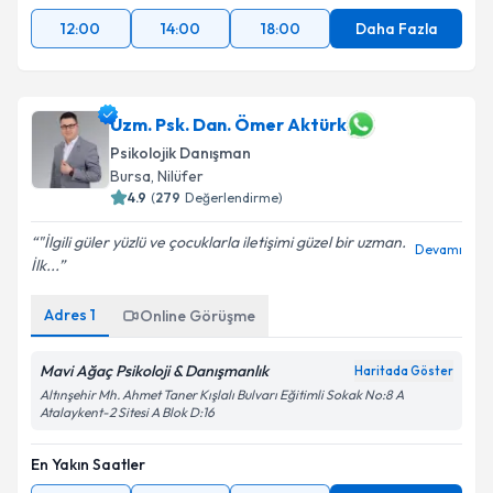
12:00
14:00
18:00
Daha Fazla
Uzm. Psk. Dan. Ömer Aktürk
Psikolojik Danışman
Bursa
, Nilüfer
4.9
(
279
Değerlendirme)
"İlgili güler yüzlü ve çocuklarla iletişimi güzel bir uzman.
Devamı
İlk...
Adres
1
Online Görüşme
Mavi Ağaç Psikoloji & Danışmanlık
Haritada Göster
Altınşehir Mh. Ahmet Taner Kışlalı Bulvarı Eğitimli Sokak No:8 A
Atalaykent-2 Sitesi A Blok D:16
En Yakın Saatler