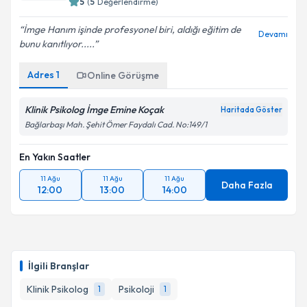
5
(
5
Değerlendirme)
İmge Hanım işinde profesyonel biri, aldığı eğitim de
Devamı
bunu kanıtlıyor.....
Adres
1
Online Görüşme
Klinik Psikolog İmge Emine Koçak
Haritada Göster
Bağlarbaşı Mah. Şehit Ömer Faydalı Cad. No:149/1
En Yakın Saatler
11 Ağu
11 Ağu
11 Ağu
Daha Fazla
12:00
13:00
14:00
İlgili Branşlar
Klinik Psikolog
Psikoloji
1
1