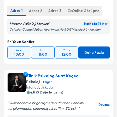
Adres
1
Adres
2
Adres
3
Online Görüşme
Modern Psikoloji Merkezi
Haritada Göster
Ortaklar Caddesi Sabah Apartmanı No:3 D:3 Mecidiyeköy Meydan
En Yakın Saatler
Yarın
Yarın
Yarın
Daha Fazla
10:00
11:00
12:00
Klinik Psikolog Suat Keçeci
Psikoloji
+
1
diğer
İstanbul
, Üsküdar
4.8
(
5
Değerlendirme)
Suat hocamla ilk görüşmeden itibaren kendimi
Devamı
yargılanmadan dinlenmiş hissettim. Süreci...