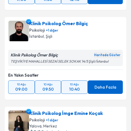
Klinik Psikolog Ömer Bilgiç
Psikoloji
+
1
diğer
İstanbul
, Şişli
Klinik Psikolog Ömer Bilgiç
Haritada Göster
TEŞVİKİYE MAHALLESİ SEZAİ SELEK SOKAK 14/5 Şişli/İstanbul
En Yakın Saatler
10 Ağu
10 Ağu
10 Ağu
Daha Fazla
09:00
09:50
10:40
Klinik Psikolog İmge Emine Koçak
Psikoloji
+
1
diğer
Yalova
, Merkez