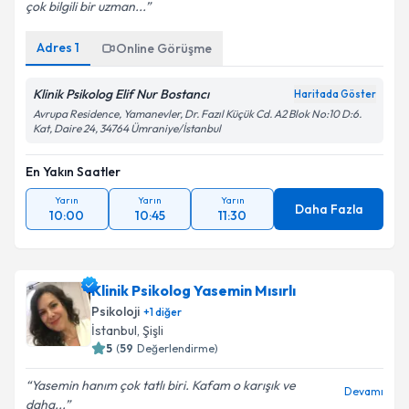
çok bilgili bir uzman...
Adres
1
Online Görüşme
Klinik Psikolog Elif Nur Bostancı
Haritada Göster
Avrupa Residence, Yamanevler, Dr. Fazıl Küçük Cd. A2 Blok No:10 D:6.
Kat, Daire 24, 34764 Ümraniye/İstanbul
En Yakın Saatler
Yarın
Yarın
Yarın
Daha Fazla
10:00
10:45
11:30
Klinik Psikolog Yasemin Mısırlı
Psikoloji
+
1
diğer
İstanbul
, Şişli
5
(
59
Değerlendirme)
Yasemin hanım çok tatlı biri. Kafam o karışık ve
Devamı
daha...