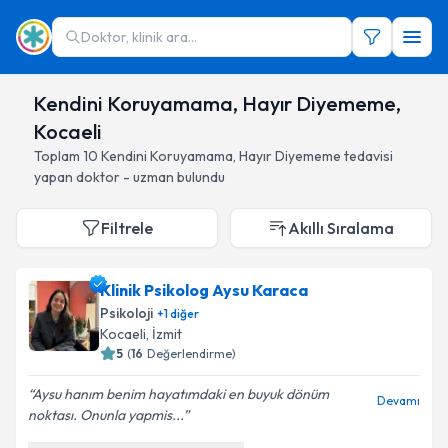
Doktor, klinik ara...
Kendini Koruyamama, Hayır Diyememe,
Kocaeli
Toplam
10
Kendini Koruyamama, Hayır Diyememe
tedavisi
yapan doktor - uzman bulundu
Filtrele
Akıllı Sıralama
Klinik Psikolog Aysu Karaca
Psikoloji
+
1
diğer
Kocaeli
, İzmit
5
(
16
Değerlendirme)
Aysu hanım benim hayatımdaki en buyuk dönüm
Devamı
noktası. Onunla yapmis...