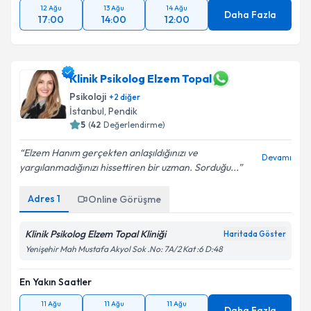
12 Ağu
13 Ağu
14 Ağu
Daha Fazla
17:00
14:00
12:00
Klinik Psikolog Elzem Topal
Psikoloji
+
2
diğer
İstanbul
, Pendik
5
(
42
Değerlendirme)
Elzem Hanım gerçekten anlaşıldığınızı ve
Devamı
yargılanmadığınızı hissettiren bir uzman. Sorduğu...
Adres
1
Online Görüşme
Klinik Psikolog Elzem Topal Kliniği
Haritada Göster
Yenişehir Mah Mustafa Akyol Sok .No: 7A/2 Kat :6 D:48
En Yakın Saatler
11 Ağu
11 Ağu
11 Ağu
Daha Fazla