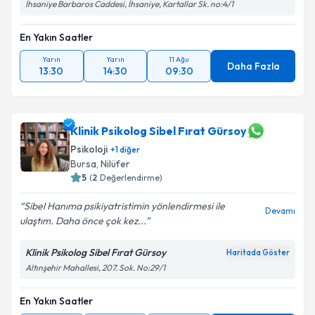
İhsaniye Barbaros Caddesi, İhsaniye, Kartallar Sk. no:4/1
En Yakın Saatler
Yarın
Yarın
11 Ağu
Daha Fazla
13:30
14:30
09:30
Klinik Psikolog Sibel Fırat Gürsoy
Psikoloji
+
1
diğer
Bursa
, Nilüfer
5
(
2
Değerlendirme)
Sibel Hanıma psikiyatristimin yönlendirmesi ile
Devamı
ulaştım. Daha önce çok kez...
Klinik Psikolog Sibel Fırat Gürsoy
Haritada Göster
Altınşehir Mahallesi, 207. Sok. No:29/1
En Yakın Saatler