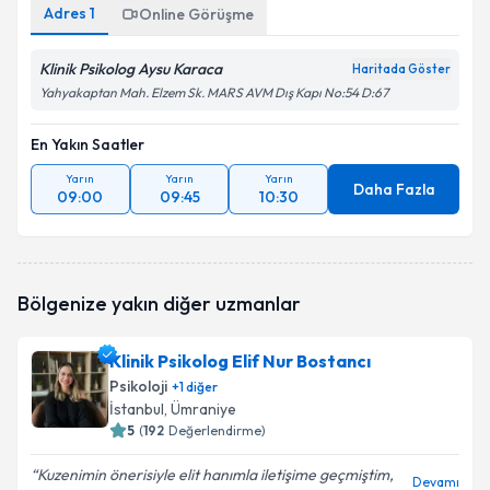
Adres
1
Online Görüşme
Klinik Psikolog Aysu Karaca
Haritada Göster
Yahyakaptan Mah. Elzem Sk. MARS AVM Dış Kapı No:54 D:67
En Yakın Saatler
Yarın
Yarın
Yarın
Daha Fazla
09:00
09:45
10:30
Bölgenize yakın diğer uzmanlar
Klinik Psikolog Elif Nur Bostancı
Psikoloji
+
1
diğer
İstanbul
, Ümraniye
5
(
192
Değerlendirme)
Kuzenimin önerisiyle elit hanımla iletişime geçmiştim,
Devamı