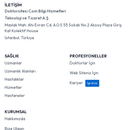
İLETİŞİM
Doktorsitesi Com Bilgi Hizmetleri
Teknoloji ve Ticaret A.Ş.
Maslak Mah. Ahi Evran Cd. A.O.S 55 Sokak No:2 Aksoy Plaza Giriş
Kat Kolektif House
İstanbul, Türkiye
SAĞLIK
PROFESYONELLER
Uzmanlar
Doktorlar İçin
Uzmanlık Alanları
Web Siteniz İçin
Hastalıklar
Kariyer
İşe Alım
Hizmetler
Hastaneler
KURUMSAL
Hakkımızda
Bize Ulaşın