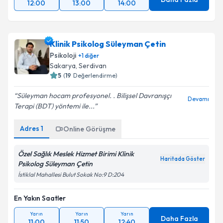
12:00
13:00
14:00
Klinik Psikolog Süleyman Çetin
Psikoloji
+
1
diğer
Sakarya
, Serdivan
5
(
19
Değerlendirme)
Süleyman hocam profesyonel. . Bilişsel Davranışçı
Devamı
Terapi (BDT) yöntemi ile...
Adres
1
Online Görüşme
Özel Sağlık Meslek Hizmet Birimi Klinik
Haritada Göster
Psikolog Süleyman Çetin
İstiklal Mahallesi Bulut Sokak No:9 D:204
En Yakın Saatler
Yarın
Yarın
Yarın
Daha Fazla
11:00
11:50
12:40