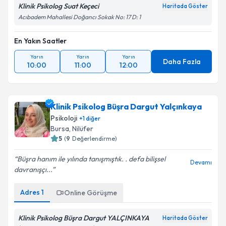
Klinik Psikolog Suat Keçeci
Haritada Göster
Acıbadem Mahallesi Doğancı Sokak No: 17 D: 1
En Yakın Saatler
Yarın
Yarın
Yarın
Daha Fazla
10:00
11:00
12:00
Klinik Psikolog Büşra Dargut Yalçınkaya
Psikoloji
+
1
diğer
Bursa
, Nilüfer
5
(
9
Değerlendirme)
Büşra hanım ile yılında tanışmıştık. . defa bilişsel
Devamı
davranışçı...
Adres
1
Online Görüşme
Klinik Psikolog Büşra Dargut YALÇINKAYA
Haritada Göster