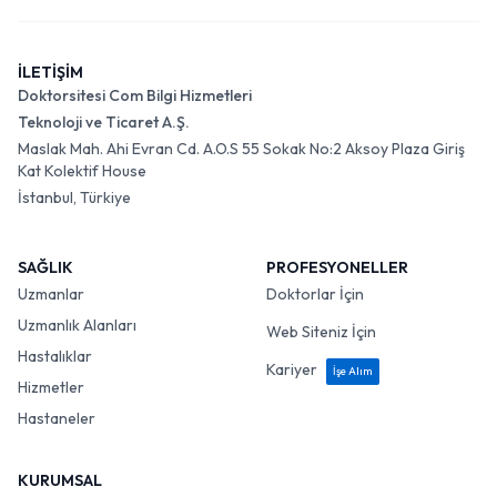
İLETİŞİM
Doktorsitesi Com Bilgi Hizmetleri
Teknoloji ve Ticaret A.Ş.
Maslak Mah. Ahi Evran Cd. A.O.S 55 Sokak No:2 Aksoy Plaza Giriş
Kat Kolektif House
İstanbul, Türkiye
SAĞLIK
PROFESYONELLER
Uzmanlar
Doktorlar İçin
Uzmanlık Alanları
Web Siteniz İçin
Hastalıklar
Kariyer
İşe Alım
Hizmetler
Hastaneler
KURUMSAL