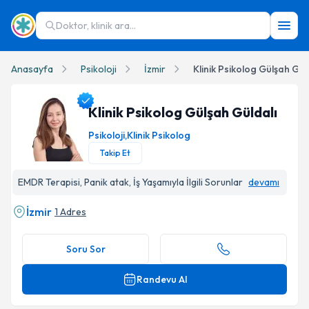
Doktor, klinik ara...
Anasayfa
Psikoloji
İzmir
Klinik Psikolog Gülşah Gül
Klinik Psikolog Gülşah Güldalı
Psikoloji
,
Klinik Psikolog
Takip Et
Klinik Psikolog Gülşah Güldalı Profil Fotoğrafı
EMDR Terapisi, Panik atak, İş Yaşamıyla İlgili Sorunlar
devamı
İzmir
1 Adres
Soru Sor
Randevu Al