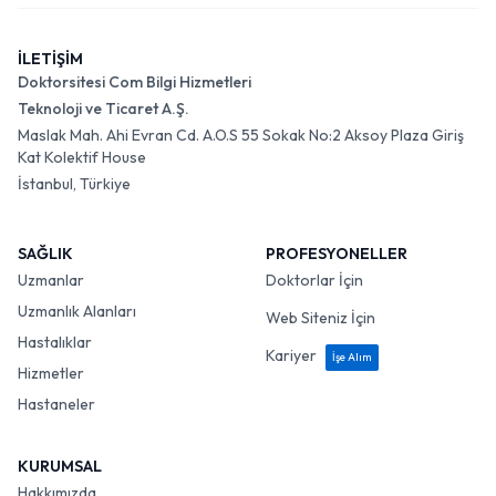
İLETİŞİM
Doktorsitesi Com Bilgi Hizmetleri
Teknoloji ve Ticaret A.Ş.
Maslak Mah. Ahi Evran Cd. A.O.S 55 Sokak No:2 Aksoy Plaza Giriş
Kat Kolektif House
İstanbul, Türkiye
SAĞLIK
PROFESYONELLER
Uzmanlar
Doktorlar İçin
Uzmanlık Alanları
Web Siteniz İçin
Hastalıklar
Kariyer
İşe Alım
Hizmetler
Hastaneler
KURUMSAL
Hakkımızda