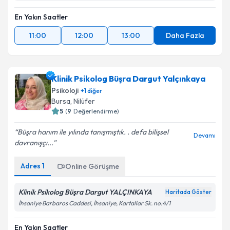
En Yakın Saatler
11:00
12:00
13:00
Daha Fazla
Klinik Psikolog Büşra Dargut Yalçınkaya
Psikoloji
+
1
diğer
Bursa
, Nilüfer
5
(
9
Değerlendirme)
Büşra hanım ile yılında tanışmıştık. . defa bilişsel
Devamı
davranışçı...
Adres
1
Online Görüşme
Klinik Psikolog Büşra Dargut YALÇINKAYA
Haritada Göster
İhsaniye Barbaros Caddesi, İhsaniye, Kartallar Sk. no:4/1
En Yakın Saatler