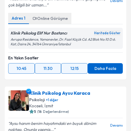
Devamı
çok bilgili bir uzman...
Adres
1
Online Görüşme
Klinik Psikolog Elif Nur Bostancı
Haritada Göster
Avrupa Residence, Yamanevler, Dr. Fazıl Küçük Cd. A2 Blok No:10 D:6.
Kat, Daire 24, 34764 Ümraniye/İstanbul
En Yakın Saatler
10:45
11:30
12:15
Daha Fazla
Klinik Psikolog Aysu Karaca
Psikoloji
+
1
diğer
Kocaeli
, İzmit
5
(
16
Değerlendirme)
Aysu hanım benim hayatımdaki en buyuk dönüm
Devamı
noktası. Onunla yapmis...