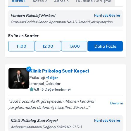
Adres
1
Adres
2
Adres
3
Online Görüşme
Modern Psikoloji Merkezi
Haritada Göster
Ortaklar Caddesi Sabah Apartmanı No:3 D:3 Mecidiyeköy Meydan
En Yakın Saatler
11:00
12:00
13:00
Daha Fazla
Klinik Psikolog Suat Keçeci
Psikoloji
+
1
diğer
İstanbul
, Üsküdar
4.8
(
5
Değerlendirme)
Suat hocamla ilk görüşmeden itibaren kendimi
Devamı
yargılanmadan dinlenmiş hissettim. Süreci...
Klinik Psikolog Suat Keçeci
Haritada Göster
Acıbadem Mahallesi Doğancı Sokak No: 17 D: 1