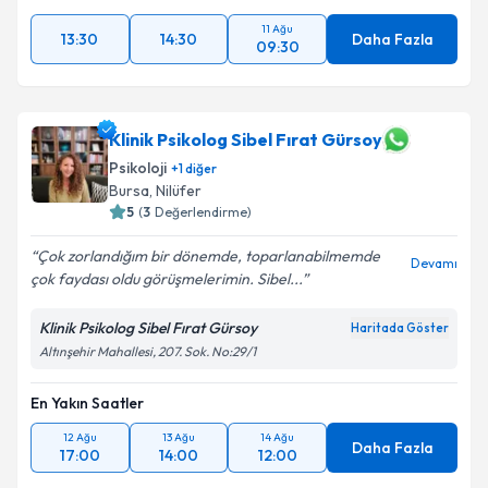
11 Ağu
13:30
14:30
Daha Fazla
09:30
Klinik Psikolog Sibel Fırat Gürsoy
Psikoloji
+
1
diğer
Bursa
, Nilüfer
5
(
3
Değerlendirme)
Çok zorlandığım bir dönemde, toparlanabilmemde
Devamı
çok faydası oldu görüşmelerimin. Sibel...
Klinik Psikolog Sibel Fırat Gürsoy
Haritada Göster
Altınşehir Mahallesi, 207. Sok. No:29/1
En Yakın Saatler
12 Ağu
13 Ağu
14 Ağu
Daha Fazla
17:00
14:00
12:00