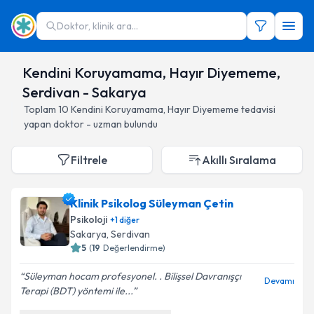
Doktor, klinik ara...
Kendini Koruyamama, Hayır Diyememe,
Serdivan - Sakarya
Toplam
10
Kendini Koruyamama, Hayır Diyememe
tedavisi
yapan doktor - uzman bulundu
Filtrele
Akıllı Sıralama
Klinik Psikolog Süleyman Çetin
Psikoloji
+
1
diğer
Sakarya
, Serdivan
5
(
19
Değerlendirme)
Süleyman hocam profesyonel. . Bilişsel Davranışçı
Devamı
Terapi (BDT) yöntemi ile...