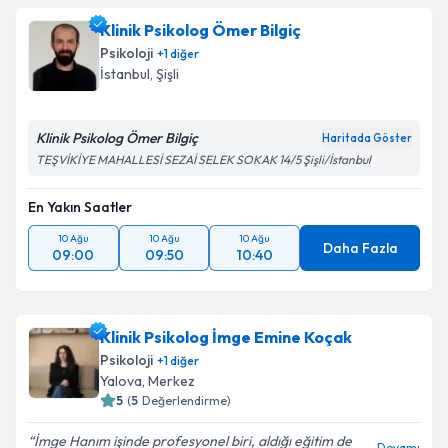
Klinik Psikolog Ömer Bilgiç
Psikoloji
+
1
diğer
İstanbul
, Şişli
Klinik Psikolog Ömer Bilgiç
Haritada Göster
TEŞVİKİYE MAHALLESİ SEZAİ SELEK SOKAK 14/5 Şişli/İstanbul
En Yakın Saatler
10 Ağu
10 Ağu
10 Ağu
Daha Fazla
09:00
09:50
10:40
Klinik Psikolog İmge Emine Koçak
Psikoloji
+
1
diğer
Yalova
, Merkez
5
(
5
Değerlendirme)
İmge Hanım işinde profesyonel biri, aldığı eğitim de
Devamı