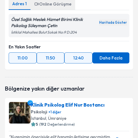
Adres
1
Online Görüşme
Özel Sağlık Meslek Hizmet Birimi Klinik
Haritada Göster
Psikolog Süleyman Çetin
İstiklal Mahallesi Bulut Sokak No:9 D:204
En Yakın Saatler
11:00
11:50
12:40
Daha Fazla
Bölgenize yakın diğer uzmanlar
Klinik Psikolog Elif Nur Bostancı
Psikoloji
+
1
diğer
İstanbul
, Ümraniye
5
(
192
Değerlendirme)
Kuzenimin önerisiyle elit hanımla iletişime geçmiştim,