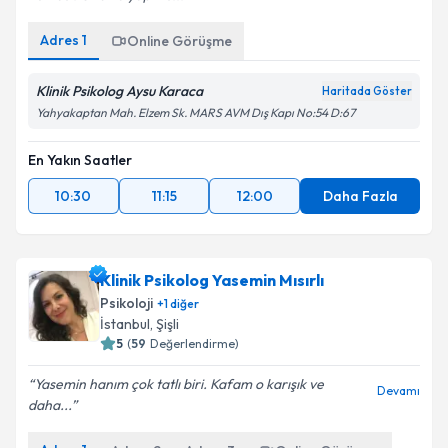
Adres
1
Online Görüşme
Klinik Psikolog Aysu Karaca
Haritada Göster
Yahyakaptan Mah. Elzem Sk. MARS AVM Dış Kapı No:54 D:67
En Yakın Saatler
10:30
11:15
12:00
Daha Fazla
Klinik Psikolog Yasemin Mısırlı
Psikoloji
+
1
diğer
İstanbul
, Şişli
5
(
59
Değerlendirme)
Yasemin hanım çok tatlı biri. Kafam o karışık ve
Devamı
daha...