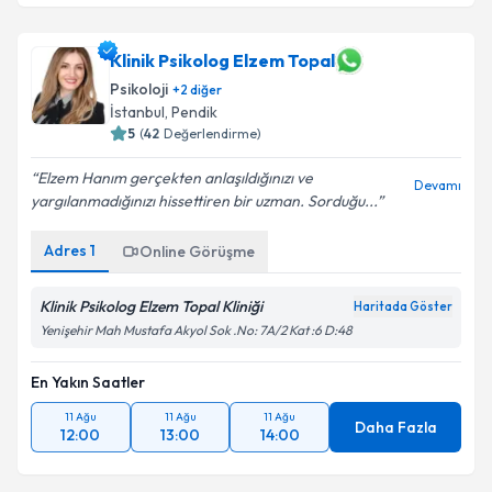
Klinik Psikolog Elzem Topal
Psikoloji
+
2
diğer
İstanbul
, Pendik
5
(
42
Değerlendirme)
Elzem Hanım gerçekten anlaşıldığınızı ve
Devamı
yargılanmadığınızı hissettiren bir uzman. Sorduğu...
Adres
1
Online Görüşme
Klinik Psikolog Elzem Topal Kliniği
Haritada Göster
Yenişehir Mah Mustafa Akyol Sok .No: 7A/2 Kat :6 D:48
En Yakın Saatler
11 Ağu
11 Ağu
11 Ağu
Daha Fazla
12:00
13:00
14:00