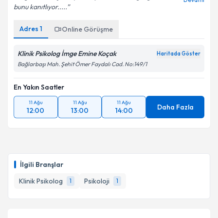
bunu kanıtlıyor.....
Adres
1
Online Görüşme
Klinik Psikolog İmge Emine Koçak
Haritada Göster
Bağlarbaşı Mah. Şehit Ömer Faydalı Cad. No:149/1
En Yakın Saatler
11 Ağu
11 Ağu
11 Ağu
Daha Fazla
12:00
13:00
14:00
İlgili Branşlar
Klinik Psikolog
Psikoloji
1
1