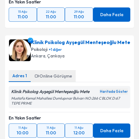
En Yakın Saatler
15 Ağu
22 Ağu
29 Ağu
Daha Fazla
11:00
11:00
11:00
Klinik Psikolog Ayşegül Menteşeoğlu Mete
Psikoloji
+
1
diğer
Ankara
, Çankaya
Adres
1
Online Görüşme
Klinik Psikolog Ayşegül Menteşeoğlu Mete
Haritada Göster
Mustafa Kemal Mahallesi Dumlupınar Bulvarı NO:266 C BLOK D:67
TEPE PRIME
En Yakın Saatler
11 Ağu
11 Ağu
11 Ağu
Daha Fazla
10:00
11:00
12:00