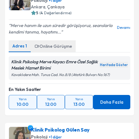
Psikoloji
+
1
diğer
Ankara
, Çankaya
5
(
4
Değerlendirme)
Merve hanım ile uzun süredir görüşüyoruz, seanslarla
Devamı
kendimi tanıma, hayatımı...
Adres
1
Online Görüşme
Klinik Psikolog Merve Kayacı Emre Özel Sağlık
Haritada Göster
Meslek Hizmet Birimi
Kavaklıdere Mah. Tunus Cad. No.8/8 (Atatürk Bulvarı No:167)
En Yakın Saatler
Yarın
Yarın
Yarın
Daha Fazla
10:00
12:00
13:00
Klinik Psikolog Gülen Say
Psikoloji
+
1
diğer