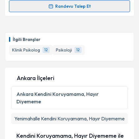
kapsamda işlenmesini kabul ediyorum.
Randevu Talep Et
Randevu Takvimi Talebi
Takvim Talebini Gönder
Klinik Psikolog Özenç Özkan
için randevu takvimi
talebi oluşturun. Size bu uzmandan randevu almanız
İlgili Branşlar
için bir takvim hazırlandığında e-posta ile
bilgilendireceğiz.
Klinik Psikolog
Psikoloji
12
12
E-posta Adresiniz
Ankara İlçeleri
Kişisel verilerimin işlenmesine ilişkin
Aydınlatma
Ankara
Kendini Koruyamama, Hayır
Metni
'ni okudum ve kişisel verilerimin belirtilen
Diyememe
kapsamda işlenmesini kabul ediyorum.
Yenimahalle
Kendini Koruyamama, Hayır Diyememe
Takvim Talebini Gönder
Kendini Koruyamama, Hayır Diyememe ile