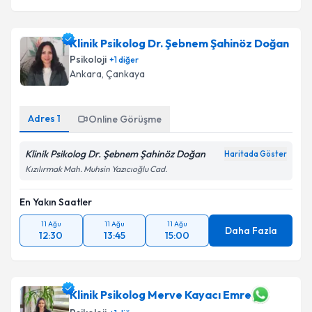
Klinik Psikolog Dr. Şebnem Şahinöz Doğan
Psikoloji
+
1
diğer
Ankara
, Çankaya
Adres
1
Online Görüşme
Klinik Psikolog Dr. Şebnem Şahinöz Doğan
Haritada Göster
Kızılırmak Mah. Muhsin Yazıcıoğlu Cad.
En Yakın Saatler
11 Ağu
11 Ağu
11 Ağu
Daha Fazla
12:30
13:45
15:00
Klinik Psikolog Merve Kayacı Emre