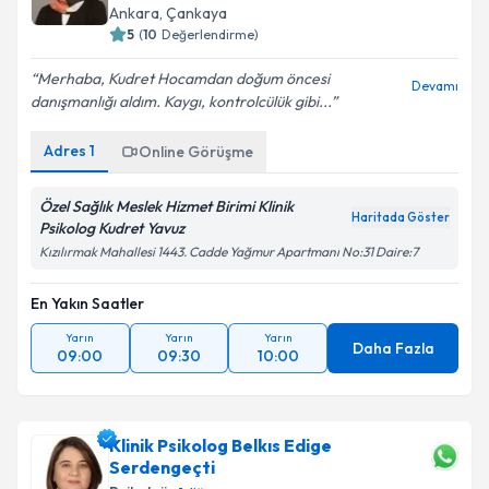
Ankara
, Çankaya
5
(
10
Değerlendirme)
Merhaba, Kudret Hocamdan doğum öncesi
Devamı
danışmanlığı aldım. Kaygı, kontrolcülük gibi...
Adres
1
Online Görüşme
Özel Sağlık Meslek Hizmet Birimi Klinik
Haritada Göster
Psikolog Kudret Yavuz
Kızılırmak Mahallesi 1443. Cadde Yağmur Apartmanı No:31 Daire:7
En Yakın Saatler
Yarın
Yarın
Yarın
Daha Fazla
09:00
09:30
10:00
Klinik Psikolog Belkıs Edige
Serdengeçti