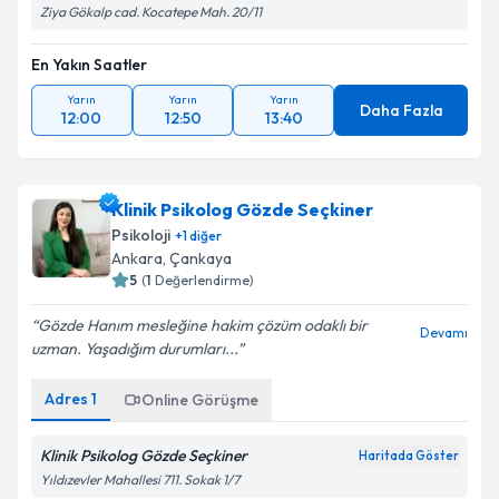
Ziya Gökalp cad. Kocatepe Mah. 20/11
En Yakın Saatler
Yarın
Yarın
Yarın
Daha Fazla
12:00
12:50
13:40
Klinik Psikolog Gözde Seçkiner
Psikoloji
+
1
diğer
Ankara
, Çankaya
5
(
1
Değerlendirme)
Gözde Hanım mesleğine hakim çözüm odaklı bir
Devamı
uzman. Yaşadığım durumları...
Adres
1
Online Görüşme
Klinik Psikolog Gözde Seçkiner
Haritada Göster
Yıldızevler Mahallesi 711. Sokak 1/7