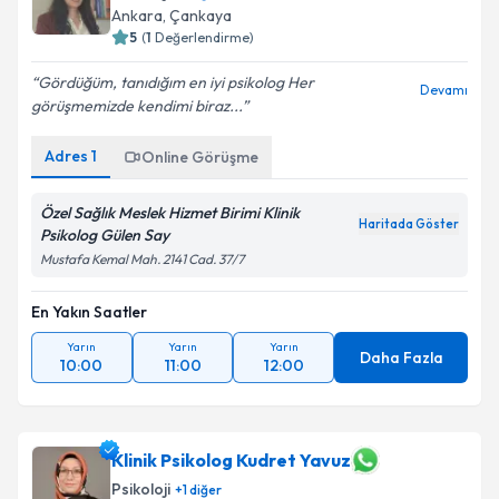
Ankara
, Çankaya
5
(
1
Değerlendirme)
Gördüğüm, tanıdığım en iyi psikolog Her
Devamı
görüşmemizde kendimi biraz...
Adres
1
Online Görüşme
Özel Sağlık Meslek Hizmet Birimi Klinik
Haritada Göster
Psikolog Gülen Say
Mustafa Kemal Mah. 2141 Cad. 37/7
En Yakın Saatler
Yarın
Yarın
Yarın
Daha Fazla
10:00
11:00
12:00
Klinik Psikolog Kudret Yavuz
Psikoloji
+
1
diğer