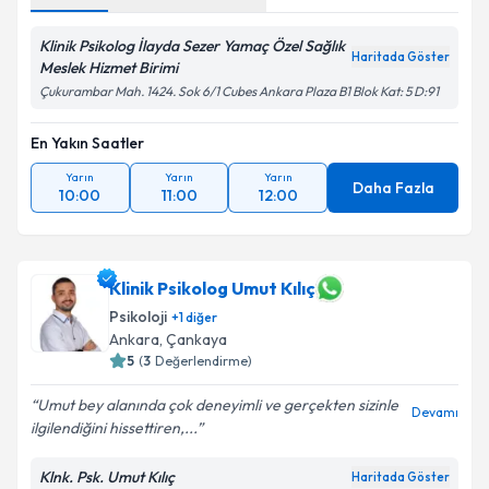
Klinik Psikolog İlayda Sezer Yamaç Özel Sağlık
Haritada Göster
Meslek Hizmet Birimi
Çukurambar Mah. 1424. Sok 6/1 Cubes Ankara Plaza B1 Blok Kat: 5 D:91
En Yakın Saatler
Yarın
Yarın
Yarın
Daha Fazla
10:00
11:00
12:00
Klinik Psikolog Umut Kılıç
Psikoloji
+
1
diğer
Ankara
, Çankaya
5
(
3
Değerlendirme)
Umut bey alanında çok deneyimli ve gerçekten sizinle
Devamı
ilgilendiğini hissettiren,...
Klnk. Psk. Umut Kılıç
Haritada Göster