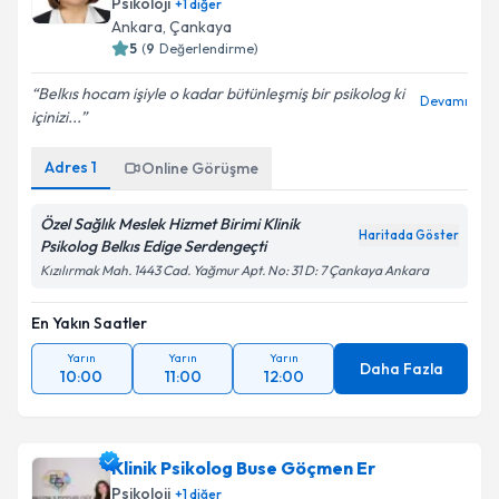
Psikoloji
+
1
diğer
Ankara
, Çankaya
5
(
9
Değerlendirme)
Belkıs hocam işiyle o kadar bütünleşmiş bir psikolog ki
Devamı
içinizi...
Adres
1
Online Görüşme
Özel Sağlık Meslek Hizmet Birimi Klinik
Haritada Göster
Psikolog Belkıs Edige Serdengeçti
Kızılırmak Mah. 1443 Cad. Yağmur Apt. No: 31 D: 7 Çankaya Ankara
En Yakın Saatler
Yarın
Yarın
Yarın
Daha Fazla
10:00
11:00
12:00
Klinik Psikolog Buse Göçmen Er
Psikoloji
+
1
diğer