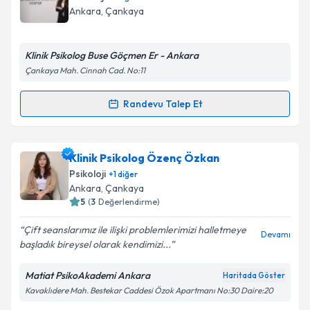
Ankara
, Çankaya
Klinik Psikolog Buse Göçmen Er - Ankara
Çankaya Mah. Cinnah Cad. No:11
Randevu Talep Et
Randevu Takvimi Talebi
Klinik Psikolog Buse Göçmen Er
için randevu
Klinik Psikolog Özenç Özkan
takvimi talebi oluşturun. Size bu uzmandan randevu
Psikoloji
+
1
diğer
almanız için bir takvim hazırlandığında e-posta ile
Ankara
, Çankaya
bilgilendireceğiz.
5
(
3
Değerlendirme)
E-posta Adresiniz
Çift seanslarımız ile ilişki problemlerimizi halletmeye
Devamı
başladık bireysel olarak kendimizi...
Matiat PsikoAkademi Ankara
Haritada Göster
Kavaklıdere Mah. Bestekar Caddesi Özok Apartmanı No:30 Daire:20
Kişisel verilerimin işlenmesine ilişkin
Aydınlatma
Metni
'ni okudum ve kişisel verilerimin belirtilen