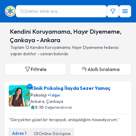
Doktor, klinik ara...
Kendini Koruyamama, Hayır Diyememe,
Çankaya - Ankara
Toplam
12
Kendini Koruyamama, Hayır Diyememe
tedavisi
yapan doktor - uzman bulundu
Filtrele
Akıllı Sıralama
Klinik Psikolog İlayda Sezer Yamaç
Psikoloji
+
1
diğer
Ankara
, Çankaya
5
(
10
Değerlendirme)
Gerçekten güzel bir terapiydi, anlaşıldığımı hissediyorum.
Adres
1
Online Görüşme