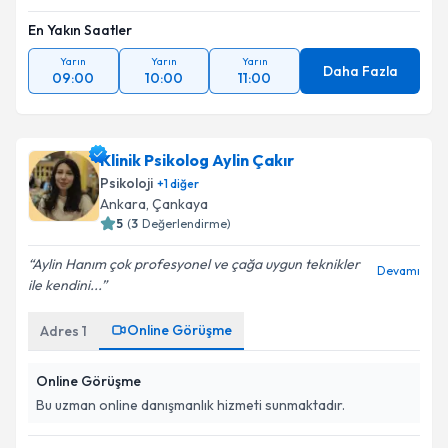
En Yakın Saatler
Yarın
Yarın
Yarın
Daha Fazla
09:00
10:00
11:00
Klinik Psikolog Aylin Çakır
Psikoloji
+
1
diğer
Ankara
, Çankaya
5
(
3
Değerlendirme)
Aylin Hanım çok profesyonel ve çağa uygun teknikler
Devamı
ile kendini...
Online Görüşme
Adres
1
Online Görüşme
Bu uzman online danışmanlık hizmeti sunmaktadır.