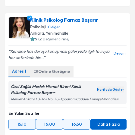
Klinik Psikolog Farnaz Başarır
Psikoloji
+
1
diğer
Ankara
, Yenimahalle
5
(
2
Değerlendirme)
Kendine has duruşu konuşması güleryüzlü ilgili tavrıyla
Devamı
her seferinde bir...
Adres
1
Online Görüşme
Özel Sağlık Meslek Hizmet Birimi Klinik
Haritada Göster
Psikolog Farnaz Başarır
Merkez Ankara L3 Blok No: 71 /Hipodrom Caddesi Emniyet Mahallesi
En Yakın Saatler
15:10
16:00
16:50
Daha Fazla