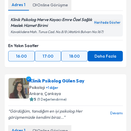
Adres
1
Online Görüşme
Klinik Psikolog Merve Kayacı Emre Özel Sağlık
Haritada Göster
Meslek Hizmet Birimi
Kavaklıdere Mah. Tunus Cad. No.8/8 (Atatürk Bulvarı No:167)
En Yakın Saatler
16:00
17:00
18:00
Daha Fazla
Klinik Psikolog Gülen Say
Psikoloji
+
1
diğer
Ankara
, Çankaya
5
(
1
Değerlendirme)
Gördüğüm, tanıdığım en iyi psikolog Her
Devamı
görüşmemizde kendimi biraz...
Adres
1
Online Görüşme