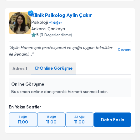
Klinik Psikolog Aylin Çakır
Psikoloji
+
1
diğer
Ankara
, Çankaya
5
(
3
Değerlendirme)
Aylin Hanım çok profesyonel ve çağa uygun teknikler
Devamı
ile kendini...
Online Görüşme
Adres
1
Online Görüşme
Bu uzman online danışmanlık hizmeti sunmaktadır.
En Yakın Saatler
8 Ağu
15 Ağu
22 Ağu
Daha Fazla
11:00
11:00
11:00