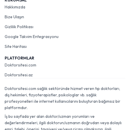
KURUMSAL
Hakkımızda
Bize Ulaşın
Gizlilik Politikası
Google Takvim Entegrasyonu
Site Haritası
PLATFORMLAR
Doktorsitesi.com
Doktorsitesi.az
Doktorsitesi.com sağlık sektöründe hizmet veren tıp doktorları,
diş hekimleri, fizyoterapistler, psikologlar vb. sağlık
profesyonelleri ile internet kullanıcılarını buluşturan bağımsız bir
platformdur.
İş bu sayfada yer alan doktor/uzman yorumları ve
değerlendirmeleri, ilgili doktorun/uzmanın doğrudan veya dolaylı
emri, talebi, önerisi, tavsiyesi ve/veya ricası olmaksızın, ilgili