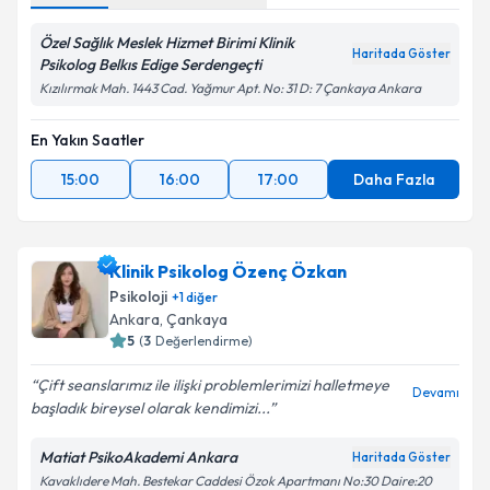
Özel Sağlık Meslek Hizmet Birimi Klinik
Haritada Göster
Psikolog Belkıs Edige Serdengeçti
Kızılırmak Mah. 1443 Cad. Yağmur Apt. No: 31 D: 7 Çankaya Ankara
En Yakın Saatler
15:00
16:00
17:00
Daha Fazla
Klinik Psikolog Özenç Özkan
Psikoloji
+
1
diğer
Ankara
, Çankaya
5
(
3
Değerlendirme)
Çift seanslarımız ile ilişki problemlerimizi halletmeye
Devamı
başladık bireysel olarak kendimizi...
Matiat PsikoAkademi Ankara
Haritada Göster
Kavaklıdere Mah. Bestekar Caddesi Özok Apartmanı No:30 Daire:20