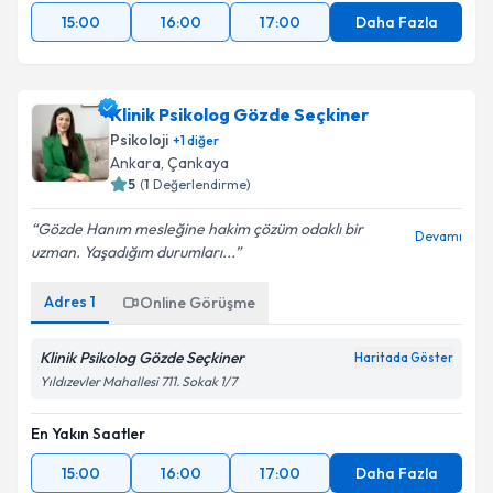
15:00
16:00
17:00
Daha Fazla
Klinik Psikolog Gözde Seçkiner
Psikoloji
+
1
diğer
Ankara
, Çankaya
5
(
1
Değerlendirme)
Gözde Hanım mesleğine hakim çözüm odaklı bir
Devamı
uzman. Yaşadığım durumları...
Adres
1
Online Görüşme
Klinik Psikolog Gözde Seçkiner
Haritada Göster
Yıldızevler Mahallesi 711. Sokak 1/7
En Yakın Saatler
15:00
16:00
17:00
Daha Fazla