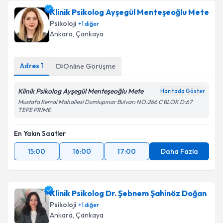
Klinik Psikolog Ayşegül Menteşeoğlu Mete
Psikoloji
+
1
diğer
Ankara
, Çankaya
Adres
1
Online Görüşme
Klinik Psikolog Ayşegül Menteşeoğlu Mete
Haritada Göster
Mustafa Kemal Mahallesi Dumlupınar Bulvarı NO:266 C BLOK D:67
TEPE PRIME
En Yakın Saatler
15:00
16:00
17:00
Daha Fazla
Klinik Psikolog Dr. Şebnem Şahinöz Doğan
Psikoloji
+
1
diğer
Ankara
, Çankaya