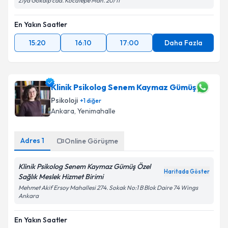
Ziya Gökalp cad. Kocatepe Mah. 20/11
En Yakın Saatler
15:20
16:10
17:00
Daha Fazla
Klinik Psikolog Senem Kaymaz Gümüş
Psikoloji
+
1
diğer
Ankara
, Yenimahalle
Adres
1
Online Görüşme
Klinik Psikolog Senem Kaymaz Gümüş Özel
Haritada Göster
Sağlık Meslek Hizmet Birimi
Mehmet Akif Ersoy Mahallesi 274. Sokak No:1 B Blok Daire 74 Wings
Ankara
En Yakın Saatler