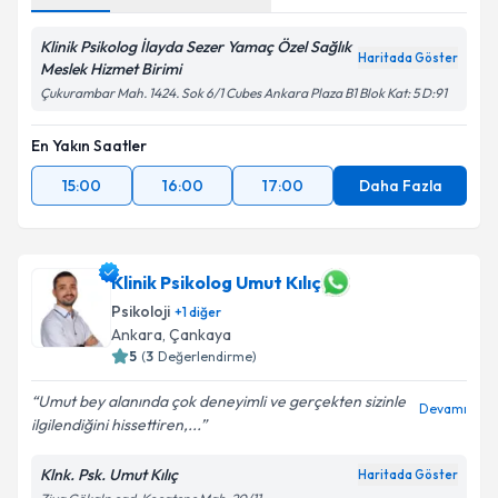
Klinik Psikolog İlayda Sezer Yamaç Özel Sağlık
Haritada Göster
Meslek Hizmet Birimi
Çukurambar Mah. 1424. Sok 6/1 Cubes Ankara Plaza B1 Blok Kat: 5 D:91
En Yakın Saatler
15:00
16:00
17:00
Daha Fazla
Klinik Psikolog Umut Kılıç
Psikoloji
+
1
diğer
Ankara
, Çankaya
5
(
3
Değerlendirme)
Umut bey alanında çok deneyimli ve gerçekten sizinle
Devamı
ilgilendiğini hissettiren,...
Klnk. Psk. Umut Kılıç
Haritada Göster