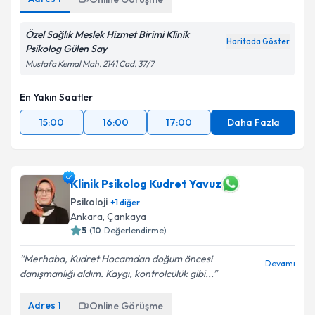
Özel Sağlık Meslek Hizmet Birimi Klinik
Haritada Göster
Psikolog Gülen Say
Mustafa Kemal Mah. 2141 Cad. 37/7
En Yakın Saatler
15:00
16:00
17:00
Daha Fazla
Klinik Psikolog Kudret Yavuz
Psikoloji
+
1
diğer
Ankara
, Çankaya
5
(
10
Değerlendirme)
Merhaba, Kudret Hocamdan doğum öncesi
Devamı
danışmanlığı aldım. Kaygı, kontrolcülük gibi...
Adres
1
Online Görüşme