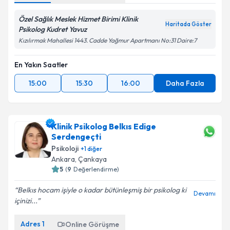
Özel Sağlık Meslek Hizmet Birimi Klinik
Haritada Göster
Psikolog Kudret Yavuz
Kızılırmak Mahallesi 1443. Cadde Yağmur Apartmanı No:31 Daire:7
En Yakın Saatler
15:00
15:30
16:00
Daha Fazla
Klinik Psikolog Belkıs Edige
Serdengeçti
Psikoloji
+
1
diğer
Ankara
, Çankaya
5
(
9
Değerlendirme)
Belkıs hocam işiyle o kadar bütünleşmiş bir psikolog ki
Devamı
içinizi...
Adres
1
Online Görüşme