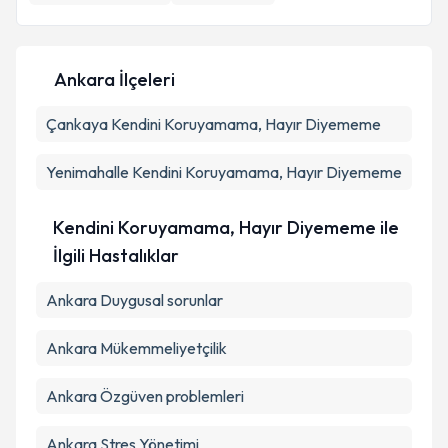
E-posta Adresiniz
Ankara İlçeleri
Çankaya
Kişisel verilerimin işlenmesine ilişkin
Kendini Koruyamama, Hayır Diyememe
Aydınlatma
Metni
'ni okudum ve kişisel verilerimin belirtilen
kapsamda işlenmesini kabul ediyorum.
Yenimahalle
Kendini Koruyamama, Hayır Diyememe
Takvim Talebini Gönder
Kendini Koruyamama, Hayır Diyememe ile
İlgili Hastalıklar
Ankara Duygusal sorunlar
Ankara Mükemmeliyetçilik
Ankara Özgüven problemleri
Ankara Stres Yönetimi