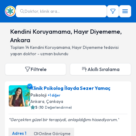
Doktor, klinik ara...
Kendini Koruyamama, Hayır Diyememe,
Ankara
Toplam
14
Kendini Koruyamama, Hayır Diyememe
tedavisi
yapan doktor - uzman bulundu
Filtrele
Akıllı Sıralama
Klinik Psikolog İlayda Sezer Yamaç
Psikoloji
+
1
diğer
Ankara
, Çankaya
5
(
10
Değerlendirme)
Gerçekten güzel bir terapiydi, anlaşıldığımı hissediyorum.
Adres
1
Online Görüşme