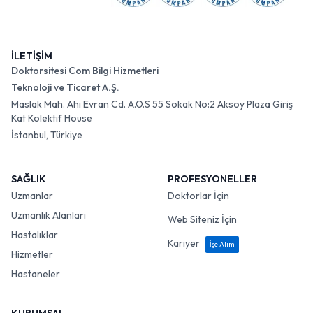
İLETİŞİM
Doktorsitesi Com Bilgi Hizmetleri
Teknoloji ve Ticaret A.Ş.
Maslak Mah. Ahi Evran Cd. A.O.S 55 Sokak No:2 Aksoy Plaza Giriş
Kat Kolektif House
İstanbul, Türkiye
SAĞLIK
PROFESYONELLER
Uzmanlar
Doktorlar İçin
Uzmanlık Alanları
Web Siteniz İçin
Hastalıklar
Kariyer
İşe Alım
Hizmetler
Hastaneler