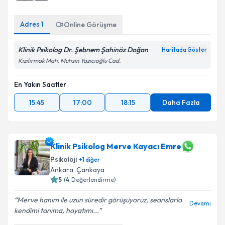
Adres
1
Online Görüşme
Klinik Psikolog Dr. Şebnem Şahinöz Doğan
Haritada Göster
Kızılırmak Mah. Muhsin Yazıcıoğlu Cad.
En Yakın Saatler
15:45
17:00
18:15
Daha Fazla
Klinik Psikolog Merve Kayacı Emre
Psikoloji
+
1
diğer
Ankara
, Çankaya
5
(
4
Değerlendirme)
Merve hanım ile uzun süredir görüşüyoruz, seanslarla
Devamı
kendimi tanıma, hayatımı...