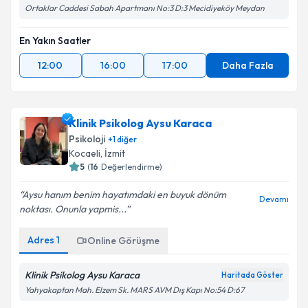
Ortaklar Caddesi Sabah Apartmanı No:3 D:3 Mecidiyeköy Meydan
En Yakın Saatler
12:00
16:00
17:00
Daha Fazla
Klinik Psikolog Aysu Karaca
Psikoloji
+
1
diğer
Kocaeli
, İzmit
5
(
16
Değerlendirme)
Aysu hanım benim hayatımdaki en buyuk dönüm
Devamı
noktası. Onunla yapmis...
Adres
1
Online Görüşme
Klinik Psikolog Aysu Karaca
Haritada Göster
Yahyakaptan Mah. Elzem Sk. MARS AVM Dış Kapı No:54 D:67