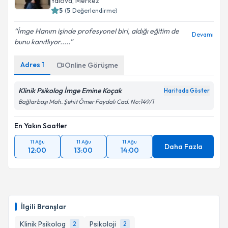
Yalova
, Merkez
5
(
5
Değerlendirme)
İmge Hanım işinde profesyonel biri, aldığı eğitim de
Devamı
bunu kanıtlıyor.....
Adres
1
Online Görüşme
Klinik Psikolog İmge Emine Koçak
Haritada Göster
Bağlarbaşı Mah. Şehit Ömer Faydalı Cad. No:149/1
En Yakın Saatler
11 Ağu
11 Ağu
11 Ağu
Daha Fazla
12:00
13:00
14:00
İlgili Branşlar
Klinik Psikolog
Psikoloji
2
2