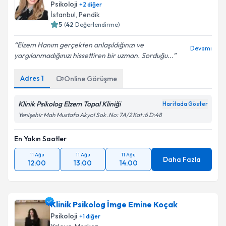
Psikoloji
+
2
diğer
İstanbul
, Pendik
5
(
42
Değerlendirme)
Elzem Hanım gerçekten anlaşıldığınızı ve
Devamı
yargılanmadığınızı hissettiren bir uzman. Sorduğu...
Adres
1
Online Görüşme
Klinik Psikolog Elzem Topal Kliniği
Haritada Göster
Yenişehir Mah Mustafa Akyol Sok .No: 7A/2 Kat :6 D:48
En Yakın Saatler
11 Ağu
11 Ağu
11 Ağu
Daha Fazla
12:00
13:00
14:00
Klinik Psikolog İmge Emine Koçak
Psikoloji
+
1
diğer