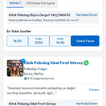
Adres
1
Online Görüşme
Klinik Psikolog Büşra Dargut YALÇINKAYA
Haritada Göster
İhsaniye Barbaros Caddesi, İhsaniye, Kartallar Sk. no:4/1
En Yakın Saatler
8 Ağu
8 Ağu
16:30
Daha Fazla
13:30
14:30
Klinik Psikolog Sibel Fırat Gürsoy
Psikoloji
+
1
diğer
Bursa
, Nilüfer
5
(
1
Değerlendirme)
Seanslar boyunca kendimi anlaşılmış ve değer
Devamı
verilmiş hissettim. Şevkatli, ilgili...
Klinik Psikolog Sibel Fırat Gürsoy
Haritada Göster