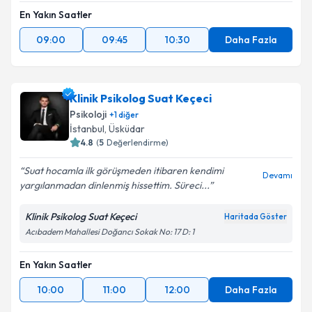
En Yakın Saatler
09:00
09:45
10:30
Daha Fazla
Klinik Psikolog Suat Keçeci
Psikoloji
+
1
diğer
İstanbul
, Üsküdar
4.8
(
5
Değerlendirme)
Suat hocamla ilk görüşmeden itibaren kendimi
Devamı
yargılanmadan dinlenmiş hissettim. Süreci...
Klinik Psikolog Suat Keçeci
Haritada Göster
Acıbadem Mahallesi Doğancı Sokak No: 17 D: 1
En Yakın Saatler
10:00
11:00
12:00
Daha Fazla