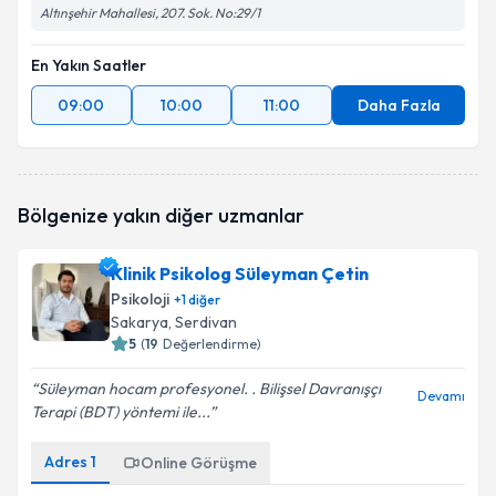
Altınşehir Mahallesi, 207. Sok. No:29/1
En Yakın Saatler
09:00
10:00
11:00
Daha Fazla
Bölgenize yakın diğer uzmanlar
Klinik Psikolog Süleyman Çetin
Psikoloji
+
1
diğer
Sakarya
, Serdivan
5
(
19
Değerlendirme)
Süleyman hocam profesyonel. . Bilişsel Davranışçı
Devamı
Terapi (BDT) yöntemi ile...
Adres
1
Online Görüşme