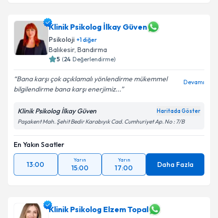
Klinik Psikolog İlkay Güven
Psikoloji
+
1
diğer
Balıkesir
, Bandırma
5
(
24
Değerlendirme)
Bana karşı çok açıklamalı yönlendirme mükemmel
Devamı
bilgilendirme bana karşı enerjimiz...
Klinik Psikolog İlkay Güven
Haritada Göster
Paşakent Mah. Şehit Bedir Karabıyık Cad. Cumhuriyet Ap. No : 7/B
En Yakın Saatler
Yarın
Yarın
13:00
Daha Fazla
15:00
17:00
Klinik Psikolog Elzem Topal