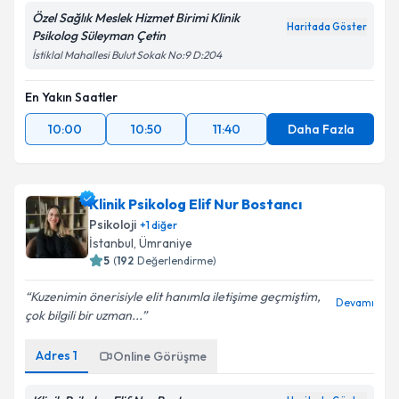
Özel Sağlık Meslek Hizmet Birimi Klinik
Haritada Göster
Psikolog Süleyman Çetin
İstiklal Mahallesi Bulut Sokak No:9 D:204
En Yakın Saatler
10:00
10:50
11:40
Daha Fazla
Klinik Psikolog Elif Nur Bostancı
Psikoloji
+
1
diğer
İstanbul
, Ümraniye
5
(
192
Değerlendirme)
Kuzenimin önerisiyle elit hanımla iletişime geçmiştim,
Devamı
çok bilgili bir uzman...
Adres
1
Online Görüşme