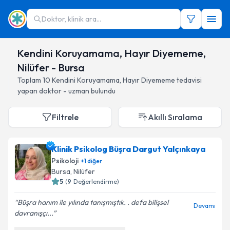
Doktor, klinik ara...
Kendini Koruyamama, Hayır Diyememe,
Nilüfer - Bursa
Toplam
10
Kendini Koruyamama, Hayır Diyememe
tedavisi
yapan doktor - uzman bulundu
Filtrele
Akıllı Sıralama
Klinik Psikolog Büşra Dargut Yalçınkaya
Psikoloji
+
1
diğer
Bursa
, Nilüfer
5
(
9
Değerlendirme)
Büşra hanım ile yılında tanışmıştık. . defa bilişsel
Devamı
davranışçı...