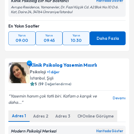
Klinik Psikolog Elif Nur Bostancı
Haritada Göster
Avrupa Residence, Yamanevler, Dr. Fazıl Küçük Cd. A2 Blok No:10 D:6.
Kat, Daire 24, 34764 Ümraniye/İstanbul
En Yakın Saatler
Yarın
Yarın
Yarın
Daha Fazla
09:00
09:45
10:30
Klinik Psikolog Yasemin Mısırlı
Psikoloji
+
1
diğer
İstanbul
, Şişli
5
(
59
Değerlendirme)
Yasemin hanım çok tatlı biri. Kafam o karışık ve
Devamı
daha...
Adres
1
Adres
2
Adres
3
Online Görüşme
Modern Psikoloji Merkezi
Haritada Göster