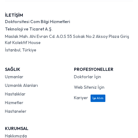
İLETİŞİM
Doktorsitesi Com Bilgi Hizmetleri
Teknoloji ve Ticaret A.Ş.
Maslak Mah. Ahi Evran Cd. A.O.S 55 Sokak No:2 Aksoy Plaza Giriş
Kat Kolektif House
İstanbul, Türkiye
SAĞLIK
PROFESYONELLER
Uzmanlar
Doktorlar İçin
Uzmanlık Alanları
Web Siteniz İçin
Hastalıklar
Kariyer
İşe Alım
Hizmetler
Hastaneler
KURUMSAL
Hakkımızda